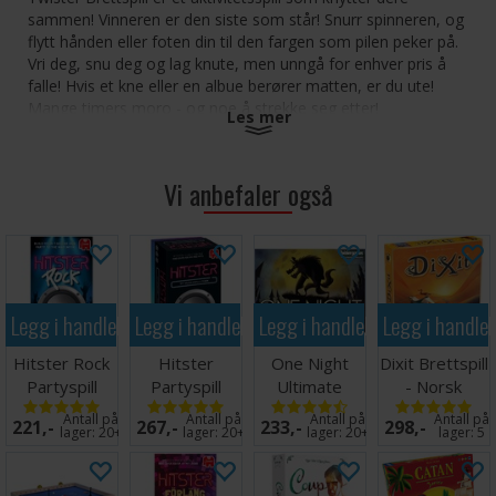
sammen! Vinneren er den siste som står! Snurr spinneren, og
flytt hånden eller foten din til den fargen som pilen peker på.
Vri deg, snu deg og lag knute, men unngå for enhver pris å
falle! Hvis et kne eller en albue berører matten, er du ute!
Mange timers moro - og noe å strekke seg etter!
Les mer
Antall spillere: 2-4
Alder: 6+
Vi anbefaler også
Spilletid: 10 minutter
Legg i handlekurven
Legg i handlekurven
Legg i handlekurven
Legg i handle
Hitster Rock
Hitster
One Night
Dixit Brettspill
Partyspill
Partyspill
Ultimate
- Norsk
Werewolf
utgave
Antall på
Antall på
Antall på
Antall på
221,-
267,-
233,-
298,-
Brettspill
lager:
20+
lager:
20+
lager:
20+
lager:
5