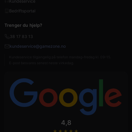
Kundeservice
Bedriftsportal
Trenger du hjelp?
38 17 83 13
kundeservice@gamezone.no
Kundeservice tilgjengelig på telefon mandag–fredag kl. 09–15.
E-post besvares senest neste virkedag.
4,8
★★★★
★