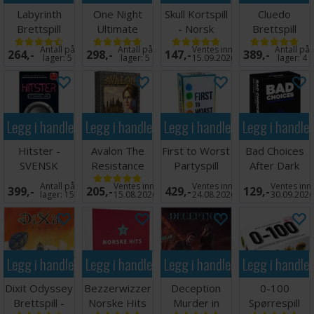
Labyrinth
One Night
Skull Kortspill
Cluedo
Brettspill
Ultimate
- Norsk
Brettspill
Werewolf
utgave
Antall på
Antall på
Ventes inn
Antall på
264,-
298,-
147,-
389,-
Daybreak Exp
lager:
5
lager:
5
15.09.2026
lager:
4
Legg i handlekurven
Legg i handlekurven
Legg i handlekurven
Legg i handle
Hitster -
Avalon The
First to Worst
Bad Choices
SVENSK
Resistance
Partyspill
After Dark
Kortspill
Partyspill
Antall på
Ventes inn
Ventes inn
Ventes inn
399,-
205,-
429,-
129,-
Norsk
lager:
15
15.08.2026
24.08.2026
30.09.202
Legg i handlekurven
Legg i handlekurven
Legg i handlekurven
Legg i handle
Dixit Odyssey
Bezzerwizzer
Deception
0-100
Brettspill -
Norske Hits
Murder in
Spørrespill