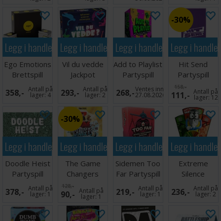
30%
Legg i handlekurven
Legg i handlekurven
Legg i handlekurven
Legg i handle
Ego Emotions
Vil du vedde
Add to Playlist
Hit Send
Brettspill
Jackpot
Partyspill
Partyspill
Partyspill
158,-
Antall på
Antall på
Ventes inn
358,-
293,-
268,-
Antall på
111,-
lager:
4
lager:
2
27.08.2026
lager:
12
30%
Legg i handlekurven
Legg i handlekurven
Legg i handlekurven
Legg i handle
Doodle Heist
The Game
Sidemen Too
Extreme
Partyspill
Changers
Far Partyspill
Silence
Partyspill
Partyspill
128,-
Antall på
Antall på
Antall på
378,-
Antall på
219,-
236,-
90,-
lager:
1
lager:
1
lager:
2
lager:
1