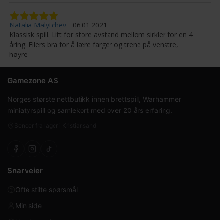
Natalia Malytchev
06.01.2021
Klassisk spill. Litt for store avstand mellom sirkler for en 4
åring. Ellers bra for å lære farger og trene på venstre,
høyre
Gamezone AS
Norges største nettbutikk innen brettspill, Warhammer
miniatyrspill og samlekort med over 20 års erfaring.
Sender fra lager i Kristiansand
Snarveier
Ofte stilte spørsmål
Min side