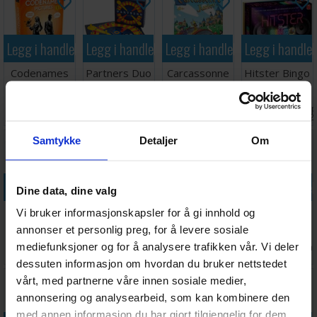
Legg i handlekurven
Legg i handlekurven
Legg i handlekurven
Legg i handle
Codenames
Partners Duo
Carcassonne
Hitster Bingo
Pictures XXL
Brettspill
Junior
Partyspill
Kortspill
Brettspill -
Ventes inn
Antall på
Ventes inn
Antall 
559,-
257,-
284,-
1 018,-
Norsk
30.09.2026
lager:
10
30.09.2026
lager:
2
Samtykke
Detaljer
Om
Legg i handlekurven
Legg i handlekurven
Legg i handlekurven
Legg i handle
Dine data, dine valg
Scrabble
Fish Fight
Det har man
The Worst-
Vi bruker informasjonskapsler for å gi innhold og
Original 2-i-1
Partyspill
ju hört -
Case Scenario
annonser et personlig preg, for å levere sosiale
Brettspill
SVENSK
Kortspill
mediefunksjoner og for å analysere trafikken vår. Vi deler
Antall på
Antall på
Ventes inn
Antall på
268,-
369,-
239,-
363,-
lager:
8
lager:
4
27.08.2026
lager:
3
dessuten informasjon om hvordan du bruker nettstedet
vårt, med partnerne våre innen sosiale medier,
annonsering og analysearbeid, som kan kombinere den
med annen informasjon du har gjort tilgjengelig for dem,