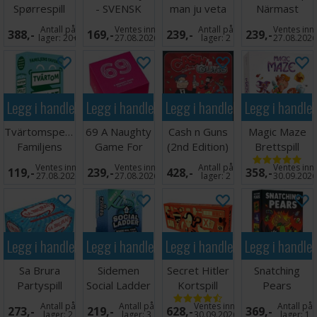
Spørrespill
- SVENSK
man ju veta
Närmast
Hur många -
vinner -
Antall på
Ventes inn
Antall på
Ventes inn
388,-
169,-
239,-
239,-
SVENSK
SVENSK
lager:
20+
27.08.2026
lager:
2
27.08.202
Legg i handlekurven
Legg i handlekurven
Legg i handlekurven
Legg i handle
Tvärtomspelet
69 A Naughty
Cash n Guns
Magic Maze
Familjens
Game For
(2nd Edition)
Brettspill
favorit -
Couples
Brettspill
Ventes inn
Ventes inn
Antall på
Ventes inn
119,-
239,-
428,-
358,-
SVENSK
Brettspill
27.08.2026
27.08.2026
lager:
2
30.09.202
Legg i handlekurven
Legg i handlekurven
Legg i handlekurven
Legg i handle
Sa Brura
Sidemen
Secret Hitler
Snatching
Partyspill
Social Ladder
Kortspill
Pears
Partyspill
Partyspill
Antall på
Antall på
Ventes inn
Antall på
273,-
219,-
628,-
369,-
lager:
2
lager:
3
30.09.2026
lager:
1