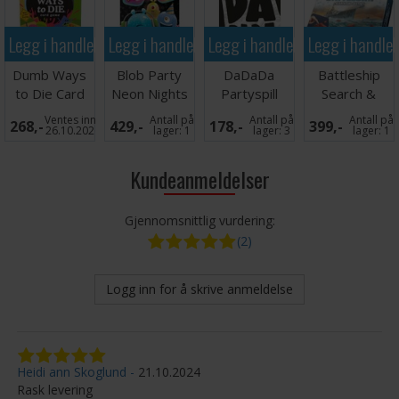
Legg i handlekurven
Legg i handlekurven
Legg i handlekurven
Legg i handle
Dumb Ways
Blob Party
DaDaDa
Battleship
to Die Card
Neon Nights
Partyspill
Search &
Game
Partyspill
Destroy
Ventes inn
Antall på
Antall på
Antall på
268,-
429,-
178,-
399,-
Brettspill
26.10.2026
lager:
1
lager:
3
lager:
1
Kundeanmeldelser
Gjennomsnittlig vurdering:
(2)
Logg inn for å skrive anmeldelse
Heidi ann Skoglund
21.10.2024
Rask levering