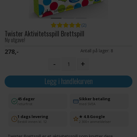
(2)
Twister Aktivitetsspill Brettspill
Ny utgave!
278,-
Antall på lager:
8
-
+
Legg i handlekurven
45 dager
Sikker betaling
returfrist
med SVEA
1 dags levering
★ 4.8 Google
Bestill innen kl. 12
2 300+ anmeldelser
Twister Brettspill er et aktivitetsspill som knytter dere