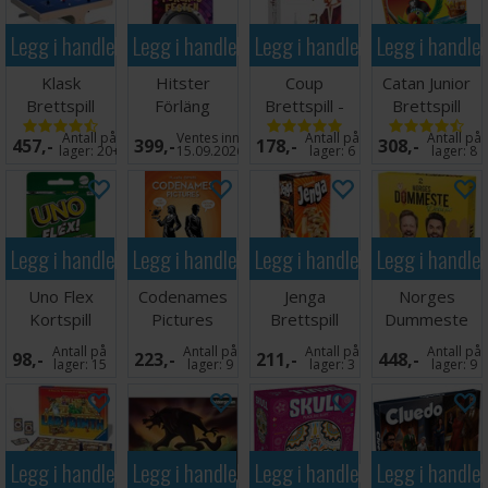
Legg i handlekurven
Legg i handlekurven
Legg i handlekurven
Legg i handle
Klask
Hitster
Coup
Catan Junior
Brettspill
Förläng
Brettspill -
Brettspill
Festen -
Norsk
Norsk
Antall på
Ventes inn
Antall på
Antall på
457,-
399,-
178,-
308,-
SVENSK
lager:
20+
15.09.2026
lager:
6
lager:
8
Legg i handlekurven
Legg i handlekurven
Legg i handlekurven
Legg i handle
Uno Flex
Codenames
Jenga
Norges
Kortspill
Pictures
Brettspill
Dummeste
Kortspill -
Deluxe
Antall på
Antall på
Antall på
Antall på
98,-
223,-
211,-
448,-
ENGELSK
Brettspill
lager:
15
lager:
9
lager:
3
lager:
9
Legg i handlekurven
Legg i handlekurven
Legg i handlekurven
Legg i handle