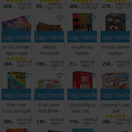
Norsk
Hong Kong
Antall på
Antall på
Ventes inn
Antall på
338,-
69,-
488,-
278,-
Brettspill
lager:
6
lager:
20+
30.09.2026
lager:
13
Legg i handlekurven
Legg i handlekurven
Legg i handlekurven
Legg i handle
0-100 Familie
Mikado
Would You
Gretne Gamle
Spørrespill
Pinnespill
Rather
Gubber
Partyspill
Partyspill
Antall på
Antall på
Antall på
Antall på
288,-
199,-
77,-
258,-
lager:
11
lager:
3
lager:
3
lager:
3
Legg i handlekurven
Legg i handlekurven
Legg i handlekurven
Legg i handle
Row Your
Stad-Land-
QuizNödig Ja
Looping Louie
Goat Kortspill
Flod Blokk -
eller Nej -
Spill
SVENSK
SVENSK
Antall på
Antall på
Antall på
Antall på
300,-
149,-
119,-
286,-
lager:
5
lager:
1
lager:
2
lager:
14