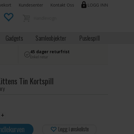
vekort
Kundesenter
Kontakt Oss
LOGG INN
Gadgets
Samleobjekter
Puslespill
45 dager returfrist
Enkel retur
ittens Tin Kortspill
ary
+
ndlekurven
Legg i ønskeliste