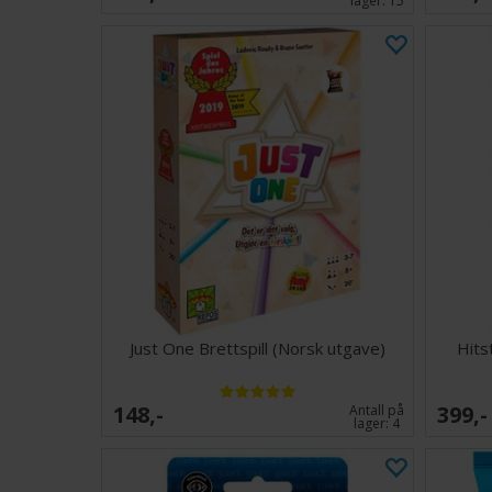
lager:
15
Just One Brettspill (Norsk utgave)
Hits
148,-
399,-
Antall på
lager:
4