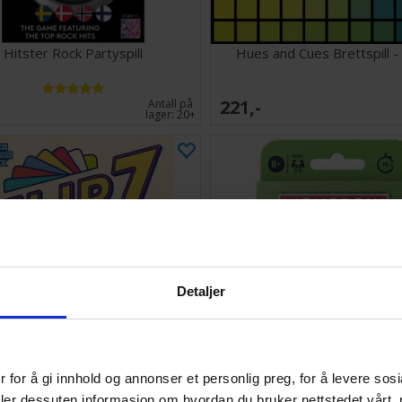
Hitster Rock Partyspill
Hues and Cues Brettspill -
221,-
Antall på
lager:
20+
Detaljer
 for å gi innhold og annonser et personlig preg, for å levere sos
 7 With a Vengeance Kortspill
Monopoly Deal Refresh Kor
deler dessuten informasjon om hvordan du bruker nettstedet vårt,