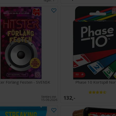
lager:
7
ter Förläng Festen - SVENSK
Phase 10 Kortspill Nor
132,-
Ventes inn
15.09.2026