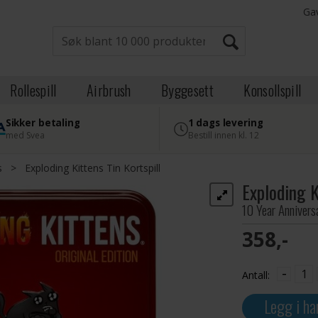
Ga
Rollespill
Airbrush
Byggesett
Konsollspill
Sikker betaling
1 dags levering
med Svea
Bestill innen kl. 12
s
>
Exploding Kittens Tin Kortspill
Exploding K
10 Year Annivers
358,-
-
Antall:
Legg i ha