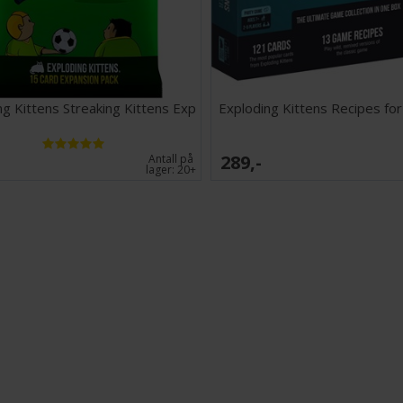
brettspill
Innhold:
I
lese – en 
Exploding Kittens
spillet som utlø
ng Kittens Streaking Kittens Exp
Exploding Kittens Recipes for
Eksplosivt. Kan 
289,-
Antall på
Antall spillere: 2
lager:
20+
Alder: 7+
Spilletid: 15 min
Språk: Engelsk
Tips: Vi anbef
kortene i Explo
Passende kort