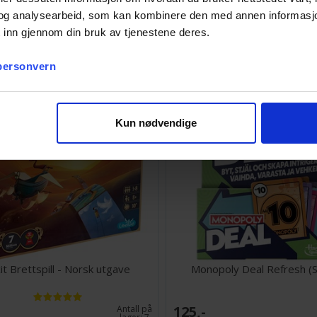
og analysearbeid, som kan kombinere den med annen informasjon d
 inn gjennom din bruk av tjenestene deres.
157,-
Antall på
lager:
1
 personvern
Kun nødvendige
it Brettspill - Norsk utgave
Monopoly Deal Refresh (S
125,-
Antall på