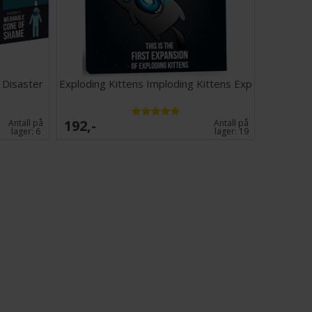
fans med sans for humor.
nkluderer 56 kort og en bruksanvisning du kanskje vil
gang.
: Classic Tin Edition er den ultimate måten å spille
ste tusen latterkramper – og noen få nag. Elegant.
 Disaster
Exploding Kittens Imploding Kittens Exp
spilles om og om igjen.
192,-
Antall på
Antall på
-5
lager:
6
lager:
19
utter
aler kortbeskyttere for å øke levetiden på
ding Kittens Original Edition (Classic Tin).
beskyttere finner du
her
(56 kort).