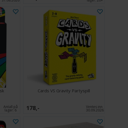
31.08.2026
lager:
20+
sk
Cards VS Gravity Partyspill
178,-
Antall på
Ventes inn
lager:
6
30.09.2026