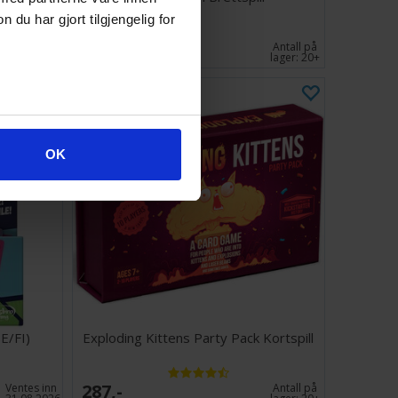
u har gjort tilgjengelig for
388,-
Antall på
Antall på
lager:
20+
lager:
20+
OK
E/FI)
Exploding Kittens Party Pack Kortspill
287,-
Ventes inn
Antall på