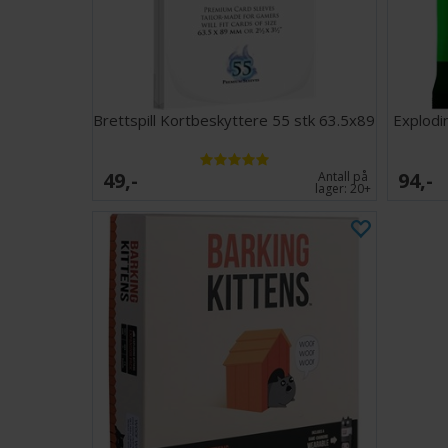
Brettspill Kortbeskyttere 55 stk 63.5x89
Explodi
49,-
94,-
Antall på
lager:
20+