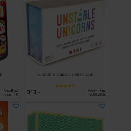
ll
Unstable Unicorns Brettspill
313,-
Antall på
Ventes inn
lager:
10
15.09.2026