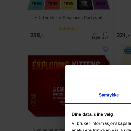
Hitster Guilty Pleasures Partyspill
258,-
221,-
Antall på
lager:
20+
Samtykke
Dine data, dine valg
Vi bruker informasjonskapsler
Exploding Kittens Kortspill - Norsk
Flip
analysere trafikken vår. Vi 