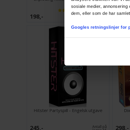
sosiale medier, annonsering 
dem, eller som de har samlet
198,-
179,-
Antall på
lager:
14
Googles retningslinjer for
Hitster Partyspill - Engelsk utgave
Dix
245,-
298,-
Antall på