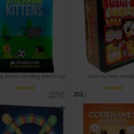
ng Kittens Streaking Kittens Exp
Sushi Go Party Kortspi
253,-
Antall på
lager:
20+