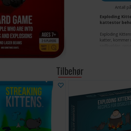
Antall p
Exploding Kitte
kattestor beho
Exploding Kittens
katter, kommer n
spillkvelder, rei
kattedrevet kaos
Med 56 morsomme
Tilbehør
vennene dine i e
katastrofale eks
laserstråler – og
Bærbar o
ideell for r
Morsom s
kan ende i
Unikt ku
The Oatme
Perfekt 