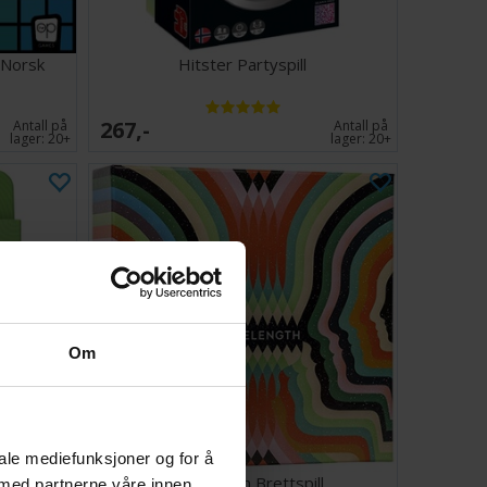
 Norsk
Hitster Partyspill
267,-
Antall på
Antall på
lager:
20+
lager:
20+
Om
iale mediefunksjoner og for å
tspill
Wavelength Brettspill
 med partnerne våre innen