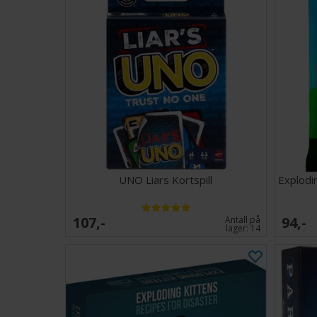
UNO Liars Kortspill
Explodi
107,-
94,-
Antall på
lager:
14