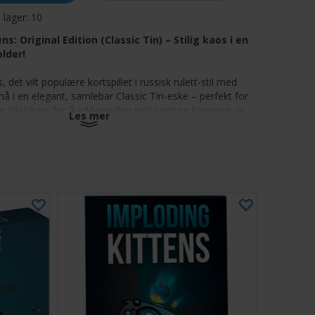
å lager:
10
ns: Original Edition (Classic Tin) – Stilig kaos i en
lder!
, det vilt populære kortspillet i russisk rulett-stil med
å i en elegant, samlebar Classic Tin-eske – perfekt for
ser eller bare for å erklære deg selv som en kjennere av
Les mer
.
 kort illustrert av The Oatmeal, kjemper du mot
n strategisk duell med svik, avverging og plutselige,
plosjoner. Hopp over turer, kikk på kortstokken, slipp løs
 prøv å ikke sprenge deg selv i lufta.
g holdbar:
Leveres i en førsteklasses samlerboks –
eiser eller for å vise frem spillhylla di.
pillopplevelse:
Raskt tempo og moro hvor hvert trekk
 en glorverdig eksplosjon.
nstverk:
Med originale, respektløse illustrasjoner av
al.
gave:
Flott for katteelskere, kaosentusiaster og