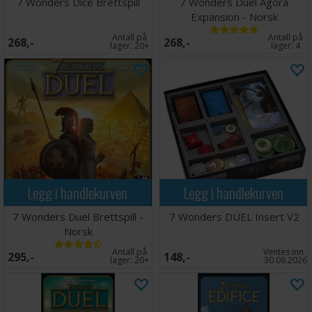
7 Wonders Dice Brettspill
7 Wonders Duel Agora
Expansion - Norsk
Antall på
Antall på
268,-
268,-
lager:
20+
lager:
4
Legg i handlekurven
Legg i handlekurven
7 Wonders Duel Brettspill -
7 Wonders DUEL Insert V2
Norsk
Antall på
Ventes inn
295,-
148,-
lager:
20+
30.09.2026