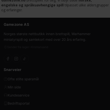
Gamezone.no
brettspillet for deg. Vi tilbyr både
norske,
engelske og språkuavhengige spill
tilpasset ulike aldersgrupper
og erfaringer.
Gamezone AS
Norges største nettbutikk innen brettspill, Warhammer
miniatyrspill og samlekort med over 20 års erfaring.
Sender fra lager i Kristiansand
Snarveier
Ofte stilte spørsmål
Min side
Kundeservice
Bedriftsportal