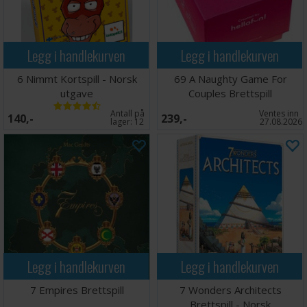
Legg i handlekurven
Legg i handlekurven
6 Nimmt Kortspill - Norsk
69 A Naughty Game For
utgave
Couples Brettspill
Antall på
Ventes inn
140,-
239,-
lager:
12
27.08.2026
Legg i handlekurven
Legg i handlekurven
7 Empires Brettspill
7 Wonders Architects
Brettspill - Norsk