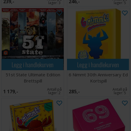
239,-
246,-
lager:
3
lager:
5
Legg i handlekurven
Legg i handlekurven
51st State Ultimate Edition
6 Nimmt 30th Anniversary Ed
Brettspill
Kortspill
Antall på
Antall på
1 179,-
285,-
lager:
2
lager:
5