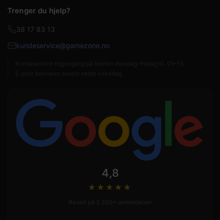
Trenger du hjelp?
38 17 83 13
kundeservice@gamezone.no
Kundeservice tilgjengelig på telefon mandag–fredag kl. 09–15.
E-post besvares senest neste virkedag.
4,8
★★★★
★
Basert på 2 300+ anmeldelser