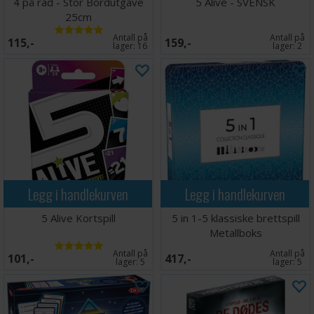
4 på rad - Stor Bordutgave
5 Alive - SVENSK
25cm
Antall på
Antall på
115,-
159,-
lager:
16
lager:
2
Legg i handlekurven
Legg i handlekurven
5 Alive Kortspill
5 in 1-5 klassiske brettspill
Metallboks
Antall på
Antall på
101,-
417,-
lager:
5
lager:
5