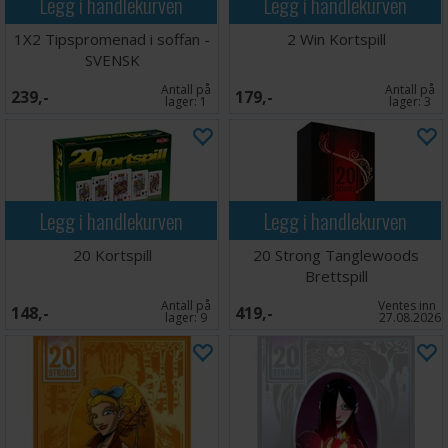
Legg i handlekurven
Legg i handlekurven
1X2 Tipspromenad i soffan -
2 Win Kortspill
SVENSK
Antall på
Antall på
239,-
179,-
lager:
1
lager:
3
Legg i handlekurven
Legg i handlekurven
20 Kortspill
20 Strong Tanglewoods
Brettspill
Antall på
Ventes inn
148,-
419,-
lager:
9
27.08.2026