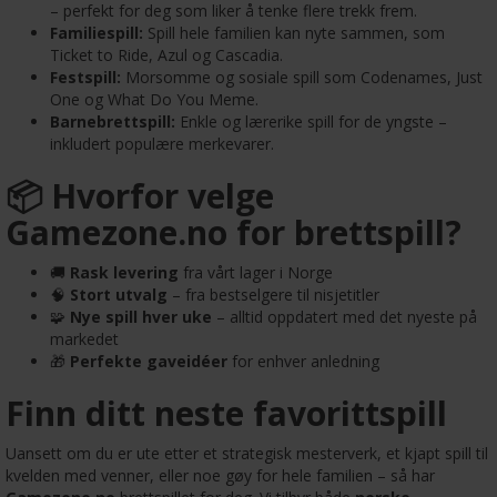
– perfekt for deg som liker å tenke flere trekk frem.
Familiespill:
Spill hele familien kan nyte sammen, som
Ticket to Ride, Azul og Cascadia.
Festspill:
Morsomme og sosiale spill som Codenames, Just
One og What Do You Meme.
Barnebrettspill:
Enkle og lærerike spill for de yngste –
inkludert populære merkevarer.
📦 Hvorfor velge
Gamezone.no for brettspill?
🚚
Rask levering
fra vårt lager i Norge
🧠
Stort utvalg
– fra bestselgere til nisjetitler
🧩
Nye spill hver uke
– alltid oppdatert med det nyeste på
markedet
🎁
Perfekte gaveidéer
for enhver anledning
Finn ditt neste favorittspill
Uansett om du er ute etter et strategisk mesterverk, et kjapt spill til
kvelden med venner, eller noe gøy for hele familien – så har