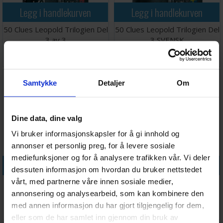
Legg i handlekurven
Legg i handlekurven
50 Clues Leopold Trilogien Del
50 Clues Leopold Trilogien Del
3 av 3
3 SVENSK
Antall på
Antall på
198,-
239,-
lager:
6
lager:
1
Samtykke
Detaljer
Om
Dine data, dine valg
Vi bruker informasjonskapsler for å gi innhold og
annonser et personlig preg, for å levere sosiale
mediefunksjoner og for å analysere trafikken vår. Vi deler
Legg i handlekurven
Legg i handlekurven
dessuten informasjon om hvordan du bruker nettstedet
vårt, med partnerne våre innen sosiale medier,
50 Clues Maria Trilogien Del 1
50 Clues Maria Trilogien Del 1
- DANSK
av 3
annonsering og analysearbeid, som kan kombinere den
med annen informasjon du har gjort tilgjengelig for dem,
Antall på
Antall på
249,-
199,-
lager:
2
lager:
5
eller som de har samlet inn gjennom din bruk av