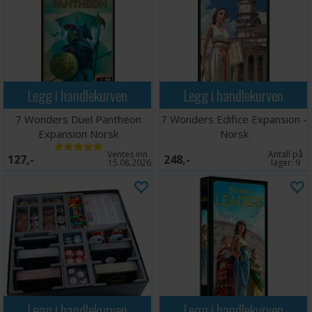
Legg i handlekurven
Legg i handlekurven
7 Wonders Duel Pantheon
7 Wonders Edifice Expansion -
Expansion Norsk
Norsk
Ventes inn
Antall på
127,-
248,-
15.08.2026
lager:
9
Legg i handlekurven
Legg i handlekurven