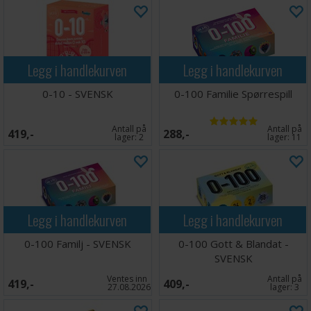
Legg i handlekurven
Legg i handlekurven
0-10 - SVENSK
0-100 Familie Spørrespill
Antall på
Antall på
419,-
288,-
lager:
2
lager:
11
Legg i handlekurven
Legg i handlekurven
0-100 Familj - SVENSK
0-100 Gott & Blandat -
SVENSK
Ventes inn
Antall på
419,-
409,-
27.08.2026
lager:
3