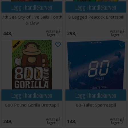
Legg i handlekurven
Legg i handlekurven
7th Sea City of Five Sails Tooth
8 Legged Peacock Brettspill
& Claw
Antall på
Antall på
448,-
298,-
lager:
1
lager:
1
Legg i handlekurven
Legg i handlekurven
800 Pound Gorilla Brettspill
80-Tallet Spørrespill
Antall på
Antall på
249,-
148,-
lager:
1
lager:
2