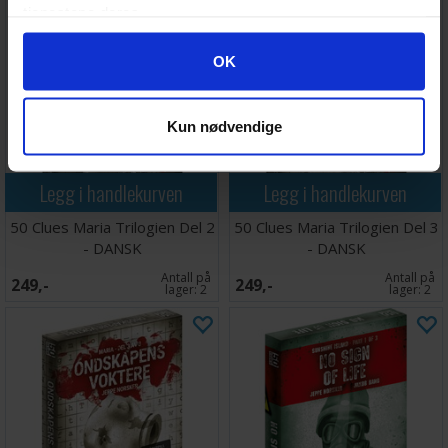
tjenestene deres.
Googles retningslinjer for personvern
OK
Kun nødvendige
Legg i handlekurven
Legg i handlekurven
50 Clues Maria Trilogien Del 2
50 Clues Maria Trilogien Del 3
- DANSK
- DANSK
Antall på
Antall på
249,-
249,-
lager:
2
lager:
2