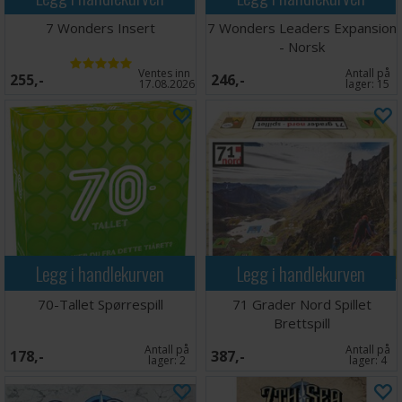
7 Wonders Insert
7 Wonders Leaders Expansion
- Norsk
Ventes inn
Antall på
255,-
246,-
17.08.2026
lager:
15
Legg i handlekurven
Legg i handlekurven
70-Tallet Spørrespill
71 Grader Nord Spillet
Brettspill
Antall på
Antall på
178,-
387,-
lager:
2
lager:
4