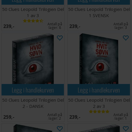
50 Clues Leopold Trilogien Del
50 Clues Leopold Trilogien Del
1 av 3
1 SVENSK
Antall på
Antall på
239,-
239,-
lager:
8
lager:
3
Legg i handlekurven
Legg i handlekurven
50 Clues Leopold Trilogien Del
50 Clues Leopold Trilogien Del
2 - DANSK
2 av 3
Antall på
Antall på
259,-
239,-
lager:
2
lager:
1