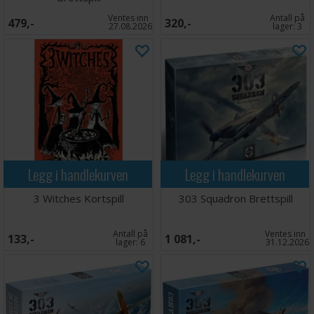
Ventes inn
Antall på
479,-
320,-
27.08.2026
lager:
3
Legg i handlekurven
Legg i handlekurven
3 Witches Kortspill
303 Squadron Brettspill
Antall på
Ventes inn
133,-
1 081,-
lager:
6
31.12.2026