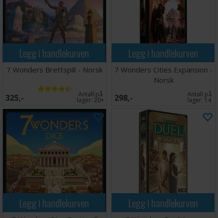
Legg i handlekurven
Legg i handlekurven
7 Wonders Brettspill - Norsk
7 Wonders Cities Expansion -
Norsk
Antall på
Antall på
325,-
298,-
lager:
20+
lager:
14
Legg i handlekurven
Legg i handlekurven