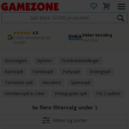
4.8
Sikker betaling
1 dags levering
45 dager returfrist
2 300+ anmeldelser på
med Svea
Bestill innen kl. 12
Enkel retur
Google
Bestselgere
Nyheter
Forhåndsbestillinger
Barnespill
Familiespill
Partyspill
Strategispill
Tematiske spill
Klassikere
Spørrespill
Utendørsspill & Leker
Pedagogiske spill
For 2 spillere
Se flere filtervalg under ⤵
Filtrer og sorter