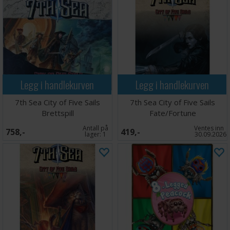
Legg i handlekurven
Legg i handlekurven
7th Sea City of Five Sails
7th Sea City of Five Sails
Brettspill
Fate/Fortune
Antall på
Ventes inn
758,-
419,-
lager:
1
30.09.2026