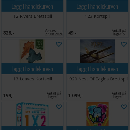
Legg i handlekurven
Legg i handlekurven
12 Rivers Brettspill
123 Kortspill
Ventes inn
Antall på
828,-
49,-
27.08.2026
lager:
5
Legg i handlekurven
Legg i handlekurven
13 Leaves Kortspill
1920 Nest Of Eagles Brettspill
Antall på
Antall på
199,-
1 099,-
lager:
1
lager:
1