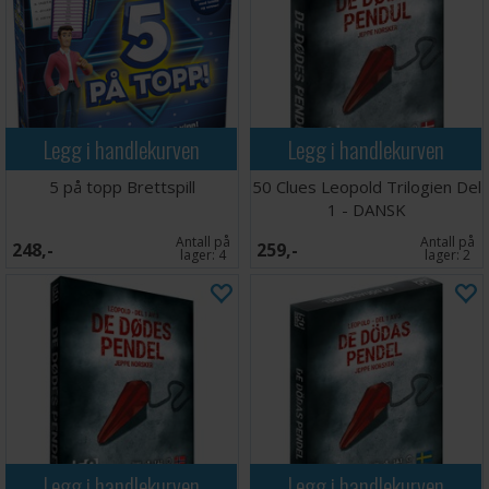
Legg i handlekurven
Legg i handlekurven
5 på topp Brettspill
50 Clues Leopold Trilogien Del
1 - DANSK
Antall på
Antall på
248,-
259,-
lager:
4
lager:
2
Legg i handlekurven
Legg i handlekurven