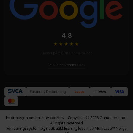
4,8
★★★★
★
Basert på 2 300+ anmeldelser
Se alle brukeromtaler
Faktura / Delbetaling
Informasjon om bruk av cookies
Copyright © 2026 Gamezone.no -
All rights reserved
Forretningssystem
og
nettbutikkløsning
levert av
Multicase™ Norge