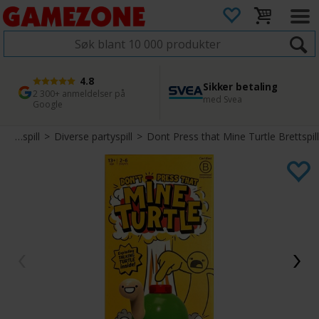
4.8
Sikker betaling
1 dags levering
45 dager returfrist
2 300+ anmeldelser på
med Svea
Bestill innen kl. 12
Enkel retur
Google
Partyspill
>
Diverse partyspill
>
Dont Press that Mine Turtle Brettspill