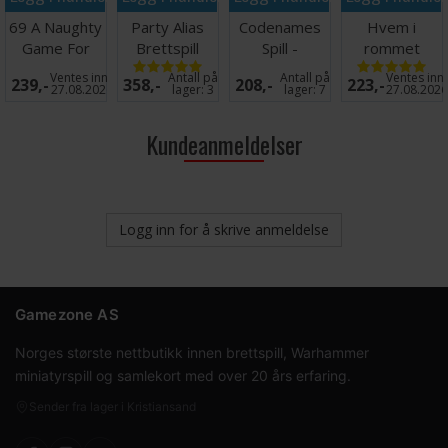
69 A Naughty
Party Alias
Codenames
Hvem i
Game For
Brettspill
Spill -
rommet
Couples
ENGELSK
Kortspill
Ventes inn
Antall på
Antall på
Ventes inn
239,-
358,-
208,-
223,-
Brettspill
27.08.2026
lager:
3
lager:
7
27.08.202
Kundeanmeldelser
Logg inn for å skrive anmeldelse
Gamezone AS
Norges største nettbutikk innen brettspill, Warhammer
miniatyrspill og samlekort med over 20 års erfaring.
Sender fra lager i Kristiansand