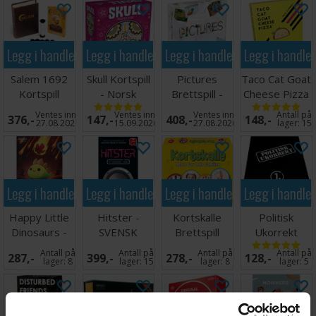
Legg i handlekurven
Legg i handlekurven
Legg i handlekurven
Legg i handle
Salem 1692
Skull Kortspill
Pictures
Taco Cat Goat
Kortspill
- Norsk
Brettspill -
Cheese Pizza
utgave
Norsk
Brettspill
Ventes inn
Ventes inn
Ventes inn
Antall på
376,-
147,-
408,-
148,-
27.08.2026
15.09.2026
27.08.2026
lager:
15
Legg i handlekurven
Legg i handlekurven
Legg i handlekurven
Legg i handle
Happy Little
Hitster -
Kortskalle
Politisk
Dinosaurs -
SVENSK
Brettspill
Ukorrekt
Norske regler
Utvidelse 1
Antall på
Antall på
Antall på
Antall på
287,-
399,-
278,-
128,-
lager:
8
lager:
15
lager:
8
lager:
5