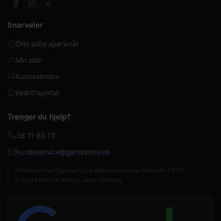
Snarveier
Ofte stilte spørsmål
Min side
Kundeservice
Bedriftsportal
Trenger du hjelp?
38 17 83 13
kundeservice@gamezone.no
Kundeservice tilgjengelig på telefon mandag–fredag kl. 09–15.
E-post besvares senest neste virkedag.