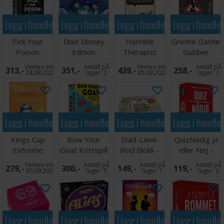
Legg i handlekurven
Legg i handlekurven
Legg i handlekurven
Legg i handle
Pick Your
Dixit Disney
Horrible
Gretne Gamle
Poison
Edition
Therapist
Gubber
Partyspill
Brettspill
Extra Horrible
Partyspill
Ventes inn
Antall på
Ventes inn
Antall på
313,-
351,-
439,-
258,-
Ed.
24.08.2026
lager:
2
30.09.2026
lager:
3
Legg i handlekurven
Legg i handlekurven
Legg i handlekurven
Legg i handle
Kings Cup
Row Your
Stad-Land-
QuizNödig Ja
Extreme
Goat Kortspill
Flod Blokk -
eller Nej -
Partyspill
SVENSK
SVENSK
Ventes inn
Antall på
Antall på
Antall på
279,-
300,-
149,-
119,-
30.09.2026
lager:
5
lager:
1
lager:
2
Legg i handlekurven
Legg i handlekurven
Legg i handlekurven
Legg i handle