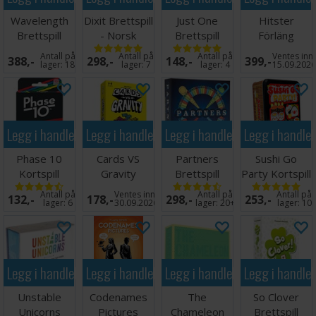
Hvis du elsker latterlige spill, over-the-top narrestreker og ren
Wavelength
Dixit Brettspill
Just One
Hitster
uforutsigbarhet, vil Don't Press That Mine Turtle garantertta
Brettspill
- Norsk
Brettspill
Förläng
deg med storm - bare pass på at du ikke setter ham i gang!
utgave
(Norsk
Festen -
Antall på
Antall på
Antall på
Ventes inn
388,-
298,-
148,-
399,-
utgave)
SVENSK
lager:
18
lager:
7
lager:
4
15.09.202
Antall spillere: 2-6
Alder: 13+
Spilletid: 15 minutter
Språk: Engelsk
Legg i handlekurven
Legg i handlekurven
Legg i handlekurven
Legg i handle
Phase 10
Cards VS
Partners
Sushi Go
Kortspill
Gravity
Brettspill
Party Kortspill
Norsk
Partyspill
(Norsk)
Antall på
Ventes inn
Antall på
Antall på
132,-
178,-
298,-
253,-
lager:
6
30.09.2026
lager:
20+
lager:
10
Legg i handlekurven
Legg i handlekurven
Legg i handlekurven
Legg i handle
Unstable
Codenames
The
So Clover
Unicorns
Pictures
Chameleon
Brettspill