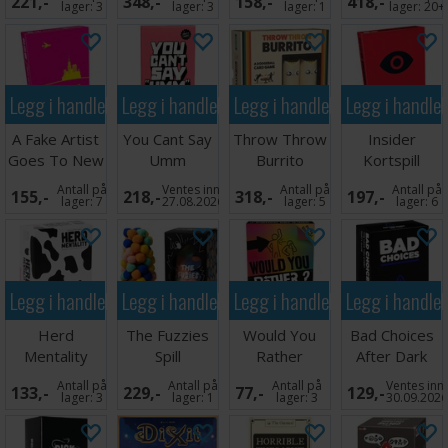
221,-
348,-
158,-
418,-
lager:
3
lager:
3
lager:
1
lager:
20+
Legg i handlekurven
Legg i handlekurven
Legg i handlekurven
Legg i handle
A Fake Artist
You Cant Say
Throw Throw
Insider
Goes To New
Umm
Burrito
Kortspill
York Kortspil
Partyspill
Brettspill -
(Norsk)
Antall på
Ventes inn
Antall på
Antall på
155,-
218,-
318,-
197,-
Norsk
lager:
7
27.08.2026
lager:
5
lager:
6
Legg i handlekurven
Legg i handlekurven
Legg i handlekurven
Legg i handle
Herd
The Fuzzies
Would You
Bad Choices
Mentality
Spill
Rather
After Dark
Brettspill -
Partyspill
Partyspill
Antall på
Antall på
Antall på
Ventes inn
133,-
229,-
77,-
129,-
Reiseutgave
lager:
3
lager:
1
lager:
3
30.09.202