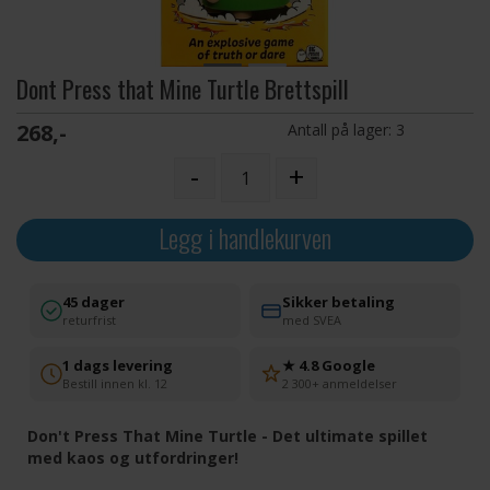
Dont Press that Mine Turtle Brettspill
268,-
Antall på lager:
3
-
+
Legg i handlekurven
45 dager
Sikker betaling
returfrist
med SVEA
1 dags levering
★ 4.8 Google
Bestill innen kl. 12
2 300+ anmeldelser
Don't Press That Mine Turtle - Det ultimate spillet
med kaos og utfordringer!