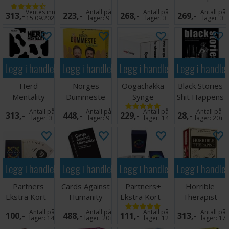
Brettspill
Kortspill -
Brettspill
Ventes inn
Antall på
Antall på
Antall på
313,-
223,-
268,-
269,-
ENGELSK
15.09.2026
lager:
9
lager:
3
lager:
3
Legg i handlekurven
Legg i handlekurven
Legg i handlekurven
Legg i handle
Herd
Norges
Oogachakka
Black Stories
Mentality
Dummeste
Synge
Shit Happens
Partyspill
Deluxe
Kortspill
Kortspill
Antall på
Antall på
Antall på
Antall på
313,-
448,-
229,-
28,-
Brettspill
lager:
3
lager:
9
lager:
14
lager:
20+
Legg i handlekurven
Legg i handlekurven
Legg i handlekurven
Legg i handle
Partners
Cards Against
Partners+
Horrible
Ekstra Kort -
Humanity
Ekstra Kort -
Therapist
Norsk
Kortspill
Norsk
Partyspill
Antall på
Antall på
Antall på
Antall på
100,-
488,-
111,-
313,-
lager:
14
lager:
20+
lager:
12
lager:
17