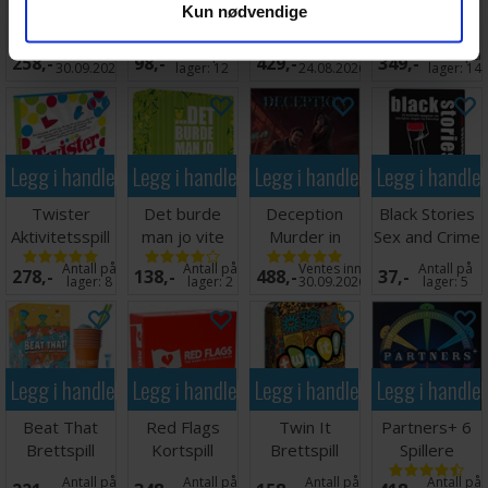
Kun nødvendige
Werewolves
Hat Partyspill
Partyspill
TRIO
of Millers
Brettspill
Ventes inn
Antall på
Ventes inn
Antall på
258,-
98,-
429,-
349,-
Hollow
30.09.2026
lager:
12
24.08.2026
lager:
14
Legg i handlekurven
Legg i handlekurven
Legg i handlekurven
Legg i handle
Twister
Det burde
Deception
Black Stories
Aktivitetsspill
man jo vite
Murder in
Sex and Crime
Brettspill
Kortspill
Hong Kong
Kortspill
Antall på
Antall på
Ventes inn
Antall på
278,-
138,-
488,-
37,-
Brettspill
lager:
8
lager:
2
30.09.2026
lager:
5
Legg i handlekurven
Legg i handlekurven
Legg i handlekurven
Legg i handle
Beat That
Red Flags
Twin It
Partners+ 6
Brettspill
Kortspill
Brettspill
Spillere
Brettspill
Antall på
Antall på
Antall på
Antall på