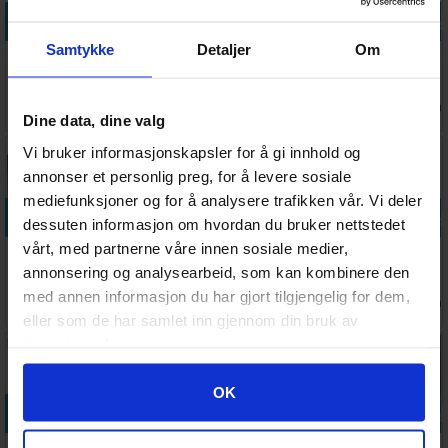
Legg i handlekurven
Legg i handlekurven
Legg i handlekurven
Legg i handle
Samtykke
Detaljer
Om
Disturbed
Unstable
Alias Brettspill
Monikers
Friends
Unicorns
Original -
Brettspill
Kortspill
NSFW
Engelsk
Ventes inn
Antall på
Antall på
Antall på
363,-
389,-
301,-
288,-
Brettspill
27.08.2026
lager:
2
lager:
16
lager:
5
Dine data, dine valg
Vi bruker informasjonskapsler for å gi innhold og
annonser et personlig preg, for å levere sosiale
mediefunksjoner og for å analysere trafikken vår. Vi deler
Legg i handlekurven
Legg i handlekurven
Legg i handlekurven
Legg i handle
dessuten informasjon om hvordan du bruker nettstedet
vårt, med partnerne våre innen sosiale medier,
Zombie
Politisk
Joking Hazard
Fun Facts
Kittens
Ukorrekt 3
Enlarged Box
Partyspill
annonsering og analysearbeid, som kan kombinere den
Kortspill
Brettspill
med annen informasjon du har gjort tilgjengelig for dem,
Antall på
Antall på
Ventes inn
Antall på
278,-
328,-
142,-
205,-
(Norske
lager:
9
lager:
14
13.08.2026
lager:
3
eller som de har samlet inn gjennom din bruk av
regler)
tjenestene deres.
Googles retningslinjer for personvern
OK
Legg i handlekurven
Legg i handlekurven
Legg i handlekurven
Legg i handle
Best of The
Thats Not A
First to Worst
Partners