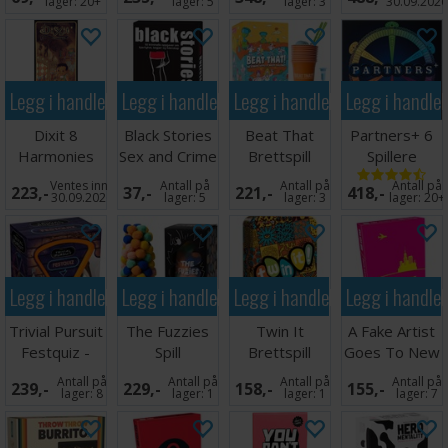
Engelsk
Brettspill
lager:
20+
lager:
5
lager:
3
30.09.202
Legg i handlekurven
Legg i handlekurven
Legg i handlekurven
Legg i handle
Dixit 8
Black Stories
Beat That
Partners+ 6
Harmonies
Sex and Crime
Brettspill
Spillere
Expansion
Kortspill
Brettspill
Ventes inn
Antall på
Antall på
Antall på
223,-
37,-
221,-
418,-
30.09.2026
lager:
5
lager:
3
lager:
20+
Legg i handlekurven
Legg i handlekurven
Legg i handlekurven
Legg i handle
Trivial Pursuit
The Fuzzies
Twin It
A Fake Artist
Festquiz -
Spill
Brettspill
Goes To New
Norsk
York Kortspil
Antall på
Antall på
Antall på
Antall på
239,-
229,-
158,-
155,-
lager:
8
lager:
1
lager:
1
lager:
7