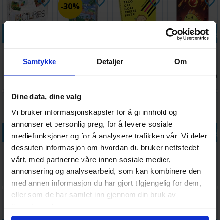
30%
Legg i handlekurven
Legg i handlekurven
Legg i handlekurven
Legg i handle
Pictures
Falkeblikk Spill
Taco Cat Goat
Happy Little
Brettspill -
Cheese Pizza
Dinosaurs -
Samtykke
Detaljer
Om
Norsk
Brettspill
Norske regler
149,-
Ventes inn
Antall på
Antall på
408,-
Antall på
148,-
287,-
104,-
27.08.2026
lager:
15
lager:
8
lager:
2
Dine data, dine valg
Vi bruker informasjonskapsler for å gi innhold og
annonser et personlig preg, for å levere sosiale
Legg i handlekurven
Legg i handlekurven
Legg i handlekurven
Legg i handle
mediefunksjoner og for å analysere trafikken vår. Vi deler
dessuten informasjon om hvordan du bruker nettstedet
Bezzerwizzer
Kortskalle
Bezzerwizzer
Bezzerwizzer
Original 3.0 -
Brettspill
Fotballens
Tv-Serier
vårt, med partnerne våre innen sosiale medier,
SVENSK
Stjerner
annonsering og analysearbeid, som kan kombinere den
Antall på
Antall på
Antall på
Antall på
629,-
278,-
69,-
69,-
lager:
6
lager:
8
lager:
20+
lager:
20+
med annen informasjon du har gjort tilgjengelig for dem,
eller som de har samlet inn gjennom din bruk av
tjenestene deres.