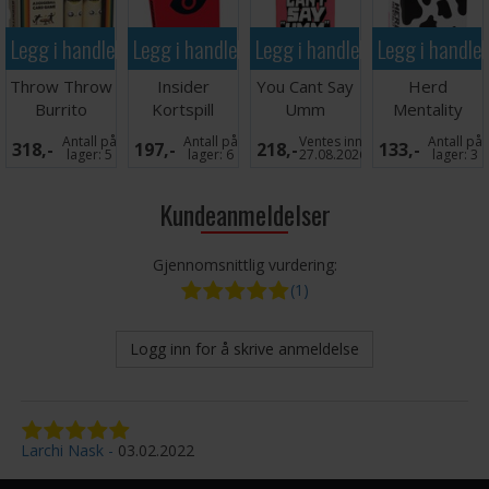
Legg i handlekurven
Legg i handlekurven
Legg i handlekurven
Legg i handle
Throw Throw
Insider
You Cant Say
Herd
Burrito
Kortspill
Umm
Mentality
Brettspill -
(Norsk)
Partyspill
Brettspill -
Antall på
Antall på
Ventes inn
Antall på
318,-
197,-
218,-
133,-
Norsk
Reiseutgave
lager:
5
lager:
6
27.08.2026
lager:
3
Kundeanmeldelser
Gjennomsnittlig vurdering:
(1)
Logg inn for å skrive anmeldelse
Larchi Nask
03.02.2022