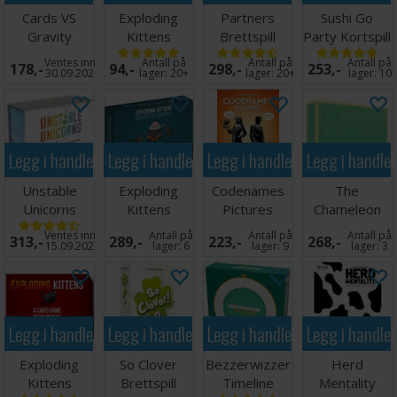
Cards VS
Exploding
Partners
Sushi Go
Gravity
Kittens
Brettspill
Party Kortspill
Partyspill
Streaking
(Norsk)
Ventes inn
Antall på
Antall på
Antall på
178,-
94,-
298,-
253,-
Kittens Exp
30.09.2026
lager:
20+
lager:
20+
lager:
10
Legg i handlekurven
Legg i handlekurven
Legg i handlekurven
Legg i handle
Unstable
Exploding
Codenames
The
Unicorns
Kittens
Pictures
Chameleon
Brettspill
Recipes for
Kortspill -
Brettspill
Ventes inn
Antall på
Antall på
Antall på
313,-
289,-
223,-
268,-
Disaster
ENGELSK
15.09.2026
lager:
6
lager:
9
lager:
3
Legg i handlekurven
Legg i handlekurven
Legg i handlekurven
Legg i handle
Exploding
So Clover
Bezzerwizzer
Herd
Kittens
Brettspill
Timeline
Mentality