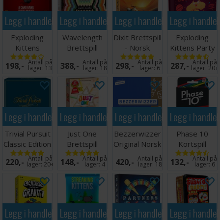
Legg i handlekurven
Legg i handlekurven
Legg i handlekurven
Legg i handle
Exploding
Wavelength
Dixit Brettspill
Exploding
Kittens
Brettspill
- Norsk
Kittens Party
Kortspill -
utgave
Pack Kortspill
Antall på
Antall på
Antall på
Antall på
198,-
388,-
298,-
287,-
Norsk
lager:
13
lager:
18
lager:
6
lager:
20+
Legg i handlekurven
Legg i handlekurven
Legg i handlekurven
Legg i handle
Trivial Pursuit
Just One
Bezzerwizzer
Phase 10
Classic Edition
Brettspill
Original Norsk
Kortspill
Norsk
(Norsk
Spørrespill
Norsk
Antall på
Antall på
Antall på
Antall på
220,-
148,-
420,-
132,-
utgave)
lager:
20+
lager:
4
lager:
18
lager:
6
Legg i handlekurven
Legg i handlekurven
Legg i handlekurven
Legg i handle