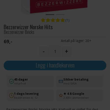
(1)
Bezzerwizzer Norske Hits
Bezzerwizzer Bricks
69,-
Antall på lager:
20+
-
+
Legg i handlekurven
45 dager
Sikker betaling
returfrist
med SVEA
1 dags levering
★ 4.8 Google
Bestill innen kl. 12
2 300+ anmeldelser
Bezzerwizzer Bricks Norske Hits Kortspill er spillet for deg