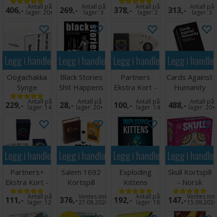
Kortspill
Brettspill
Partyspill
Antall på
Antall på
Antall på
Antall på
406,-
269,-
378,-
313,-
Engelsk
lager:
20+
lager:
3
lager:
2
lager:
3
Legg i handlekurven
Legg i handlekurven
Legg i handlekurven
Legg i handle
Oogachakka
Black Stories
Partners
Cards Against
Synge
Shit Happens
Ekstra Kort -
Humanity
Kortspill
Kortspill
Norsk
Kortspill
Antall på
Antall på
Antall på
Antall på
229,-
28,-
100,-
488,-
lager:
14
lager:
20+
lager:
14
lager:
20+
Legg i handlekurven
Legg i handlekurven
Legg i handlekurven
Legg i handle
Partners+
Salem 1692
Exploding
Skull Kortspill
Ekstra Kort -
Kortspill
Kittens
- Norsk
Norsk
Imploding
utgave
Antall på
Ventes inn
Antall på
Ventes inn
111,-
376,-
192,-
147,-
Kittens Exp
lager:
12
27.08.2026
lager:
18
15.09.202