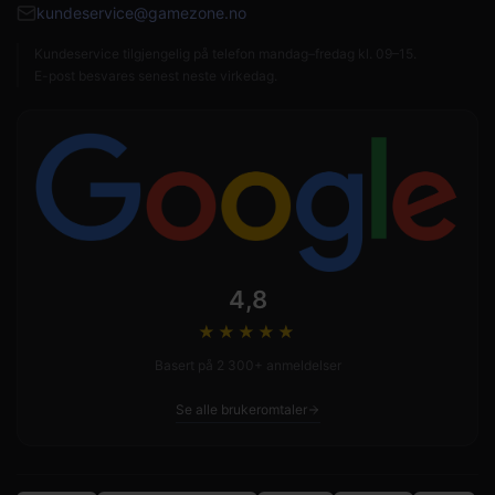
kundeservice@gamezone.no
Kundeservice tilgjengelig på telefon mandag–fredag kl. 09–15.
E-post besvares senest neste virkedag.
4,8
★★★★
★
Basert på 2 300+ anmeldelser
Se alle brukeromtaler