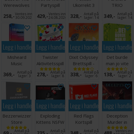
Werewolves
Partyspill
Ukorrekt 3
TRIO
of Millers
Brettspill
Brettspill
Ventes inn
Ventes inn
Antall på
Antall på
258,-
429,-
328,-
349,-
Hollow
30.09.2026
24.08.2026
lager:
14
lager:
14
Legg i handlekurven
Legg i handlekurven
Legg i handlekurven
Legg i handle
Misheard
Twister
Dixit Odyssey
Det burde
Music
Aktivitetsspill
Brettspill -
man jo vite
Partyspill
Brettspill
Norsk
Kortspill
Antall på
Antall på
Antall på
Antall på
369,-
278,-
338,-
138,-
lager:
3
lager:
8
lager:
6
lager:
2
Legg i handlekurven
Legg i handlekurven
Legg i handlekurven
Legg i handle
Bezzerwizzer
Exploding
Red Flags
Deception
Store
Kittens NSFW
Kortspill
Murder in
Overskrifter
Edition -
Hong Kong
Antall på
Antall på
Antall på
Ventes inn
69,-
235,-
348,-
488,-