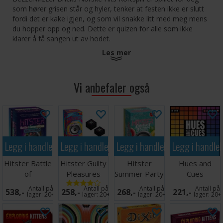
som hører grisen står og hyler, tenker at festen ikke er slutt
fordi det er kake igjen, og som vil snakke litt med meg mens
du hopper opp og ned. Dette er quizen for alle som ikke
klarer å få sangen ut av hodet.
Les mer
Bezzerwizzer Bricks er en serie små quizspill innen
kategoriene "Storbyer", "Norske Hits", "Fotballens Stjerner",
"Kokekunst", "Det Norske Språk", "Filmperler", Store
Vi anbefaler også
Overskrifter" og "TV-Serier". Finn din favorittkategori og quiz
med dine bedrevitende venner. Bezzerwizzer Bricks kan også
brukes sammen med klassiske Bezzerwizzer og
Bezzerwizzer kompakt.
Antall spillere: 2+
Legg i handlekurven
Legg i handlekurven
Legg i handlekurven
Legg i handle
Alder: 15+
Spillet er på norsk
Hitster Battle
Hitster Guilty
Hitster
Hues and
of
Pleasures
Summer Party
Cues
Generations
Partyspill
Partyspill
Brettspill -
Antall på
Antall på
Antall på
Antall på
538,-
258,-
268,-
221,-
Partyspill
Norsk
lager:
20+
lager:
20+
lager:
20+
lager:
20+