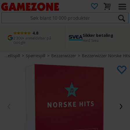
4.8
Sikker betaling
1 dags levering
45 dager returfrist
2 300+ anmeldelser på
med Svea
Bestill innen kl. 12
Enkel retur
Google
Brettspill
>
Spørrespill
>
Bezzerwizzer
>
Bezzerwizzer Norske Hits