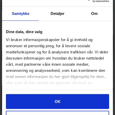
Legg i handlekurven
Legg i handlekurven
Legg i handlekurven
Legg i handle
Samtykke
Detaljer
Om
First to Worst
Politisk
Partners
Oogachakka
Partyspill
Ukorrekt 3
TRIO
Synge
Brettspill
Brettspill
Kortspill
Ventes inn
Antall på
Antall på
Antall på
429,-
328,-
349,-
229,-
24.08.2026
lager:
14
lager:
14
lager:
17
Dine data, dine valg
Vi bruker informasjonskapsler for å gi innhold og
annonser et personlig preg, for å levere sosiale
mediefunksjoner og for å analysere trafikken vår. Vi deler
Legg i handlekurven
Legg i handlekurven
Legg i handlekurven
Legg i handle
dessuten informasjon om hvordan du bruker nettstedet
vårt, med partnerne våre innen sosiale medier,
Twister
Det burde
Red Flags
Deception
Aktivitetsspill
man jo vite
Kortspill
Murder in
annonsering og analysearbeid, som kan kombinere den
Brettspill
Kortspill
Hong Kong
med annen informasjon du har gjort tilgjengelig for dem,
Antall på
Antall på
Antall på
Ventes inn
278,-
138,-
348,-
488,-
Brettspill
lager:
8
lager:
2
lager:
3
30.09.202
eller som de har samlet inn gjennom din bruk av
tjenestene deres.
Googles retningslinjer for personvern
OK
Legg i handlekurven
Legg i handlekurven
Legg i handlekurven
Legg i handle
Partners+ 6
Black Stories
Beat That
The Fuzzies