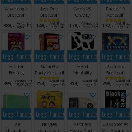
Wavelength
Just One
Cards VS
Phase 10
Brettspill
Brettspill
Gravity
Kortspill
(Norsk
Partyspill
Norsk
Antall på
Antall på
Ventes inn
Antall på
388,-
148,-
178,-
132,-
utgave)
lager:
20+
lager:
4
30.09.2026
lager:
6
Legg i handlekurven
Legg i handlekurven
Legg i handlekurven
Legg i handle
Hitster
Sushi Go
Herd
Partners
Förläng
Party Kortspill
Mentality
Brettspill
Festen -
Partyspill
(Norsk)
Ventes inn
Antall på
Antall på
Antall på
399,-
253,-
313,-
298,-
SVENSK
15.09.2026
lager:
10
lager:
3
lager:
20+
Legg i handlekurven
Legg i handlekurven
Legg i handlekurven
Legg i handle
The
Norges
Partners
Black Stories
Chameleon
Dummeste
Ekstra Kort -
Shit Happens