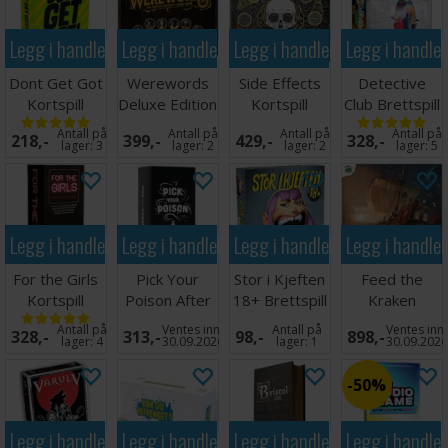
Legg i handlekurven
Legg i handlekurven
Legg i handlekurven
Legg i handle
Dont Get Got
Werewords
Side Effects
Detective
Kortspill
Deluxe Edition
Kortspill
Club Brettspill
Kortspill
Norsk
Antall på
Antall på
Antall på
Antall på
218,-
399,-
429,-
328,-
lager:
3
lager:
2
lager:
2
lager:
5
Legg i handlekurven
Legg i handlekurven
Legg i handlekurven
Legg i handle
For the Girls
Pick Your
Stor i Kjeften
Feed the
Kortspill
Poison After
18+ Brettspill
Kraken
Dark Ed
Brettspill
Antall på
Ventes inn
Antall på
Ventes inn
328,-
313,-
98,-
898,-
Kortspill
lager:
4
30.09.2026
lager:
1
30.09.202
50%
Legg i handlekurven
Legg i handlekurven
Legg i handlekurven
Legg i handle