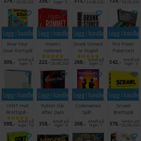
279,-
258,-
313,-
129,-
30.09.2026
lager:
3
24.08.2026
30.09.202
Legg i handlekurven
Legg i handlekurven
Legg i handlekurven
Legg i handle
Row Your
Hvem i
Drunk Stoned
Pro Poker
Goat Kortspill
rommet
or Stupid
Pokersett
Kortspill
Kortspill
med 200
Antall på
Ventes inn
Antall på
Antall på
300,-
223,-
268,-
542,-
sjetonger
lager:
5
26.08.2026
lager:
2
lager:
3
Legg i handlekurven
Legg i handlekurven
Legg i handlekurven
Legg i handle
HINT Hvit
Ryktet Går
Codenames
Scrawl
Brettspill -
After Dark
Spill -
Brettspill
Norsk utgave
Edition
ENGELSK
Antall på
Antall på
Antall på
Ventes inn
588,-
358,-
208,-
378,-
Brettspill
lager:
16
lager:
4
lager:
7
26.08.202