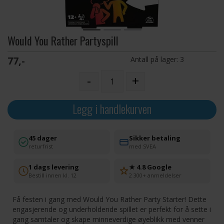
Would You Rather Partyspill
77,-
Antall på lager:
3
-
+
Legg i handlekurven
45 dager
Sikker betaling
returfrist
med SVEA
1 dags levering
★ 4.8 Google
Bestill innen kl. 12
2 300+ anmeldelser
Få festen i gang med Would You Rather Party Starter! Dette
engasjerende og underholdende spillet er perfekt for å sette i
gang samtaler og skape minneverdige øyeblikk med venner