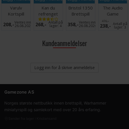
Varulv
Kan du
Bristol 1350
The Audio
Kortspill
refrenget
Brettspill
Game
Brettspill
Partyspill
476,-
Ventes inn
Antall på
Ventes inn
208,-
268,-
358,-
Antall på
238,-
26.08.2026
lager:
4
26.08.2026
lager:
3
Kundeanmeldelser
Logg inn for å skrive anmeldelse
Gamezone AS
Norges største nettbutikk innen brettspill, Warhammer
miniatyrspill og samlekort med over 20 års erfaring.
Sender fra lager i Kristiansand