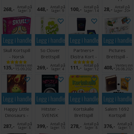
Brettspill
Deluxe
Norsk
Kortspill
Antall på
Antall på
Antall på
Antall på
268,-
448,-
100,-
28,-
Brettspill
lager:
3
lager:
9
lager:
14
lager:
20+
Legg i handlekurven
Legg i handlekurven
Legg i handlekurven
Legg i handle
Skull Kortspill
So Clover
Partners+
Pictures
- Norsk
Brettspill
Ekstra Kort -
Brettspill -
utgave
Norsk
Norsk
Ventes inn
Antall på
Antall på
Ventes inn
135,-
269,-
111,-
408,-
15.09.2026
lager:
4
lager:
12
26.08.202
Legg i handlekurven
Legg i handlekurven
Legg i handlekurven
Legg i handle
Happy Little
Hitster -
Kortskalle
Salem 1692
Dinosaurs -
SVENSK
Brettspill
Kortspill
Norske regler
Antall på
Antall på
Antall på
Antall på
287,-
399,-
278,-
376,-
lager:
8
lager:
15
lager:
8
lager:
1