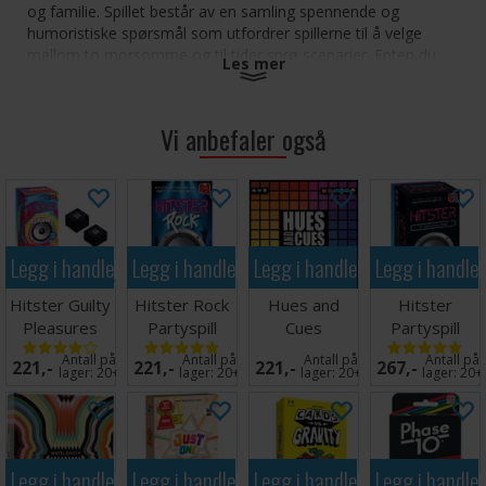
og familie. Spillet består av en samling spennende og
humoristiske spørsmål som utfordrer spillerne til å velge
mellom to morsomme og til tider sprø scenarier. Enten du
Les mer
skal arrangere en spillkveld eller bare ønsker å bryte isen, er
denne feststarteren designet for å sikre endeløs latter og
glede.
Vi anbefaler også
Inneholder en rekke underholdende og tankevekkende
spørsmål.
Perfekt for fester, sammenkomster eller uformelle
sammenkomster.
Oppmuntrer til samtale og kreativitet.
Legg i handlekurven
Legg i handlekurven
Legg i handlekurven
Legg i handle
Lett å sette opp og spille med venner og familie.
Hitster Guilty
Hitster Rock
Hues and
Hitster
Antall spillere: 4+
Pleasures
Partyspill
Cues
Partyspill
Alder: 12+
Partyspill
Brettspill -
Antall på
Antall på
Antall på
Antall på
221,-
221,-
221,-
267,-
Spilletid: 30-60 minutter
Norsk
lager:
20+
lager:
20+
lager:
20+
lager:
20+
Språk: Engelsk
Legg i handlekurven
Legg i handlekurven
Legg i handlekurven
Legg i handle