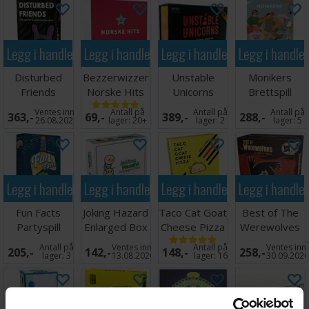
Legg i handlekurven
Legg i handlekurven
Legg i handlekurven
Legg i handle
Disturbed
Bezzerwizzer
Unstable
Monikers
Friends
Norske Hits
Unicorns
Brettspill
Kortspill
NSFW
Ventes inn
Antall på
Antall på
Antall på
363,-
69,-
389,-
288,-
Brettspill
26.08.2026
lager:
20+
lager:
2
lager:
5
Legg i handlekurven
Legg i handlekurven
Legg i handlekurven
Legg i handle
Fun Facts
Joking Hazard
Taco Cat Goat
Best of The
Partyspill
Enlarged Box
Cheese Pizza
Werewolves
Brettspill
of Millers
Antall på
Ventes inn
Antall på
Ventes inn
205,-
142,-
148,-
258,-
Hollow
lager:
3
13.08.2026
lager:
16
30.09.202