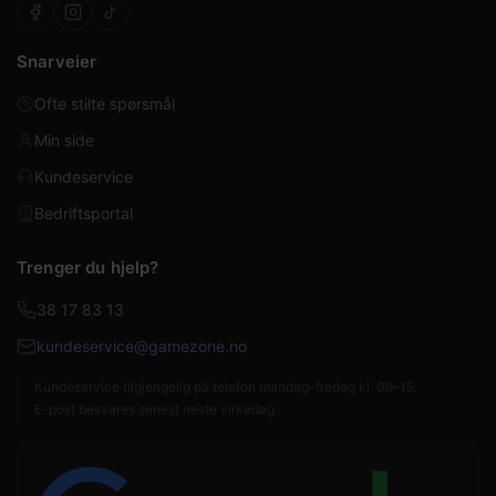
Snarveier
Ofte stilte spørsmål
Min side
Kundeservice
Bedriftsportal
Trenger du hjelp?
38 17 83 13
kundeservice@gamezone.no
Kundeservice tilgjengelig på telefon mandag–fredag kl. 09–15.
E-post besvares senest neste virkedag.