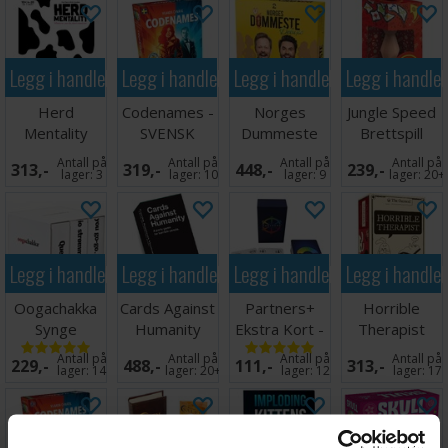
Legg i handlekurven
Legg i handlekurven
Legg i handlekurven
Legg i handle
Herd
Codenames -
Norges
Jungle Speed
Mentality
SVENSK
Dummeste
Brettspill
Partyspill
Deluxe
Antall på
Antall på
Antall på
Antall på
313,-
319,-
448,-
239,-
Brettspill
lager:
3
lager:
10
lager:
9
lager:
20+
Legg i handlekurven
Legg i handlekurven
Legg i handlekurven
Legg i handle
Oogachakka
Cards Against
Partners+
Horrible
Synge
Humanity
Ekstra Kort -
Therapist
Kortspill
Kortspill
Norsk
Partyspill
Antall på
Antall på
Antall på
Antall på
229,-
488,-
111,-
313,-
lager:
14
lager:
20+
lager:
12
lager:
17