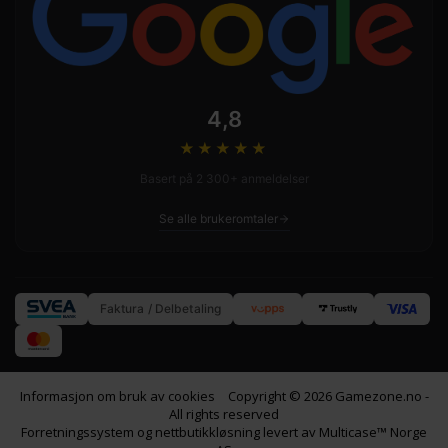
4,8
★★★★
★
Basert på 2 300+ anmeldelser
Se alle brukeromtaler
Faktura / Delbetaling
Informasjon om bruk av cookies
Copyright © 2026 Gamezone.no -
All rights reserved
Forretningssystem
og
nettbutikkløsning
levert av
Multicase™ Norge