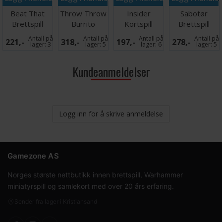
Beat That
Throw Throw
Insider
Sabotør
Brettspill
Burrito
Kortspill
Brettspill
Brettspill -
(Norsk)
Antall på
Antall på
Antall på
Antall på
221,-
318,-
197,-
278,-
Norsk
lager:
3
lager:
5
lager:
6
lager:
5
Kundeanmeldelser
Logg inn for å skrive anmeldelse
Gamezone AS
Norges største nettbutikk innen brettspill, Warhammer
miniatyrspill og samlekort med over 20 års erfaring.
Sender fra lager i Kristiansand