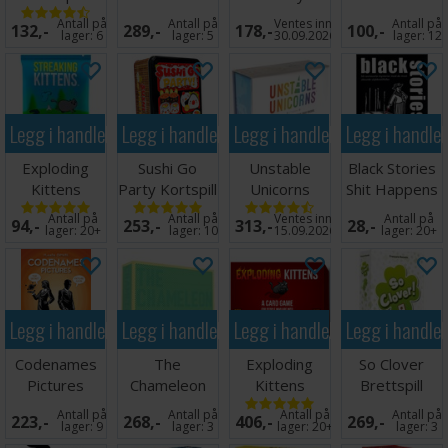
Norsk
Recipes for
Partyspill
Norsk
Antall på
Antall på
Ventes inn
Antall på
132,-
289,-
178,-
100,-
Disaster
lager:
6
lager:
5
30.09.2026
lager:
12
Legg i handlekurven
Legg i handlekurven
Legg i handlekurven
Legg i handle
Exploding
Sushi Go
Unstable
Black Stories
Kittens
Party Kortspill
Unicorns
Shit Happens
Streaking
Brettspill
Kortspill
Antall på
Antall på
Ventes inn
Antall på
94,-
253,-
313,-
28,-
Kittens Exp
lager:
20+
lager:
10
15.09.2026
lager:
20+
Legg i handlekurven
Legg i handlekurven
Legg i handlekurven
Legg i handle
Codenames
The
Exploding
So Clover
Pictures
Chameleon
Kittens
Brettspill
Kortspill -
Brettspill
Kortspill
Antall på
Antall på
Antall på
Antall på
223,-
268,-
406,-
269,-
ENGELSK
Engelsk
lager:
9
lager:
3
lager:
20+
lager:
3