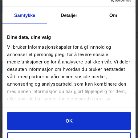
Legg i handlekurven
Legg i handlekurven
Legg i handlekurven
Legg i handle
Samtykke
Detaljer
Om
Codenames
Salem 1692
Exploding
Skull Kortspill
Ordspill
Kortspill
Kittens
- Norsk
Imploding
utgave
Antall på
Ventes inn
Antall på
Ventes inn
208,-
376,-
192,-
147,-
Kittens Exp
lager:
20+
27.08.2026
lager:
18
15.09.202
Dine data, dine valg
Vi bruker informasjonskapsler for å gi innhold og
annonser et personlig preg, for å levere sosiale
mediefunksjoner og for å analysere trafikken vår. Vi deler
Legg i handlekurven
Legg i handlekurven
Legg i handlekurven
Legg i handle
dessuten informasjon om hvordan du bruker nettstedet
vårt, med partnerne våre innen sosiale medier,
Pictures
Taco Cat Goat
Happy Little
Hitster -
Brettspill -
Cheese Pizza
Dinosaurs -
SVENSK
annonsering og analysearbeid, som kan kombinere den
Norsk
Brettspill
Norske regler
med annen informasjon du har gjort tilgjengelig for dem,
Ventes inn
Antall på
Antall på
Antall på
408,-
148,-
287,-
399,-
27.08.2026
lager:
15
lager:
8
lager:
15
eller som de har samlet inn gjennom din bruk av
tjenestene deres.
Googles retningslinjer for personvern
OK
Legg i handlekurven
Legg i handlekurven
Legg i handlekurven
Legg i handle
Werewolves
Partners
Kortskalle
Politisk