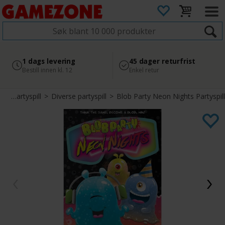
4.8
Sikker betaling
1 dags levering
45 dager returfrist
2 300+ anmeldelser på
med Svea
Bestill innen kl. 12
Enkel retur
Google
l
>
Partyspill
>
Diverse partyspill
>
Blob Party Neon Nights Partyspill