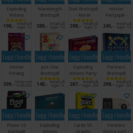
Nights leverer kreativt kaos, ville gjetninger og delte
Exploding
Wavelength
Dixit Brettspill
Hitster
hjernebølger - alt sammen opplyst med en neon-twist. La
Kittens
Brettspill
- Norsk
Partyspill -
blobifiseringen begynne!
Kortspill -
utgave
Engelsk
Antall på
Antall på
Antall på
Antall på
198,-
388,-
298,-
245,-
Norsk
utgave
lager:
12
lager:
16
lager:
5
lager:
15
Antall spillere: 4-8
Alder: 8+
Spilletid: 15 minutter
Språk: Engelsk
Legg i handlekurven
Legg i handlekurven
Legg i handlekurven
Legg i handle
Hitster
Just One
Exploding
Partners
Förläng
Brettspill
Kittens Party
Brettspill
Festen -
(Norsk
Pack Kortspill
(Norsk)
Ventes inn
Antall på
Antall på
Antall på
399,-
148,-
287,-
298,-
SVENSK
utgave)
15.09.2026
lager:
4
lager:
20+
lager:
20+
Legg i handlekurven
Legg i handlekurven
Legg i handlekurven
Legg i handle
Phase 10
Exploding
Cards VS
Partners
Kortspill
Kittens
Gravity
Ekstra Kort -