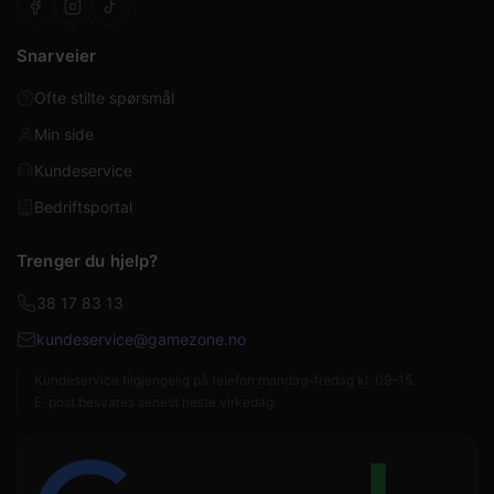
Snarveier
Ofte stilte spørsmål
Min side
Kundeservice
Bedriftsportal
Trenger du hjelp?
38 17 83 13
kundeservice@gamezone.no
Kundeservice tilgjengelig på telefon mandag–fredag kl. 09–15.
E-post besvares senest neste virkedag.