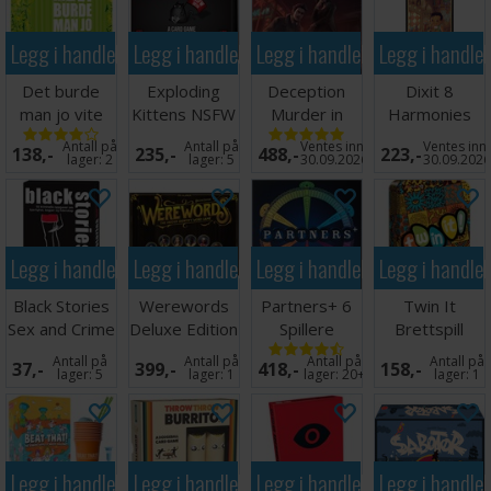
Legg i handlekurven
Legg i handlekurven
Legg i handlekurven
Legg i handle
Det burde
Exploding
Deception
Dixit 8
man jo vite
Kittens NSFW
Murder in
Harmonies
Kortspill
Edition -
Hong Kong
Expansion
Antall på
Antall på
Ventes inn
Ventes inn
138,-
235,-
488,-
223,-
Engelsk
Brettspill
lager:
2
lager:
5
30.09.2026
30.09.202
Legg i handlekurven
Legg i handlekurven
Legg i handlekurven
Legg i handle
Black Stories
Werewords
Partners+ 6
Twin It
Sex and Crime
Deluxe Edition
Spillere
Brettspill
Kortspill
Kortspill
Brettspill
Antall på
Antall på
Antall på
Antall på
37,-
399,-
418,-
158,-
lager:
5
lager:
1
lager:
20+
lager:
1
Legg i handlekurven
Legg i handlekurven
Legg i handlekurven
Legg i handle