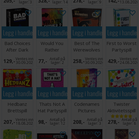
205,-
328,-
278,-
142,-
(Norske
lager:
3
lager:
14
lager:
9
13.08.202
regler)
Legg i handlekurven
Legg i handlekurven
Legg i handlekurven
Legg i handle
Bad Choices
Would You
Best of The
First to Worst
After Dark
Rather
Werewolves
Partyspill
Partyspill
Partyspill
of Millers
Ventes inn
Antall på
Ventes inn
Ventes inn
129,-
77,-
258,-
429,-
Hollow
30.09.2026
lager:
2
30.09.2026
24.08.202
Legg i handlekurven
Legg i handlekurven
Legg i handlekurven
Legg i handle
Hedbanz
Thats Not A
Codenames
Twister
Brettspill
Hat Partyspill
Pictures
Aktivitetsspill
Ordspill
Brettspill
Ventes inn
Antall på
Antall på
Antall på
207,-
98,-
208,-
278,-
18.08.2026
lager:
12
lager:
3
lager:
8