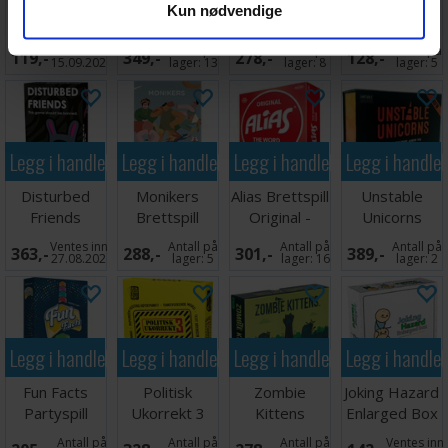
Kun nødvendige
of Millers
TRIO
Brettspill
Ukorrekt
Hollow -
Brettspill
Utvidelse 1
Ventes inn
Antall på
Antall på
Antall på
119,-
349,-
278,-
128,-
SVENSK
15.09.2026
lager:
13
lager:
8
lager:
5
Legg i handlekurven
Legg i handlekurven
Legg i handlekurven
Legg i handle
Disturbed
Monikers
Alias Brettspill
Unstable
Friends
Brettspill
Original -
Unicorns
Kortspill
Engelsk
NSFW
Ventes inn
Antall på
Antall på
Antall på
363,-
288,-
301,-
389,-
Brettspill
27.08.2026
lager:
5
lager:
16
lager:
2
Legg i handlekurven
Legg i handlekurven
Legg i handlekurven
Legg i handle
Fun Facts
Politisk
Zombie
Joking Hazard
Partyspill
Ukorrekt 3
Kittens
Enlarged Box
Brettspill
Kortspill
Antall på
Antall på
Antall på
Ventes inn