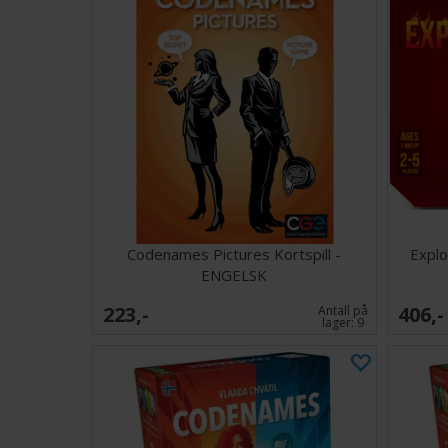
Codenames Pictures Kortspill -
Explo
ENGELSK
223,-
406,-
Antall på
lager:
9