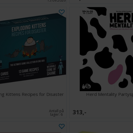
15.09.2026
ng Kittens Recipes for Disaster
Herd Mentality Partysp
313,-
Antall på
lager:
6