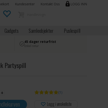
vekort
Kundesenter
Kontakt Oss
LOGG INN
Gadgets
Samleobjekter
Puslespill
45 dager returfrist
Enkel retur
k Partyspill
+
(1)
ndlekurven
Legg i ønskeliste