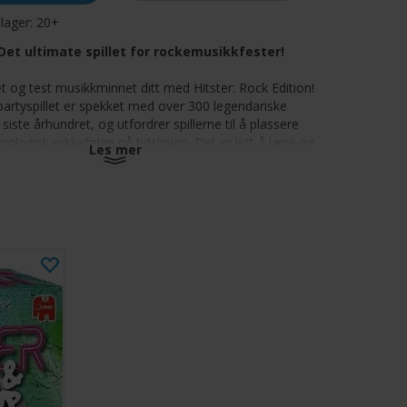
 lager:
20+
 Det ultimate spillet for rockemusikkfester!
 og test musikkminnet ditt med Hitster: Rock Edition!
 partyspillet er spekket med over 300 legendariske
 siste århundret, og utfordrer spillerne til å plassere
ronologisk rekkefølge på tidslinjen. Det er lett å lære og
Les mer
ldende, og er det perfekte valget for enhver samling av
hems Galore:
Mer enn 300 klassiske og moderne
 som holder festen i gang
ppsett:
Trekk et kort, skann QR-koden med gratisappen
g la Spotify spille sangen umiddelbart
utfordring:
Plasser sangene i riktig rekkefølge, og vær
 til å samle 10 kort på rad for å vinne
duser:
Spill uformelt med enkle før/etter-gjetninger,
vanskelighetsgraden med Pro- og Expert-modusene som
ktig årstall, artist og sangtittel
rfekt moro:
Enkle regler, raskt spill og spesielle Hitster-
r for høy energi og spenning for alle spillere