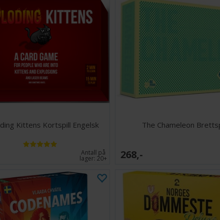
ding Kittens Kortspill Engelsk
The Chameleon Brettsp
268,-
Antall på
lager:
20+