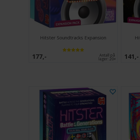
Hitster Soundtracks Expansion
Hi
177,-
141,-
Antall på
lager:
20+