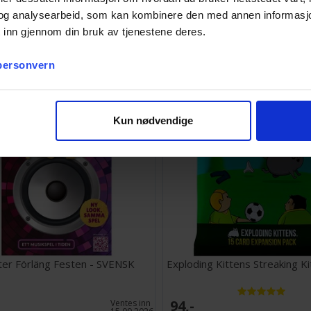
og analysearbeid, som kan kombinere den med annen informasjon d
 inn gjennom din bruk av tjenestene deres.
148,-
Antall på
lager:
20+
 personvern
Kun nødvendige
ter Förläng Festen - SVENSK
Exploding Kittens Streaking K
94,-
Ventes inn