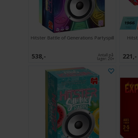
Hitster Battle of Generations Partyspill
Hitst
538,-
221,-
Antall på
lager:
20+