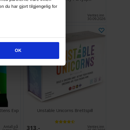
u har gjort tilgjengelig for
178,-
Antall på
Ventes inn
lager:
4
30.09.2026
OK
ittens Exp
Unstable Unicorns Brettspill
313,-
Antall på
Ventes inn