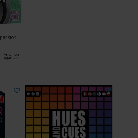
 er hvert kort en sjanse til å gjenoppleve legendariske
efrenger og uforglemmelige rockøyeblikk - et must-have-
om lever og ånder for musikk.
-10
pansion
minutter
Antall på
gler
lager:
20+