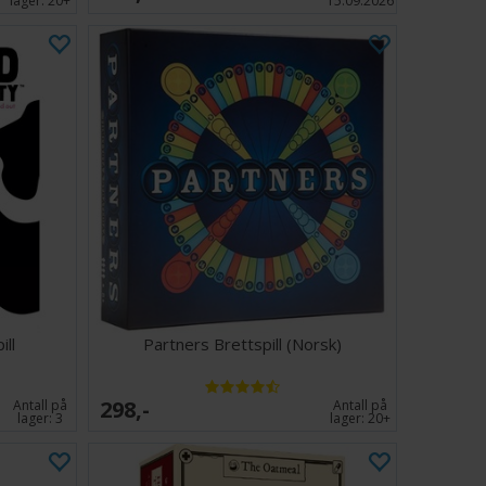
lager:
20+
15.09.2026
ill
Partners Brettspill (Norsk)
298,-
Antall på
Antall på
lager:
3
lager:
20+