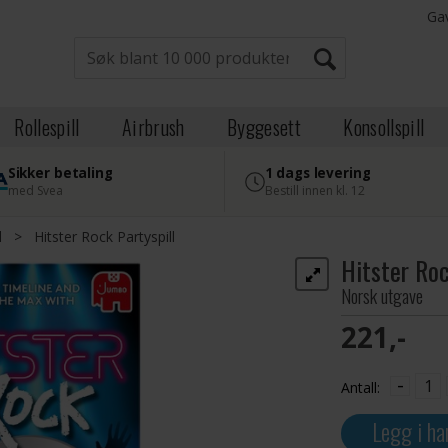
Ga
Rollespill
Airbrush
Byggesett
Konsollspill
Sikker betaling
1 dags levering
med Svea
Bestill innen kl. 12
l
>
Hitster Rock Partyspill
Hitster Roc
Norsk utgave
221,-
-
Antall:
Legg i ha