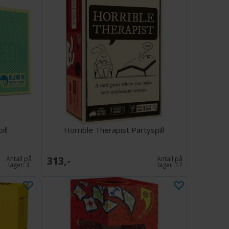
ill
Horrible Therapist Partyspill
313,-
Antall på
Antall på
lager:
3
lager:
17