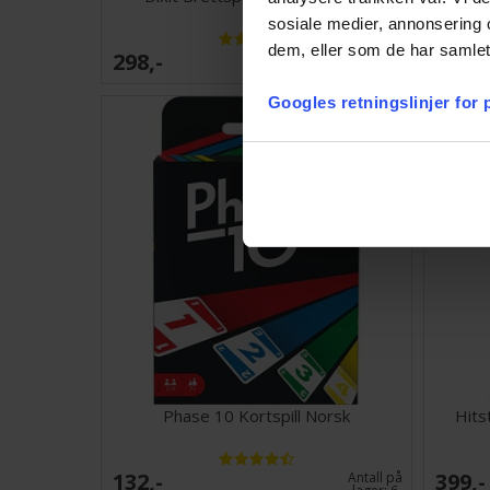
sosiale medier, annonsering 
dem, eller som de har samlet
298,-
287,-
Antall på
lager:
8
Googles retningslinjer for
Phase 10 Kortspill Norsk
Hits
132,-
399,-
Antall på