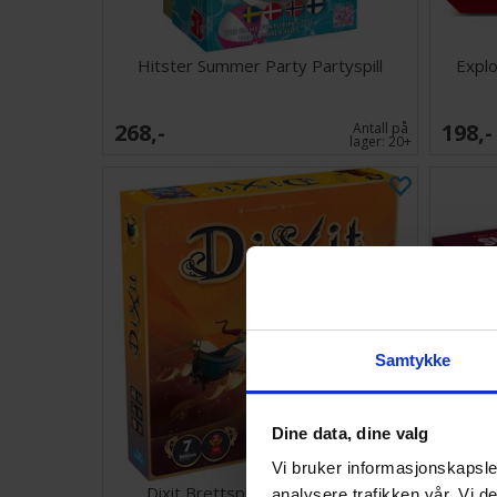
Hitster Summer Party Partyspill
Explo
268,-
198,-
Antall på
lager:
20+
Samtykke
Dine data, dine valg
Vi bruker informasjonskapsler
Dixit Brettspill - Norsk utgave
Explodi
analysere trafikken vår. Vi 