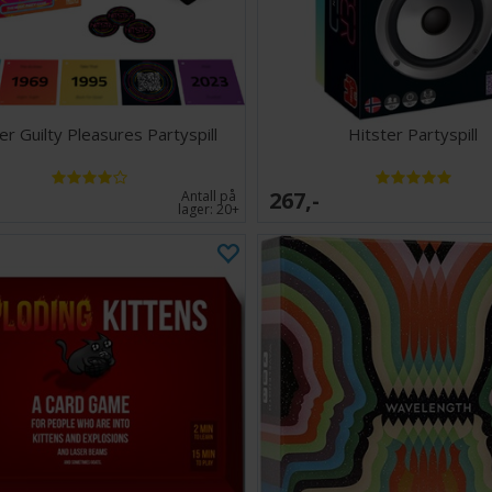
er Guilty Pleasures Partyspill
Hitster Partyspill
267,-
Antall på
lager:
20+