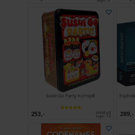
lager:
6
Sushi Go Party Kortspill
Explodi
253,-
289,-
Antall på
lager:
10