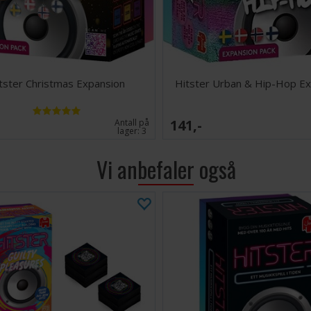
Med Hitster Rock
riff, ikoniske r
spill for fans s
Antall spillere: 2
tster Christmas Expansion
Hitster Urban & Hip-Hop Ex
Alder: 14+
Spilletid: 30-60 
141,-
Antall på
Språk: Norske re
lager:
3
Vi anbefaler også