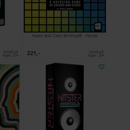
Hues and Cues Brettspill - Norsk
221,-
Antall på
Antall på
lager:
20+
lager:
20+