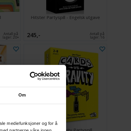
l
Hitster Partyspill - Engelsk utgave
245,-
Antall på
Antall på
lager:
20+
lager:
16
Om
iale mediefunksjoner og for å
utgave)
Cards VS Gravity Partyspill
 med partnerne våre innen