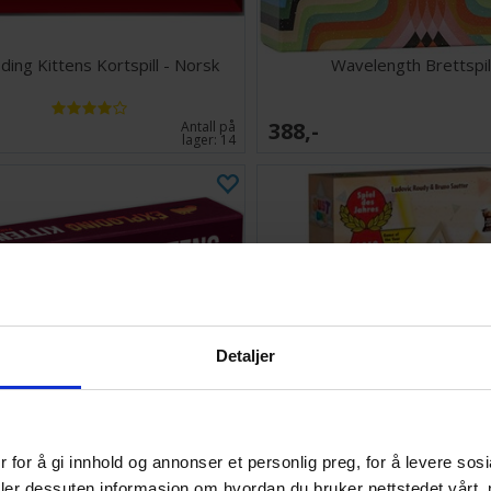
ding Kittens Kortspill - Norsk
Wavelength Brettspil
388,-
Antall på
lager:
14
Detaljer
 for å gi innhold og annonser et personlig preg, for å levere sos
ng Kittens Party Pack Kortspill
Just One Brettspill (Norsk 
deler dessuten informasjon om hvordan du bruker nettstedet vårt,