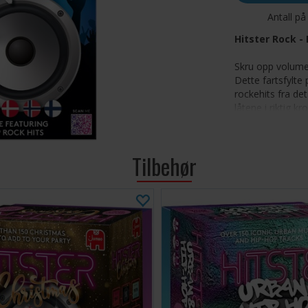
Antall på
Hitster Rock -
Skru opp volumet
Dette fartsfylte
rockehits fra det
låtene i riktig k
uendelig underho
musikkelskere.
Tilbehør
Rock Ant
rockelåter
Enkelt o
Hitster, o
Tidslinje
den første
Flere mo
eller øk 
krever nøya
Party-pe
kort sørge