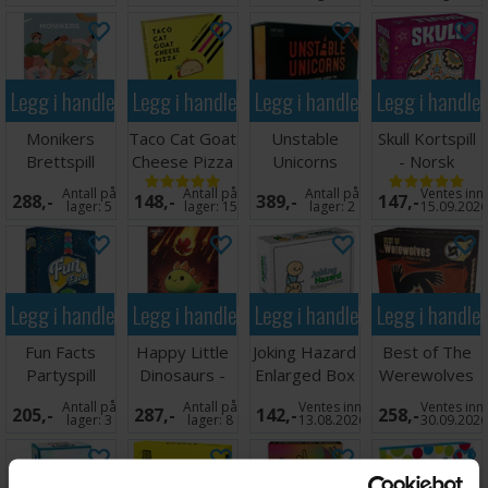
Legg i handlekurven
Legg i handlekurven
Legg i handlekurven
Legg i handle
Monikers
Taco Cat Goat
Unstable
Skull Kortspill
Brettspill
Cheese Pizza
Unicorns
- Norsk
Brettspill
NSFW
utgave
Antall på
Antall på
Antall på
Ventes inn
288,-
148,-
389,-
147,-
Brettspill
lager:
5
lager:
15
lager:
2
15.09.202
Legg i handlekurven
Legg i handlekurven
Legg i handlekurven
Legg i handle
Fun Facts
Happy Little
Joking Hazard
Best of The
Partyspill
Dinosaurs -
Enlarged Box
Werewolves
Norske regler
of Millers
Antall på
Antall på
Ventes inn
Ventes inn
205,-
287,-
142,-
258,-
Hollow
lager:
3
lager:
8
13.08.2026
30.09.202