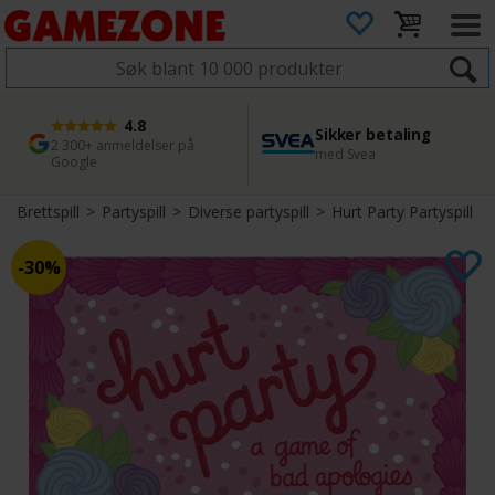
4.8
Sikker betaling
1 dags levering
45 dager returfrist
2 300+ anmeldelser på
med Svea
Bestill innen kl. 12
Enkel retur
Google
Brettspill
>
Partyspill
>
Diverse partyspill
>
Hurt Party Partyspill
30%