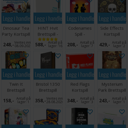
Legg i handlekurven
Legg i handlekurven
Legg i handlekurven
Legg i handle
Dinosaur Tea
HINT Hvit
Codenames
Side Effects
Party Kortspill
Brettspill -
Spill -
Kortspill
Norsk utgave
ENGELSK
Ventes inn
Antall på
Antall på
Antall på
248,-
588,-
208,-
429,-
08.09.2026
lager:
16
lager:
7
lager:
2
Legg i handlekurven
Legg i handlekurven
Legg i handlekurven
Legg i handle
Twin It
Bristol 1350
Red Flags
Mysterium
Brettspill
Brettspill
Kortspill
Park Brettspill
Antall på
Ventes inn
Antall på
Antall på
158,-
358,-
348,-
243,-
lager:
1
28.08.2026
lager:
3
lager:
1