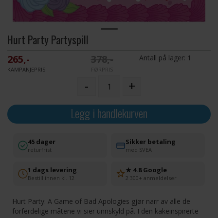
Hurt Party Partyspill
265,-
378,-
Antall på lager:
1
KAMPANJEPRIS
FØRPRIS
-
+
Legg i handlekurven
45 dager
Sikker betaling
returfrist
med SVEA
1 dags levering
★ 4.8 Google
Bestill innen kl. 12
2 300+ anmeldelser
Hurt Party: A Game of Bad Apologies gjør narr av alle de
forferdelige måtene vi sier unnskyld på. I den kakeinspirerte