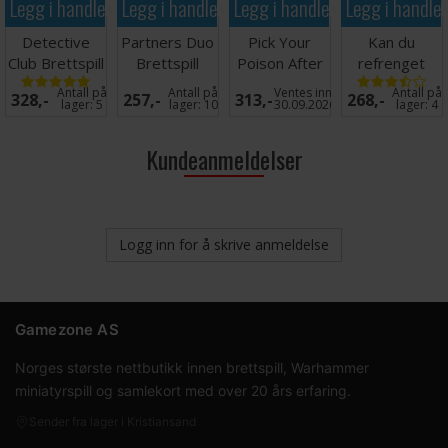
Legg i handlekurven
Legg i handlekurven
Legg i handlekurven
Legg i handle
Detective
Partners Duo
Pick Your
Kan du
Club Brettspill
Brettspill
Poison After
refrenget
Norsk
Dark Ed
Brettspill
Antall på
Antall på
Ventes inn
Antall på
328,-
257,-
313,-
268,-
Kortspill
lager:
5
lager:
10
30.09.2026
lager:
4
Kundeanmeldelser
Logg inn for å skrive anmeldelse
Gamezone AS
Norges største nettbutikk innen brettspill, Warhammer
miniatyrspill og samlekort med over 20 års erfaring.
Sender fra lager i Kristiansand