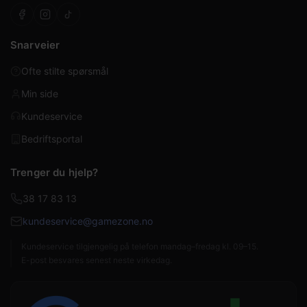
Snarveier
Ofte stilte spørsmål
Min side
Kundeservice
Bedriftsportal
Trenger du hjelp?
38 17 83 13
kundeservice@gamezone.no
Kundeservice tilgjengelig på telefon mandag–fredag kl. 09–15.
E-post besvares senest neste virkedag.