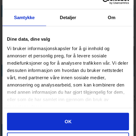
Legg i handlekurven
Legg i handlekurven
Legg i handlekurven
Legg i handle
Samtykke
Detaljer
Om
First to Worst
Politisk
Would You
Twister
Partyspill
Ukorrekt 3
Rather
Aktivitetsspill
Brettspill
Partyspill
Brettspill
Ventes inn
Antall på
Antall på
Antall på
429,-
328,-
77,-
278,-
Dine data, dine valg
24.08.2026
lager:
14
lager:
2
lager:
8
Vi bruker informasjonskapsler for å gi innhold og
annonser et personlig preg, for å levere sosiale
mediefunksjoner og for å analysere trafikken vår. Vi deler
Legg i handlekurven
Legg i handlekurven
Legg i handlekurven
Legg i handle
dessuten informasjon om hvordan du bruker nettstedet
vårt, med partnerne våre innen sosiale medier,
Det burde
Disturbed
Bezzerwizzer
Deception
annonsering og analysearbeid, som kan kombinere den
man jo vite
Friends
Norske Hits
Murder in
med annen informasjon du har gjort tilgjengelig for dem,
Kortspill
Kortspill
Hong Kong
Antall på
Ventes inn
Antall på
Ventes inn
138,-
363,-
69,-
488,-
eller som de har samlet inn gjennom din bruk av
Brettspill
lager:
2
28.08.2026
lager:
20+
30.09.202
tjenestene deres.
Googles retningslinjer for personvern
OK
Legg i handlekurven
Legg i handlekurven
Legg i handlekurven
Legg i handle