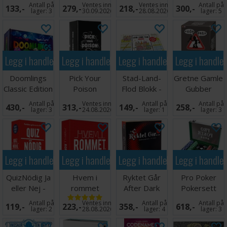
Brettspill -
Partyspill
Partyspill
Antall på
Ventes inn
Ventes inn
Antall på
133,-
279,-
218,-
300,-
Reiseutgave
lager:
3
30.09.2026
28.08.2026
lager:
5
Legg i handlekurven
Legg i handlekurven
Legg i handlekurven
Legg i handle
Doomlings
Pick Your
Stad-Land-
Gretne Gamle
Classic Edition
Poison
Flod Blokk -
Gubber
Kortspill
Partyspill
SVENSK
Partyspill
Antall på
Ventes inn
Antall på
Antall på
430,-
313,-
149,-
258,-
lager:
3
24.08.2026
lager:
1
lager:
3
Legg i handlekurven
Legg i handlekurven
Legg i handlekurven
Legg i handle
QuizNödig Ja
Hvem i
Ryktet Går
Pro Poker
eller Nej -
rommet
After Dark
Pokersett
SVENSK
Kortspill
Edition
med 200
Antall på
Ventes inn
Antall på
Antall på
119,-
223,-
358,-
618,-
Brettspill
sjetonger
lager:
2
28.08.2026
lager:
4
lager:
3