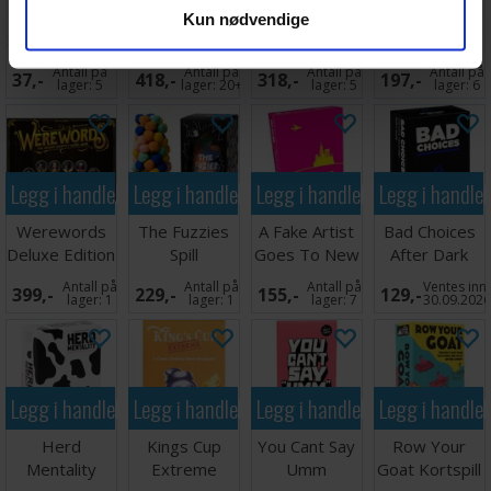
Black Stories
Partners+ 6
Throw Throw
Insider
Kun nødvendige
Sex and Crime
Spillere
Burrito
Kortspill
Kortspill
Brettspill
Brettspill -
(Norsk)
Antall på
Antall på
Antall på
Antall på
37,-
418,-
318,-
197,-
Norsk
lager:
5
lager:
20+
lager:
5
lager:
6
Legg i handlekurven
Legg i handlekurven
Legg i handlekurven
Legg i handle
Werewords
The Fuzzies
A Fake Artist
Bad Choices
Deluxe Edition
Spill
Goes To New
After Dark
Kortspill
York Kortspil
Partyspill
Antall på
Antall på
Antall på
Ventes inn
399,-
229,-
155,-
129,-
lager:
1
lager:
1
lager:
7
30.09.202
Legg i handlekurven
Legg i handlekurven
Legg i handlekurven
Legg i handle
Herd
Kings Cup
You Cant Say
Row Your
Mentality
Extreme
Umm
Goat Kortspill