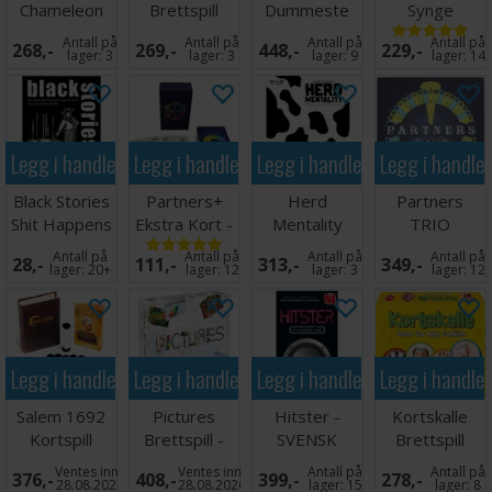
Chameleon
Brettspill
Dummeste
Synge
Brettspill
Deluxe
Kortspill
Antall på
Antall på
Antall på
Antall på
268,-
269,-
448,-
229,-
Brettspill
lager:
3
lager:
3
lager:
9
lager:
14
Legg i handlekurven
Legg i handlekurven
Legg i handlekurven
Legg i handle
Black Stories
Partners+
Herd
Partners
Shit Happens
Ekstra Kort -
Mentality
TRIO
Kortspill
Norsk
Partyspill
Brettspill
Antall på
Antall på
Antall på
Antall på
28,-
111,-
313,-
349,-
lager:
20+
lager:
12
lager:
3
lager:
12
Legg i handlekurven
Legg i handlekurven
Legg i handlekurven
Legg i handle
Salem 1692
Pictures
Hitster -
Kortskalle
Kortspill
Brettspill -
SVENSK
Brettspill
Norsk
Ventes inn
Ventes inn
Antall på
Antall på
376,-
408,-
399,-
278,-
28.08.2026
28.08.2026
lager:
15
lager:
8