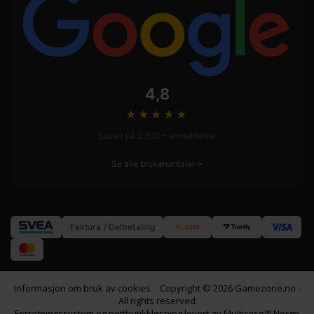
4,8
★★★★
★
Basert på 2 300+ anmeldelser
Se alle brukeromtaler
Faktura / Delbetaling
Informasjon om bruk av cookies
Copyright © 2026 Gamezone.no -
All rights reserved
Forretningssystem
og
nettbutikkløsning
levert av
Multicase™ Norge