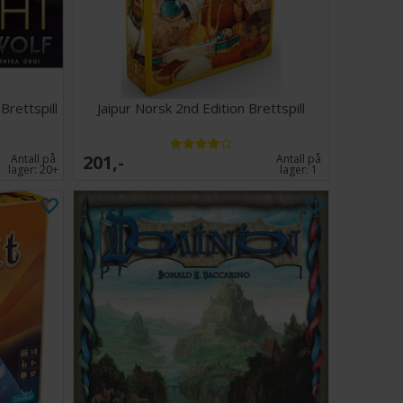
+
utter
sk
rettspill
Jaipur Norsk 2nd Edition Brettspill
201,-
Antall på
Antall på
lager:
20+
lager:
1