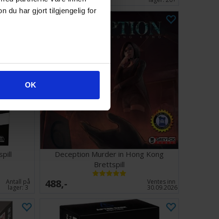
u har gjort tilgjengelig for
OK
pill
Deception Murder in Hong Kong
Brettspill
488,-
Antall på
Ventes inn
lager:
3
30.09.2026