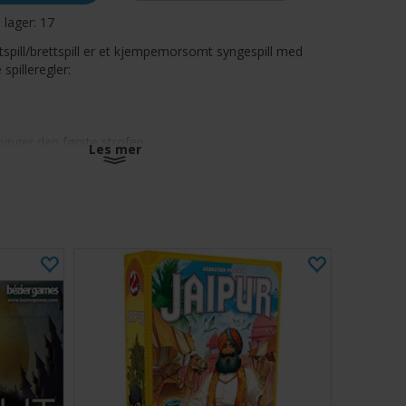
å lager:
17
pill/brettspill er et kjempemorsomt syngespill med
spilleregler:
synger den første strofen
Les mer
r forsøker å synge resten
g vinner de kortet
kan du ha det mye moro. Hver gang du tar det frem
stemning rundt bordet. Man er på lag, og trenger ikke å ha
det viktigste er at man er flink på å huske
er for å si det slik: Oogachakka er for glade mennesker
til å synge solo, for rastløse til å ta frem et brettspill og
te seg inn i kompliserte spilleregler. Alle kan delta - alle
e har det gøy!
ske utgaven av spillet, og leveres med 300 kort med
r, både norske og internasjonale slagere.