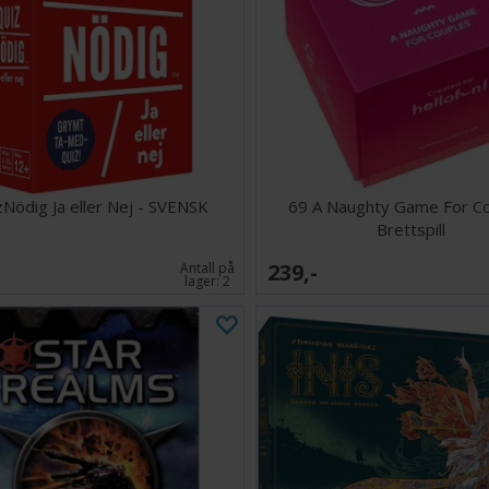
zNödig Ja eller Nej - SVENSK
69 A Naughty Game For C
Brettspill
239,-
Antall på
lager:
2