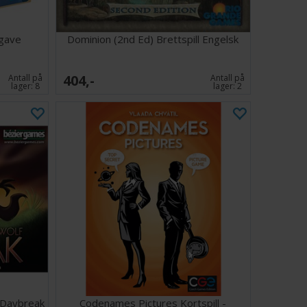
tgave
Dominion (2nd Ed) Brettspill Engelsk
404,-
Antall på
Antall på
lager:
8
lager:
2
 Daybreak
Codenames Pictures Kortspill -