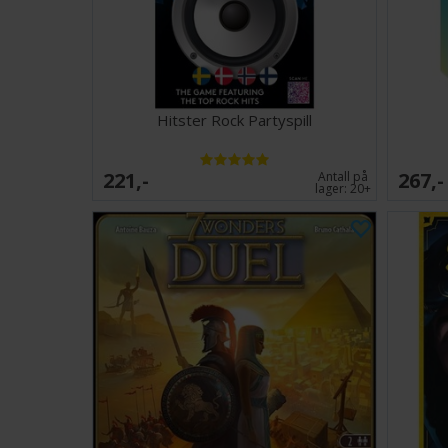
Hitster Rock Partyspill
221,-
267,-
Antall på
lager:
20+