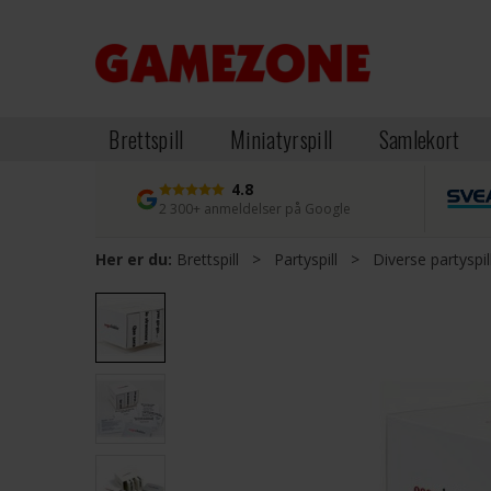
Brettspill
Miniatyrspill
Samlekort
4.8
2 300+ anmeldelser på Google
Her er du:
Brettspill
>
Partyspill
>
Diverse partyspil