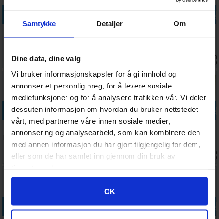
Legg i handlekurven
Legg i handlekurven
Legg i handlekurven
Legg i handle
Samtykke
Detaljer
Om
Skip-bo
Partners
Dominion Big
Thats Pretty
Kortspill
Brettspill
Box Brettspill
Clever
(Norsk)
- Engelsk
Terningspill
Antall på
Antall på
Ventes inn
Ventes inn
Dine data, dine valg
244,-
298,-
808,-
268,-
lager:
20+
lager:
20+
30.09.2026
30.09.202
Vi bruker informasjonskapsler for å gi innhold og
annonser et personlig preg, for å levere sosiale
mediefunksjoner og for å analysere trafikken vår. Vi deler
Legg i handlekurven
Legg i handlekurven
Legg i handlekurven
Legg i handle
dessuten informasjon om hvordan du bruker nettstedet
vårt, med partnerne våre innen sosiale medier,
Sushi Go
Saboteur
Here To Slay
Flamecraft
annonsering og analysearbeid, som kan kombinere den
Party Kortspill
Kortspill
Brettspill
Duals
med annen informasjon du har gjort tilgjengelig for dem,
Brettspill
Antall på
Antall på
Antall på
Ventes inn
253,-
148,-
389,-
421,-
eller som de har samlet inn gjennom din bruk av
lager:
10
lager:
2
lager:
5
30.09.202
tjenestene deres.
Googles retningslinjer for personvern
OK
Legg i handlekurven
Legg i handlekurven
Legg i handlekurven
Legg i handle