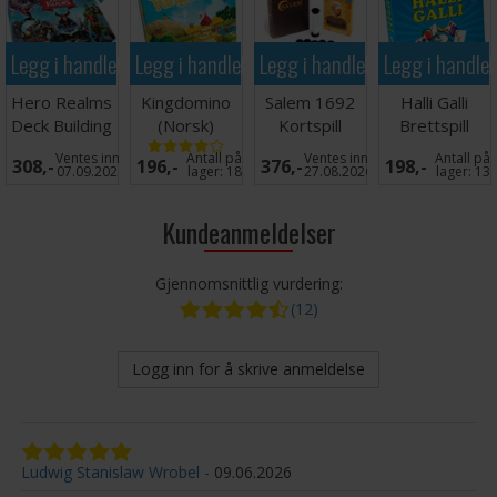
Legg i handlekurven
Legg i handlekurven
Legg i handlekurven
Legg i handle
Hero Realms
Kingdomino
Salem 1692
Halli Galli
Deck Building
(Norsk)
Kortspill
Brettspill
Game
Brettspill
Ventes inn
Antall på
Ventes inn
Antall på
308,-
196,-
376,-
198,-
Kortspill
07.09.2026
lager:
18
27.08.2026
lager:
13
Kundeanmeldelser
Gjennomsnittlig vurdering:
(12)
Logg inn for å skrive anmeldelse
Ludwig Stanislaw Wrobel
09.06.2026