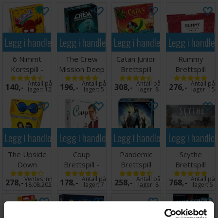
Legg i handlekurven
Legg i handlekurven
Legg i handlekurven
Legg i handle
6 Nimmt
The Crew
Catan Junior
Rummy
Kortspill -
Mission Deep
Brettspill
Brettspill
Norsk utgave
Sea Brettspill
Norsk
Antall på
Antall på
Antall på
Antall på
140,-
196,-
308,-
276,-
lager:
12
lager:
5
lager:
8
lager:
15
Legg i handlekurven
Legg i handlekurven
Legg i handlekurven
Legg i handle
The Upside
Coup
Pandemic
Scythe
Down
Brettspill -
Brettspill
Brettspill
Challenge
Norsk
Ventes inn
Antall på
Antall på
Antall på
278,-
178,-
258,-
768,-
Brettspill
18.08.2026
lager:
7
lager:
8
lager:
5