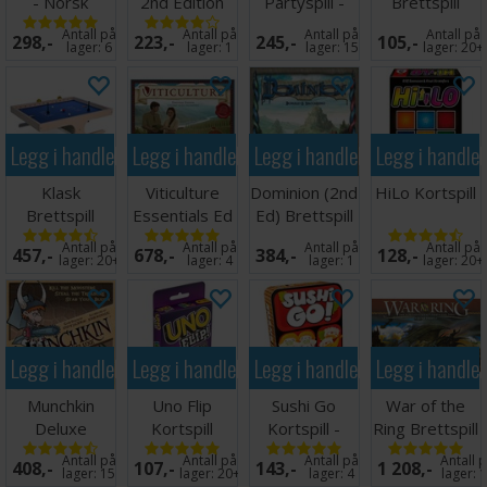
- Norsk
2nd Edition
Partyspill -
Brettspill
utgave
Brettspill
Engelsk
Antall på
Antall på
Antall på
Antall på
298,-
223,-
245,-
105,-
utgave
lager:
6
lager:
1
lager:
15
lager:
20+
Legg i handlekurven
Legg i handlekurven
Legg i handlekurven
Legg i handle
Klask
Viticulture
Dominion (2nd
HiLo Kortspill
Brettspill
Essentials Ed
Ed) Brettspill
Brettspill
Engelsk
Antall på
Antall på
Antall på
Antall på
457,-
678,-
384,-
128,-
lager:
20+
lager:
4
lager:
1
lager:
20+
Legg i handlekurven
Legg i handlekurven
Legg i handlekurven
Legg i handle
Munchkin
Uno Flip
Sushi Go
War of the
Deluxe
Kortspill
Kortspill -
Ring Brettspill
Startpakke
Norsk
Antall på
Antall på
Antall på
Antall 
408,-
107,-
143,-
1 208,-
Brettspill
lager:
15
lager:
20+
lager:
4
lager:
1