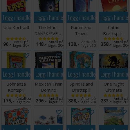
Legg i handlekurven
Legg i handlekurven
Legg i handlekurven
Legg i handle
Uno Kortspill
The Mind -
Rummikub
Catan
DANSK/SVENSK
Travel
Brettspill -
Brettspill -
Grunnspill
Antall på
Antall på
Antall på
Antall på
90,-
148,-
138,-
358,-
Reiseutgave
lager:
20+
lager:
20+
lager:
10
lager:
20+
Legg i handlekurven
Legg i handlekurven
Legg i handlekurven
Legg i handle
Bohnanza
Mexican Train
Spirit Island
One Night
Kortspill
Domino
Brettspill
Ultimate
(Norsk)
Original
Werewolf
Antall på
Antall på
Antall på
Antall på
175,-
296,-
888,-
233,-
Brettspill
Brettspill
lager:
20+
lager:
15
lager:
20+
lager:
20+