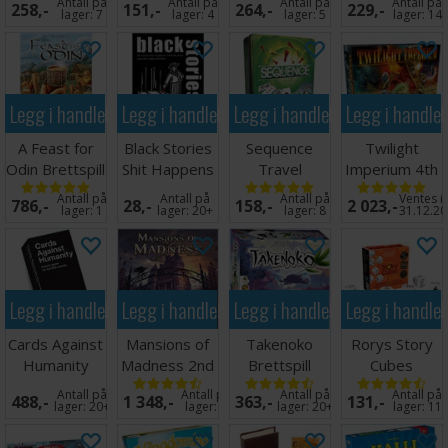
Antall på
Antall på
Antall på
Antall på
258,-
151,-
264,-
229,-
Rød 100%
lager:
7
lager:
4
lager:
5
lager:
14
plast
Legg i handlekurven
Legg i handlekurven
Legg i handlekurven
Legg i handle
A Feast for
Black Stories
Sequence
Twilight
Odin Brettspill
Shit Happens
Travel
Imperium 4th
Kortspill
Brettspill -
Edition
Antall på
Antall på
Antall på
Ventes i
786,-
28,-
158,-
2 023,-
Reiseutgave
Brettspill
lager:
1
lager:
20+
lager:
8
31.12.2
Legg i handlekurven
Legg i handlekurven
Legg i handlekurven
Legg i handle
Cards Against
Mansions of
Takenoko
Rorys Story
Humanity
Madness 2nd
Brettspill
Cubes
Kortspill
Edition
(Norsk)
Terningspill
Antall på
Antall på
Antall på
Antall på
488,-
1 348,-
363,-
131,-
lager:
20+
lager:
8
lager:
20+
lager:
11