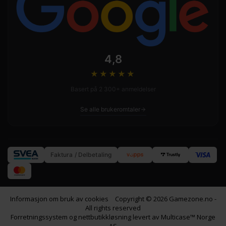
4,8
★★★★
★
Basert på 2 300+ anmeldelser
Se alle brukeromtaler
Faktura / Delbetaling
Informasjon om bruk av cookies
Copyright © 2026 Gamezone.no -
All rights reserved
Forretningssystem
og
nettbutikkløsning
levert av
Multicase™ Norge
AS