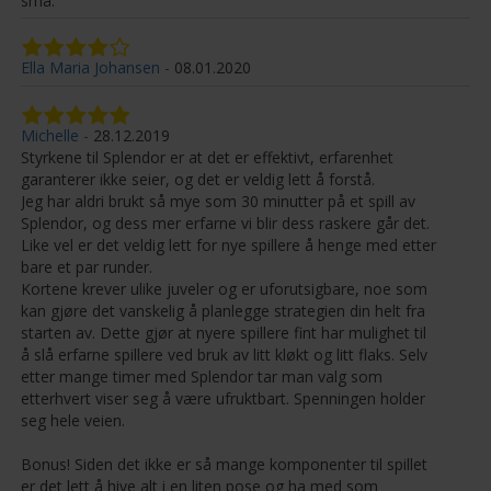
små.
Ella Maria Johansen
08.01.2020
Michelle
28.12.2019
Styrkene til Splendor er at det er effektivt, erfarenhet
garanterer ikke seier, og det er veldig lett å forstå.
Jeg har aldri brukt så mye som 30 minutter på et spill av
Splendor, og dess mer erfarne vi blir dess raskere går det.
Like vel er det veldig lett for nye spillere å henge med etter
bare et par runder.
Kortene krever ulike juveler og er uforutsigbare, noe som
kan gjøre det vanskelig å planlegge strategien din helt fra
starten av. Dette gjør at nyere spillere fint har mulighet til
å slå erfarne spillere ved bruk av litt kløkt og litt flaks. Selv
etter mange timer med Splendor tar man valg som
etterhvert viser seg å være ufruktbart. Spenningen holder
seg hele veien.
Bonus! Siden det ikke er så mange komponenter til spillet
er det lett å hive alt i en liten pose og ha med som