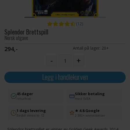
(12)
Splendor Brettspill
Norsk utgave
294,-
Antall på lager:
20+
-
+
Legg i handlekurven
45 dager
Sikker betaling
returfrist
med SVEA
1 dags levering
★ 4.8 Google
Bestill innen kl. 12
2 300+ anmeldelser
Splendor brettspillet er vinner av Golden Geek Awards 2014