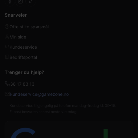
Snarveier
Ofte stilte spørsmål
Min side
Kundeservice
Bedriftsportal
Trenger du hjelp?
38 17 83 13
kundeservice@gamezone.no
Kundeservice tilgjengelig på telefon mandag–fredag kl. 09–15.
E-post besvares senest neste virkedag.