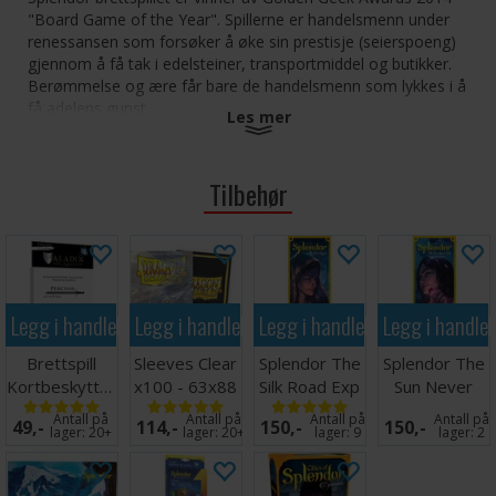
"Board Game of the Year". Spillerne er handelsmenn under
renessansen som forsøker å øke sin prestisje (seierspoeng)
gjennom å få tak i edelsteiner, transportmiddel og butikker.
Berømmelse og ære får bare de handelsmenn som lykkes i å
få adelens gunst.
Les mer
ANTALL SPILLERE:
2 - 4
ALDER:
fra 10 år
Tilbehør
OPPGITT SPILLETID:
30 minutter
Kåret til "Årets Familiespill" i Danmark på Guldbrikken 2015
Terningkast 6 Stavanger Aftenblad
Tips: Vi anbefaler kortbeskyttere for å øke levetiden
Legg i handlekurven
Legg i handlekurven
Legg i handlekurven
Legg i handle
på kortene i dette spillet. Passende kortbeskyttere
finner du
her
. Spillet har 90 kort.
Brettspill
Sleeves Clear
Splendor The
Splendor The
Kortbeskyttere
x100 - 63x88
Silk Road Exp
Sun Never
55 stk
m/box
- Norsk
Sets Exp -
Antall på
Antall på
Antall på
Antall på
49,-
114,-
150,-
150,-
63.5x89
Norsk
lager:
20+
lager:
20+
lager:
9
lager:
2