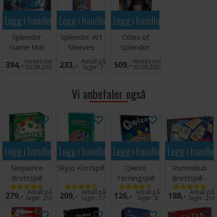
Legg i handlekurven
Legg i handlekurven
Legg i handlekurven
Splendor
Splendor Art
Cities of
Game Mat
Sleeves
Splendor
Expansion -
Ventes inn
Antall på
Ventes inn
394,-
233,-
509,-
Engelsk
30.09.2026
lager:
7
30.09.2026
Vi anbefaler også
Legg i handlekurven
Legg i handlekurven
Legg i handlekurven
Legg i handle
Sequence
Skyjo Kortspill
Qwixx
Rummikub
Brettspill
Terningspill
Brettspill -
(Norsk)
Norsk
Antall på
Antall på
Antall på
Antall på
279,-
209,-
126,-
188,-
lager:
20+
lager:
17
lager:
8
lager:
20+