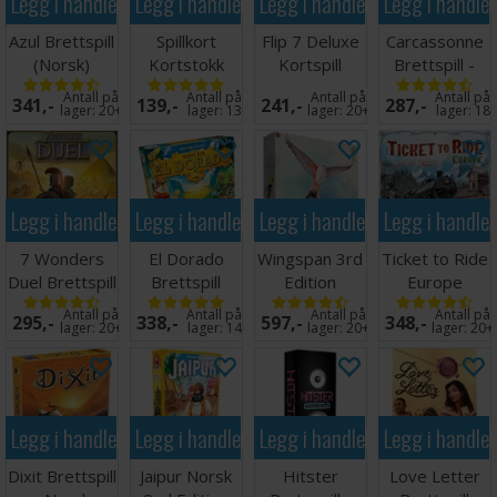
Legg i handlekurven
Legg i handlekurven
Legg i handlekurven
Legg i handle
Azul Brettspill
Spillkort
Flip 7 Deluxe
Carcassonne
(Norsk)
Kortstokk
Kortspill
Brettspill -
100% Plast
Norsk
Antall på
Antall på
Antall på
Antall på
341,-
139,-
241,-
287,-
lager:
20+
lager:
13
lager:
20+
lager:
18
Legg i handlekurven
Legg i handlekurven
Legg i handlekurven
Legg i handle
7 Wonders
El Dorado
Wingspan 3rd
Ticket to Ride
Duel Brettspill
Brettspill
Edition
Europe
- Norsk
(Norske
Brettspill -
Brettspill
Antall på
Antall på
Antall på
Antall på
295,-
338,-
597,-
348,-
regler)
Norsk
(Norsk)
lager:
20+
lager:
14
lager:
20+
lager:
20+
Legg i handlekurven
Legg i handlekurven
Legg i handlekurven
Legg i handle
Dixit Brettspill
Jaipur Norsk
Hitster
Love Letter