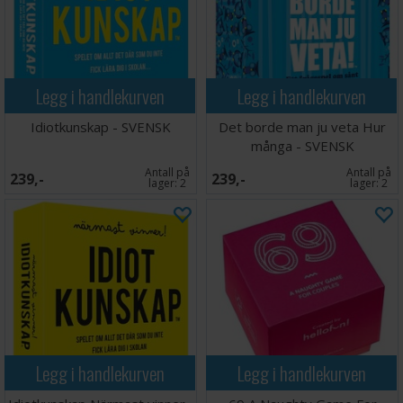
Legg i handlekurven
Legg i handlekurven
Idiotkunskap - SVENSK
Det borde man ju veta Hur
många - SVENSK
Antall på
Antall på
239,-
239,-
lager:
2
lager:
2
Legg i handlekurven
Legg i handlekurven