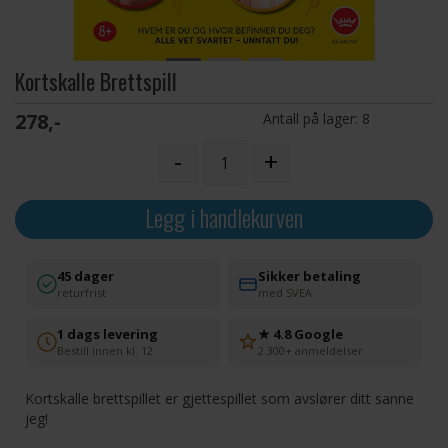
Kortskalle Brettspill
278,-
Antall på lager:
8
-
+
Legg i handlekurven
45 dager
Sikker betaling
returfrist
med SVEA
1 dags levering
★ 4.8 Google
Bestill innen kl. 12
2 300+ anmeldelser
Kortskalle brettspillet er gjettespillet som avslører ditt sanne
jeg!