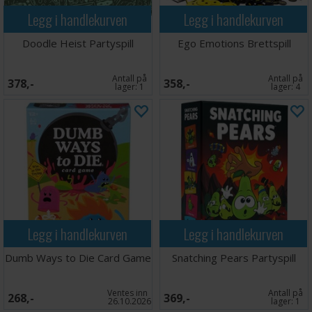
Legg i handlekurven
Legg i handlekurven
Doodle Heist Partyspill
Ego Emotions Brettspill
Antall på
Antall på
378,-
358,-
lager:
1
lager:
4
Legg i handlekurven
Legg i handlekurven
Dumb Ways to Die Card Game
Snatching Pears Partyspill
Ventes inn
Antall på
268,-
369,-
26.10.2026
lager:
1