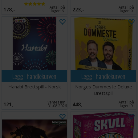
Antall på
Antall på
178,-
223,-
lager:
6
lager:
9
Legg i handlekurven
Legg i handlekurven
Hanabi Brettspill - Norsk
Norges Dummeste Deluxe
Brettspill
Ventes inn
Antall på
121,-
448,-
31.08.2026
lager:
9