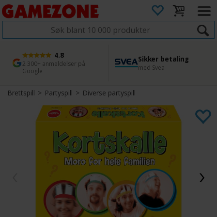
4.8
Sikker betaling
1 dags levering
45 dager returfrist
2 300+ anmeldelser på
med Svea
Bestill innen kl. 12
Enkel retur
Google
Brettspill
>
Partyspill
>
Diverse partyspill