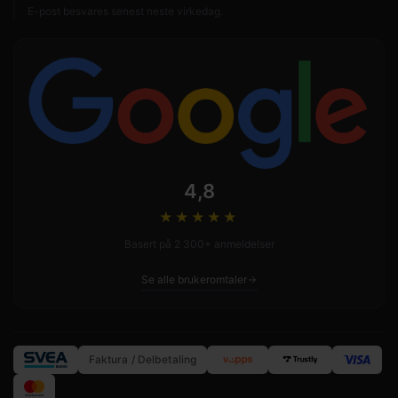
E-post besvares senest neste virkedag.
4,8
★★★★
★
Basert på 2 300+ anmeldelser
Se alle brukeromtaler
Faktura / Delbetaling