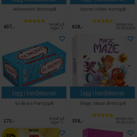
Alchemists Brettspill
Secret Hitler Kortspill
Antall på
Ventes inn
437,-
628,-
lager:
3
30.09.2026
Legg i handlekurven
Legg i handlekurven
Sa Brura Partyspill
Magic Maze Brettspill
Antall på
Ventes inn
273,-
358,-
lager:
2
30.09.2026
30%