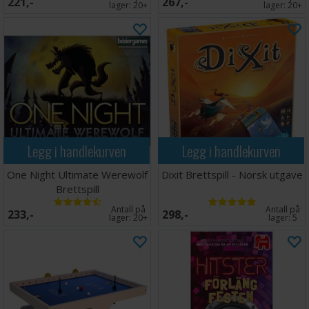
221,-
267,-
lager:
20+
lager:
20+
Legg i handlekurven
Legg i handlekurven
One Night Ultimate Werewolf
Dixit Brettspill - Norsk utgave
Brettspill
Antall på
Antall på
233,-
298,-
lager:
20+
lager:
5