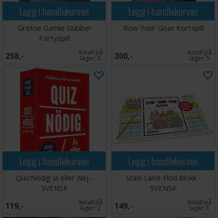
Legg i handlekurven
Legg i handlekurven
Gretne Gamle Gubber
Row Your Goat Kortspill
Partyspill
Antall på
Antall på
258,-
300,-
lager:
3
lager:
5
Legg i handlekurven
Legg i handlekurven
QuizNödig Ja eller Nej -
Stad-Land-Flod Blokk -
SVENSK
SVENSK
Antall på
Antall på
119,-
149,-
lager:
2
lager:
1