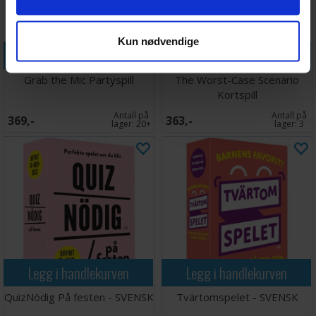
Kun nødvendige
Legg i handlekurven
Legg i handlekurven
Grab the Mic Partyspill
The Worst-Case Scenario
Kortspill
Antall på
Antall på
369,-
363,-
lager:
20+
lager:
3
Legg i handlekurven
Legg i handlekurven
QuizNödig På festen - SVENSK
Tvärtomspelet - SVENSK