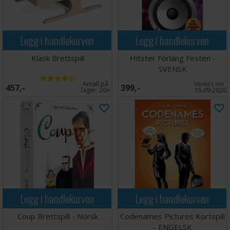
Legg i handlekurven
Legg i handlekurven
Klask Brettspill
Hitster Förläng Festen -
SVENSK
Antall på
Ventes inn
457,-
399,-
lager:
20+
15.09.2026
Legg i handlekurven
Legg i handlekurven
Coup Brettspill - Norsk
Codenames Pictures Kortspill
- ENGELSK