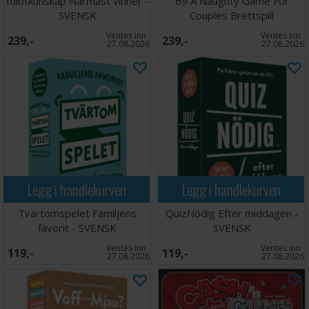
Idiotkunskap Närmast vinner -
69 A Naughty Game For
SVENSK
Couples Brettspill
Ventes inn
Ventes inn
239,-
239,-
27.08.2026
27.08.2026
Legg i handlekurven
Legg i handlekurven
Tvärtomspelet Familjens
QuizNödig Efter middagen -
favorit - SVENSK
SVENSK
Ventes inn
Ventes inn
119,-
119,-
27.08.2026
27.08.2026