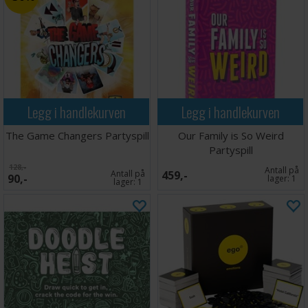
Legg i handlekurven
Legg i handlekurven
The Game Changers Partyspill
Our Family is So Weird
Partyspill
128,-
Antall på
Antall på
459,-
90,-
lager:
1
lager:
1