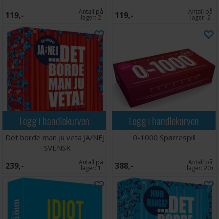
Antall på
Antall på
119,-
119,-
lager:
2
lager:
2
Legg i handlekurven
Legg i handlekurven
Det borde man ju veta JA/NEJ
0-1000 Spørrespill
- SVENSK
Antall på
Antall på
239,-
388,-
lager:
1
lager:
20+