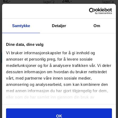
62,-
248,-
lager:
2
lager:
4
Samtykke
Detaljer
Om
Dine data, dine valg
Vi bruker informasjonskapsler for å gi innhold og
Legg i handlekurven
Legg i handlekurven
annonser et personlig preg, for å levere sosiale
mediefunksjoner og for å analysere trafikken vår. Vi deler
Det har man ju hört - SVENSK
Fish Fight Partyspill
dessuten informasjon om hvordan du bruker nettstedet
vårt, med partnerne våre innen sosiale medier,
Ventes inn
Antall på
239,-
369,-
27.08.2026
lager:
4
annonsering og analysearbeid, som kan kombinere den
med annen informasjon du har gjort tilgjengelig for dem,
eller som de har samlet inn gjennom din bruk av
tjenestene deres.
Googles retningslinjer for personvern
OK