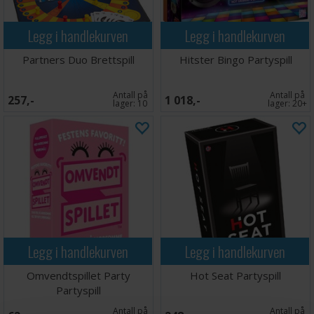
Legg i handlekurven
Legg i handlekurven
Partners Duo Brettspill
Hitster Bingo Partyspill
Antall på
Antall på
257,-
1 018,-
lager:
10
lager:
20+
Legg i handlekurven
Legg i handlekurven
Omvendtspillet Party
Hot Seat Partyspill
Partyspill
Antall på
Antall på