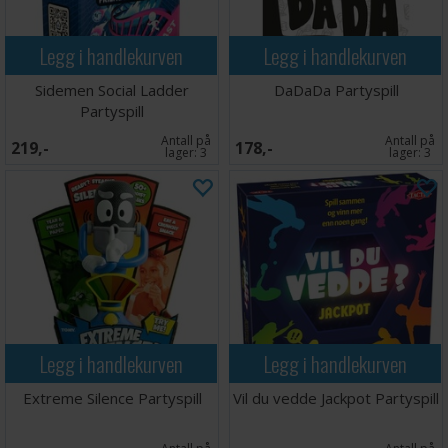
Legg i handlekurven
Legg i handlekurven
Sidemen Social Ladder
DaDaDa Partyspill
Partyspill
Antall på
Antall på
219,-
178,-
lager:
3
lager:
3
Legg i handlekurven
Legg i handlekurven
Extreme Silence Partyspill
Vil du vedde Jackpot Partyspill