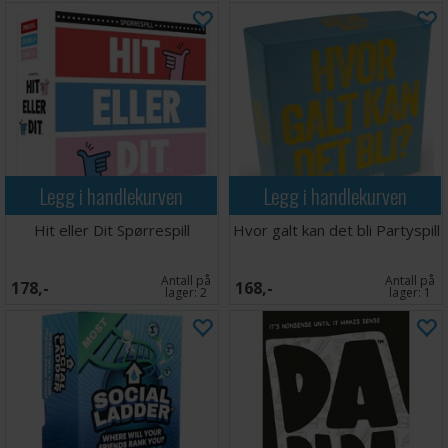
Legg i handlekurven
Legg i handlekurven
Hit eller Dit Spørrespill
Hvor galt kan det bli Partyspill
Antall på
Antall på
178,-
168,-
lager:
2
lager:
1