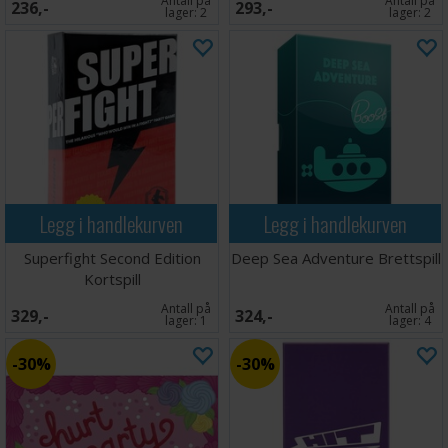
Antall på
Antall på
236,-
293,-
lager:
2
lager:
2
Legg i handlekurven
Legg i handlekurven
Superfight Second Edition
Deep Sea Adventure Brettspill
Kortspill
Antall på
Antall på
329,-
324,-
lager:
1
lager:
4
30%
30%