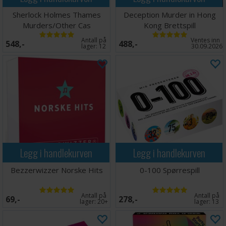
Sherlock Holmes Thames
Deception Murder in Hong
Murders/Other Cas
Kong Brettspill
Antall på
Ventes inn
548,-
488,-
lager:
12
30.09.2026
Legg i handlekurven
Legg i handlekurven
Bezzerwizzer Norske Hits
0-100 Spørrespill
Antall på
Antall på
69,-
278,-
lager:
20+
lager:
13