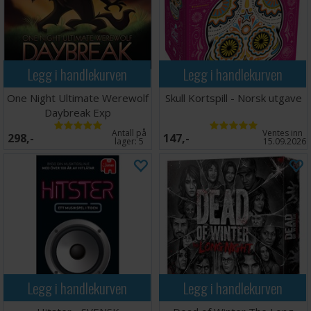
Legg i handlekurven
Legg i handlekurven
One Night Ultimate Werewolf
Skull Kortspill - Norsk utgave
Daybreak Exp
Antall på
Ventes inn
298,-
147,-
lager:
5
15.09.2026
Legg i handlekurven
Legg i handlekurven