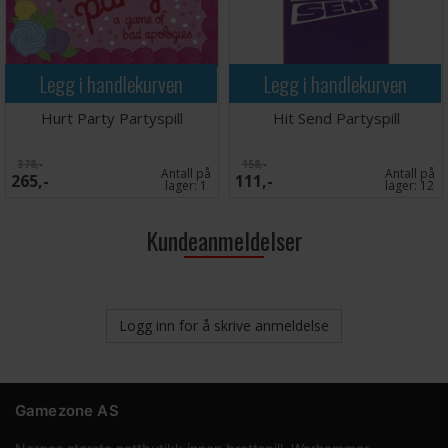
Legg i handlekurven
Legg i handlekurven
Hurt Party Partyspill
Hit Send Partyspill
378,-
158,-
Antall på
Antall på
265,-
111,-
lager:
1
lager:
12
Kundeanmeldelser
Logg inn for å skrive anmeldelse
Gamezone AS