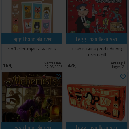
Legg i handlekurven
Legg i handlekurven
Voff eller mjau - SVENSK
Cash n Guns (2nd Edition)
Brettspill
Ventes inn
Antall på
169,-
428,-
27.08.2026
lager:
2
Legg i handlekurven
Legg i handlekurven