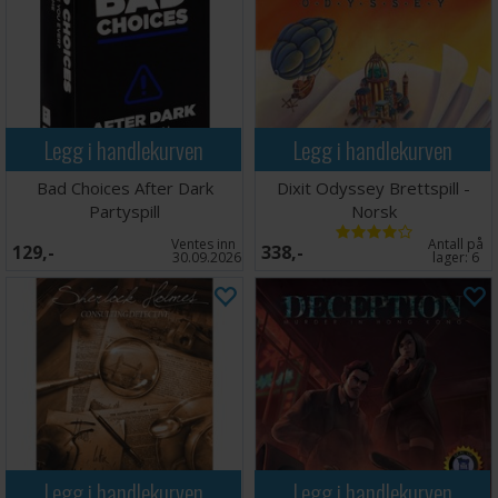
Legg i handlekurven
Legg i handlekurven
Bad Choices After Dark
Dixit Odyssey Brettspill -
Partyspill
Norsk
Ventes inn
Antall på
129,-
338,-
30.09.2026
lager:
6
Legg i handlekurven
Legg i handlekurven