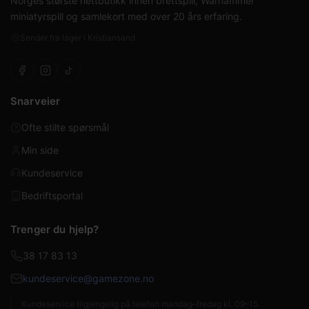
Norges største nettbutikk innen brettspill, Warhammer
miniatyrspill og samlekort med over 20 års erfaring.
Sender fra lager i Kristiansand
Snarveier
Ofte stilte spørsmål
Min side
Kundeservice
Bedriftsportal
Trenger du hjelp?
38 17 83 13
kundeservice@gamezone.no
Kundeservice tilgjengelig på telefon mandag–fredag kl. 09–15.