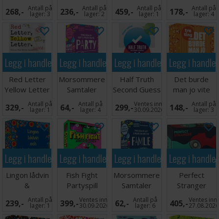
Turtle
Partyspill
Partyspill
Partyspill
Antall på
Antall på
Antall på
Antall på
268,-
236,-
459,-
178,-
Brettspill
lager:
3
lager:
2
lager:
1
lager:
4
Legg i handlekurven
Legg i handlekurven
Legg i handlekurven
Legg i handle
Red Letter
Morsommere
Half Truth
Det burde
Yellow Letter
Samtaler
Second Guess
man jo vite
Partyspill
Party
Brettspill
Tre ting
Antall på
Antall på
Ventes inn
Antall på
329,-
64,-
299,-
148,-
lager:
1
lager:
4
30.09.2026
lager:
3
Legg i handlekurven
Legg i handlekurven
Legg i handlekurven
Legg i handle
Lingon lådvin
Fish Fight
Morsommere
Perfect
&
Partyspill
Samtaler
Stranger
Långkalsonger
Familie
Partyspill
Antall på
Ventes inn
Antall på
Ventes inn
239,-
399,-
62,-
405,-
- SVENSK
lager:
1
30.09.2026
lager:
6
27.08.202