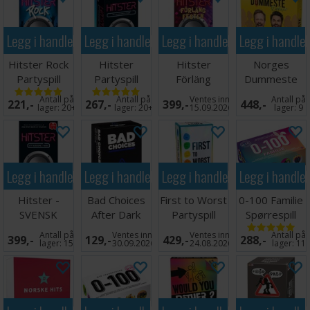
Legg i handlekurven
Legg i handlekurven
Legg i handlekurven
Legg i handle
Hitster Rock
Hitster
Hitster
Norges
Partyspill
Partyspill
Förläng
Dummeste
Festen -
Deluxe
Antall på
Antall på
Ventes inn
Antall på
221,-
267,-
399,-
448,-
SVENSK
Brettspill
lager:
20+
lager:
20+
15.09.2026
lager:
9
Legg i handlekurven
Legg i handlekurven
Legg i handlekurven
Legg i handle
Hitster -
Bad Choices
First to Worst
0-100 Familie
SVENSK
After Dark
Partyspill
Spørrespill
Partyspill
Antall på
Ventes inn
Ventes inn
Antall på
399,-
129,-
429,-
288,-
lager:
15
30.09.2026
24.08.2026
lager:
11