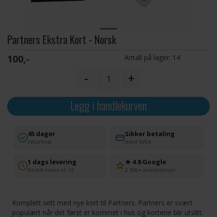
Partners Ekstra Kort - Norsk
100,-
Antall på lager:
14
-
+
Legg i handlekurven
45 dager
Sikker betaling
returfrist
med SVEA
1 dags levering
★ 4.8 Google
Bestill innen kl. 12
2 300+ anmeldelser
Komplett sett med nye kort til Partners. Partners er svært
populært når det først er kommet i hus og kortene blir utslitt.