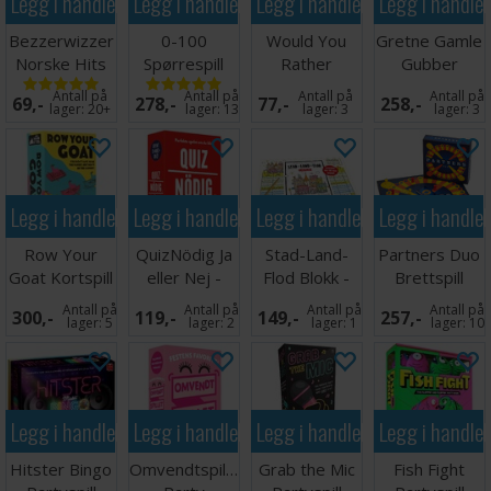
Legg i handlekurven
Legg i handlekurven
Legg i handlekurven
Legg i handle
Bezzerwizzer
0-100
Would You
Gretne Gamle
Norske Hits
Spørrespill
Rather
Gubber
Partyspill
Partyspill
Antall på
Antall på
Antall på
Antall på
69,-
278,-
77,-
258,-
lager:
20+
lager:
13
lager:
3
lager:
3
Legg i handlekurven
Legg i handlekurven
Legg i handlekurven
Legg i handle
Row Your
QuizNödig Ja
Stad-Land-
Partners Duo
Goat Kortspill
eller Nej -
Flod Blokk -
Brettspill
SVENSK
SVENSK
Antall på
Antall på
Antall på
Antall på
300,-
119,-
149,-
257,-
lager:
5
lager:
2
lager:
1
lager:
10
Legg i handlekurven
Legg i handlekurven
Legg i handlekurven
Legg i handle
Hitster Bingo
Omvendtspillet
Grab the Mic
Fish Fight