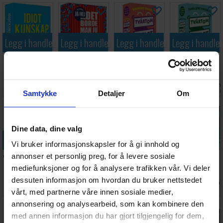
Legg i handlekurven
Legg i handlekurven
Legg i handlekurven
Legg i handle
Idiotkunskap -
Det borde
Tvärtomspelet
Tvärtomspelet
SVENSK
man ju veta
- SVENSK
Familjens
JA/NEJ -
favorit -
Antall på
Antall på
Antall på
Ventes inn
239,-
239,-
119,-
119,-
SVENSK
SVENSK
lager:
2
lager:
1
lager:
2
27.08.202
Samtykke
Detaljer
Om
30%
Dine data, dine valg
Legg i handlekurven
Legg i handlekurven
Legg i handlekurven
Legg i handle
Vi bruker informasjonskapsler for å gi innhold og
annonser et personlig preg, for å levere sosiale
Voff eller mjau
69 A Naughty
The Game
Doodle Heist
- SVENSK
Game For
Changers
Partyspill
mediefunksjoner og for å analysere trafikken vår. Vi deler
Couples
Partyspill
dessuten informasjon om hvordan du bruker nettstedet
128,-
Ventes inn
Ventes inn
Antall på
169,-
239,-
Antall på
378,-
90,-
Brettspill
27.08.2026
27.08.2026
lager:
1
lager:
1
vårt, med partnerne våre innen sosiale medier,
annonsering og analysearbeid, som kan kombinere den
30%
med annen informasjon du har gjort tilgjengelig for dem,