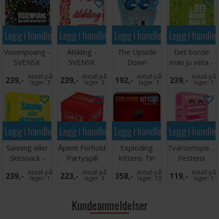
Legg i handlekurven
Legg i handlekurven
Legg i handlekurven
Legg i handle
Vuxenpoäng -
Älskling -
The Upside
Det borde
SVENSK
SVENSK
Down
man ju veta -
Challenge
SVENSK
Antall på
Antall på
Antall på
Antall på
239,-
239,-
192,-
239,-
Face Off
lager:
3
lager:
3
lager:
3
lager:
1
Legg i handlekurven
Legg i handlekurven
Legg i handlekurven
Legg i handle
Sanning eller
Åpent Forhold
Exploding
Tvärtomspelet
Skitsnack -
Partyspill
Kittens Tin
Festens
SVENSK
Kortspill
favorit -
Antall på
Antall på
Antall på
Antall på
239,-
223,-
358,-
119,-
SVENSK
lager:
1
lager:
3
lager:
10
lager:
1
Kundeanmeldelser