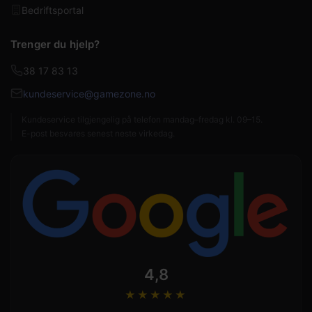
Bedriftsportal
Trenger du hjelp?
38 17 83 13
kundeservice@gamezone.no
Kundeservice tilgjengelig på telefon mandag–fredag kl. 09–15.
E-post besvares senest neste virkedag.
4,8
★★★★
★