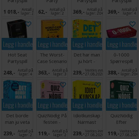
Partyspill
Party
Partyspill
Partyspill
Partyspill
Antall på
Antall på
Antall på
Antall på
1 018,-
62,-
369,-
369,-
lager:
20+
lager:
2
lager:
20+
lager:
4
Legg i handlekurven
Legg i handlekurven
Legg i handlekurven
Legg i handle
Hot Seat
The Worst-
Det har man
0-1000
Partyspill
Case Scenario
ju hört -
Spørrespill
Kortspill
SVENSK
Antall på
Antall på
Ventes inn
Antall på
248,-
363,-
239,-
388,-
lager:
4
lager:
3
27.08.2026
lager:
20+
Legg i handlekurven
Legg i handlekurven
Legg i handlekurven
Legg i handle
Det borde
QuizNödig På
Idiotkunskap
QuizNödig
man ju veta
festen -
Närmast
Efter
Hur många -
SVENSK
vinner -
middagen -
Antall på
Antall på
Ventes inn
Ventes inn
239,-
119,-
239,-
119,-
SVENSK
SVENSK
SVENSK
lager:
2
lager:
2
27.08.2026
27.08.202