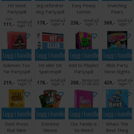
Hit Send
Jeg utfordrer
Easy Peasy
Snatching
Partyspill
deg Partyspill
Lemon
Pears
Squeaky
Partyspill
158,-
Antall på
Antall på
Antall på
Antall på
178,-
236,-
369,-
111,-
Partyspill
lager:
4
lager:
3
lager:
1
lager:
12
Legg i handlekurven
Legg i handlekurven
Legg i handlekurven
Legg i handle
Sidemen Too
Hit eller Dit
Add to Playlist
Blob Party
Far Partyspill
Spørrespill
Partyspill
Neon Nights
Partyspill
Antall på
Antall på
Ventes inn
Antall på
219,-
178,-
268,-
429,-
lager:
1
lager:
2
27.08.2026
lager:
1
Legg i handlekurven
Legg i handlekurven
Legg i handlekurven
Legg i handle
Dont Press
Extreme
Our Family is
Whats The
that Mine
Silence
So Weird
Best Thing