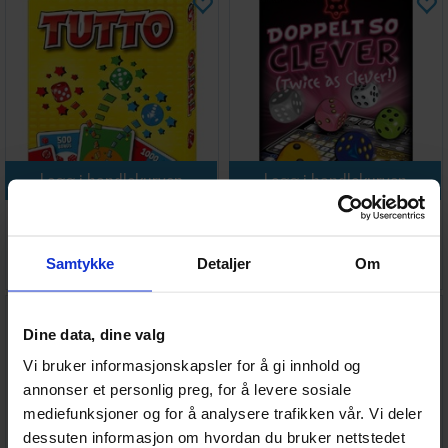
Legg i handlekurven
Legg i handlekurven
Tutto Terningspill
Doppelt So Clever - Twice as
Clever
Samtykke
Detaljer
Om
Antall på
Antall på
139,-
174,-
lager:
4
lager:
4
Dine data, dine valg
Vi bruker informasjonskapsler for å gi innhold og
annonser et personlig preg, for å levere sosiale
mediefunksjoner og for å analysere trafikken vår. Vi deler
dessuten informasjon om hvordan du bruker nettstedet