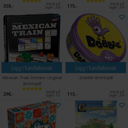
Antall på
Antall på
358,-
175,-
lager:
20+
lager:
20+
Legg i handlekurven
Legg i handlekurven
Mexican Train Domino Original
Dobble Brettspill
Brettspill
Antall på
Antall på
296,-
115,-
lager:
15
lager:
20+