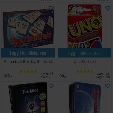
Legg i handlekurven
Legg i handlekurven
Rummikub Brettspill - Norsk
Uno Kortspill
Antall på
Antall på
188,-
90,-
lager:
20+
lager:
20+