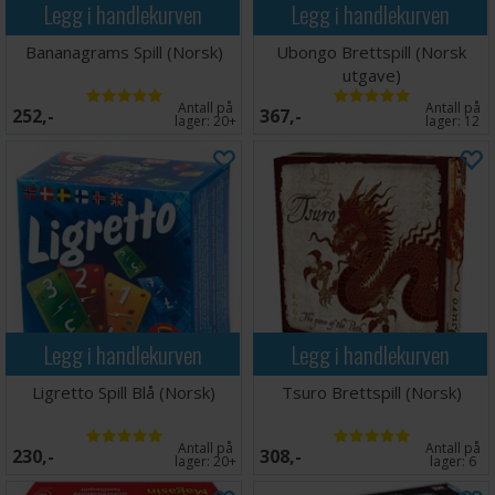
Legg i handlekurven
Legg i handlekurven
Bananagrams Spill (Norsk)
Ubongo Brettspill (Norsk
utgave)
Antall på
Antall på
252,-
367,-
lager:
20+
lager:
12
Legg i handlekurven
Legg i handlekurven
Ligretto Spill Blå (Norsk)
Tsuro Brettspill (Norsk)
Antall på
Antall på
230,-
308,-
lager:
20+
lager:
6