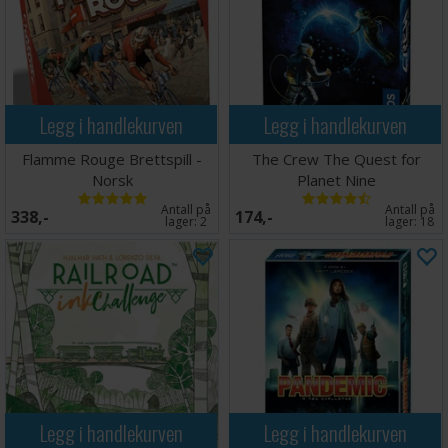
Legg i handlekurven
Legg i handlekurven
Flamme Rouge Brettspill -
The Crew The Quest for
Norsk
Planet Nine
Antall på
Antall på
338,-
174,-
lager:
2
lager:
18
Legg i handlekurven
Legg i handlekurven