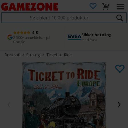
4.8
Sikker betaling
1 dags levering
45 dager returfrist
2 300+ anmeldelser på
med Svea
Bestill innen kl. 12
Enkel retur
Google
Brettspill
>
Strategi
>
Ticket to Ride