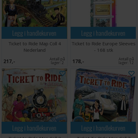
Språk: Norsk
Tips: Vi anbefaler kortbeskyttere for å øke levetiden
på kortene i dette spillet. Passende kortbeskyttere
finner du
her
. Spillet har 158 kort.
Legg i handlekurven
Legg i handlekurven
Ticket to Ride Map Coll 4
Ticket to Ride Europe Sleeves
Nederland
- 168 stk
Antall på
Antall på
217,-
178,-
lager:
2
lager:
12
Legg i handlekurven
Legg i handlekurven