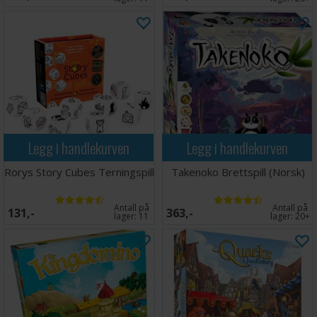
Legg i handlekurven
Legg i handlekurven
Rorys Story Cubes Terningspill
Takenoko Brettspill (Norsk)
Antall på
Antall på
131,-
363,-
lager:
11
lager:
20+