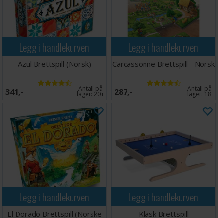
Legg i handlekurven
Legg i handlekurven
Azul Brettspill (Norsk)
Carcassonne Brettspill - Norsk
Antall på
Antall på
341,-
287,-
lager:
20+
lager:
18
Legg i handlekurven
Legg i handlekurven
El Dorado Brettspill (Norske
Klask Brettspill