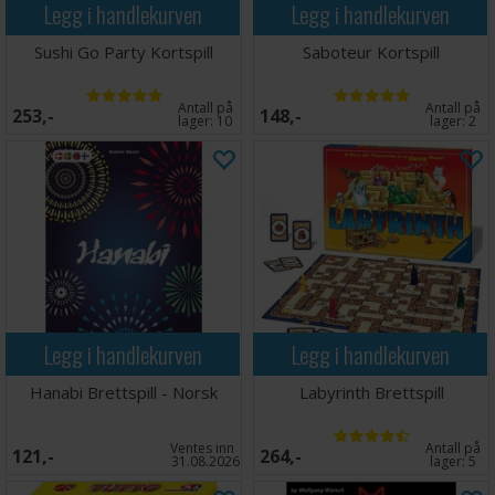
Legg i handlekurven
Legg i handlekurven
Sushi Go Party Kortspill
Saboteur Kortspill
Antall på
Antall på
253,-
148,-
lager:
10
lager:
2
Legg i handlekurven
Legg i handlekurven
Hanabi Brettspill - Norsk
Labyrinth Brettspill
Ventes inn
Antall på
121,-
264,-
31.08.2026
lager:
5