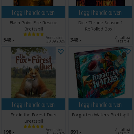
Legg i handlekurven
Legg i handlekurven
Flash Point Fire Rescue
Dice Throne Season 1
Brettspill
ReRolled Box 1
Ventes inn
Antall på
548,-
348,-
30.09.2026
lager:
4
Legg i handlekurven
Legg i handlekurven
Fox in the Forest Duet
Forgotten Waters Brettspill
Brettspill
Ventes inn
Antall på
198,-
691,-
15.08.2026
lager:
2