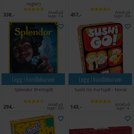
regler)
Antall på
Antall på
338,-
457,-
lager:
14
lager:
20+
Legg i handlekurven
Legg i handlekurven
Splendor Brettspill
Sushi Go Kortspill - Norsk
Antall på
Antall på
294,-
143,-
lager:
20+
lager:
4