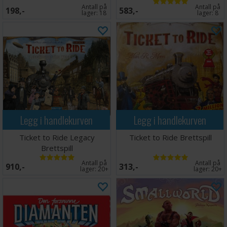
Antall på
Antall på
198,-
583,-
lager:
18
lager:
8
Legg i handlekurven
Legg i handlekurven
Ticket to Ride Legacy
Ticket to Ride Brettspill
Brettspill
Antall på
Antall på
910,-
313,-
lager:
20+
lager:
20+