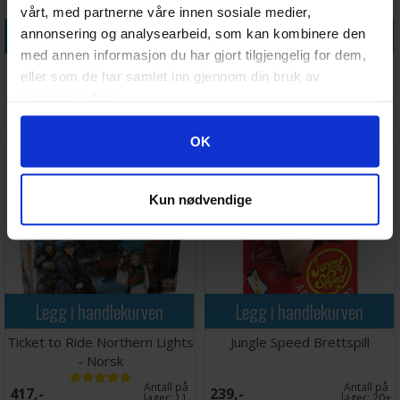
vårt, med partnerne våre innen sosiale medier,
Legg i handlekurven
Legg i handlekurven
annonsering og analysearbeid, som kan kombinere den
med annen informasjon du har gjort tilgjengelig for dem,
The Mind Kortspill
Sequence Travel Brettspill -
eller som de har samlet inn gjennom din bruk av
Reiseutgave
tjenestene deres.
Antall på
Antall på
148,-
158,-
lager:
20+
lager:
8
Googles retningslinjer for personvern
OK
Kun nødvendige
Legg i handlekurven
Legg i handlekurven
Ticket to Ride Northern Lights
Jungle Speed Brettspill
- Norsk
Antall på
Antall på
417,-
239,-
lager:
11
lager:
20+