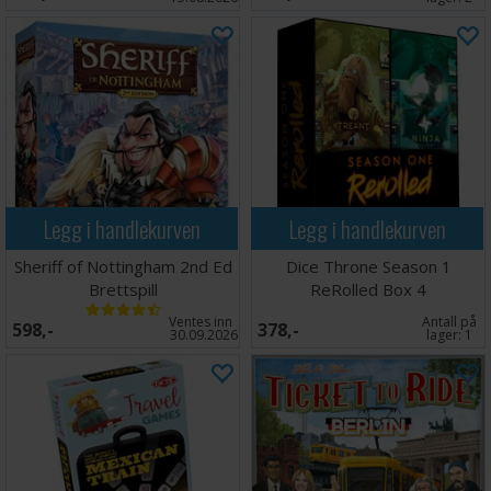
Legg i handlekurven
Legg i handlekurven
Sheriff of Nottingham 2nd Ed
Dice Throne Season 1
Brettspill
ReRolled Box 4
Ventes inn
Antall på
598,-
378,-
30.09.2026
lager:
1