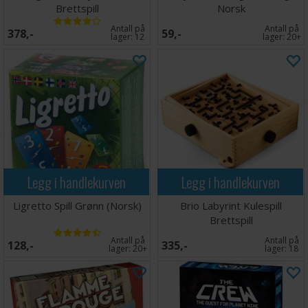
Brettspill
Norsk
Antall på
Antall på
378,-
59,-
lager:
12
lager:
20+
Legg i handlekurven
Legg i handlekurven
Ligretto Spill Grønn (Norsk)
Brio Labyrint Kulespill
Brettspill
Antall på
Antall på
128,-
335,-
lager:
20+
lager:
18