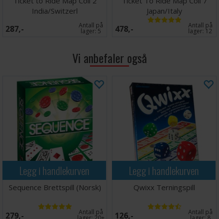
Ticket to Ride Map Coll 2
Ticket To Ride Map Coll 7
India/Switzerl
Japan/Italy
Antall på
Antall på
287,-
478,-
lager:
5
lager:
12
Vi anbefaler også
Legg i handlekurven
Legg i handlekurven
Sequence Brettspill (Norsk)
Qwixx Terningspill
Antall på
Antall på
279,-
126,-
lager:
20+
lager:
8