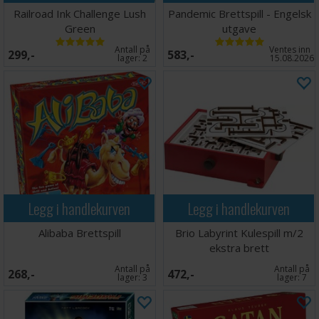
Railroad Ink Challenge Lush
Pandemic Brettspill - Engelsk
Green
utgave
Antall på
Ventes inn
299,-
583,-
lager:
2
15.08.2026
Legg i handlekurven
Legg i handlekurven
Alibaba Brettspill
Brio Labyrint Kulespill m/2
ekstra brett
Antall på
Antall på
268,-
472,-
lager:
3
lager:
7