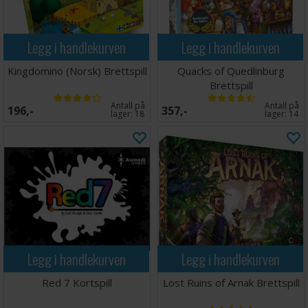
Legg i handlekurven
Legg i handlekurven
Kingdomino (Norsk) Brettspill
Quacks of Quedlinburg
Brettspill
Antall på
Antall på
196,-
357,-
lager:
18
lager:
14
Legg i handlekurven
Legg i handlekurven
Red 7 Kortspill
Lost Ruins of Arnak Brettspill