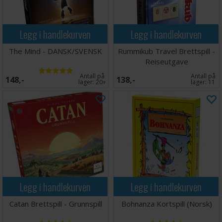
Legg i handlekurven
Legg i handlekurven
The Mind - DANSK/SVENSK
Rummikub Travel Brettspill -
Reiseutgave
Antall på
Antall på
148,-
138,-
lager:
20+
lager:
11
Legg i handlekurven
Legg i handlekurven
Catan Brettspill - Grunnspill
Bohnanza Kortspill (Norsk)