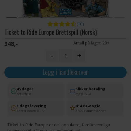
(10)
Ticket to Ride Europe Brettspill (Norsk)
348,-
Antall på lager:
20+
-
+
Legg i handlekurven
45 dager
Sikker betaling
returfrist
med SVEA
1 dags levering
★ 4.8 Google
Bestill innen kl. 12
2 300+ anmeldelser
Ticket to Ride Europe er det populære, familievennlige
togeventyret på tvers av landegrenser!