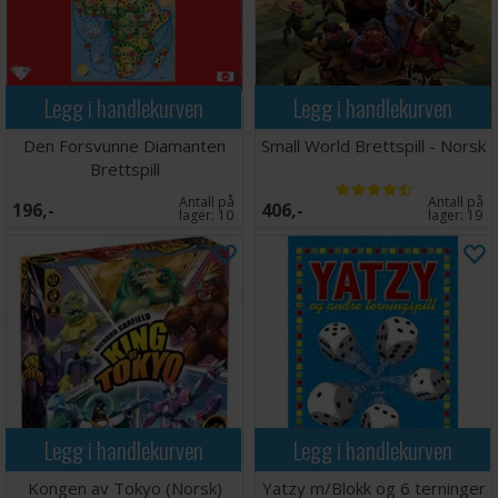
Legg i handlekurven
Legg i handlekurven
Den Forsvunne Diamanten
Small World Brettspill - Norsk
Brettspill
Antall på
Antall på
196,-
406,-
lager:
10
lager:
19
Legg i handlekurven
Legg i handlekurven
Kongen av Tokyo (Norsk)
Yatzy m/Blokk og 6 terninger