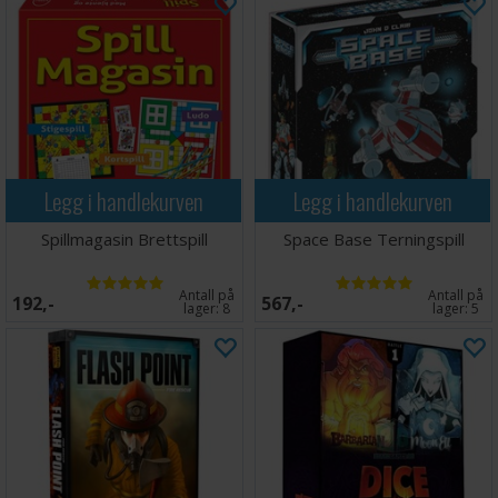
Legg i handlekurven
Legg i handlekurven
Spillmagasin Brettspill
Space Base Terningspill
Antall på
Antall på
192,-
567,-
lager:
8
lager:
5