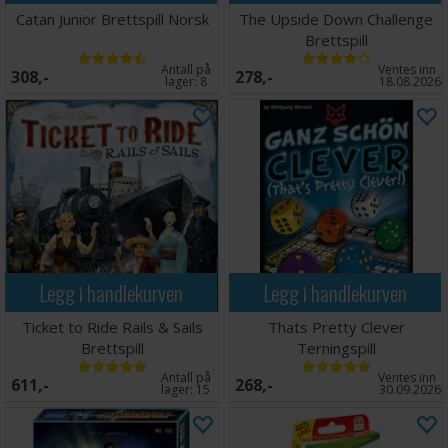
Catan Junior Brettspill Norsk
The Upside Down Challenge
Brettspill
Antall på
Ventes inn
308,-
278,-
lager:
8
18.08.2026
Legg i handlekurven
Legg i handlekurven
Ticket to Ride Rails & Sails
Thats Pretty Clever
Brettspill
Terningspill
Antall på
Ventes inn
611,-
268,-
lager:
15
30.09.2026