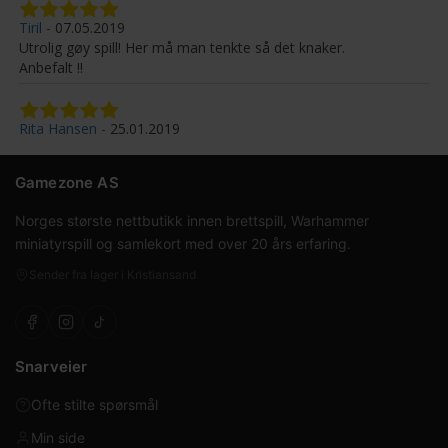
Tiril
07.05.2019
Utrolig gøy spill! Her må man tenkte så det knaker.
Rita Hansen
25.01.2019
Gamezone AS
Norges største nettbutikk innen brettspill, Warhammer
miniatyrspill og samlekort med over 20 års erfaring.
Sender fra lager i Kristiansand
Snarveier
Ofte stilte spørsmål
Min side