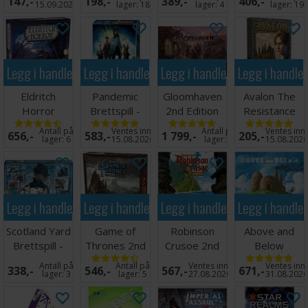
147,-
198,-
389,-
406,-
15.09.2026
lager:
18
lager:
4
lager:
19
Legg i handlekurven
Legg i handlekurven
Legg i handlekurven
Legg i handle
Eldritch
Pandemic
Gloomhaven
Avalon The
Horror
Brettspill -
2nd Edition
Resistance
Brettspill
Engelsk
Brettspill
Kortspill
Antall på
Ventes inn
Antall på
Ventes inn
656,-
583,-
1 799,-
205,-
utgave
Norsk
lager:
6
15.08.2026
lager:
6
15.08.202
Legg i handlekurven
Legg i handlekurven
Legg i handlekurven
Legg i handle
Scotland Yard
Game of
Robinson
Above and
Brettspill -
Thrones 2nd
Crusoe 2nd
Below
2024 Utgave
edition
Edition
Brettspill
Antall på
Antall på
Ventes inn
Ventes inn
338,-
546,-
567,-
671,-
Brettspill
Brettspill
lager:
3
lager:
5
27.08.2026
31.08.202