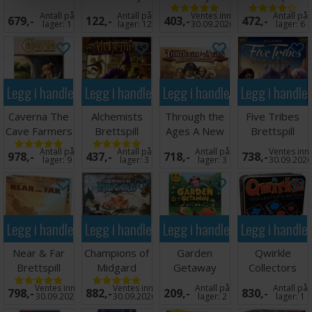
Potter
Brettspill
Antall på
Antall på
Ventes inn
Antall på
679,-
122,-
403,-
472,-
Kortspill
lager:
1
lager:
12
30.09.2026
lager:
6
Legg i handlekurven
Legg i handlekurven
Legg i handlekurven
Legg i handle
Caverna The
Alchemists
Through the
Five Tribes
Cave Farmers
Brettspill
Ages A New
Brettspill
Brettspill
Story
Antall på
Antall på
Antall på
Ventes inn
978,-
437,-
718,-
738,-
Brettspill
lager:
9
lager:
3
lager:
3
30.09.202
Legg i handlekurven
Legg i handlekurven
Legg i handlekurven
Legg i handle
Near & Far
Champions of
Garden
Qwirkle
Brettspill
Midgard
Getaway
Collectors
Brettspill
Brettspill
Edition
Ventes inn
Ventes inn
Antall på
Antall på
798,-
882,-
209,-
830,-
Brettspill
30.09.2026
30.09.2026
lager:
2
lager:
1