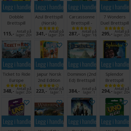
2 jokere
Legg i handlekurven
Legg i handlekurven
Legg i handlekurven
Legg i handle
Norske spilleregler
Dobble
Azul Brettspill
Carcassonne
7 Wonders
Brettspill
(Norsk)
Brettspill -
Duel Brettspill
Norsk
- Norsk
Antall på
Antall på
Antall på
Antall på
115,-
341,-
287,-
295,-
lager:
20+
lager:
20+
lager:
18
lager:
20+
Legg i handlekurven
Legg i handlekurven
Legg i handlekurven
Legg i handle
Ticket to Ride
Jaipur Norsk
Dominion (2nd
Splendor
Europe
2nd Edition
Ed) Brettspill
Brettspill
Brettspill
Brettspill
Engelsk
Antall på
Antall på
Antall på
Antall på
348,-
223,-
384,-
294,-
(Norsk)
lager:
20+
lager:
1
lager:
1
lager:
20+
Legg i handlekurven
Legg i handlekurven
Legg i handlekurven
Legg i handle