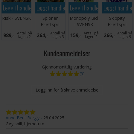
Legg i handlekurven
Legg i handlekurven
Legg i handlekurven
Legg i handle
Risk - SVENSK
Spioner
Monopoly Bid
Skippity
Brettspill
- SVENSK
Brettspill
Antall på
Antall på
Antall på
Antall på
989,-
264,-
159,-
266,-
lager:
2
lager:
3
lager:
2
lager:
9
Kundeanmeldelser
Gjennomsnittlig vurdering:
(9)
Logg inn for å skrive anmeldelse
Anne Berit Bergly
28.04.2025
Gøy spill, hjernetrim