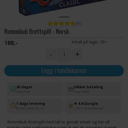
(9)
Rummikub Brettspill - Norsk
188,-
Antall på lager:
20+
-
+
Legg i handlekurven
45 dager
Sikker betaling
returfrist
med SVEA
1 dags levering
★ 4.8 Google
Bestill innen kl. 12
2 300+ anmeldelser
Rummikub Brettspill med tall er genialt enkelt og har så
mange unike spillkombinasjoner at det gir garantert mange