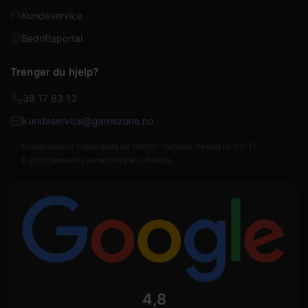
Kundeservice
Bedriftsportal
Trenger du hjelp?
38 17 83 13
kundeservice@gamezone.no
Kundeservice tilgjengelig på telefon mandag–fredag kl. 09–15.
E-post besvares senest neste virkedag.
4,8