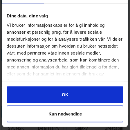
LEGO Monkey
Exploding
Triominos
Omvendtspillet
Palace
Kittens Good
Extra Large
Familie
Dine data, dine valg
Brettspill
vs Evil - Norsk
Brettspill
Partyspill
Antall på
Antall på
Antall på
Antall på
359,-
275,-
523,-
68,-
Vi bruker informasjonskapsler for å gi innhold og
lager:
5
lager:
2
lager:
3
lager:
5
annonser et personlig preg, for å levere sosiale
mediefunksjoner og for å analysere trafikken vår. Vi deler
dessuten informasjon om hvordan du bruker nettstedet
vårt, med partnerne våre innen sosiale medier,
Legg i handlekurven
Legg i handlekurven
Legg i handlekurven
Legg i handle
annonsering og analysearbeid, som kan kombinere den
Monopoly
Monopoly
Myrstacken -
Scrabble
med annen informasjon du har gjort tilgjengelig for dem,
Harry Potter
Deal Harry
SVENSK
Original 2-i-1
eller som de har samlet inn gjennom din bruk av
- SVENSK
Potter -
Brettspill
Antall på
Antall på
Ventes inn
Antall på
tjenestene deres.
899,-
229,-
369,-
268,-
SVENSK
lager:
2
lager:
5
30.09.2026
lager:
8
Googles retningslinjer for personvern
OK
Legg i handlekurven
Legg i handlekurven
Legg i handlekurven
Legg i handle
Kun nødvendige
Monopoly -
Monopoly
Race for the
Ingeniørspillet
SVENSK
Deal Harry
Galaxy
Brettspill