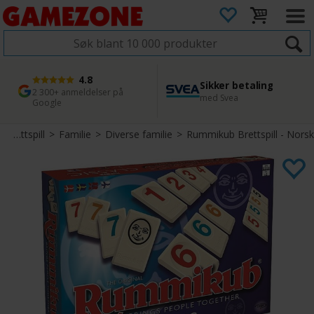
4.8
Sikker betaling
1 dags levering
45 dager returfrist
2 300+ anmeldelser på
med Svea
Bestill innen kl. 12
Enkel retur
Google
Brettspill
>
Familie
>
Diverse familie
>
Rummikub Brettspill - Norsk