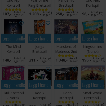
Uno Flip
War of the
Pandemic
Uno Flex
Kortspill
Ring Brettspill
Brettspill
Kortspill
Antall på
Antall på
Antall på
Antall på
107,-
1 208,-
258,-
98,-
lager:
20+
lager:
11
lager:
8
lager:
15
Legg i handlekurven
Legg i handlekurven
Legg i handlekurven
Legg i handle
The Mind
Jenga
Mansions of
Kingdomino
Kortspill
Brettspill
Madness 2nd
(Norsk)
Edition
Brettspill
Antall på
Antall på
Antall på
Antall på
148,-
211,-
1 348,-
196,-
lager:
20+
lager:
3
lager:
8
lager:
18
Legg i handlekurven
Legg i handlekurven
Legg i handlekurven
Legg i handle
Skull Kortspill
Red 7
Cluedo
Small World
- Norsk
Kortspill
Brettspill
Brettspill -
utgave
Norsk
Ventes inn
Antall på
Antall på
Antall på