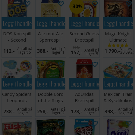
30%
Legg i handlekurven
Legg i handlekurven
Legg i handlekurven
Legg i handle
DOS Kortspill
Alle mot Alle
Second Guess
Mage Knight
- Second
Spørrespill
Brettspill
Ultimate
Edition
Edition
224,-
Antall på
Antall på
Ventes i
112,-
388,-
Antall på
1 790,-
157,-
Brettspill
lager:
5
lager:
1
30.09.2
lager:
5
Legg i handlekurven
Legg i handlekurven
Legg i handlekurven
Legg i handle
Candy Spiders
Dobble Lord
AdUndas
Mexican Train
Leopards
of the Rings
Brettspill
& Kykelikokos
Brettspill
Brettspill
Domino
Antall på
Antall på
Antall på
Antall på
238,-
258,-
178,-
398,-
lager:
1
lager:
2
lager:
1
lager:
4