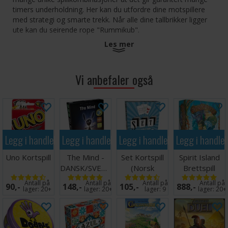
timers underholdning. Her kan du utfordre dine motspillere
med strategi og smarte trekk. Når alle dine tallbrikker ligger
ute kan du seirende rope "Rummikub".
Les mer
Anvend brikkene på ditt stativ for å legge ut, komplettere og
omarrangere de stiger og grupper som allerede finnes på
bordet. Dyktige spillere kan utnytte alle tre variantene i
Vi anbefaler også
samme trekk!
Grupper består av 3 eller 4 brikker med samme siffer, men i
ulike farger. Stige består av minst 3 brikker i samme farge og
i nummerrekkefølge. Joker erstatter valgfri brikke uansett
farge eller nummer.
Legg i handlekurven
Legg i handlekurven
Legg i handlekurven
Legg i handle
Spillet fortsetter til en av spillerne har kvittet seg med alle
Uno Kortspill
The Mind -
Set Kortspill
Spirit Island
sine brikker og roper Rummikub. Jo flere brikker motspillerne
DANSK/SVENSK
(Norsk
Brettspill
sitter igjen med, desto høyere blir etappevinnerens
utgave)
poengsum!
Antall på
Antall på
Antall på
Antall på
90,-
148,-
105,-
888,-
lager:
20+
lager:
20+
lager:
9
lager:
20+
Innhold:
4 brikkestativ
104 nummerbrikker 1-13 fire farger