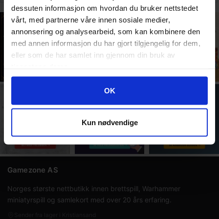
Play
dessuten informasjon om hvordan du bruker nettstedet
Display
vårt, med partnerne våre innen sosiale medier,
annonsering og analysearbeid, som kan kombinere den
med annen informasjon du har gjort tilgjengelig for dem,
eller som de har samlet inn gjennom din bruk av
tjenestene deres.
Googles retningslinjer for personvern
OK
Kun nødvendige
Gamezone AS
Norges største nettbutikk innen brettspill, Warhammer
miniatyrspill og samlekort med over 20 års erfaring.
Sender fra lager i Kristiansand