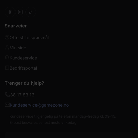
Snarveier
Ofte stilte spørsmål
Min side
Kundeservice
Bedriftsportal
Trenger du hjelp?
38 17 83 13
kundeservice@gamezone.no
Kundeservice tilgjengelig på telefon mandag–fredag kl. 09–15.
E-post besvares senest neste virkedag.