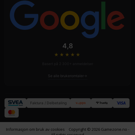
4,8
★★★★
★
Basert på 2 300+ anmeldelser
Se alle brukeromtaler
Faktura / Delbetaling
Informasjon om bruk av cookies
Copyright © 2026 Gamezone.no -
All rights reserved