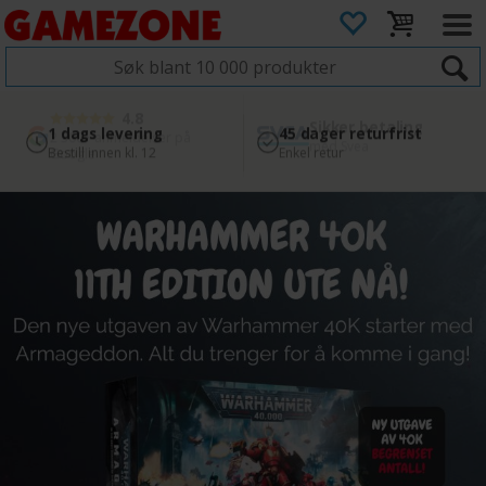
4.8
Sikker betaling
1 dags levering
45 dager returfrist
2 300+ anmeldelser på
med Svea
Bestill innen kl. 12
Enkel retur
Google