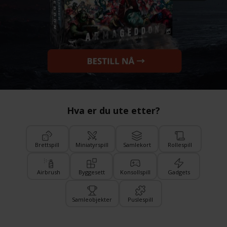
Hva er du ute etter?
Brettspill
Miniatyrspill
Samlekort
Rollespill
Airbrush
Byggesett
Konsollspill
Gadgets
Samleobjekter
Puslespill