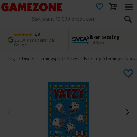
4.8
Sikker betaling
1 dags levering
45 dager returfrist
2 300+ anmeldelser på
med Svea
Bestill innen kl. 12
Enkel retur
Google
>
Strategi
>
Diverse Terningspill
>
Yatzy m/Blokk og 6 terninger Norsk