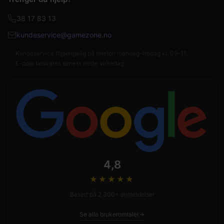
38 17 83 13
kundeservice@gamezone.no
Kundeservice tilgjengelig på telefon mandag–fredag kl. 09–15.
E-post besvares senest neste virkedag.
4,8
★★★★
★
Basert på 2 300+ anmeldelser
Se alle brukeromtaler