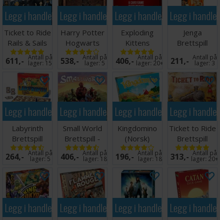
Legg i handlekurven
Legg i handlekurven
Legg i handlekurven
Legg i handle
Ticket to Ride
Harry Potter
Exploding
Jenga
Rails & Sails
Hogwarts
Kittens
Brettspill
Brettspill
Battle
Kortspill
Antall på
Antall på
Antall på
Antall på
611,-
538,-
406,-
211,-
Brettspill
Engelsk
lager:
15
lager:
5
lager:
20+
lager:
3
Legg i handlekurven
Legg i handlekurven
Legg i handlekurven
Legg i handle
Labyrinth
Small World
Kingdomino
Ticket to Ride
Brettspill
Brettspill -
(Norsk)
Brettspill
Norsk
Brettspill
Antall på
Antall på
Antall på
Antall på
264,-
406,-
196,-
313,-
lager:
5
lager:
18
lager:
18
lager:
20+
Legg i handlekurven
Legg i handlekurven
Legg i handlekurven
Legg i handle