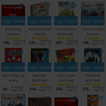
Legg i handlekurven
Legg i handlekurven
Legg i handlekurven
Legg i handle
Exploding
Azul Brettspill
Carcassonne
Ticket to Ride
Kittens
(Norsk)
Brettspill -
Europe
Kortspill -
Norsk
Brettspill
Antall på
Antall på
Antall på
Antall på
198,-
341,-
287,-
348,-
Norsk
(Norsk)
lager:
12
lager:
20+
lager:
18
lager:
20+
Legg i handlekurven
Legg i handlekurven
Legg i handlekurven
Legg i handle
Maxi Yatzy og
Splendor
Catan Junior
Pandemic
andre
Brettspill
Brettspill
Brettspill
terningspill
Norsk
Antall på
Antall på
Antall på
Antall på
49,-
294,-
308,-
258,-
Norsk
lager:
20+
lager:
20+
lager:
8
lager:
8