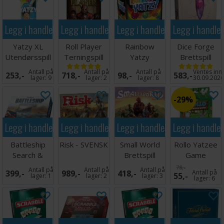
Legg i handlekurven
Legg i handlekurven
Legg i handlekurven
Legg i handle
Yatzy XL
Roll Player
Rainbow
Dice Forge
Utendørsspill
Terningspill
Yatzy
Brettspill
Terningspill
Antall på
Antall på
Antall på
Ventes inn
253,-
718,-
98,-
583,-
lager:
9
lager:
2
lager:
8
30.09.202
29%
Legg i handlekurven
Legg i handlekurven
Legg i handlekurven
Legg i handle
Battleship
Risk - SVENSK
Small World
Rollo Yatzee
Search &
Brettspill
Game
Destroy
(Engelsk)
Terningspill
78,-
Antall på
Antall på
Antall på
399,-
989,-
418,-
Antall på
55,-
Brettspill
lager:
1
lager:
2
lager:
3
lager:
6