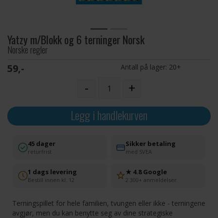
Yatzy m/Blokk og 6 terninger Norsk
Norske regler
59,-
Antall på lager:
20+
-
+
Legg i handlekurven
45 dager
Sikker betaling
returfrist
med SVEA
1 dags levering
★ 4.8 Google
Bestill innen kl. 12
2 300+ anmeldelser
Terningspillet for hele familien, tvungen eller ikke - terningene
avgjør, men du kan benytte seg av dine strategiske