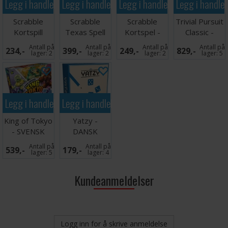
Legg i handlekurven
Legg i handlekurven
Legg i handlekurven
Legg i handle
Scrabble
Scrabble
Scrabble
Trivial Pursuit
Kortspill
Texas Spell
Kortspel -
Classic -
Em Brettspill
SVENSK
SVENSK
Antall på
Antall på
Antall på
Antall på
234,-
399,-
249,-
829,-
lager:
2
lager:
2
lager:
2
lager:
5
Legg i handlekurven
Legg i handlekurven
King of Tokyo
Yatzy -
- SVENSK
DANSK
Antall på
Antall på
539,-
179,-
lager:
5
lager:
4
Kundeanmeldelser
Logg inn for å skrive anmeldelse