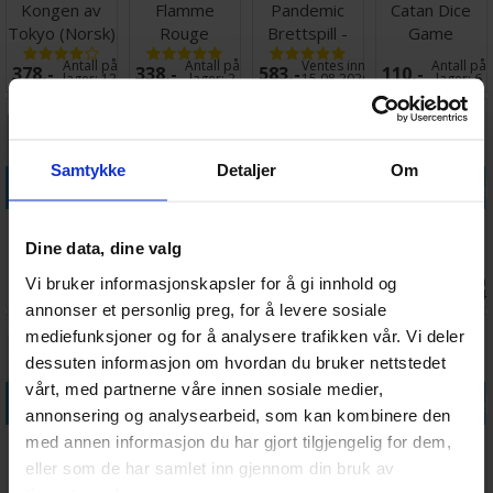
Kongen av
Flamme
Pandemic
Catan Dice
Tokyo (Norsk)
Rouge
Brettspill -
Game
Brettspill
Brettspill -
Engelsk
Brettspill
Antall på
Antall på
Ventes inn
Antall på
378,-
338,-
583,-
110,-
Norsk
utgave
lager:
12
lager:
2
15.08.2026
lager:
6
Samtykke
Detaljer
Om
Legg i handlekurven
Legg i handlekurven
Legg i handlekurven
Legg i handle
Exploding
Spillmagasin
Star Wars
Looping Louie
Kittens NSFW
Brettspill
Imperial
Spill
Dine data, dine valg
Edition -
Assault
Antall på
Antall på
Antall på
Antall på
Vi bruker informasjonskapsler for å gi innhold og
235,-
192,-
1 499,-
286,-
Engelsk
Brettspill
lager:
5
lager:
8
lager:
1
lager:
14
annonser et personlig preg, for å levere sosiale
mediefunksjoner og for å analysere trafikken vår. Vi deler
dessuten informasjon om hvordan du bruker nettstedet
vårt, med partnerne våre innen sosiale medier,
Legg i handlekurven
Legg i handlekurven
Legg i handlekurven
Legg i handle
annonsering og analysearbeid, som kan kombinere den
Poetry for
Triominos
Carcassonne
Phase 10 Flip
med annen informasjon du har gjort tilgjengelig for dem,
Neanderthals
Extra Large
Junior
Kortspill
eller som de har samlet inn gjennom din bruk av
Brettspill
Brettspill
Brettspill -