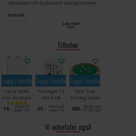
egenskaper når du plasserer poengsummene.
Innhold:
Yatzyblokk
Les mer
6 terninger
Norske yatzyregler og regler til mange andre terningspill
Tilbehør
Legg i handlekurven
Legg i handlekurven
Legg i handlekurven
Yatzy Blokk
Terninger 12
Dice Tray
uten terninger
mm 6 stk
Terning Kaste
Norsk
Brett 40cm
Antall på
Antall på
Ventes inn
19,-
35,-
488,-
lager:
20+
lager:
14
17.08.2026
Vi anbefaler også