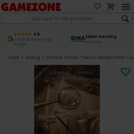
4.8
Sikker betaling
1 dags levering
45 dager returfrist
2 300+ anmeldelser på
med Svea
Bestill innen kl. 12
Enkel retur
Google
Brettspill
>
Strategi
>
Sherlock Holmes Thames Murders/Other Cas