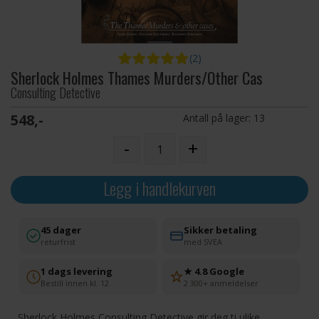
(2)
Sherlock Holmes Thames Murders/Other Cas
Consulting Detective
548,-
Antall på lager:
13
-
+
Legg i handlekurven
45 dager
Sikker betaling
returfrist
med SVEA
1 dags levering
★ 4.8 Google
Bestill innen kl. 12
2 300+ anmeldelser
Sherlock Holmes Consulting Detective gir deg ti ulike