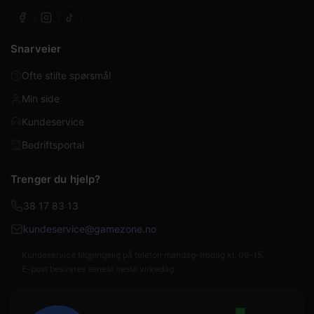
Snarveier
Ofte stilte spørsmål
Min side
Kundeservice
Bedriftsportal
Trenger du hjelp?
38 17 83 13
kundeservice@gamezone.no
Kundeservice tilgjengelig på telefon mandag–fredag kl. 09–15.
E-post besvares senest neste virkedag.