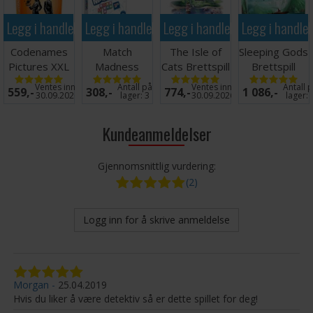
Legg i handlekurven
Legg i handlekurven
Legg i handlekurven
Legg i handle
Codenames
Match
The Isle of
Sleeping Gods
Pictures XXL
Madness
Cats Brettspill
Brettspill
Kortspill
Brettspill
Ventes inn
Antall på
Ventes inn
Antall 
559,-
308,-
774,-
1 086,-
30.09.2026
lager:
3
30.09.2026
lager:
Kundeanmeldelser
Gjennomsnittlig vurdering:
(2)
Logg inn for å skrive anmeldelse
Morgan
25.04.2019
Hvis du liker å være detektiv så er dette spillet for deg!