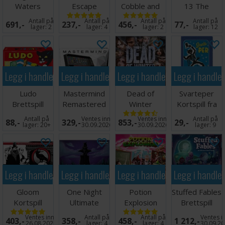
Waters
Escape
Cobble and
13 The
Brettspill
Adventures -
Fog Brettspill
Ascent
Antall på
Antall på
Antall på
Antall på
691,-
237,-
456,-
77,-
Norsk
Kortspill
lager:
2
lager:
4
lager:
2
lager:
12
Legg i handlekurven
Legg i handlekurven
Legg i handlekurven
Legg i handle
Ludo
Mastermind
Dead of
Svarteper
Brettspill
Remastered
Winter
Kortspill fra
Klassisk
Brettspill
Brettspill
Damm
Antall på
Ventes inn
Ventes inn
Antall på
88,-
329,-
853,-
29,-
Norsk Design
lager:
20+
30.09.2026
30.09.2026
lager:
9
Legg i handlekurven
Legg i handlekurven
Legg i handlekurven
Legg i handle
Gloom
One Night
Potion
Stuffed Fables
Kortspill
Ultimate
Explosion
Brettspill
Vampire
Brettspill
Ventes inn
Antall på
Antall på
Ventes i
403,-
358,-
458,-
1 212,-
Kortspill
26.08.2026
lager:
4
lager:
4
30.09.2