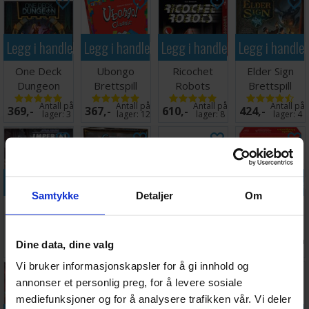
Legg i handlekurven
Legg i handlekurven
Legg i handlekurven
Legg i handle
One Deck
Ubongo
Ricochet
Elder Sign
Dungeon
Brettspill
Robots
Brettspill
Kortspill
(Norsk
Brettspill
Antall på
Antall på
Antall på
Antall på
369,-
367,-
610,-
424,-
utgave)
lager:
3
lager:
12
lager:
8
lager:
4
Legg i handlekurven
Legg i handlekurven
Legg i handlekurven
Legg i handle
Samtykke
Detaljer
Om
Star Wars
Game of
Katamino
Spillmagasin
Imperial
Thrones 2nd
Brettspill
Brettspill
Assault
edition
Antall på
Antall på
Ventes inn
Antall på
Dine data, dine valg
1 499,-
546,-
334,-
192,-
Brettspill
Brettspill
lager:
1
lager:
5
26.08.2026
lager:
8
Vi bruker informasjonskapsler for å gi innhold og
annonser et personlig preg, for å levere sosiale
mediefunksjoner og for å analysere trafikken vår. Vi deler