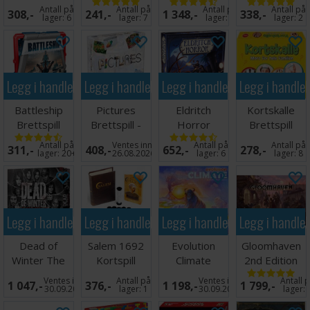
Edition
Brettspill -
Antall på
Antall på
Antall på
Antall på
308,-
241,-
1 348,-
338,-
Norsk
lager:
6
lager:
7
lager:
8
lager:
2
Legg i handlekurven
Legg i handlekurven
Legg i handlekurven
Legg i handle
Battleship
Pictures
Eldritch
Kortskalle
Brettspill
Brettspill -
Horror
Brettspill
Norsk
Brettspill
Antall på
Ventes inn
Antall på
Antall på
311,-
408,-
652,-
278,-
lager:
20+
26.08.2026
lager:
6
lager:
8
Legg i handlekurven
Legg i handlekurven
Legg i handlekurven
Legg i handle
Dead of
Salem 1692
Evolution
Gloomhaven
Winter The
Kortspill
Climate
2nd Edition
Long Night
Brettspill
Brettspill
Ventes inn
Antall på
Ventes inn
Antall 
1 047,-
376,-
1 198,-
1 799,-
Brettspill
30.09.2026
lager:
1
30.09.2026
lager: