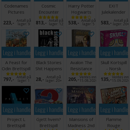
Codenames
Cosmic
Harry Potter
EXIT
Pictures
Encounter
Hogwarts
Julekalender
Kortspill -
42nd
Battle
Magic of
Antall på
Antall på
Antall på
Antall på
223,-
813,-
538,-
583,-
ENGELSK
Anniversery
Brettspill
Christmas
lager:
9
lager:
12
lager:
5
lager:
20+
Ed.
Legg i handlekurven
Legg i handlekurven
Legg i handlekurven
Legg i handle
A Feast for
Black Stories
Avalon The
Skull Kortspill
Odin Brettspill
Shit Happens
Resistance
- Norsk
Kortspill
Kortspill
utgave
Antall på
Antall på
Ventes inn
Ventes inn
797,-
28,-
205,-
135,-
Norsk
lager:
1
lager:
20+
15.08.2026
15.09.202
Legg i handlekurven
Legg i handlekurven
Legg i handlekurven
Legg i handle
Project L
Gjett hvem?
Mansions of
Flamme
Brettspill
Brettspill
Madness 2nd
Rouge