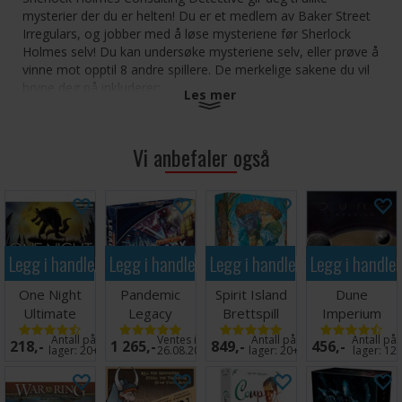
mysterier der du er helten! Du er et medlem av Baker Street
Irregulars, og jobber med å løse mysteriene før Sherlock
Holmes selv! Du kan undersøke mysteriene selv, eller prøve å
vinne mot opptil 8 andre spillere. De merkelige sakene du vil
bryne deg på inkluderer:
Les mer
Mumiens Forbannelse
Mordene i Thames
Vi anbefaler også
Mysteriene i London
Det stjålne Maleriet.
Kun utstyrt med et eksemplar av The Times, et kart over
London, en destinasjon og - enda viktigere - din egen logikk,
Legg i handlekurven
Legg i handlekurven
Legg i handlekurven
Legg i handle
vil du vandre rundt i Londons gater for å prøve å løse de
mest avskyelige forbrytelser. Vil du besøke åstedet? Møte
One Night
Pandemic
Spirit Island
Dune
Inspector Lestrade? Beslutningene er i dine hender, og hver
ledetråd du følger vil bringe deg et skritt nærmere sannheten.
Ultimate
Legacy
Brettspill
Imperium
Finn løsningen mellom alle intrigene, svar på en rekke
Werewolf
Season 1 Blue
Brettspill
Antall på
Ventes inn
Antall på
Antall på
218,-
1 265,-
849,-
456,-
spørsmål og sammenlikne din poengsum med Sherlock
Brettspill
Brettspill
lager:
20+
26.08.2026
lager:
20+
lager:
12
Holmes. Kan du slå mesteren?
Antall spillere: 1-8