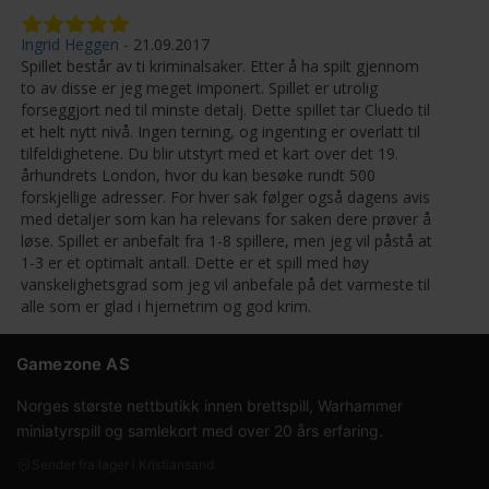
Ingrid Heggen
21.09.2017
Spillet består av ti kriminalsaker. Etter å ha spilt gjennom
to av disse er jeg meget imponert. Spillet er utrolig
forseggjort ned til minste detalj. Dette spillet tar Cluedo til
et helt nytt nivå. Ingen terning, og ingenting er overlatt til
tilfeldighetene. Du blir utstyrt med et kart over det 19.
århundrets London, hvor du kan besøke rundt 500
forskjellige adresser. For hver sak følger også dagens avis
med detaljer som kan ha relevans for saken dere prøver å
løse. Spillet er anbefalt fra 1-8 spillere, men jeg vil påstå at
1-3 er et optimalt antall. Dette er et spill med høy
vanskelighetsgrad som jeg vil anbefale på det varmeste til
alle som er glad i hjernetrim og god krim.
Gamezone AS
Norges største nettbutikk innen brettspill, Warhammer
miniatyrspill og samlekort med over 20 års erfaring.
Sender fra lager i Kristiansand