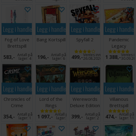
Legg i handlekurven
Legg i handlekurven
Legg i handlekurven
Legg i handle
Fog of Love
Bang Kortspill
Spyfall 2
Pandemic
Brettspill
Legacy
Season 2
Antall på
Antall på
Ventes inn
Ventes i
583,-
196,-
499,-
1 388,-
Yellow
lager:
4
lager:
6
26.08.2026
30.09.2
Legg i handlekurven
Legg i handlekurven
Legg i handlekurven
Legg i handle
Chronicles of
Lord of the
Werewords
Villainous
Crime
Rings
Deluxe Edition
Brettspill
Brettspill
Journeys
Kortspill
Antall på
Antall på
Antall på
Antall på
354,-
1 097,-
399,-
474,-
Brettspill
lager:
1
lager:
7
lager:
2
lager:
11