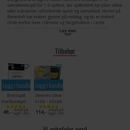
samarbeidsspill for 1-5 spillere, der spillbrettet byr påen rekke
ulike scenarioer, utfordrende quest og samarbeid. Herren på
Ravenloft har invitert gjester på middag, og du er invitert!
Onde krefter lurer i tårnene og fangehullene i Castle
Ravenloft, og kun helter med et eksepsjonelt mot kan
Les mer
overleve farene som truer.
Antall spillere: 1-5
Tilbehør
Alder: 12+
Spilletid: 60 minutter
Spillet er på engelsk
Tips: Vi anbefaler kortbeskyttere for å øke levetiden
på kortene i dette spillet. Passende kortbeskyttere
Legg i handlekurven
Legg i handlekurven
finner du
her
. Spillet har 200 kort.
Brettspill
Sleeves Clear
Kortbeskyttere
x100 - 63x88
55 stk
m/box
Antall på
Antall på
49,-
114,-
63.5x89
lager:
20+
lager:
20+
Vi anbefaler også