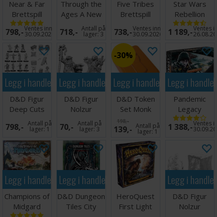
Near & Far
Through the
Five Tribes
Star Wars
Brettspill
Ages A New
Brettspill
Rebellion
Story
Brettspill
Ventes inn
Antall på
Ventes inn
Ventes i
798,-
718,-
738,-
1 189,-
Brettspill
30.09.2026
lager:
3
30.09.2026
26.08.2
30%
Legg i handlekurven
Legg i handlekurven
Legg i handlekurven
Legg i handle
D&D Figur
D&D Figur
D&D Token
Pandemic
Deep Cuts
Nolzur
Set Monk
Legacy
Townspeople
Dragonborn
Season 2
198,-
Antall på
Antall på
Ventes i
798,-
70,-
Antall på
1 388,-
139,-
& Acces
Sorce Female
Black Brettspil
lager:
1
lager:
3
30.09.2
lager:
1
Legg i handlekurven
Legg i handlekurven
Legg i handle
Champions of
D&D Dungeon
HeroQuest
D&D Figur
Midgard
Tiles City
First Light
Nolzur
Brettspill
Brettspill
Gelatinous