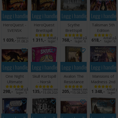
Legg i handlekurven
Legg i handlekurven
Legg i handlekurven
Legg i handle
HeroQuest -
HeroQuest
Scythe
Talisman 5th
SVENSK
Brettspill
Brettspill
Edition
Brettspill
Ventes inn
Antall på
Antall på
Antall på
1 039,-
1 311,-
768,-
618,-
31.08.2026
lager:
10
lager:
6
lager:
6
Legg i handlekurven
Legg i handlekurven
Legg i handlekurven
Legg i handle
One Night
Skull Kortspill
Avalon The
Mansions of
Ultimate
- Norsk
Resistance
Madness 2nd
Werewolf
utgave
Kortspill
Edition
Antall på
Ventes inn
Ventes inn
Antall 
298,-
135,-
205,-
1 348,-
Daybreak Exp
Norsk
lager:
5
15.09.2026
15.08.2026
lager: