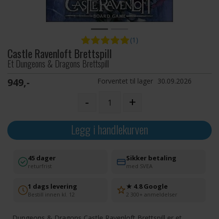
(1)
Castle Ravenloft Brettspill
Et Dungeons & Dragons Brettspill
949,-
Forventet til lager
30.09.2026
-
+
Legg i handlekurven
45 dager
Sikker betaling
returfrist
med SVEA
1 dags levering
★ 4.8 Google
Bestill innen kl. 12
2 300+ anmeldelser
Dungeons & Dragons Castle Ravenloft Brettspill er et