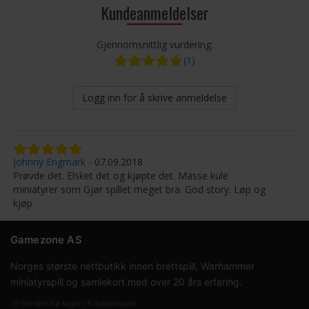
Kundeanmeldelser
Gjennomsnittlig vurdering:
(1)
Logg inn for å skrive anmeldelse
Johnny Engmark
07.09.2018
Prøvde det. Elsket det og kjøpte det. Masse kule
miniatyrer som Gjør spillet meget bra. God story. Løp og
kjøp
Gamezone AS
Norges største nettbutikk innen brettspill, Warhammer
miniatyrspill og samlekort med over 20 års erfaring.
Sender fra lager i Kristiansand