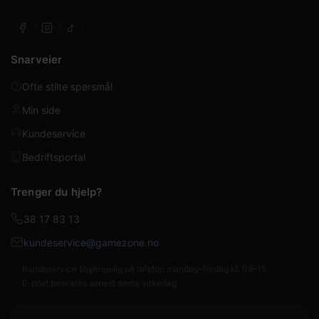
Snarveier
Ofte stilte spørsmål
Min side
Kundeservice
Bedriftsportal
Trenger du hjelp?
38 17 83 13
kundeservice@gamezone.no
Kundeservice tilgjengelig på telefon mandag–fredag kl. 09–15.
E-post besvares senest neste virkedag.