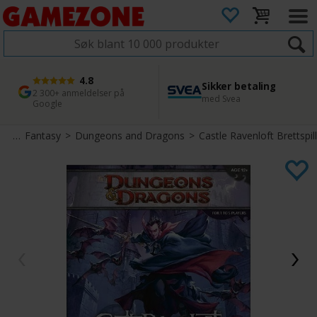
4.8
Sikker betaling
1 dags levering
45 dager returfrist
2 300+ anmeldelser på
med Svea
Bestill innen kl. 12
Enkel retur
Google
ill
>
Fantasy
>
Dungeons and Dragons
>
Castle Ravenloft Brettspill