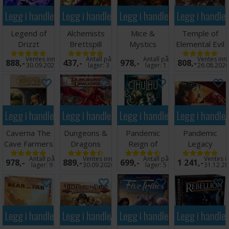
Legg i handlekurven
Legg i handlekurven
Legg i handlekurven
Legg i handle
Legend of
Alchemists
Mice &
Temple of
Drizzt
Brettspill
Mystics
Elemental Evil
Brettspill
Brettspill
Brettspill
Ventes inn
Antall på
Antall på
Ventes inn
888,-
437,-
978,-
808,-
30.09.2026
lager:
3
lager:
1
26.08.202
Legg i handlekurven
Legg i handlekurven
Legg i handlekurven
Legg i handle
Caverna The
Dungeons &
Pandemic
Pandemic
Cave Farmers
Dragons
Reign of
Legacy
Brettspill
Wrath of
Cthulhu
Season 1 Red
Antall på
Ventes inn
Antall på
Ventes i
978,-
889,-
699,-
1 241,-
Ashardalon
Brettspill
Brettspill
lager:
9
30.09.2026
lager:
5
31.12.2
Legg i handlekurven
Legg i handlekurven
Legg i handlekurven
Legg i handle