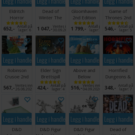
Legg i handlekurven
Legg i handlekurven
Legg i handlekurven
Legg i handle
Eldritch
Dead of
Gloomhaven
Game of
Horror
Winter The
2nd Edition
Thrones 2nd
Brettspill
Long Night
Brettspill
edition
Antall på
Ventes inn
Antall på
Antall på
652,-
1 047,-
1 799,-
546,-
Brettspill
Brettspill
lager:
6
30.09.2026
lager:
6
lager:
5
Legg i handlekurven
Legg i handlekurven
Legg i handlekurven
Legg i handle
Robinson
Elder Sign
Above and
Horrified
Crusoe 2nd
Brettspill
Below
Dungeons &
Edition
Brettspill
Dragons
Ventes inn
Antall på
Ventes inn
Antall på
567,-
424,-
516,-
348,-
Brettspill
Brettspill
26.08.2026
lager:
4
04.09.2026
lager:
7
Legg i handlekurven
Legg i handlekurven
Legg i handlekurven
Legg i handle
D&D
D&D Figur
D&D Figur
Dead of