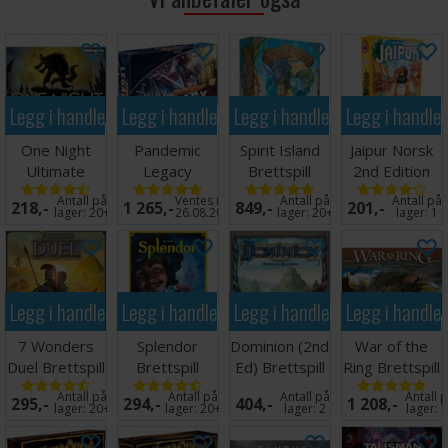
Legg i handlekurven
Legg i handlekurven
Legg i handlekurven
Legg i handle
One Night
Pandemic
Spirit Island
Jaipur Norsk
Ultimate
Legacy
Brettspill
2nd Edition
Werewolf
Season 1 Blue
Brettspill
Antall på
Ventes inn
Antall på
Antall på
218,-
1 265,-
849,-
201,-
Brettspill
Brettspill
lager:
20+
26.08.2026
lager:
20+
lager:
1
Legg i handlekurven
Legg i handlekurven
Legg i handlekurven
Legg i handle
7 Wonders
Splendor
Dominion (2nd
War of the
Duel Brettspill
Brettspill
Ed) Brettspill
Ring Brettspill
- Norsk
Engelsk
Antall på
Antall på
Antall på
Antall 
295,-
294,-
404,-
1 208,-
lager:
20+
lager:
20+
lager:
2
lager:
1