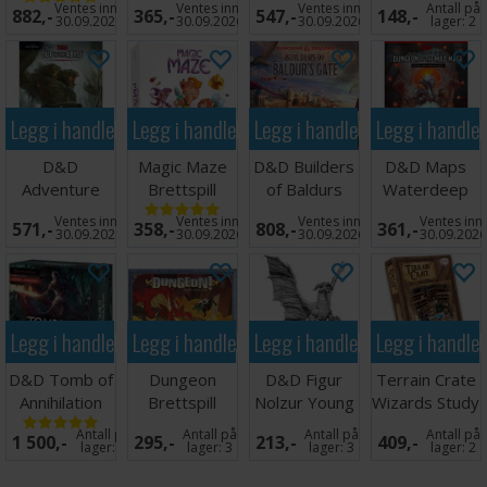
Ventes inn
Ventes inn
Ventes inn
Antall på
882,-
365,-
547,-
148,-
Cube
30.09.2026
30.09.2026
30.09.2026
lager:
2
Legg i handlekurven
Legg i handlekurven
Legg i handlekurven
Legg i handle
D&D
Magic Maze
D&D Builders
D&D Maps
Adventure
Brettspill
of Baldurs
Waterdeep
Out of the
Gate
Dungeon of
Ventes inn
Ventes inn
Ventes inn
Ventes inn
571,-
358,-
808,-
361,-
Abyss
Brettspill
Mad Mage
30.09.2026
30.09.2026
30.09.2026
30.09.202
Legg i handlekurven
Legg i handlekurven
Legg i handlekurven
Legg i handle
D&D Tomb of
Dungeon
D&D Figur
Terrain Crate
Annihilation
Brettspill
Nolzur Young
Wizards Study
Brettspill
Copper
Antall på
Antall på
Antall på
Antall på
1 500,-
295,-
213,-
409,-
Dragon
lager:
2
lager:
3
lager:
3
lager:
2