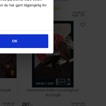
u har gjort tilgjengelig for
311,-
Antall på
Antall på
lager:
8
lager:
20+
OK
ttspill
Unmatched Robin Hood/Bigfoot
Brettspill
287,-
Antall på
Ventes inn