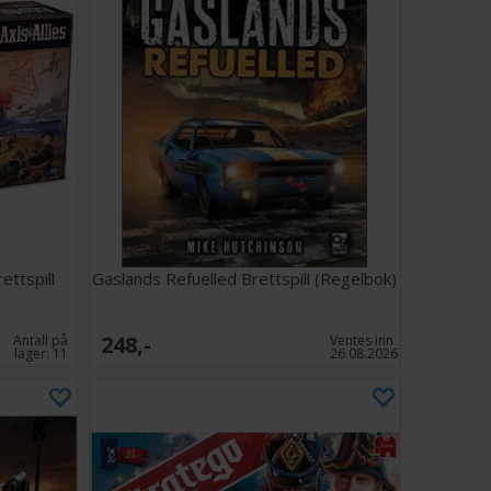
ettspill
Gaslands Refuelled Brettspill (Regelbok)
248,-
Antall på
Ventes inn
lager:
11
26.08.2026