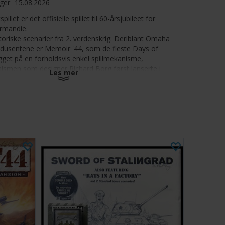
ager
15.08.2026
llet er det offisielle spillet til 60-årsjubileet for
rmandie.
storiske scenarier fra 2. verdenskrig. Deriblant Omaha
odusentene er Memoir '44, som de fleste Days of
gget på en forholdsvis enkel spillmekanisme,
ismen som designer Richard Borg først lanserte i
Les mer
deler - kan brukes på begge sider.
rt
anks, soldater, artilleri
r
aler kortbeskyttere for å øke levetiden på
e spillet. Passende kortbeskyttere finner du
her
.
kort, så du trenger 2 pakker til alle kortene.
leregler (Engelsk - PDF)