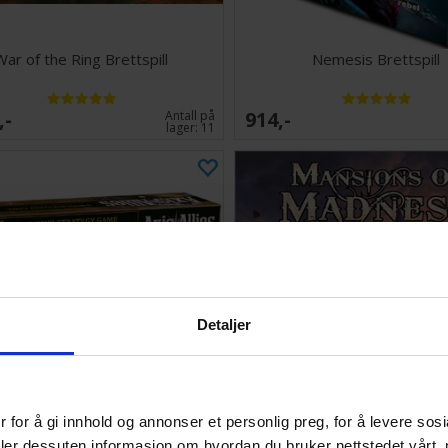
War of the Ring Brettspill
Nemesis Brettspill
,-
914,-
Antall på
lager:
11
Detaljer
 for å gi innhold og annonser et personlig preg, for å levere sos
is & Allies 1941 Brettspill
Mansions of Madness 2nd E
deler dessuten informasjon om hvordan du bruker nettstedet vårt,