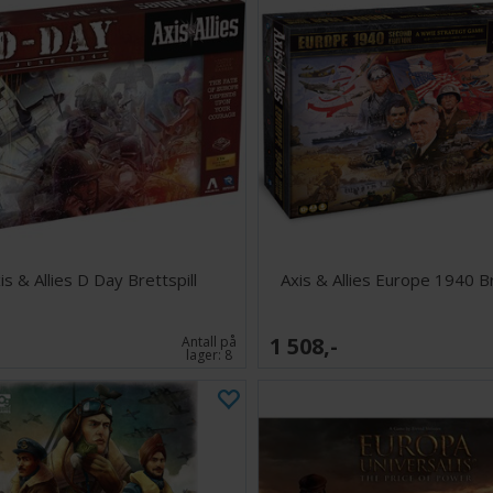
is & Allies D Day Brettspill
Axis & Allies Europe 1940 Br
1 508,-
Antall på
lager:
8