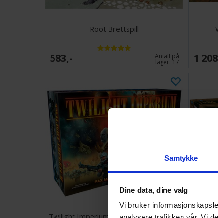
Root Brettspill
583,-
1 208
Antall på
lager:
17
Samtykke
Dine data, dine valg
Vi bruker informasjonskapsler
Twilight Imperium 4th Edition Brettspill
Ax
analysere trafikken vår. Vi 