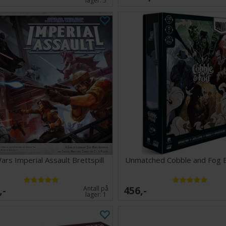
lager:
5
ars Imperial Assault Brettspill
Unmatched Cobble and Fog Br
,-
456,-
Antall på
lager:
1