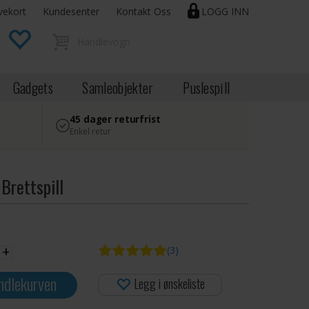
vekort
Kundesenter
Kontakt Oss
LOGG INN
Gadgets
Samleobjekter
Puslespill
45 dager returfrist
Enkel retur
Brettspill
+
(3)
ndlekurven
Legg i ønskeliste