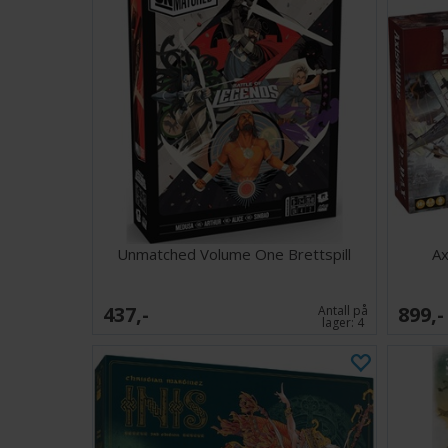
Unmatched Volume One Brettspill
Ax
437,-
899,-
Antall på
lager:
4