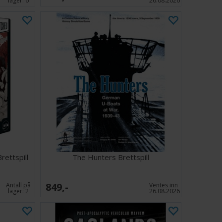
lager:
6
26.08.2026
ettspill
The Hunters Brettspill
849,-
Antall på
Ventes inn
lager:
2
26.08.2026