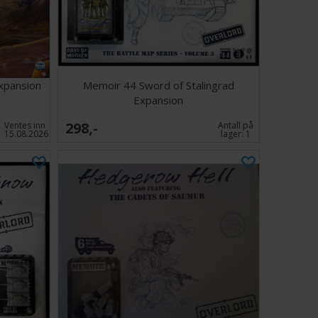
lord Spilleregler (Engelsk - PDF)
xpansion
Memoir 44 Sword of Stalingrad
Expansion
298,-
Ventes inn
Antall på
15.08.2026
lager:
1