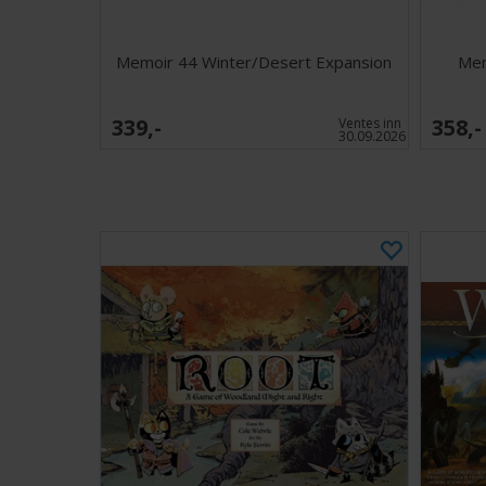
Memoir 44 Winter/Desert Expansion
Mem
339,-
358,-
Ventes inn
30.09.2026