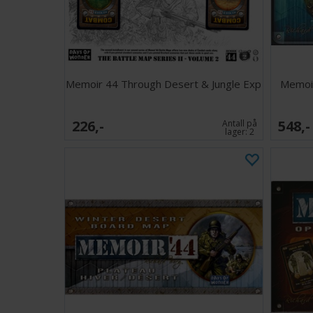
Memoir 44 Through Desert & Jungle Exp
Memoir
226,-
548,-
Antall på
lager:
2