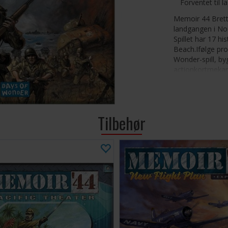
Forventet til l
Memoir 44 Brettspi
landgangen i No
Spillet har 17 hi
Beach.Ifølge pr
Wonder-spill, by
actionkortmekan
Battle Cry.
Spillbrett i tre 
17 scenarier
60 kommandoko
Tilbehør
144 Miniatyrer: T
44 terrengbrikke
36 hindringer
8 terninger
Tips: Vi anbef
kortene i dett
Spillet har 70 
LENKER:
Memoir 44 Spil