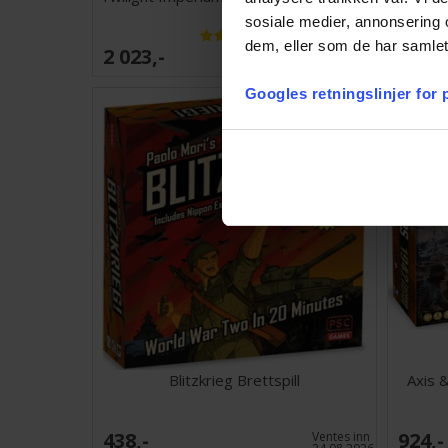
sosiale medier, annonsering 
dem, eller som de har samlet
2 023,-
568,-
Ventes inn
26.08.2026
Googles retningslinjer for
Blitzkrieg Brettspill
Axis &
438,-
924,-
Ventes inn