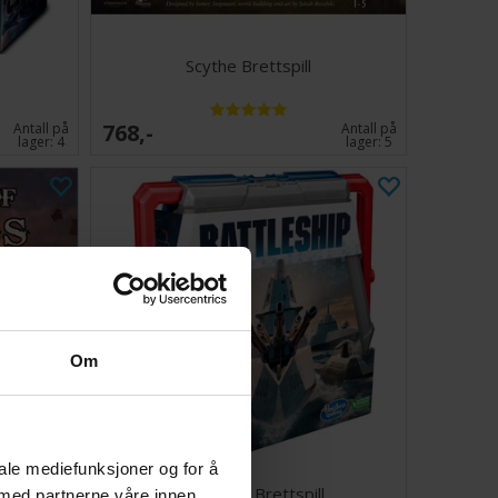
Scythe Brettspill
768,-
Antall på
Antall på
lager:
4
lager:
5
Om
iale mediefunksjoner og for å
dition
Battleship Brettspill
 med partnerne våre innen