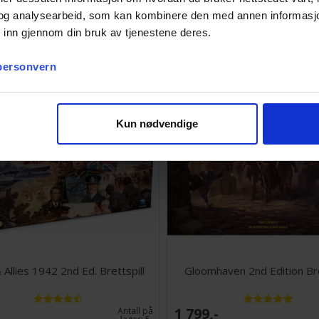
og analysearbeid, som kan kombinere den med annen informasjon d
 inn gjennom din bruk av tjenestene deres.
1 348,-
Ventes inn
26.08.2026
 personvern
Kun nødvendige
 Allies 1942 2nd Ed. Brettspill
Gloomhaven 2nd Edition Bre
1 799,-
Antall på