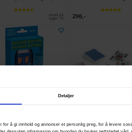
296,-
Antall på
lager:
10
Detaljer
aste Gris Norsk Brettspill
Spillkort Kortstokk 100% 
 for å gi innhold og annonser et personlig preg, for å levere sos
139,-
Antall på
deler dessuten informasjon om hvordan du bruker nettstedet vårt,
lager:
5