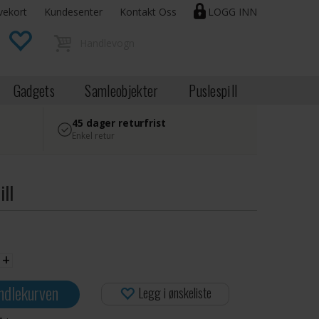
vekort
Kundesenter
Kontakt Oss
LOGG INN
Gadgets
Samleobjekter
Puslespill
45 dager returfrist
Enkel retur
ll
+
ndlekurven
Legg i ønskeliste