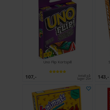
Uno Flip Kortspill
107,-
143,-
Antall på
lager:
20+