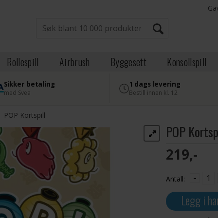
Ga
Rollespill
Airbrush
Byggesett
Konsollspill
Sikker betaling
1 dags levering
med Svea
Bestill innen kl. 12
>
POP Kortspill
POP Kortspi
219,-
-
Antall:
Legg i ha