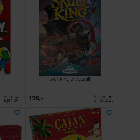
ll
Skull King Brettspill
198,-
Antall på
Ventes inn
lager:
20+
31.08.2026