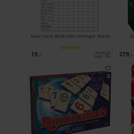
Maxi Yatzy Blokk uten terninger Norsk
S
19,-
279,-
Antall på
lager:
20+