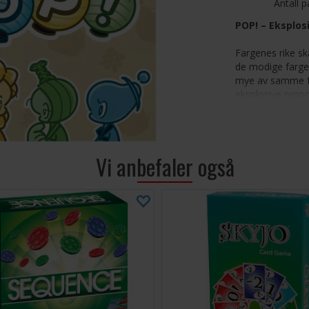
Antall p
POP! – Eksplos
Fargenes rike sk
de modige farge
mye av samme fa
eksplosive propo
konkurrere) for 
sørge for at fest
Dette fartsfylte 
Vi anbefaler også
akkurat passe my
som eksploderer
kjedereaksjoner e
Vilde kje
å utløse e
øyeblikk.
Samarbei
hverandre i 
Enkel opp
tre raske 