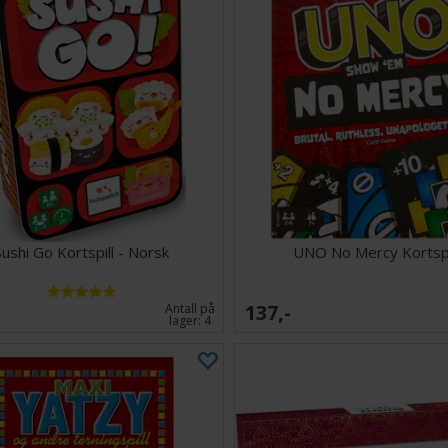
Sushi Go Kortspill - Norsk
UNO No Mercy Kortspi
137,-
Antall på
lager:
4