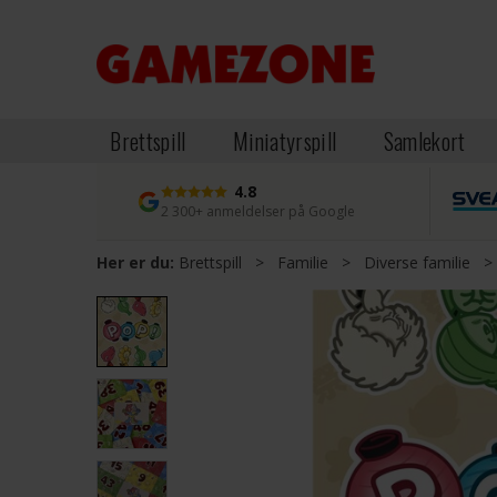
Brettspill
Miniatyrspill
Samlekort
4.8
2 300+ anmeldelser på Google
Her er du:
Brettspill
>
Familie
>
Diverse familie