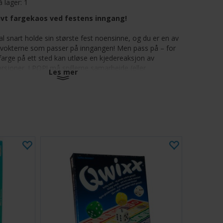
å lager:
1
ivt fargekaos ved festens inngang!
al snart holde sin største fest noensinne, og du er en av
vokterne som passer på inngangen! Men pass på – for
rge på ett sted kan utløse en kjedereaksjon av
rsjoner. I POP! må spillerne samarbeide (eller
Les mer
å kontrollere en kaotisk strøm av fargerike gjester og
en starter med et smell – men ikke av feil slag!
kortspillet kombinerer strategisk plassering, timing og
e flaks, mens spillerne prøver å unngå å matche farger
 ved kontakt. Med en rekke spillmoduser og dynamiske
r ingen spill like.
dereaksjoner:
Plasser kortene nøye, ellers risikerer du
ksplosive fargekombinasjoner som endrer spillet på et
d eller konkurranse:
Spill alene, i lag eller mot
spill for 1 til 5 spillere.
sett, raske runder:
Lett å lære og raskt å spille, med
runder fulle av overraskelser.