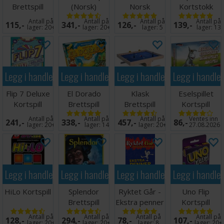
Brettspill
(Norsk)
Norsk
Kortstokk
Brettspill
100% Plast
Antall på
Antall på
Antall på
Antall på
115,-
341,-
126,-
139,-
lager:
20+
lager:
20+
lager:
5
lager:
13
Legg i handlekurven
Legg i handlekurven
Legg i handlekurven
Legg i handle
Flip 7 Deluxe
El Dorado
Klask
Eselspillet
Kortspill
Brettspill
Brettspill
Kortspill
(Norske
Norsk
Antall på
Antall på
Antall på
Ventes inn
241,-
338,-
457,-
86,-
regler)
lager:
20+
lager:
14
lager:
20+
27.08.2026
Legg i handlekurven
Legg i handlekurven
Legg i handlekurven
Legg i handle
HiLo Kortspill
Splendor
Ryktet Går -
Uno Flip
Brettspill
Ekstra penner
Kortspill
(8 stk)
Antall på
Antall på
Antall på
Antall på
128,-
294,-
78,-
107,-
lager:
20+
lager:
20+
lager:
8
lager:
20+