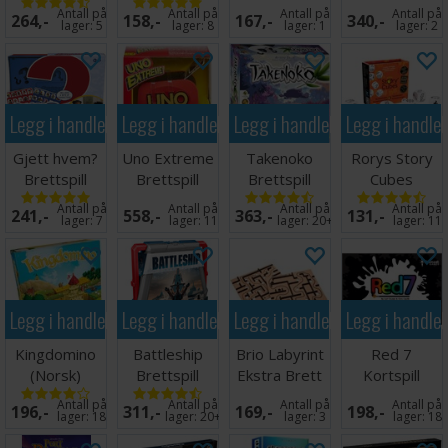
Brettspill -
Edition
Antall på
Antall på
Antall på
Antall på
264,-
158,-
167,-
340,-
Reiseutgave
Brettspill
lager:
5
lager:
8
lager:
1
lager:
2
Legg i handlekurven
Legg i handlekurven
Legg i handlekurven
Legg i handle
Gjett hvem?
Uno Extreme
Takenoko
Rorys Story
Brettspill
Brettspill
Brettspill
Cubes
(Norsk)
Terningspill
Antall på
Antall på
Antall på
Antall på
241,-
558,-
363,-
131,-
lager:
7
lager:
11
lager:
20+
lager:
11
Legg i handlekurven
Legg i handlekurven
Legg i handlekurven
Legg i handle
Kingdomino
Battleship
Brio Labyrint
Red 7
(Norsk)
Brettspill
Ekstra Brett
Kortspill
Brettspill
(2 stk)
Antall på
Antall på
Antall på
Antall på
196,-
311,-
169,-
198,-
lager:
18
lager:
20+
lager:
3
lager:
18