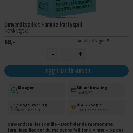
Omvendtspillet Familie Partyspill
Norsk utgave
68,-
Antall på lager:
5
-
+
Legg i handlekurven
45 dager
Sikker betaling
returfrist
med SVEA
1 dags levering
★ 4.8 Google
Bestill innen kl. 12
2 300+ anmeldelser
Omvendtspillet Familie - Det hylende morsomme
familiespillet der du må svare feil for å vinne – og det