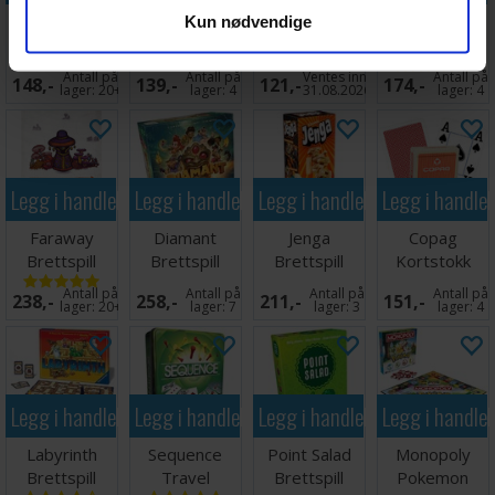
The Mind
Tutto
Hanabi
Doppelt So
Kun nødvendige
Kortspill
Terningspill
Brettspill -
Clever - Twice
Norsk
as Clever
Antall på
Antall på
Ventes inn
Antall på
148,-
139,-
121,-
174,-
lager:
20+
lager:
4
31.08.2026
lager:
4
Legg i handlekurven
Legg i handlekurven
Legg i handlekurven
Legg i handle
Faraway
Diamant
Jenga
Copag
Brettspill
Brettspill
Brettspill
Kortstokk
Pokersize
Antall på
Antall på
Antall på
Antall på
238,-
258,-
211,-
151,-
Rød 100%
lager:
20+
lager:
7
lager:
3
lager:
4
plast
Legg i handlekurven
Legg i handlekurven
Legg i handlekurven
Legg i handle
Labyrinth
Sequence
Point Salad
Monopoly
Brettspill
Travel
Brettspill
Pokemon