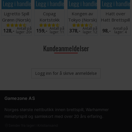
Legg i handlekurven
Legg i handlekurven
Legg i handlekurven
Legg i handle
Ligretto Spill
Copag
Kongen av
Hatt over
Grønn (Norsk)
Kortstokk
Tokyo (Norsk)
Hatt Brettspill
Pokersize Blå
Brettspill
Antall på
Antall på
Antall på
Antall på
128,-
159,-
378,-
98,-
100% Plast
lager:
20+
lager:
11
lager:
12
lager:
4
Kundeanmeldelser
Logg inn for å skrive anmeldelse
Gamezone AS
Norges største nettbutikk innen brettspill, Warhammer
miniatyrspill og samlekort med over 20 års erfaring.
Sender fra lager i Kristiansand