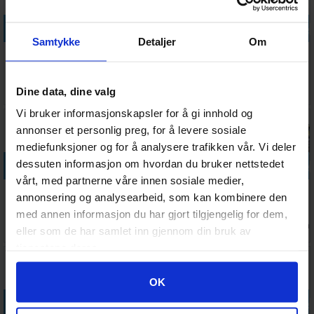
Legg i handlekurven
Legg i handlekurven
Legg i handlekurven
Legg i handle
Samtykke
Detaljer
Om
The Upside
Uno Flex
Skip-bo
Gruble Ekstra
Down
Kortspill
Kortspill
Blokk 35 ark
Challenge
Norsk
Ventes inn
Antall på
Antall på
Antall på
Dine data, dine valg
278,-
98,-
244,-
28,-
Brettspill
18.08.2026
lager:
15
lager:
20+
lager:
20+
Vi bruker informasjonskapsler for å gi innhold og
annonser et personlig preg, for å levere sosiale
mediefunksjoner og for å analysere trafikken vår. Vi deler
Legg i handlekurven
Legg i handlekurven
Legg i handlekurven
Legg i handle
dessuten informasjon om hvordan du bruker nettstedet
vårt, med partnerne våre innen sosiale medier,
Saboteur
Thats Pretty
Kluster
Hotel
annonsering og analysearbeid, som kan kombinere den
Kortspill
Clever
Brettspill
Brettspill
med annen informasjon du har gjort tilgjengelig for dem,
Terningspill
Antall på
Ventes inn
Antall på
Antall på
148,-
268,-
192,-
301,-
eller som de har samlet inn gjennom din bruk av
lager:
2
30.09.2026
lager:
20+
lager:
5
tjenestene deres.
Googles retningslinjer for personvern
OK
Legg i handlekurven
Legg i handlekurven
Legg i handlekurven
Legg i handle