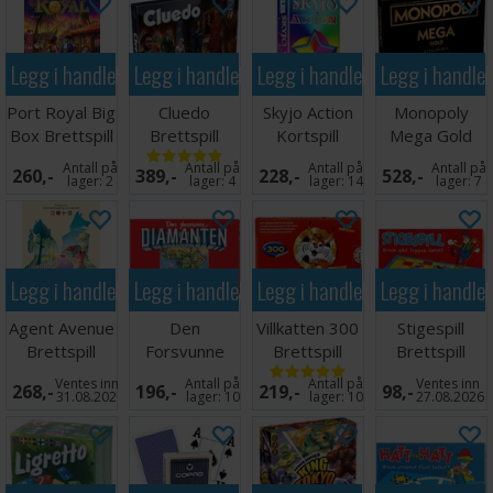
Legg i handlekurven
Legg i handlekurven
Legg i handlekurven
Legg i handle
Port Royal Big
Cluedo
Skyjo Action
Monopoly
Box Brettspill
Brettspill
Kortspill
Mega Gold
Edition
Antall på
Antall på
Antall på
Antall på
260,-
389,-
228,-
528,-
Brettspill
lager:
2
lager:
4
lager:
14
lager:
7
Legg i handlekurven
Legg i handlekurven
Legg i handlekurven
Legg i handle
Agent Avenue
Den
Villkatten 300
Stigespill
Brettspill
Forsvunne
Brettspill
Brettspill
Diamanten
Ventes inn
Antall på
Antall på
Ventes inn
268,-
196,-
219,-
98,-
Brettspill
31.08.2026
lager:
10
lager:
10
27.08.2026