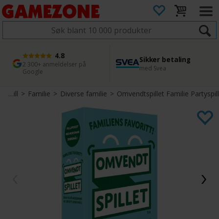
4.8
Sikker betaling
1 dags levering
45 dager returfrist
2 300+ anmeldelser på
med Svea
Bestill innen kl. 12
Enkel retur
Google
Brettspill
>
Familie
>
Diverse familie
>
Omvendtspillet Familie Partyspill