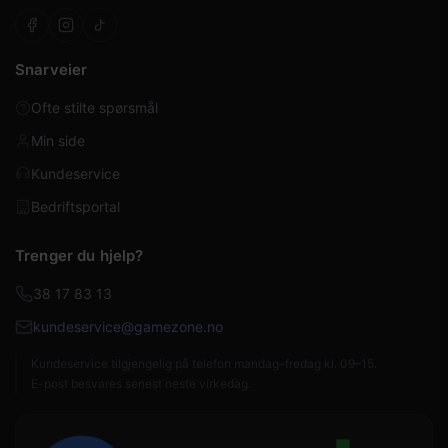
Snarveier
Ofte stilte spørsmål
Min side
Kundeservice
Bedriftsportal
Trenger du hjelp?
38 17 83 13
kundeservice@gamezone.no
Kundeservice tilgjengelig på telefon mandag–fredag kl. 09–15.
E-post besvares senest neste virkedag.