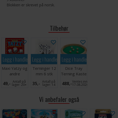
Blokken er skrevet på norsk.
Tilbehør
Legg i handlekurven
Legg i handlekurven
Legg i handlekurven
Maxi Yatzy og
Terninger 12
Dice Tray
andre
mm 6 stk
Terning Kaste
terningspill
Brett 40cm
Antall på
Antall på
Ventes inn
49,-
35,-
488,-
Norsk
lager:
20+
lager:
14
17.08.2026
Vi anbefaler også