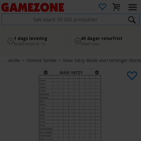
4.8
Sikker betaling
1 dags levering
45 dager returfrist
2 300+ anmeldelser på
med Svea
Bestill innen kl. 12
Enkel retur
Google
>
Familie
>
Diverse familie
>
Maxi Yatzy Blokk uten terninger Norsk