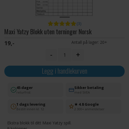
(3)
Maxi Yatzy Blokk uten terninger Norsk
19,-
Antall på lager:
20+
-
+
Legg i handlekurven
45 dager
Sikker betaling
returfrist
med SVEA
1 dags levering
★ 4.8 Google
Bestill innen kl. 12
2 300+ anmeldelser
Ekstra blokk til ditt Maxi Yatzy spill.
9 kolonner