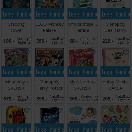
Legg i handlekurven
Legg i handlekurven
Legg i handlekurven
Legg i handle
Stacking
LEGO Monkey
Omvendtspillet
Monopoly
Tower
Palace
Familie
Deal Harry
Brettspill
Brettspill
Partyspill
Potter -
Antall på
Antall på
Antall på
Antall på
199,-
359,-
68,-
229,-
SVENSK
lager:
2
lager:
5
lager:
5
lager:
5
Legg i handlekurven
Legg i handlekurven
Legg i handlekurven
Legg i handle
Monopoly -
Monopoly
Myrstacken -
Yatzy Maxi -
SVENSK
Harry Potter
SVENSK
DANSK
- SVENSK
Antall på
Antall på
Ventes inn
Antall på
679,-
899,-
369,-
209,-
lager:
1
lager:
2
30.09.2026
lager:
2
Legg i handlekurven
Legg i handlekurven
Legg i handlekurven
Legg i handle