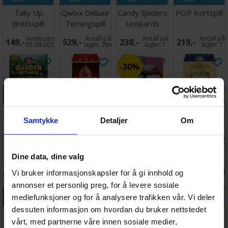
Tally Up
Qwixx Deluxe
Candy Spiders
POP Kortspill
Brettspill
Terningspill
Leopards
Brettspill
Ventes inn
Antall på
Antall på
Antall på
149,-
529,-
238,-
219,-
07.09.2026
lager:
20+
lager:
1
lager:
1
30%
Legg i handlekurven
Legg i handlekurven
Legg i handlekurven
Legg i handle
Garden
AdUndas
Fantastick
Alle mot Alle
Samtykke
Detaljer
Om
Getaway
Brettspill
Challenge
Spørrespill
Brettspill
Brettspill
268,-
Antall på
Antall på
Antall på
209,-
178,-
Antall på
388,-
188,-
lager:
2
lager:
1
lager:
1
lager:
5
Dine data, dine valg
30%
Vi bruker informasjonskapsler for å gi innhold og
annonser et personlig preg, for å levere sosiale
Legg i handlekurven
Legg i handlekurven
Legg i handlekurven
Legg i handle
mediefunksjoner og for å analysere trafikken vår. Vi deler
dessuten informasjon om hvordan du bruker nettstedet
Sortify
Search Party
Second Guess
Connect 4
vårt, med partnerne våre innen sosiale medier,
Brettspill
Brettspill
Brettspill
Rolls