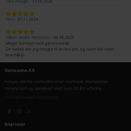
Tina Waage
13.10.2025
Tina
07.11.2024
Håkon Andre Pettersen
06.08.2023
Meget fornøyd med gamesone😀
De hadde det jeg trengte til en bra pris og varen ble raskt
levert😀👍
Gamezone AS
Norges største nettbutikk innen brettspill, Warhammer
miniatyrspill og samlekort med over 20 års erfaring.
Sender fra lager i Kristiansand
Snarveier