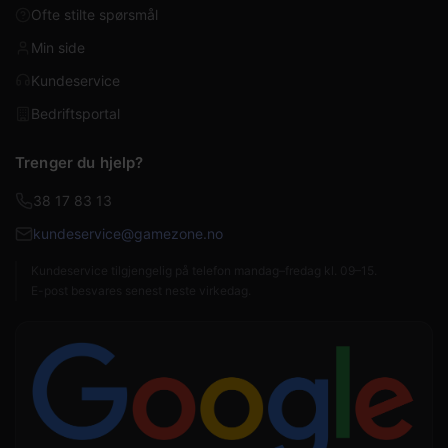
Ofte stilte spørsmål
Min side
Kundeservice
Bedriftsportal
Trenger du hjelp?
38 17 83 13
kundeservice@gamezone.no
Kundeservice tilgjengelig på telefon mandag–fredag kl. 09–15.
E-post besvares senest neste virkedag.