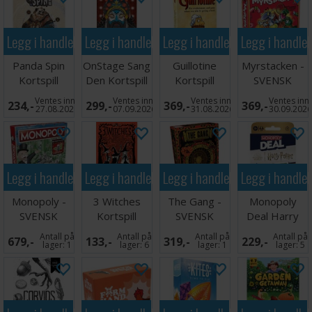
Legg i handlekurven
Legg i handlekurven
Legg i handlekurven
Legg i handle
Panda Spin
OnStage Sang
Guillotine
Myrstacken -
Kortspill
Den Kortspill
Kortspill
SVENSK
Ventes inn
Ventes inn
Ventes inn
Ventes inn
234,-
299,-
369,-
369,-
27.08.2026
07.09.2026
31.08.2026
30.09.202
Legg i handlekurven
Legg i handlekurven
Legg i handlekurven
Legg i handle
Monopoly -
3 Witches
The Gang -
Monopoly
SVENSK
Kortspill
SVENSK
Deal Harry
Potter -
Antall på
Antall på
Antall på
Antall på
679,-
133,-
319,-
229,-
SVENSK
lager:
1
lager:
6
lager:
1
lager:
5