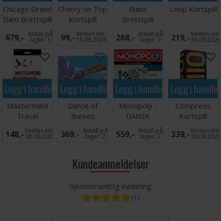
Chicago Grand
Cherry on Top
Ruins
Loop Kortspill
Slam Brettspill
Kortspill
Brettspill
Antall på
Ventes inn
Antall på
Ventes inn
679,-
99,-
268,-
219,-
lager:
1
15.08.2026
lager:
3
30.09.202
Legg i handlekurven
Legg i handlekurven
Legg i handlekurven
Legg i handle
Mastermind
Dance of
Monopoly -
Compress
Travel
Ibexes
DANSK
Kortspill
Brettspill
Brettspill
Ventes inn
Antall på
Antall på
Ventes inn
148,-
369,-
559,-
339,-
30.09.2026
lager:
2
lager:
2
30.09.202
Kundeanmeldelser
Gjennomsnittlig vurdering:
(1)