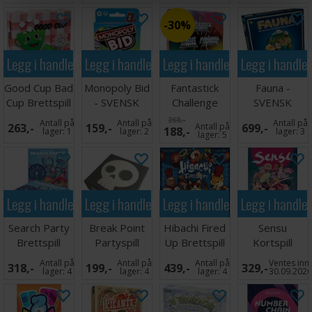
30%
Legg i handlekurven
Legg i handlekurven
Legg i handlekurven
Legg i handle
Good Cup Bad
Monopoly Bid
Fantastick
Fauna -
Cup Brettspill
- SVENSK
Challenge
SVENSK
Brettspill
268,-
Antall på
Antall på
Antall på
263,-
159,-
Antall på
699,-
188,-
lager:
1
lager:
2
lager:
3
lager:
5
Legg i handlekurven
Legg i handlekurven
Legg i handlekurven
Legg i handle
Search Party
Break Point
Hibachi Fired
Sensu
Brettspill
Partyspill
Up Brettspill
Kortspill
Antall på
Antall på
Antall på
Ventes inn
318,-
199,-
439,-
329,-
lager:
4
lager:
4
lager:
4
30.09.202