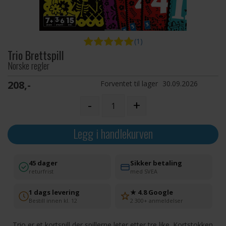
(1)
Trio Brettspill
Norske regler
208,-
Forventet til lager
30.09.2026
-
+
Legg i handlekurven
45 dager
Sikker betaling
returfrist
med SVEA
1 dags levering
★ 4.8 Google
Bestill innen kl. 12
2 300+ anmeldelser
Trio er et kortspill der spillerne leter etter tre like. Kortstokken