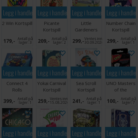
Legg i handlekurven
Legg i handlekurven
Legg i handlekurven
Legg i handle
2 Win Kortspill
Picante
Little
Number Chain
Kortspill
Gardeners
Kortspill
Brettspill
Antall på
Antall på
Ventes inn
Antall på
179,-
209,-
299,-
299,-
lager:
3
lager:
2
30.09.2026
lager:
1
Legg i handlekurven
Legg i handlekurven
Legg i handlekurven
Legg i handle
Connect 4
Yokai Carnival
Sea Scroll
UNO Masters
Rolls
Kortspill
Kortspill
of the
Brettspill
Universe
Antall på
Ventes inn
Antall på
Antall på
399,-
259,-
241,-
100,-
Kortspill
lager:
1
15.08.2026
lager:
1
lager:
7
Legg i handlekurven
Legg i handlekurven
Legg i handlekurven
Legg i handle