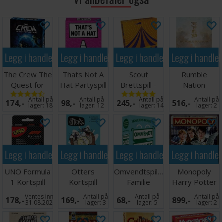
Språk: Norske regler
Tips: Vi anbefaler kortbeskyttere for å øke levetiden
på kortene i dette spillet. Passende kortbeskyttere
finner du
her
(36 kort).
Legg i handlekurven
Legg i handlekurven
Legg i handlekurven
Legg i handle
The Crew The
Thats Not A
Scout
Rumble
Quest for
Hat Partyspill
Brettspill -
Nation
Planet Nine
Norsk
Brettspill
Antall på
Antall på
Antall på
Antall på
174,-
98,-
245,-
516,-
lager:
18
lager:
12
lager:
14
lager:
2
Legg i handlekurven
Legg i handlekurven
Legg i handlekurven
Legg i handle
UNO Formula
Otters
Omvendtspillet
Monopoly
1 Kortspill
Kortspill
Familie
Harry Potter
Partyspill
- SVENSK
Ventes inn
Antall på
Antall på
Antall på
178,-
169,-
68,-
899,-
31.08.2026
lager:
3
lager:
5
lager:
2