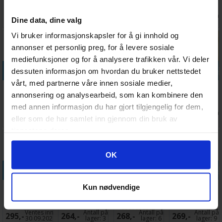
Brettspill
Leopards
Spørrespill
Brettspill
Brettspill
Antall på
Antall på
Antall på
Antall på
298,-
238,-
388,-
709,-
Dine data, dine valg
lager:
2
lager:
1
lager:
1
lager:
2
Vi bruker informasjonskapsler for å gi innhold og
30%
annonser et personlig preg, for å levere sosiale
mediefunksjoner og for å analysere trafikken vår. Vi deler
Legg i handlekurven
Legg i handlekurven
Legg i handlekurven
Legg i handle
dessuten informasjon om hvordan du bruker nettstedet
vårt, med partnerne våre innen sosiale medier,
Fruitoplay
AdUndas
Second Guess
POP Kortspill
annonsering og analysearbeid, som kan kombinere den
Kortspill
Brettspill
Brettspill
med annen informasjon du har gjort tilgjengelig for dem,
224,-
Ventes inn
Antall på
Antall på
289,-
178,-
Antall på
219,-
157,-
eller som de har samlet inn gjennom din bruk av
30.09.2026
lager:
1
lager:
1
lager:
5
tjenestene deres.
Googles retningslinjer for personvern
OK
Legg i handlekurven
Legg i handlekurven
Legg i handlekurven
Legg i handle
The Gang
Spioner
Fishing
Skippity
Kun nødvendige
Kortspill
Brettspill
Kortspill -
Brettspill
Norsk
Ventes inn
Antall på
Antall på
Antall på
295,-
264,-
268,-
269,-
30.09.2026
lager:
3
lager:
6
lager:
9