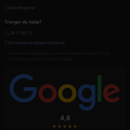
Bedriftsportal
Trenger du hjelp?
38 17 83 13
kundeservice@gamezone.no
Kundeservice tilgjengelig på telefon mandag–fredag kl. 09–15.
E-post besvares senest neste virkedag.
4,8
★★★★
★