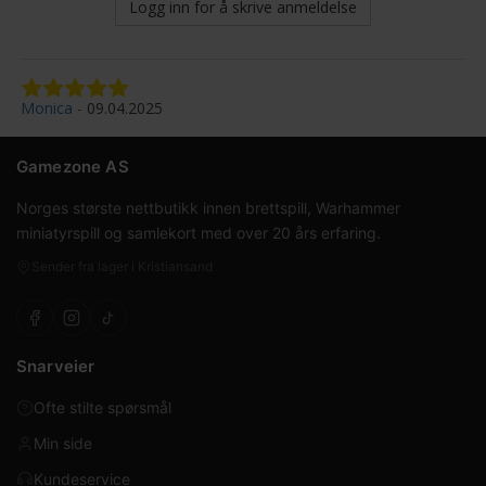
Logg inn for å skrive anmeldelse
Monica
09.04.2025
Gamezone AS
Norges største nettbutikk innen brettspill, Warhammer
miniatyrspill og samlekort med over 20 års erfaring.
Sender fra lager i Kristiansand
Snarveier
Ofte stilte spørsmål
Min side
Kundeservice