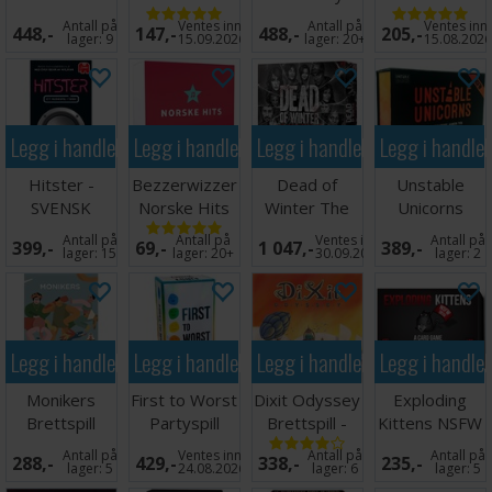
Deluxe
utgave
Kortspill
Kortspill
Antall på
Ventes inn
Antall på
Ventes inn
448,-
147,-
488,-
205,-
Brettspill
Norsk
lager:
9
15.09.2026
lager:
20+
15.08.202
Legg i handlekurven
Legg i handlekurven
Legg i handlekurven
Legg i handle
Hitster -
Bezzerwizzer
Dead of
Unstable
SVENSK
Norske Hits
Winter The
Unicorns
Long Night
NSFW
Antall på
Antall på
Ventes inn
Antall på
399,-
69,-
1 047,-
389,-
Brettspill
Brettspill
lager:
15
lager:
20+
30.09.2026
lager:
2
Legg i handlekurven
Legg i handlekurven
Legg i handlekurven
Legg i handle
Monikers
First to Worst
Dixit Odyssey
Exploding
Brettspill
Partyspill
Brettspill -
Kittens NSFW
Norsk
Edition -
Antall på
Ventes inn
Antall på
Antall på
288,-
429,-
338,-
235,-
Engelsk
lager:
5
24.08.2026
lager:
6
lager:
5