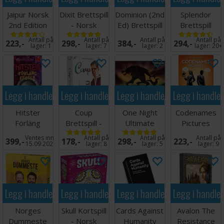
Jaipur Norsk
Dixit Brettspill
Dominion (2nd
Splendor
2nd Edition
- Norsk
Ed) Brettspill
Brettspill
Brettspill
utgave
Engelsk
Antall på
Antall på
Antall på
Antall på
223,-
298,-
384,-
294,-
lager:
1
lager:
7
lager:
2
lager:
20+
Legg i handlekurven
Legg i handlekurven
Legg i handlekurven
Legg i handle
Hitster
Coup
One Night
Codenames
Förläng
Brettspill -
Ultimate
Pictures
Festen -
Norsk
Werewolf
Kortspill -
Ventes inn
Antall på
Antall på
Antall på
399,-
178,-
298,-
223,-
SVENSK
Daybreak Exp
ENGELSK
15.09.2026
lager:
8
lager:
5
lager:
9
Legg i handlekurven
Legg i handlekurven
Legg i handlekurven
Legg i handle
Norges
Skull Kortspill
Cards Against
Avalon The
Dummeste
- Norsk
Humanity
Resistance