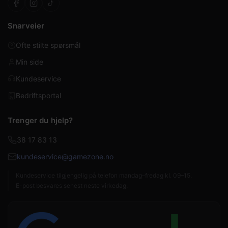
Snarveier
Ofte stilte spørsmål
Min side
Kundeservice
Bedriftsportal
Trenger du hjelp?
38 17 83 13
kundeservice@gamezone.no
Kundeservice tilgjengelig på telefon mandag–fredag kl. 09–15.
E-post besvares senest neste virkedag.