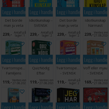
Legg i handlekurven
Legg i handlekurven
Legg i handlekurven
Legg i handle
Det borde
Idiotkunskap -
Det borde
Idiotkunskap
man ju veta
SVENSK
man ju veta
Närmast
JA/NEJ -
Hur många -
vinner -
Antall på
Antall på
Antall på
Ventes inn
239,-
239,-
239,-
239,-
SVENSK
SVENSK
SVENSK
lager:
1
lager:
2
lager:
2
27.08.202
Legg i handlekurven
Legg i handlekurven
Legg i handlekurven
Legg i handle
Tvärtomspelet
QuizNödig
Tvärtomspelet
Voff eller mjau
Familjens
Efter
- SVENSK
- SVENSK
favorit -
middagen -
Ventes inn
Ventes inn
Antall på
Ventes inn
119,-
119,-
119,-
169,-
SVENSK
SVENSK
27.08.2026
27.08.2026
lager:
2
27.08.202
Legg i handlekurven
Legg i handlekurven
Legg i handlekurven
Legg i handle