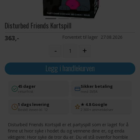
Disturbed Friends Kortspill
363,-
Forventet til lager
27.08.2026
-
+
Legg i handlekurven
45 dager
Sikker betaling
returfrist
med SVEA
1 dags levering
★ 4.8 Google
Bestill innen kl. 12
2 300+ anmeldelser
Disturbed Friends Kortspill er et partyspill som er laget for å
finne ut hvor syke i hodet du og vennene dine er, og enda
viktigere: Hvor syke de tror du er. Du vil stå ovenfor horrible