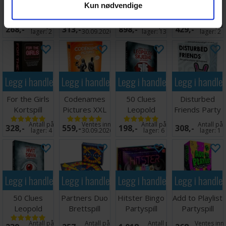
Kun nødvendige
or Stupid
Poison After
Kortspill
Kortspill
Dark Ed
Antall på
Ventes inn
Antall på
Antall på
268,-
313,-
898,-
429,-
Kortspill
lager:
2
30.09.2026
lager:
13
lager:
2
Legg i handlekurven
Legg i handlekurven
Legg i handlekurven
Legg i handle
For the Girls
Codenames
50 Clues
Disturbed
Kortspill
Pictures XXL
Leopold
Friends Party
Kortspill
Trilogien Del
Brettspill
Antall på
Ventes inn
Antall på
Antall på
328,-
559,-
198,-
308,-
3 av 3
lager:
4
30.09.2026
lager:
6
lager:
1
Legg i handlekurven
Legg i handlekurven
Legg i handlekurven
Legg i handle
50 Clues
Partners Duo
Hitster Bingo
Add to Playlist
Leopold
Brettspill
Partyspill
Partyspill
Trilogien Del
Antall på
Antall på
Antall på
Ventes inn