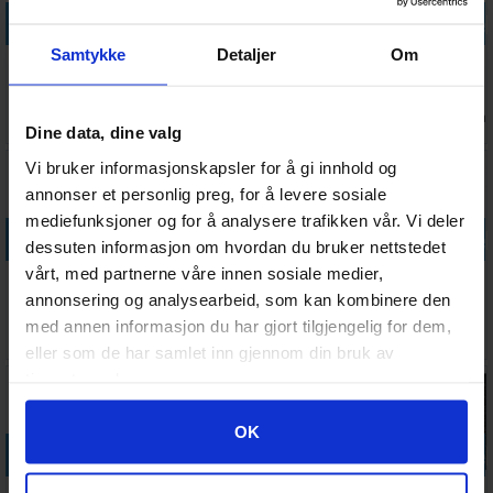
Legg i handlekurven
Legg i handlekurven
Legg i handlekurven
Legg i handle
Samtykke
Detaljer
Om
Go Fuck
QuizNödig Ja
69 A Naughty
Stad-Land-
Yourself -
eller Nej -
Game For
Flod Blokk -
Reiseutgave
SVENSK
Couples
SVENSK
Antall på
Antall på
Ventes inn
Antall på
156,-
119,-
239,-
149,-
Brettspill
lager:
12
lager:
2
27.08.2026
lager:
1
Dine data, dine valg
Vi bruker informasjonskapsler for å gi innhold og
annonser et personlig preg, for å levere sosiale
mediefunksjoner og for å analysere trafikken vår. Vi deler
Legg i handlekurven
Legg i handlekurven
Legg i handlekurven
Legg i handle
dessuten informasjon om hvordan du bruker nettstedet
vårt, med partnerne våre innen sosiale medier,
Star Realms
Hvem i
Ryktet Går
Stor i Kjeften
Kortspill
rommet
After Dark
18+ Brettspill
annonsering og analysearbeid, som kan kombinere den
Kortspill
Edition
med annen informasjon du har gjort tilgjengelig for dem,
Ventes inn
Ventes inn
Antall på
Antall på
156,-
223,-
358,-
98,-
Brettspill
30.09.2026
27.08.2026
lager:
4
lager:
1
eller som de har samlet inn gjennom din bruk av
tjenestene deres.
Googles retningslinjer for personvern
OK
Legg i handlekurven
Legg i handlekurven
Legg i handlekurven
Legg i handle
Drunk Stoned
Pick Your
Inis Brettspill
Side Effects