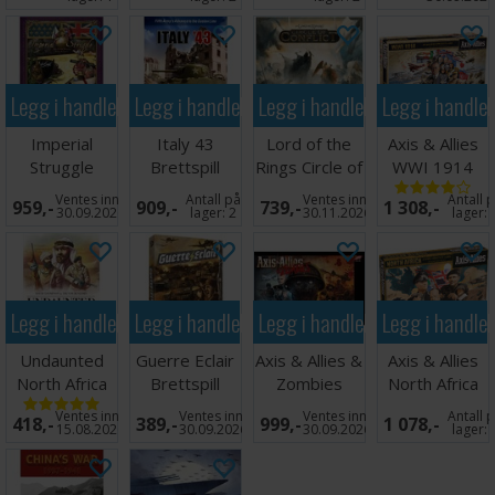
Legg i handlekurven
Legg i handlekurven
Legg i handlekurven
Legg i handle
Imperial
Italy 43
Lord of the
Axis & Allies
Struggle
Brettspill
Rings Circle of
WWI 1914
Brettspill
Conflict
Brettspill
Ventes inn
Antall på
Ventes inn
Antall 
959,-
909,-
739,-
1 308,-
30.09.2026
lager:
2
30.11.2026
lager:
Legg i handlekurven
Legg i handlekurven
Legg i handlekurven
Legg i handle
Undaunted
Guerre Eclair
Axis & Allies &
Axis & Allies
North Africa
Brettspill
Zombies
North Africa
Brettspill
Brettspill
Brettspill
Ventes inn
Ventes inn
Ventes inn
Antall 
418,-
389,-
999,-
1 078,-
15.08.2026
30.09.2026
30.09.2026
lager: