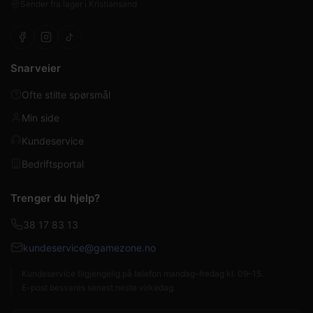
Sender fra lager i Kristiansand
Snarveier
Ofte stilte spørsmål
Min side
Kundeservice
Bedriftsportal
Trenger du hjelp?
38 17 83 13
kundeservice@gamezone.no
Kundeservice tilgjengelig på telefon mandag–fredag kl. 09–15.
E-post besvares senest neste virkedag.