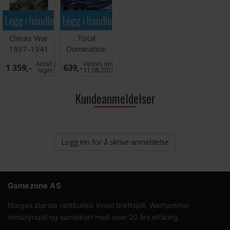
Legg i handlekurven
Legg i handlekurven
Chinas War
Total
1937-1941
Domination
Brettspill
Brettspill
Antall på
Ventes inn
1 359,-
639,-
lager:
1
31.08.2026
Kundeanmeldelser
Logg inn for å skrive anmeldelse
Gamezone AS
Norges største nettbutikk innen brettspill, Warhammer
miniatyrspill og samlekort med over 20 års erfaring.