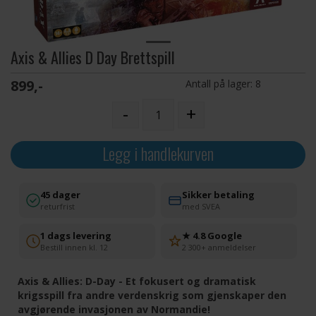
Axis & Allies D Day Brettspill
899,-
Antall på lager:
8
-
+
Legg i handlekurven
45 dager
Sikker betaling
returfrist
med SVEA
1 dags levering
★ 4.8 Google
Bestill innen kl. 12
2 300+ anmeldelser
Axis & Allies: D-Day - Et fokusert og dramatisk
krigsspill fra andre verdenskrig som gjenskaper den
avgjørende invasjonen av Normandie!