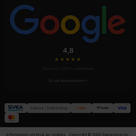
4,8
★★★★
★
Basert på 2 300+ anmeldelser
Se alle brukeromtaler
Faktura / Delbetaling
Informasjon om bruk av cookies
Copyright © 2026 Gamezone.no -