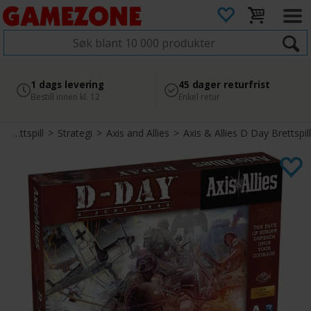
4.8
Sikker betaling
1 dags levering
45 dager returfrist
2 300+ anmeldelser på
med Svea
Bestill innen kl. 12
Enkel retur
Google
Brettspill
>
Strategi
>
Axis and Allies
>
Axis & Allies D Day Brettspill