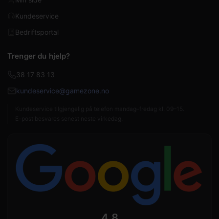
Kundeservice
Bedriftsportal
Trenger du hjelp?
38 17 83 13
kundeservice@gamezone.no
Kundeservice tilgjengelig på telefon mandag–fredag kl. 09–15.
E-post besvares senest neste virkedag.
4,8