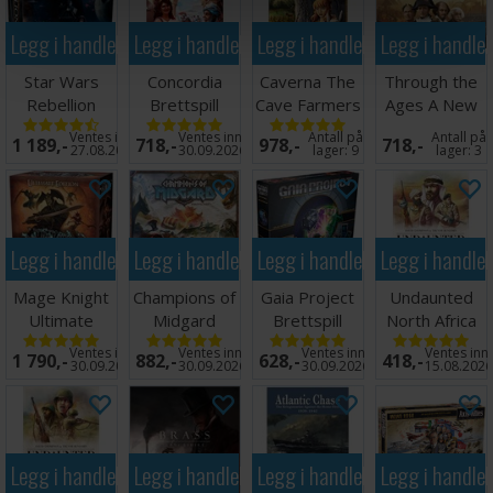
Legg i handlekurven
Legg i handlekurven
Legg i handlekurven
Legg i handle
Star Wars
Concordia
Caverna The
Through the
Rebellion
Brettspill
Cave Farmers
Ages A New
Brettspill
Brettspill
Story
Ventes inn
Ventes inn
Antall på
Antall på
1 189,-
718,-
978,-
718,-
Brettspill
27.08.2026
30.09.2026
lager:
9
lager:
3
Legg i handlekurven
Legg i handlekurven
Legg i handlekurven
Legg i handle
Mage Knight
Champions of
Gaia Project
Undaunted
Ultimate
Midgard
Brettspill
North Africa
Edition
Brettspill
Brettspill
Ventes inn
Ventes inn
Ventes inn
Ventes inn
1 790,-
882,-
628,-
418,-
Brettspill
30.09.2026
30.09.2026
30.09.2026
15.08.202
Legg i handlekurven
Legg i handlekurven
Legg i handlekurven
Legg i handle