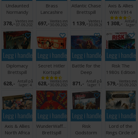
Undaunted
Brass
Atlantic Chase
Axis & Allies
Normandy
Lancashire
Brettspill
WWI 1914
Brettspill
Brettspill
Brettspill
Ventes inn
Ventes inn
Ventes inn
Antall 
378,-
697,-
1 139,-
1 308,-
07.09.2026
30.09.2026
30.09.2026
lager:
Legg i handlekurven
Legg i handlekurven
Legg i handlekurven
Legg i handle
Diplomacy
Secret Hitler
Battle for the
Risk The
Brettspill
Kortspill
Deep
1980s Edition
Brettspill
Brettspill
Antall på
Ventes inn
Antall på
Ventes inn
628,-
628,-
871,-
579,-
lager:
4
30.09.2026
lager:
1
30.09.202
Legg i handlekurven
Legg i handlekurven
Legg i handlekurven
Legg i handle
Axis & Allies
WunderWaffen
Risk
Lord of the
North Africa
Brettspill
Godstorm
Rings Circle of