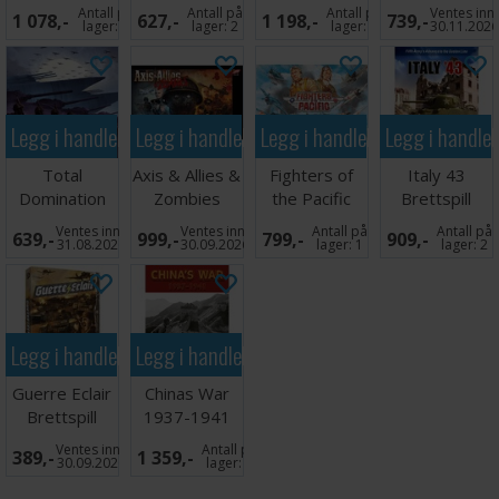
Brettspill
Brettspill
Conflict
Antall på
Antall på
Antall på
Ventes inn
1 078,-
627,-
1 198,-
739,-
lager:
8
lager:
2
lager:
1
30.11.202
Legg i handlekurven
Legg i handlekurven
Legg i handlekurven
Legg i handle
Total
Axis & Allies &
Fighters of
Italy 43
Domination
Zombies
the Pacific
Brettspill
Brettspill
Brettspill
Brettspill
Ventes inn
Ventes inn
Antall på
Antall på
639,-
999,-
799,-
909,-
31.08.2026
30.09.2026
lager:
1
lager:
2
Legg i handlekurven
Legg i handlekurven
Guerre Eclair
Chinas War
Brettspill
1937-1941
Brettspill
Ventes inn
Antall på
389,-
1 359,-
30.09.2026
lager:
1