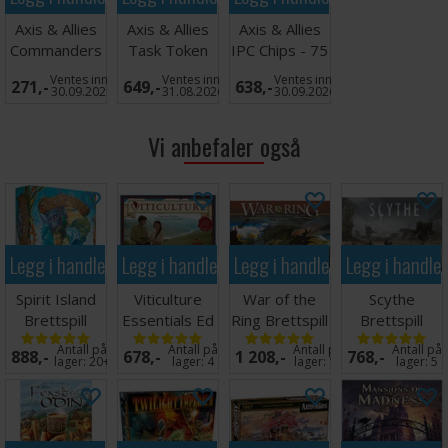
Axis & Allies: Europe 1940 for en enorm Axis & Allies-
opplevelse!
Axis & Allies
Axis & Allies
Axis & Allies
Commanders
Task Token
IPC Chips - 75
Expansion
Pack Set
stk
Ventes inn
Ventes inn
Ventes inn
271,-
649,-
638,-
30.09.2026
31.08.2026
30.09.2026
Vi anbefaler også
Legg i handlekurven
Legg i handlekurven
Legg i handlekurven
Legg i handle
Spirit Island
Viticulture
War of the
Scythe
Brettspill
Essentials Ed
Ring Brettspill
Brettspill
Brettspill
Antall på
Antall på
Antall på
Antall på
888,-
678,-
1 208,-
768,-
lager:
20+
lager:
4
lager:
11
lager:
5