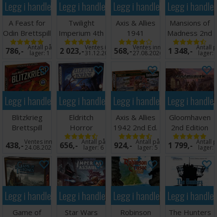
Legg i handlekurven
Legg i handlekurven
Legg i handlekurven
Legg i handle
A Feast for
Twilight
Axis & Allies
Mansions of
Odin Brettspill
Imperium 4th
1941
Madness 2nd
Edition
Brettspill
Edition
Antall på
Ventes inn
Ventes inn
Antall 
786,-
2 023,-
568,-
1 348,-
Brettspill
lager:
1
31.12.2026
27.08.2026
lager:
Legg i handlekurven
Legg i handlekurven
Legg i handlekurven
Legg i handle
Blitzkrieg
Eldritch
Axis & Allies
Gloomhaven
Brettspill
Horror
1942 2nd Ed.
2nd Edition
Brettspill
Brettspill
Brettspill
Ventes inn
Antall på
Antall på
Antall 
438,-
656,-
924,-
1 799,-
24.08.2026
lager:
6
lager:
5
lager:
Legg i handlekurven
Legg i handlekurven
Legg i handlekurven
Legg i handle
Game of
Star Wars
Robinson
The Hunters