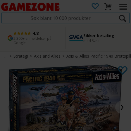
4.8
Sikker betaling
1 dags levering
45 dager returfrist
2 300+ anmeldelser på
med Svea
Bestill innen kl. 12
Enkel retur
Google
spill
>
Strategi
>
Axis and Allies
>
Axis & Allies Pacific 1940 Brettspill