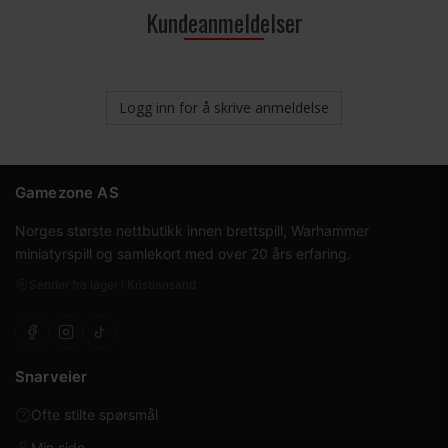
Kundeanmeldelser
Logg inn for å skrive anmeldelse
Gamezone AS
Norges største nettbutikk innen brettspill, Warhammer
miniatyrspill og samlekort med over 20 års erfaring.
Sender fra lager i Kristiansand
Snarveier
Ofte stilte spørsmål
Min side