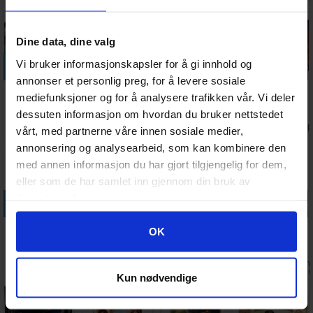
Dine data, dine valg
Legg i handlekurven
Legg i handlekurven
Legg i handlekurven
Legg i handle
Vi bruker informasjonskapsler for å gi innhold og
annonser et personlig preg, for å levere sosiale
Axis & Allies
Terraforming
Western
Total War
mediefunksjoner og for å analysere trafikken vår. Vi deler
Stalingrad
Mars -
Campaigns
Rome
dessuten informasjon om hvordan du bruker nettstedet
Brettspill
SVENSK
Brettspill
Brettspill
Antall på
Ventes inn
Ventes inn
Antall 
1 168,-
769,-
539,-
1 618,-
vårt, med partnerne våre innen sosiale medier,
lager:
5
30.09.2026
27.08.2026
lager:
annonsering og analysearbeid, som kan kombinere den
med annen informasjon du har gjort tilgjengelig for dem,
eller som de har samlet inn gjennom din bruk av
tjenestene deres.
Legg i handlekurven
Legg i handlekurven
Legg i handlekurven
Legg i handle
Twilight
Agricola
Memoir 44
Race for the
Googles retningslinjer for personvern
OK
Struggle
Brettspill
Brettspill
Galaxy
Deluxe
Brettspill
Ventes inn
Antall på
Ventes inn
Ventes inn
737,-
698,-
738,-
403,-
Brettspill
30.09.2026
lager:
9
15.08.2026
30.09.202
Kun nødvendige