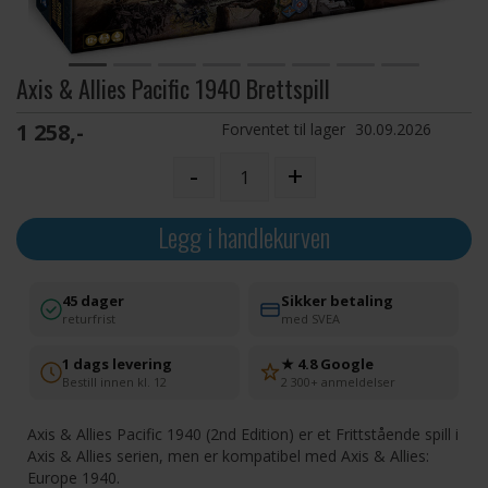
Axis & Allies Pacific 1940 Brettspill
1 258,-
Forventet til lager
30.09.2026
-
+
Legg i handlekurven
45 dager
Sikker betaling
returfrist
med SVEA
1 dags levering
★ 4.8 Google
Bestill innen kl. 12
2 300+ anmeldelser
Axis & Allies Pacific 1940 (2nd Edition) er et Frittstående spill i
Axis & Allies serien, men er kompatibel med Axis & Allies:
Europe 1940.