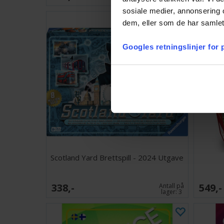
sosiale medier, annonsering 
dem, eller som de har samlet
Googles retningslinjer for
Scotland Yard Brettspill - 2024 Utgave
338,-
549,-
Antall på
lager:
3