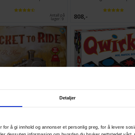
808,-
Antall på
lager:
9
Detaljer
Ticket to Ride Brettspill
Qwirkle Brettspill
 for å gi innhold og annonser et personlig preg, for å levere sos
370,-
Antall på
deler dessuten informasjon om hvordan du bruker nettstedet vårt,
lager:
20+