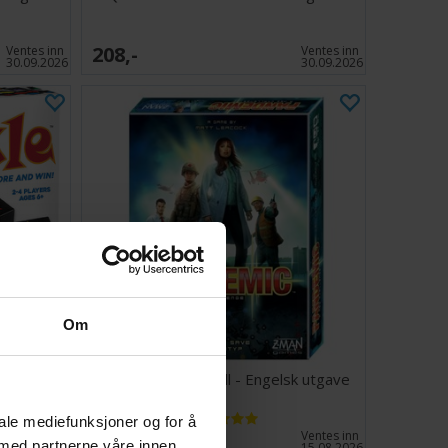
208,-
Ventes inn
Ventes inn
30.09.2026
30.09.2026
Om
Pandemic Brettspill - Engelsk utgave
iale mediefunksjoner og for å
583,-
Antall på
Ventes inn
 med partnerne våre innen
lager:
5
15.08.2026