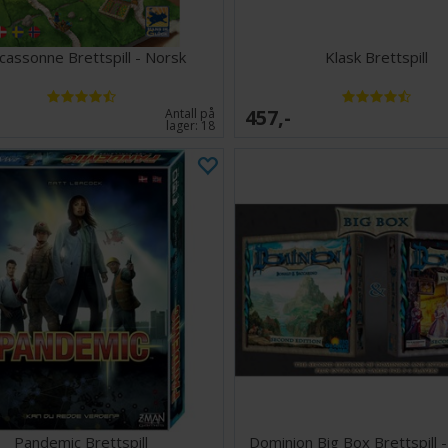
cassonne Brettspill - Norsk
Klask Brettspill
457,-
Antall på
lager:
18
Pandemic Brettspill
Dominion Big Box Brettspill 