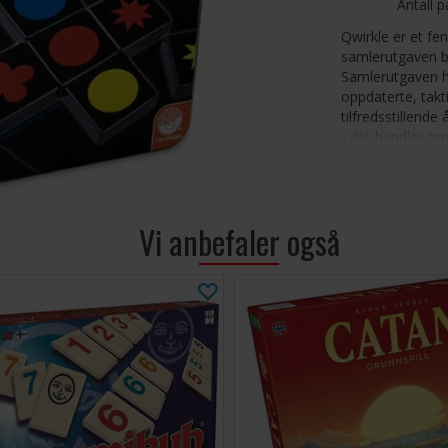
Antall p
Qwirkle er et fe
samlerutgaven byr
Samlerutgaven h
oppdaterte, takti
tilfredsstillende
- det handler om
det taktiske man
mest prisbelønte 
samlerutgaven.
Vi anbefaler også
Spillerne begynne
klosser med én 
deler) på bordet.
én tidligere spil
må ha samme farg
Spillerne får ett
blokker. Det er 
en spiller fullfø
får han ytterlige
seks blokker.