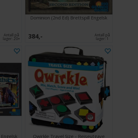
Dominion (2nd Ed) Brettspill Engelsk
384,-
Antall på
Antall på
lager:
20+
lager:
1
- Engelsk
Qwirkle Travel Size - Reiseutgave