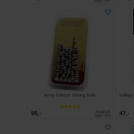
lager:
20+
Army Painter Mixing Balls
Vallejo
98,-
47,-
Antall på
lager:
20+