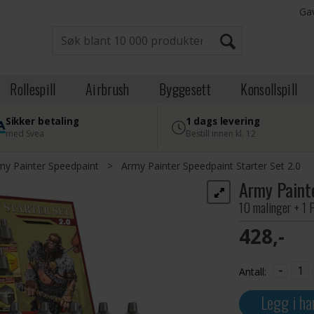
Ga
Rollespill
Airbrush
Byggesett
Konsollspill
Sikker betaling
1 dags levering
med Svea
Bestill innen kl. 12
my Painter Speedpaint
>
Army Painter Speedpaint Starter Set 2.0
Army Paint
10 malinger + 1 
428,-
-
Antall:
Legg i ha