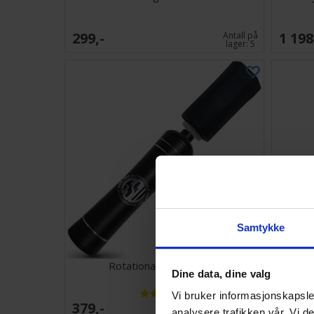
299,-
1 198
Antall på
lager:
5
Samtykke
Rotational Paint Shaker
Re
Dine data, dine valg
Vi bruker informasjonskapsler
379,-
196,-
Antall på
analysere trafikken vår. Vi 
lager:
12