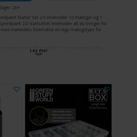
 lager:
20+
edpaint Starter Set 2.0 inneholder 10 malinger og 1
Speedpaint 2.0 startsettet inneholder alt du trenger for
med markedets foretrukne en-lags malingstype for
sinmedium som flyter perfekt over miniatyrene dine,
Les mer
ts en uovertruffen malingsløsning som gir deg mer tid
ngen. Alle Speedpaints leveres med to høykvalitets, rustfrie
llerede lastet inn i flasken, for å sikre perfekt konsistens
g.
å er du FERDIG! Påfør et rikt lag med din favoritt
 ved å bruke en stor pensel og se hvordan den lager
 highlights for deg.
paints godt før bruk: Malingen kan ha separert seg noe
duksjon og kjøpstidspunkt. For å få et perfekt resultat
det å riste godt på flasken i rundt 15 sekunder før bruk.
 en matt hvit primer før bruk for best resultat.
er ikke anbefalet å bruke en wet palette til
s, da det kan føre til at malingen trekker gjennom