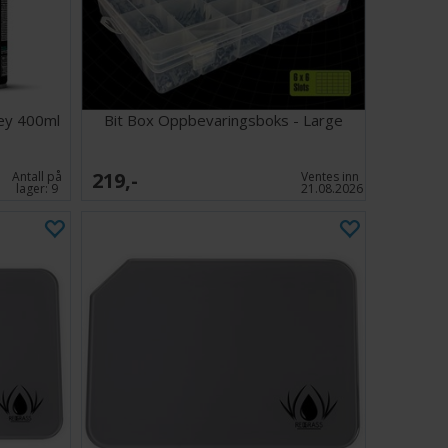
papiret og setter merker på foam.
nkluderer følgende:
Speedpaints
er - inkludert 1 Speedpaint Metallics
rey 400ml
Bit Box Oppbevaringsboks - Large
ting Brush
219,-
Antall på
Ventes inn
lager:
9
21.08.2026