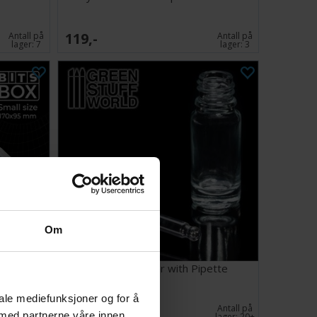
119,-
Antall på
Antall på
lager:
7
lager:
3
Om
mall
Empty Glass Jar with Pipette
iale mediefunksjoner og for å
29,-
Antall på
Antall på
 med partnerne våre innen
lager:
19
lager:
20+