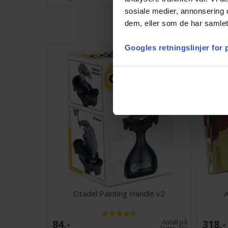
sosiale medier, annonsering 
dem, eller som de har samlet
Googles retningslinjer for
Citadel Painting Handle v2
A
84,-
318,-
Antall på