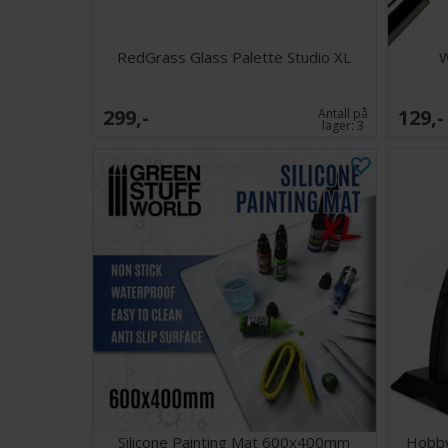
RedGrass Glass Palette Studio XL
W
299,-
129,-
Antall på
lager:
3
Silicone Painting Mat 600x400mm
Hobby