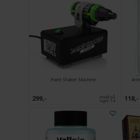
Paint Shaker Machine
Arm
299,-
118,-
Antall på
lager:
14