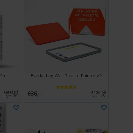
85ml
Everlasting Wet Palette Painter v2
636,-
Antall på
Antall på
lager:
20+
lager:
8