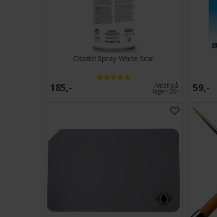
Citadel Spray White Scar
185,-
59,-
Antall på
lager:
20+