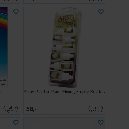
lager:
20+
lager:
20+
g
Army Painter Paint Mixing Empty Bottles
58,-
Antall på
Antall på
lager:
17
lager:
20+