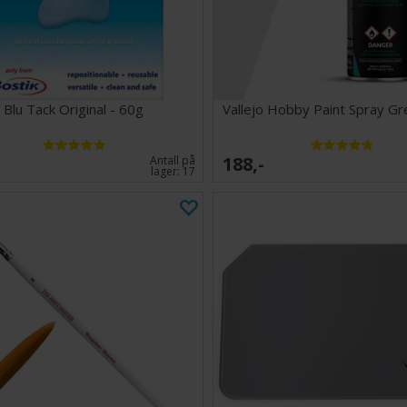
hydrerings
Starter Set 2.0 i
10x 18ml 
5 nye farg
Blu Tack Original - 60g
Vallejo Hobby Paint Spray G
1 Basecoa
188,-
Antall på
lager:
17