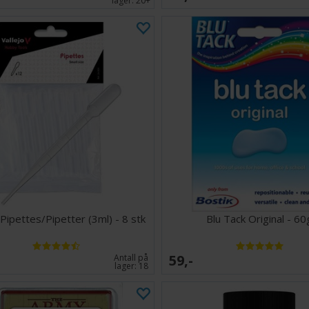
lager:
20+
 Pipettes/Pipetter (3ml) - 8 stk
Blu Tack Original - 60
59,-
Antall på
lager:
18