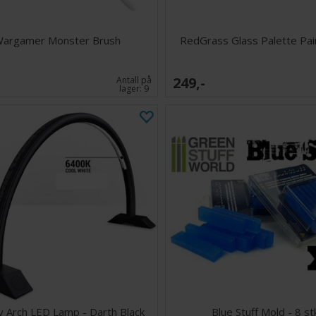
argamer Monster Brush
RedGrass Glass Palette Pai
249,-
Antall på
lager:
9
 Arch LED Lamp - Darth Black
Blue Stuff Mold - 8 st