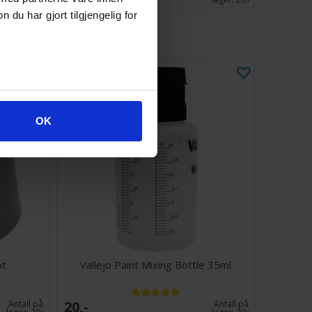
u har gjort tilgjengelig for
OK
ot
Vallejo Paint Mixing Bottle 35ml
20,-
Antall på
Antall på