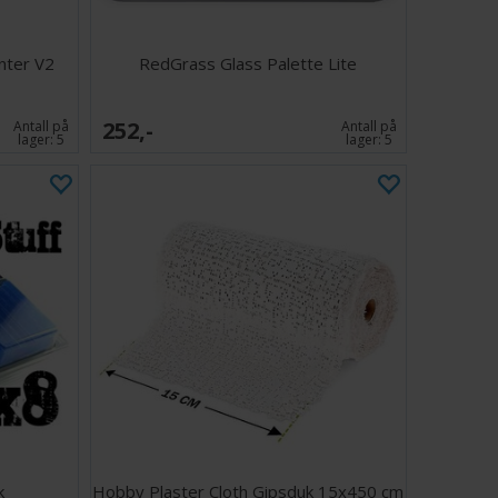
nter V2
RedGrass Glass Palette Lite
252,-
Antall på
Antall på
lager:
5
lager:
5
k
Hobby Plaster Cloth Gipsduk 15x450 cm