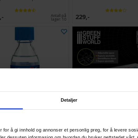
,-
229,-
Antall på
lager:
10
Detaljer
vell Paint Remover 100ml
Bit Box Oppbevaring - S
 for å gi innhold og annonser et personlig preg, for å levere sos
99,-
Ventes inn
deler dessuten informasjon om hvordan du bruker nettstedet vårt,
30.09.2026