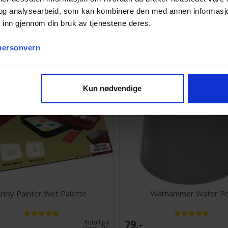
og analysearbeid, som kan kombinere den med annen informasjon d
Vi anbefaler også
 inn gjennom din bruk av tjenestene deres.
 personvern
Kun nødvendige
rmy Painter Wet Palette
Warhammer Water P
79,-
Antall på