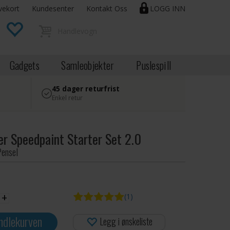
vekort
Kundesenter
Kontakt Oss
LOGG INN
Gadgets
Samleobjekter
Puslespill
45 dager returfrist
Enkel retur
er Speedpaint Starter Set 2.0
Pensel
+
(1)
ndlekurven
Legg i ønskeliste