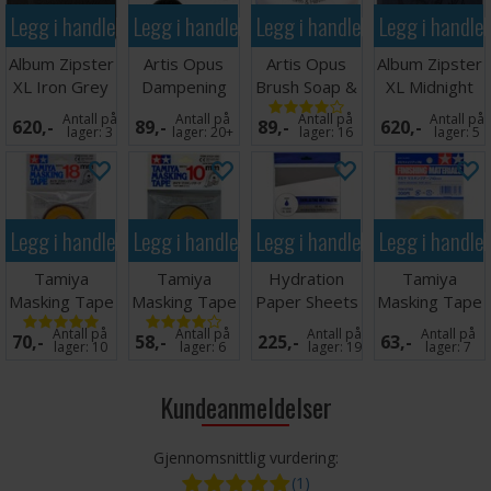
Legg i handlekurven
Legg i handlekurven
Legg i handlekurven
Legg i handle
Album Zipster
Artis Opus
Artis Opus
Album Zipster
XL Iron Grey
Dampening
Brush Soap &
XL Midnight
24-pocket
Pad Insert
Conditioner
Blue 24-
Antall på
Antall på
Antall på
Antall på
620,-
89,-
89,-
620,-
Pack
3ml
pocket
lager:
3
lager:
20+
lager:
16
lager:
5
Legg i handlekurven
Legg i handlekurven
Legg i handlekurven
Legg i handle
Tamiya
Tamiya
Hydration
Tamiya
Masking Tape
Masking Tape
Paper Sheets
Masking Tape
- 18mm
- 10mm
StudioXL
- 40mm
Antall på
Antall på
Antall på
Antall på
70,-
58,-
225,-
63,-
20x30 cm
lager:
10
lager:
6
lager:
19
lager:
7
Kundeanmeldelser
Gjennomsnittlig vurdering:
(1)