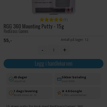
(1)
RGG 360 Mounting Putty - 15g
RedGrass Games
55,-
Antall på lager:
12
-
+
Legg i handlekurven
45 dager
Sikker betaling
returfrist
med SVEA
1 dags levering
★ 4.8 Google
Bestill innen kl. 12
2 300+ anmeldelser
15 gram putty for bruk med RedGrassGames' 360