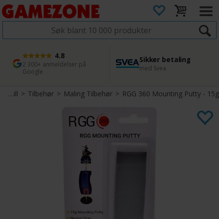
4.8
Sikker betaling
1 dags levering
45 dager returfrist
2 300+ anmeldelser på
med Svea
Bestill innen kl. 12
Enkel retur
Google
Miniatyrspill
>
Tilbehør
>
Maling Tilbehør
>
RGG 360 Mounting Putty - 15g