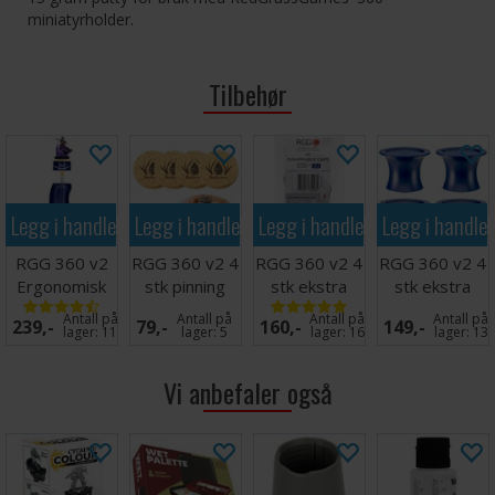
miniatyrholder.
Tilbehør
Legg i handlekurven
Legg i handlekurven
Legg i handlekurven
Legg i handle
RGG 360 v2
RGG 360 v2 4
RGG 360 v2 4
RGG 360 v2 4
Ergonomisk
stk pinning
stk ekstra
stk ekstra
Miniatyr
corks
korker
korker XL
Antall på
Antall på
Antall på
Antall på
239,-
79,-
160,-
149,-
Holder
lager:
11
lager:
5
lager:
16
lager:
13
Vi anbefaler også