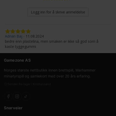
Logg inn for å skrive anmeldelse
Adrian Baj
11.08.2024
bedre enn plastelina, men smaken er ikke så god som å
kaste tyggegummi
Gamezone AS
Norges største nettbutikk innen brettspill, Warhammer
miniatyrspill og samlekort med over 20 års erfaring.
Sender fra lager i Kristiansand
Snarveier