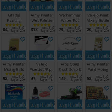
Legg i handlekurven
Legg i handlekurven
Legg i handlekurven
Legg i handle
Citadel
Army Painter
Warhammer
Vallejo Paint
Painting
Wet Palette
Water Pot
Mixing Bottle
Handle v2
35ml
Antall på
Antall på
Antall på
Antall på
84,-
318,-
79,-
20,-
lager:
20+
lager:
20+
lager:
20+
lager:
20+
Legg i handlekurven
Legg i handlekurven
Legg i handlekurven
Legg i handle
Army Painter
Vallejo
Artis Opus
Army Painter
Mixing Balls
Pipettes/Pipetter
Brush Soap &
Paint Mixing
(3ml) - 8 stk
Conditioner
Empty
Antall på
Antall på
Antall på
Antall på
98,-
47,-
149,-
58,-
10ml
Bottles
lager:
20+
lager:
18
lager:
6
lager:
20+
Legg i handlekurven
Legg i handlekurven
Legg i handlekurven
Legg i handle