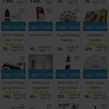
1 099,-
1 840,-
54,-
79,-
2.0
lager:
20+
lager:
7
lager:
9
lager:
20+
Legg i handlekurven
Legg i handlekurven
Legg i handlekurven
Legg i handle
Brush Repair
Speed Palette
Round Mixing
Warpaints
Gel - 17ml
Palette -
Fanatic
17x10 cm
Starter Paint
Antall på
Antall på
Antall på
Antall på
79,-
95,-
59,-
429,-
Set
lager:
11
lager:
15
lager:
7
lager:
18
Legg i handlekurven
Legg i handlekurven
Legg i handlekurven
Legg i handle
Citadel Colour
Painter v2
RGG 360 v2
Artis Opus
Spray Stick v2
Hydration
Ergonomisk
Palette
Foam (1 stk)
Miniatyr
Antall på
Antall på
Antall på
Antall på
180,-
99,-
239,-
68,-
Holder
lager:
18
lager:
5
lager:
11
lager:
20+