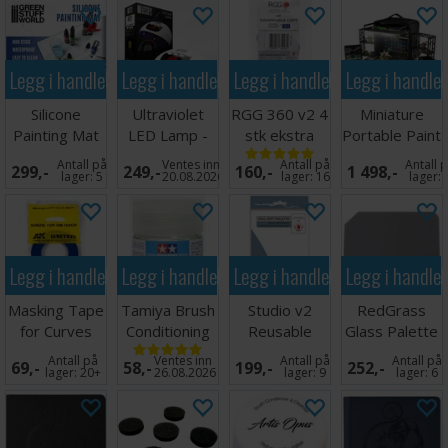
Legg i handlekurven
Legg i handlekurven
Legg i handlekurven
Legg i handle
Silicone
Ultraviolet
RGG 360 v2 4
Miniature
Painting Mat
LED Lamp -
stk ekstra
Portable Paint
600x400mm
UV Lys
korker
Station
Antall på
Ventes inn
Antall på
Antall 
299,-
249,-
160,-
1 498,-
lager:
5
20.08.2026
lager:
16
lager:
Legg i handlekurven
Legg i handlekurven
Legg i handlekurven
Legg i handle
Masking Tape
Tamiya Brush
Studio v2
RedGrass
for Curves
Conditioning
Reusable
Glass Palette
3mm
Fluid 23ml
Membrane
Lite
Antall på
Ventes inn
Antall på
Antall på
69,-
58,-
199,-
252,-
(15 stk)
lager:
20+
26.08.2026
lager:
9
lager:
6