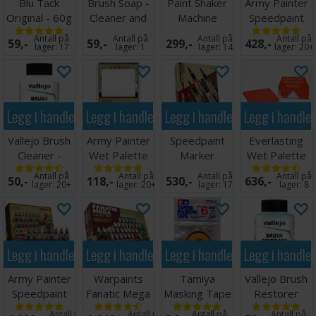
Blu Tack
Brush Soap -
Paint Shaker
Army Painter
Original - 60g
Cleaner and
Machine
Speedpaint
Preserver
Starter Set
Antall på
Antall på
Antall på
Antall på
59,-
59,-
299,-
428,-
2.0
lager:
17
lager:
1
lager:
14
lager:
20+
Legg i handlekurven
Legg i handlekurven
Legg i handlekurven
Legg i handle
Vallejo Brush
Army Painter
Speedpaint
Everlasting
Cleaner -
Wet Palette
Marker
Wet Palette
85ml
Refill
Starter Set
Painter v2
Antall på
Antall på
Antall på
Antall på
50,-
118,-
530,-
636,-
lager:
20+
lager:
20+
lager:
17
lager:
8
Legg i handlekurven
Legg i handlekurven
Legg i handlekurven
Legg i handle
Army Painter
Warpaints
Tamiya
Vallejo Brush
Speedpaint
Fanatic Mega
Masking Tape
Restorer
Most Wanted
Paint Set
- 6mm
85ml
Antall på
Antall på
Antall på
Antall på