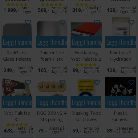
Mega Set 2.0
Metallic Set
Palette
Membrane
Antall på
Antall på
Antall på
Antall på
1 999,-
509,-
319,-
129,-
2.0
Graffiti
(15 stk)
lager:
3
lager:
10
lager:
6
lager:
20+
Legg i handlekurven
Legg i handlekurven
Legg i handlekurven
Legg i handle
RedGrass
Painter Lite
Everlasting
Painter v2
Glass Palette
foam 1 stk
Wet Palette 2
Hydration
Painter V2
15x20 cm
Wavy
Paper Sheets
Antall på
Antall på
Antall på
Antall på
249,-
105,-
99,-
129,-
50stk
lager:
5
lager:
16
lager:
15
lager:
13
Legg i handlekurven
Legg i handlekurven
Legg i handlekurven
Legg i handle
Wet Palette
RGG 360 v2 4
Masking Tape
Plastic
XL
stk pinning
for Curves
Funnels -
Wargamers
corks
2mm
Plasttrakter
Antall på
Antall på
Antall på
Ventes inn
428,-
79,-
59,-
89,-
Edition
(10 stk)
lager:
16
lager:
5
lager:
19
21.08.2026