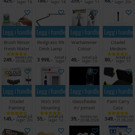
429,-
180,-
239,-
68,-
Set
Holder
lager:
18
lager:
18
lager:
11
lager:
20+
Legg i handlekurven
Legg i handlekurven
Legg i handlekurven
Legg i handle
Brush Rinser
Redgrass R9
Warhammer
Citadel
Fresh Water
Desk Lamp
Colour
Medium
Rinse Well
Painting
Texture
Ventes inn
Antall på
Antall på
Antall på
249,-
3 998,-
49,-
80,-
Handle v3
Spreader
20.08.2026
lager:
4
lager:
10
lager:
15
Legg i handlekurven
Legg i handlekurven
Legg i handlekurven
Legg i handle
Citadel
RGG 360
Glassflaske
Paint Carry
Painting
Mounting
m/ pensel
Case
Handle XL v2
Putty - 15g
Antall på
Antall på
Ventes inn
Ventes inn
145,-
55,-
39,-
349,-
lager:
20+
lager:
12
20.08.2026
21.08.202