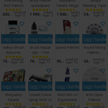
Everlasting
Army Painter
Warpaints
Tamiya
Wet Palette
Speedpaint
Fanatic Mega
Masking Tape
Painter v2
Most Wanted
Paint Set
- 6mm
Antall på
Antall på
Antall på
Antall på
636,-
1 099,-
1 840,-
54,-
2.0
lager:
8
lager:
20+
lager:
7
lager:
9
Legg i handlekurven
Legg i handlekurven
Legg i handlekurven
Legg i handle
Vallejo Brush
Brush Repair
Speed Palette
Round Mixing
Restorer
Gel - 17ml
Palette -
85ml
17x10 cm
Antall på
Antall på
Antall på
Antall på
79,-
79,-
95,-
59,-
lager:
20+
lager:
11
lager:
15
lager:
7
Legg i handlekurven
Legg i handlekurven
Legg i handlekurven
Legg i handle
Warpaints
Citadel Colour
RGG 360 v2
Artis Opus
Fanatic
Spray Stick v2
Ergonomisk
Palette
Starter Paint
Miniatyr
Antall på
Antall på
Antall på
Antall på