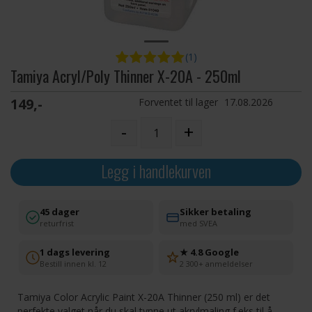
(1)
Tamiya Acryl/Poly Thinner X-20A - 250ml
149,-
Forventet til lager
17.08.2026
-
+
Legg i handlekurven
45 dager
Sikker betaling
returfrist
med SVEA
1 dags levering
★ 4.8 Google
Bestill innen kl. 12
2 300+ anmeldelser
Tamiya Color Acrylic Paint X-20A Thinner (250 ml) er det
perfekte valget når du skal tynne ut akrylmaling f.eks til å