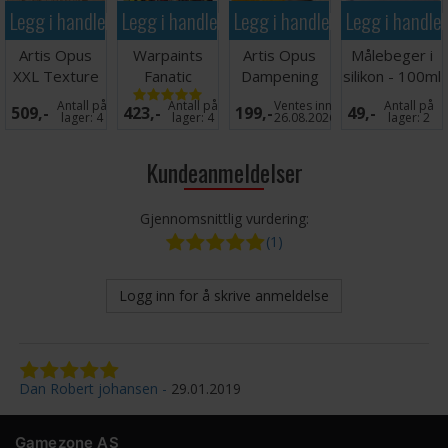
Legg i handlekurven
Legg i handlekurven
Legg i handlekurven
Legg i handle
Artis Opus
Warpaints
Artis Opus
Målebeger i
XXL Texture
Fanatic
Dampening
silikon - 100ml
Palette
Metallics Paint
Pad
Antall på
Antall på
Ventes inn
Antall på
509,-
423,-
199,-
49,-
Graffiti
Set
lager:
4
lager:
4
26.08.2026
lager:
2
Kundeanmeldelser
Gjennomsnittlig vurdering:
(1)
Logg inn for å skrive anmeldelse
Dan Robert johansen
29.01.2019
Gamezone AS