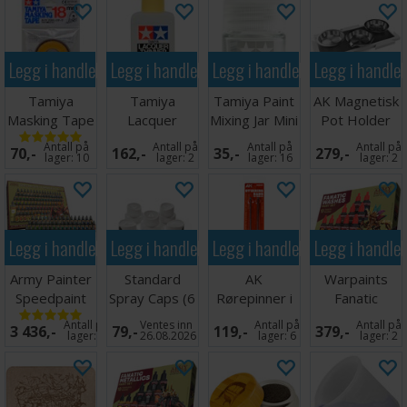
Legg i handlekurven
Legg i handlekurven
Legg i handlekurven
Legg i handle
Tamiya
Tamiya
Tamiya Paint
AK Magnetisk
Masking Tape
Lacquer
Mixing Jar Mini
Pot Holder
- 18mm
Thinner -
Round 10ml
Antall på
Antall på
Antall på
Antall på
70,-
162,-
35,-
279,-
250ml
lager:
10
lager:
2
lager:
16
lager:
2
Legg i handlekurven
Legg i handlekurven
Legg i handlekurven
Legg i handle
Army Painter
Standard
AK
Warpaints
Speedpaint
Spray Caps (6
Rørepinner i
Fanatic
Complete Set
stk) - White
Rustfritt Stål
Washes Paint
Antall på
Ventes inn
Antall på
Antall på
3 436,-
79,-
119,-
379,-
2.0
Set
lager:
5
26.08.2026
lager:
6
lager:
2