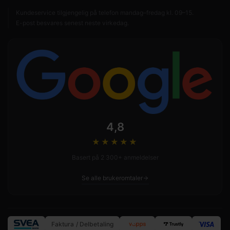
Kundeservice tilgjengelig på telefon mandag–fredag kl. 09–15.
E-post besvares senest neste virkedag.
4,8
★★★★
★
Basert på 2 300+ anmeldelser
Se alle brukeromtaler
Faktura / Delbetaling