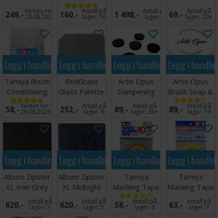
UV Lys
korker
Station
3mm
Ventes inn
Antall på
Antall på
Antall på
249,-
160,-
1 498,-
69,-
20.08.2026
lager:
16
lager:
1
lager:
20+
Legg i handlekurven
Legg i handlekurven
Legg i handlekurven
Legg i handle
Tamiya Brush
RedGrass
Artis Opus
Artis Opus
Conditioning
Glass Palette
Dampening
Brush Soap &
Fluid 23ml
Lite
Pad Insert
Conditioner
Ventes inn
Antall på
Antall på
Antall på
58,-
252,-
89,-
89,-
Pack
3ml
26.08.2026
lager:
6
lager:
20+
lager:
16
Legg i handlekurven
Legg i handlekurven
Legg i handlekurven
Legg i handle
Album Zipster
Album Zipster
Tamiya
Tamiya
XL Iron Grey
XL Midnight
Masking Tape
Masking Tape
24-pocket
Blue 24-
- 10mm
- 40mm
Antall på
Antall på
Antall på
Antall på
620,-
620,-
58,-
63,-
pocket
lager:
3
lager:
5
lager:
6
lager:
7