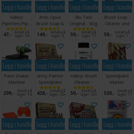
Legg i handlekurven
Legg i handlekurven
Legg i handlekurven
Legg i handle
Vallejo
Artis Opus
Blu Tack
Brush Soap -
Pipettes/Pipetter
Brush Soap &
Original - 60g
Cleaner and
(3ml) - 8 stk
Conditioner
Preserver
Antall på
Antall på
Antall på
Antall på
47,-
149,-
59,-
59,-
10ml
lager:
18
lager:
6
lager:
17
lager:
1
Legg i handlekurven
Legg i handlekurven
Legg i handlekurven
Legg i handle
Paint Shaker
Army Painter
Vallejo Brush
Speedpaint
Machine
Speedpaint
Cleaner -
Marker
Starter Set
85ml
Starter Set
Antall på
Antall på
Antall på
Antall på
299,-
428,-
50,-
530,-
2.0
lager:
14
lager:
20+
lager:
20+
lager:
17
Legg i handlekurven
Legg i handlekurven
Legg i handlekurven
Legg i handle