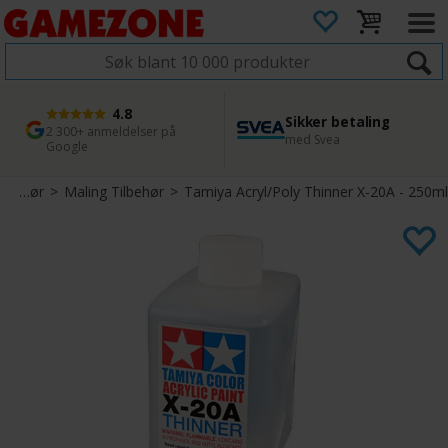
4.8
Sikker betaling
1 dags levering
45 dager returfrist
2 300+ anmeldelser på
med Svea
Bestill innen kl. 12
Enkel retur
Google
Tilbehør
>
Maling Tilbehør
>
Tamiya Acryl/Poly Thinner X-20A - 250ml