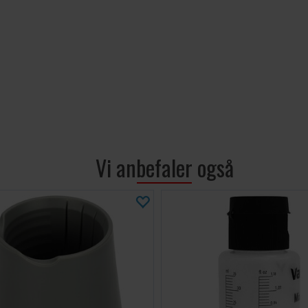
perfekt til
Tekniske spesi
Inngangse
Utgangseff
Rotasjons
Lydnivå: 
Kabelleng
Inkluderer
Merk:
Unngå kont
Vi anbefaler også
minutter mellom 
bør du bruke en 
Oppgrader arbeid
maling som er kla