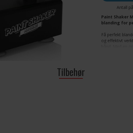
Antall p
Paint Shaker M
blanding for p
Få perfekt blan
og effektivt verk
hånd. Med en op
sørger denne kraf
lateksmaling blan
fokusere på hobb
Tilbehør
pigmentseparasj
Kraftig o
malingen g
Universel
inkludert 
Sikker og 
godt på pl
Stille og 
reduserer 
Enkel å 