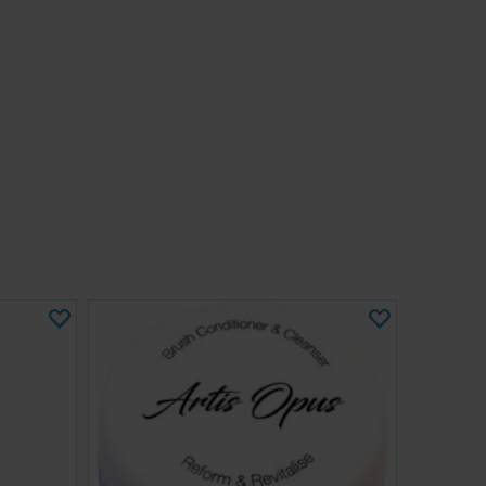
legg til ethvert maleroppsett.
fikasjoner:
ffekt: 100-240 V
ekt: 6 V (3 W)
hastighet: 3 200 o/min
40-45 dB
de: 2 m
: 1 malingsrister + 3 ekstra gummibånd
inuerlig bruk i mer enn 15 minutter, og la den hvile i 5
hver økt for å unngå motorskader. For best resultat
blandekule i malingsflaskene.
sflyten din med GSW Paint Shaker Machine - for feilfri
r til bruk hver gang!