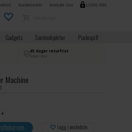
vekort
Kundesenter
Kontakt Oss
LOGG INN
Gadgets
Samleobjekter
Puslespill
45 dager returfrist
Enkel retur
er Machine
d
+
ndlekurven
Legg i ønskeliste