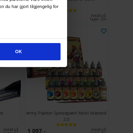
u har gjort tilgjengelig for
79,-
Antall på
Antall på
lager:
6
lager:
20+
OK
ml
Army Painter Speedpaint Most Wanted
2.0
1 097,-
Antall på
Antall på