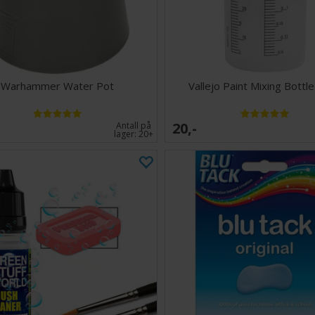
Warhammer Water Pot
Vallejo Paint Mixing Bottl
20,-
Antall på
lager:
20+