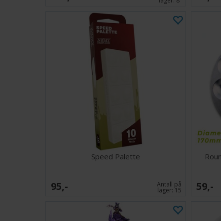
lager:
8
Speed Palette
Roun
95,-
59,-
Antall på
lager:
15