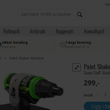
Ga
Rollespill
Airbrush
Byggesett
Konsollspill
Sikker betaling
1 dags levering
med Svea
Bestill innen kl. 12
r
>
Paint Shaker Machine
Paint Shak
Green Stuff Worl
299,-
-
Antall:
Legg i ha