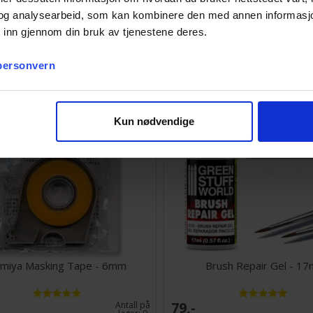
og analysearbeid, som kan kombinere den med annen informasjon d
 inn gjennom din bruk av tjenestene deres.
1 858,-
Antall på
lager:
17
 personvern
Kun nødvendige
miya Masking Tape - 6mm
Brush Repair Gel - 17
79,-
Antall på