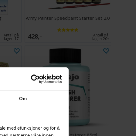
g
Army Painter Speedpaint Starter Set 2.0
428,-
Antall på
Antall på
lager:
17
lager:
20+
Om
iale mediefunksjoner og for å
int Set
Vallejo Brush Restorer 85ml
 med partnerne våre innen