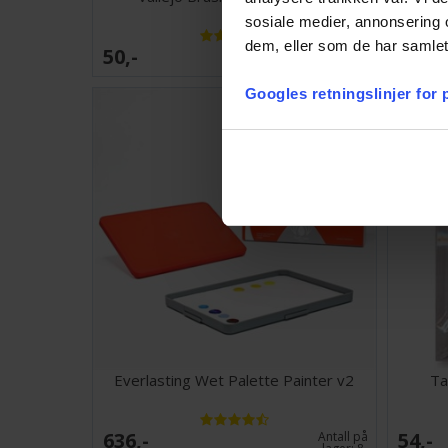
sosiale medier, annonsering 
dem, eller som de har samlet
50,-
532,-
Antall på
lager:
20+
Googles retningslinjer for
Everlasting Wet Palette Painter v2
Ta
636,-
54,-
Antall på