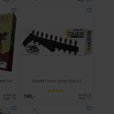
lager:
11
lager:
20+
aint Set
Citadel Colour Spray Stick v2
180,-
Antall på
Antall på
lager:
18
lager:
19