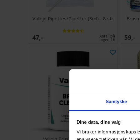
Vallejo Pipettes/Pipetter (3ml) - 8 stk
Brush
47,-
59,-
Antall på
lager:
18
Samtykke
Dine data, dine valg
Vi bruker informasjonskapsler
Vallejo Brush Cleaner - 85ml
Spe
analysere trafikken vår. Vi 