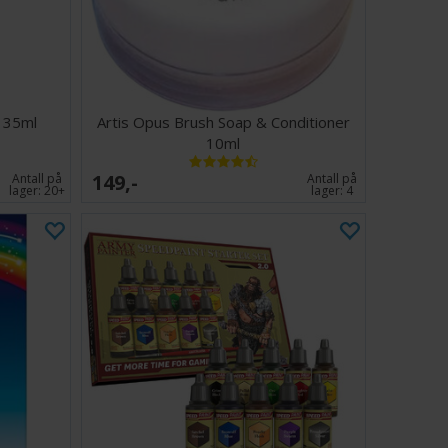
e 35ml
Artis Opus Brush Soap & Conditioner
10ml
149,-
Antall på
Antall på
lager:
20+
lager:
4