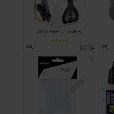
Citadel Painting Handle v2
84,-
79,-
Antall på
lager:
20+