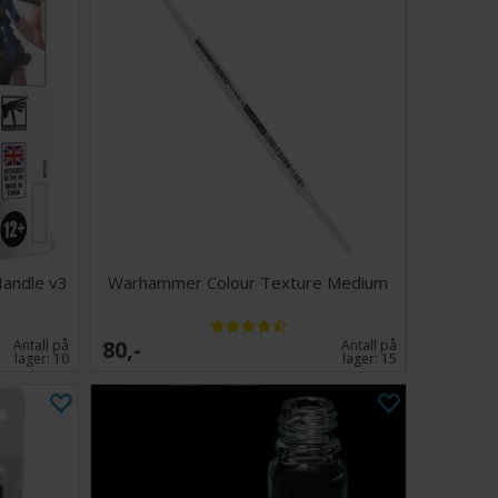
Handle v3
Warhammer Colour Texture Medium
80,-
Antall på
Antall på
lager:
10
lager:
15