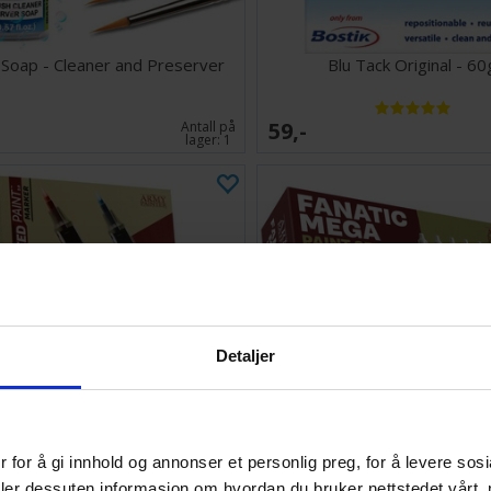
 Soap - Cleaner and Preserver
Blu Tack Original - 60
59,-
Antall på
lager:
1
Detaljer
 for å gi innhold og annonser et personlig preg, for å levere sos
edpaint Marker Starter Set
Warpaints Fanatic Mega Pa
deler dessuten informasjon om hvordan du bruker nettstedet vårt,