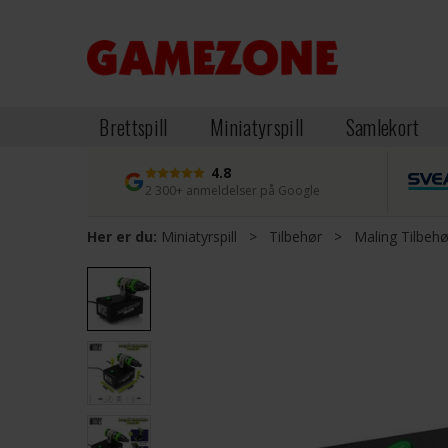
Brettspill
Miniatyrspill
Samlekort
4.8
2 300+ anmeldelser på Google
Her er du:
Miniatyrspill
>
Tilbehør
>
Maling Tilbehø