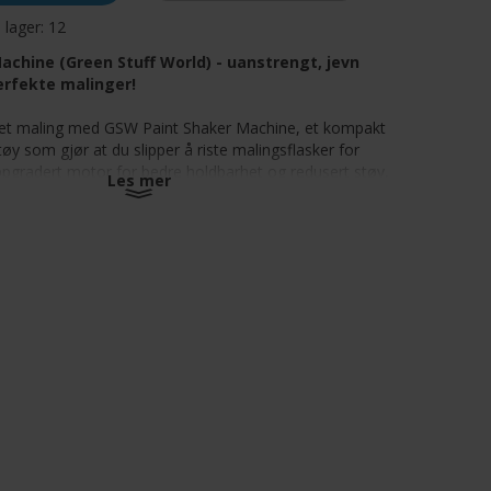
å lager:
12
achine (Green Stuff World) - uanstrengt, jevn
erfekte malinger!
det maling med GSW Paint Shaker Machine, et kompakt
tøy som gjør at du slipper å riste malingsflasker for
pgradert motor for bedre holdbarhet og redusert støy,
Les mer
tige enheten for at akryl-, lakk-, emalje-, olje- og
des til en jevn og ensartet konsistens - slik at du kan
yen din i stedet for å kjempe mot gjenstridig
on.
g effektiv blanding:
Motoren på 3200 o/min blander
rundig for jevn påføring.
l kompatibilitet:
Fungerer med 10 ml til 60 ml flasker,
Citadel, Vallejo, Army Painter og mer.
stabil drift:
Innebygde sugekopper holder enheten
ass på glatte overflater.
pålitelig ytelse:
Optimaliserte interne komponenter
støy og forlenger motorens levetid.
bruke og oppbevare:
Kompakt design gjør den til et