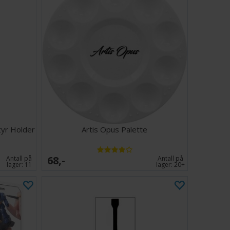
tyr Holder
Artis Opus Palette
68,-
Antall på
Antall på
lager:
11
lager:
20+