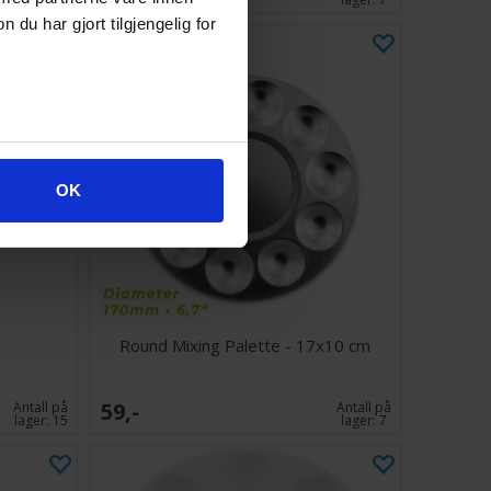
u har gjort tilgjengelig for
OK
Round Mixing Palette - 17x10 cm
59,-
Antall på
Antall på
lager:
15
lager:
7