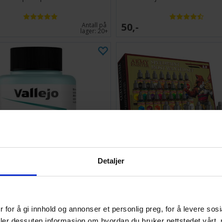
50,-
Antall på
lager:
20+
Detaljer
llejo Brush Restorer 85ml
Army Painter Speedpaint Mo
2.0
 for å gi innhold og annonser et personlig preg, for å levere sos
1 099,-
Antall på
deler dessuten informasjon om hvordan du bruker nettstedet vårt,
lager:
20+