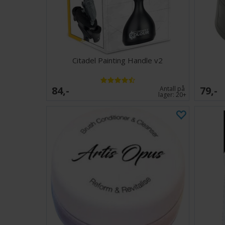
Citadel Painting Handle v2
84,-
79,-
Antall på
lager:
20+