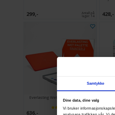
299,-
428,-
Antall på
lager:
14
Samtykke
Everlasting Wet Palette Painter v2
Va
Dine data, dine valg
Vi bruker informasjonskapsler
636,-
79,-
Antall på
analysere trafikken vår. Vi 
lager:
8