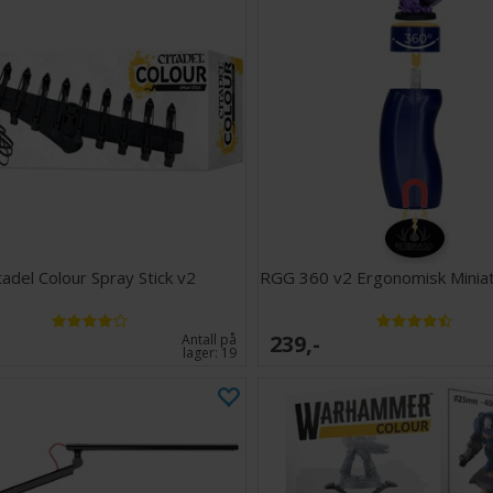
tadel Colour Spray Stick v2
RGG 360 v2 Ergonomisk Minia
239,-
Antall på
lager:
19