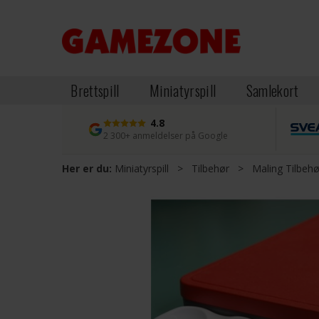
Brettspill
Miniatyrspill
Samlekort
4.8
2 300+ anmeldelser på Google
Her er du:
Miniatyrspill
>
Tilbehør
>
Maling Tilbehø