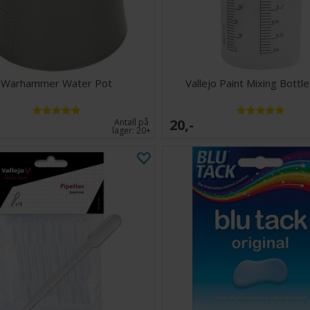
Warhammer Water Pot
Vallejo Paint Mixing Bottl
20,-
Antall på
lager:
20+