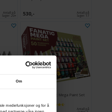
530,-
Antall på
Antall på
lager:
20+
lager:
17
Om
st Wanted
Warpaints Fanatic Mega Paint Set
iale mediefunksjoner og for å
1 840,-
Antall på
Antall på
 med partnerne våre innen
lager:
20+
lager:
7