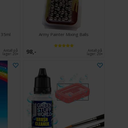
e 35ml
Army Painter Mixing Balls
98,-
Antall på
Antall på
lager:
20+
lager:
20+