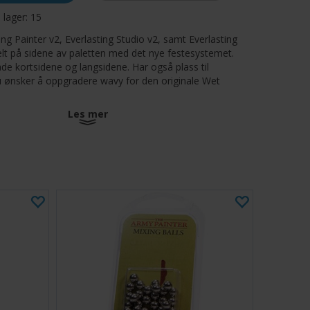
å lager:
15
ing Painter v2, Everlasting Studio v2, samt Everlasting
elt på sidene av paletten med det nye festesystemet.
de kortsidene og langsidene. Har også plass til
ønsker å oppgradere wavy for den originale Wet
Les mer
ner
este som lar deg koble den til Painter v2, Studio v2 og
obles på valgfri side
 har også penselholder
 design gjør den ideell for både høyre- og venstrehendte