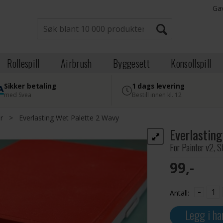
Ga
Rollespill
Airbrush
Byggesett
Konsollspill
Sikker betaling
1 dags levering
med Svea
Bestill innen kl. 12
r
>
Everlasting Wet Palette 2 Wavy
Everlastin
For Painter v2, S
99,-
-
Antall:
Legg i ha