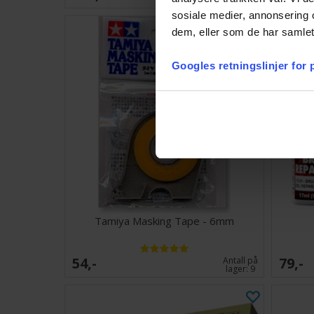
sosiale medier, annonsering 
dem, eller som de har samlet
Googles retningslinjer for
Tamiya Masking Tape - 6mm
54,-
79,-
Antall på
lager:
9