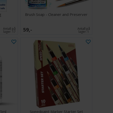
g
Brush Soap - Cleaner and Preserver
59,-
Antall på
Antall på
lager:
17
lager:
1
85ml
Speedpaint Marker Starter Set