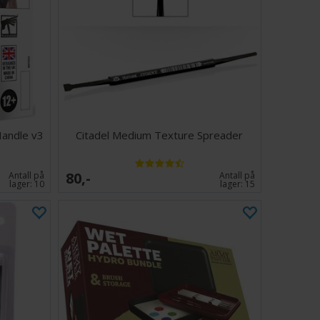
Handle v3
Citadel Medium Texture Spreader
80,-
Antall på
Antall på
lager:
10
lager:
15