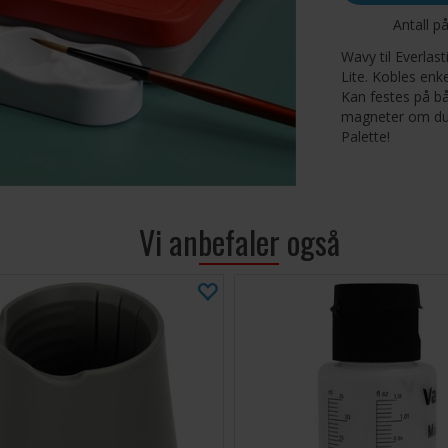
Antall p
Wavy til Everlast
Lite. Kobles enk
Kan festes på bå
magneter om du 
Palette!
Fem brøn
Universalf
Lite, kan k
Vi anbefaler også
Hver Wavy
Universelt