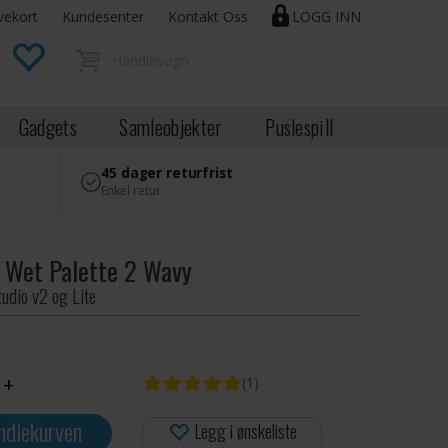
vekort
Kundesenter
Kontakt Oss
LOGG INN
Gadgets
Samleobjekter
Puslespill
45 dager returfrist
Enkel retur
g Wet Palette 2 Wavy
tudio v2 og Lite
+
(1)
ndlekurven
Legg i ønskeliste