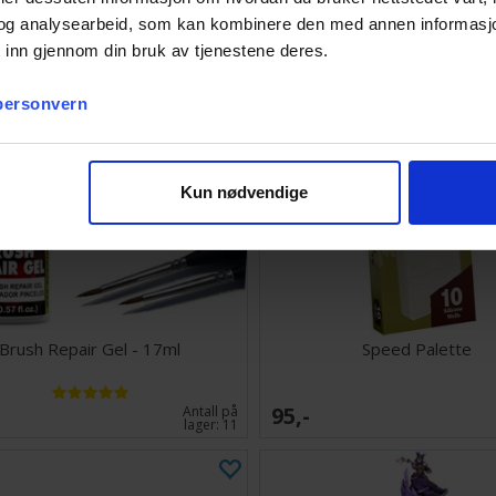
og analysearbeid, som kan kombinere den med annen informasjon d
 inn gjennom din bruk av tjenestene deres.
 personvern
Kun nødvendige
Brush Repair Gel - 17ml
Speed Palette
95,-
Antall på
lager:
11