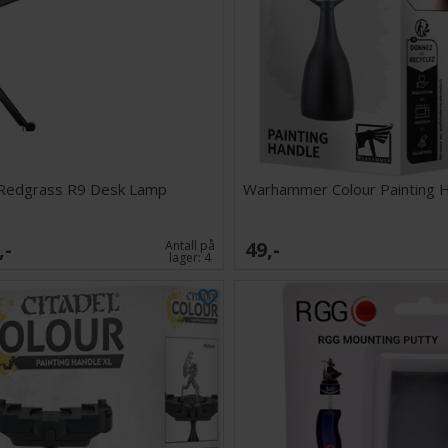
Redgrass R9 Desk Lamp
Warhammer Colour Painting 
,-
49,-
Antall på
lager:
4