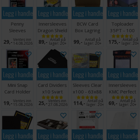
Legg i handlekurven
Legg i handlekurven
Legg i handlekurven
Legg i handle
Penny
Innersleeves
BCW Card
Toploader
Sleeves
Dragon Shield
Box Lagring
35PT - 100
63.5x89mm
Klar
1000 kort
stk 63,5 x
Ventes inn
Antall på
Antall på
Antall på
29,-
89,-
99,-
175,-
100 stk
64x89mm
88,9 mm
14.08.2026
lager:
20+
lager:
20+
lager:
20+
Legg i handlekurven
Legg i handlekurven
Legg i handlekurven
Legg i handle
Mini Snap
Card Dividers
Sleeves Clear
Innersleeves
Card Holder
x10 Svart
x100 - 63x88
KMC Perfect
m/box
Fit x100
Ventes inn
Ventes inn
Antall på
Antall på
19,-
25,-
114,-
69,-
64x89
15.08.2026
27.08.2026
lager:
20+
lager:
20+
Legg i handlekurven
Legg i handlekurven
Legg i handlekurven
Legg i handle