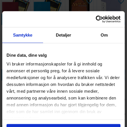
Legg i handlekurven
Legg i handlekurven
Legg i handlekurven
Legg i handle
Sleeves
Sleeves
Magic
Card Covers
Samtykke
Detaljer
Om
Matte Blood
Matte
DeckProtector
Toploading -
Red x100
Sapphire x100
Sleeves Mana
35 pt
Antall på
Antall på
Antall på
Antall på
114,-
114,-
189,-
69,-
66x91
66x91
Classic
lager:
20+
lager:
16
lager:
20+
lager:
20+
Dine data, dine valg
Vi bruker informasjonskapsler for å gi innhold og
annonser et personlig preg, for å levere sosiale
Legg i handlekurven
Legg i handlekurven
Legg i handlekurven
Legg i handle
mediefunksjoner og for å analysere trafikken vår. Vi deler
dessuten informasjon om hvordan du bruker nettstedet
FlexXfolio 18-
Collectors
Innersleeves
Plastlomme
Pocket Svart
Album Regular
Side-Loading
18-Pocket
vårt, med partnerne våre innen sosiale medier,
Svart
Klar 63x88
Side Load
annonsering og analysearbeid, som kan kombinere den
Antall på
Antall på
Antall på
Antall på
209,-
299,-
99,-
344,-
Svart x50
lager:
4
lager:
18
lager:
1
lager:
11
med annen informasjon du har gjort tilgjengelig for dem,
eller som de har samlet inn gjennom din bruk av
tjenestene deres.