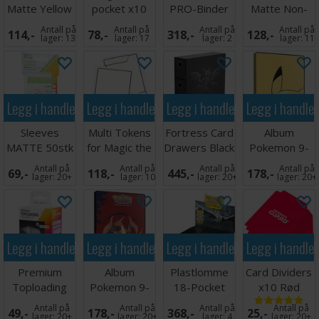
Matte Yellow
pocket x10
PRO-Binder
Matte Non-
x100 66x91
Grå
9-Pocket
Glare Black
Antall på
Antall på
Antall på
Antall på
114,-
78,-
318,-
128,-
Mega Chariza
lager:
13
lager:
17
lager:
2
lager:
11
Legg i handlekurven
Legg i handlekurven
Legg i handlekurven
Legg i handle
Sleeves
Multi Tokens
Fortress Card
Album
MATTE 50stk
for Magic the
Drawers Black
Pokemon 9-
59x91mm
Gathering
Pocket
Antall på
Antall på
Antall på
Antall på
69,-
118,-
445,-
178,-
Pikachu
lager:
20+
lager:
10
lager:
20+
lager:
20+
Legg i handlekurven
Legg i handlekurven
Legg i handlekurven
Legg i handle
Premium
Album
Plastlomme
Card Dividers
Toploading
Pokemon 9-
18-Pocket
x10 Rød
Exoshields -
Pocket Mega
SideLoad
Antall på
Antall på
Antall på
Antall på
49,-
178,-
368,-
25,-
25 stk
Charizard XY
Svart x 50
lager:
20+
lager:
20+
lager:
4
lager:
20+