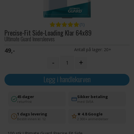
(1)
Precise-Fit Side-Loading Klar 64x89
Ultimate Guard Innersleeves
49,-
Antall på lager:
20+
-
+
Legg i handlekurven
45 dager
Sikker betaling
returfrist
med SVEA
1 dags levering
★ 4.8 Google
Bestill innen kl. 12
2 300+ anmeldelser
100 stk Ultimate Guard Precise Fit Side