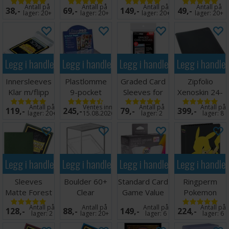
Dividers - 10
x100 64x89
Ultimate
Screwdown
Antall på
Antall på
Antall på
Antall på
38,-
69,-
149,-
49,-
stk
Guard
Holder
lager:
20+
lager:
20+
lager:
20+
lager:
20+
Legg i handlekurven
Legg i handlekurven
Legg i handlekurven
Legg i handle
Innersleeves
Plastlomme
Graded Card
Zipfolio
Klar m/flipp
9-pocket
Sleeves for
Xenoskin 24-
63x88
UltraPro
PSA - 100 stk
Pocket Svart
Antall på
Ventes inn
Antall på
Antall på
119,-
245,-
79,-
399,-
Silver X100
lager:
20+
15.08.2026
lager:
2
lager:
8
Legg i handlekurven
Legg i handlekurven
Legg i handlekurven
Legg i handle
Sleeves
Boulder 60+
Standard Card
Ringperm
Matte Forest
Clear
Game Value
Pokemon
Green x100
Pack 66x91
Pikachu
Antall på
Antall på
Antall på
Antall på
128,-
88,-
149,-
224,-
66x91
x200
lager:
2
lager:
20+
lager:
6
lager:
6