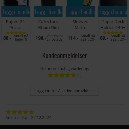
Legg i handlekurven
Legg i handlekurven
Legg i handlekurven
Legg i handle
Pages 24-
Collectors
Sleeves
Triple Deck
Pocket
Album Slim
Matte
Holder 240+
QuadRow x10
Regular Svart
Turquoise
Black
Antall på
Ventes inn
Antall på
Antall på
88,-
198,-
114,-
89,-
Svart
x100 66x91
lager:
9
27.08.2026
lager:
20+
lager:
20+
Kundeanmeldelser
Gjennomsnittlig vurdering:
(1)
Logg inn for å skrive anmeldelse
Analu Zidko
22.12.2024