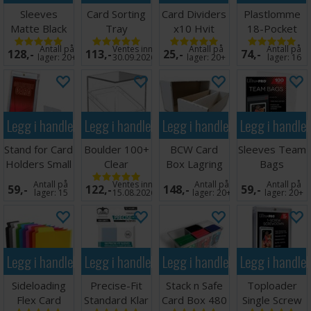
Sleeves
Card Sorting
Card Dividers
Plastlomme
Matte Black
Tray
x10 Hvit
18-Pocket
x100 66x91
Side Load
Antall på
Ventes inn
Antall på
Antall på
128,-
113,-
25,-
74,-
Hvit x10
lager:
20+
30.09.2026
lager:
20+
lager:
16
Legg i handlekurven
Legg i handlekurven
Legg i handlekurven
Legg i handle
Stand for Card
Boulder 100+
BCW Card
Sleeves Team
Holders Small
Clear
Box Lagring
Bags
(5 stk)
Transparent
2000 kort
Resealable -
Antall på
Ventes inn
Antall på
Antall på
59,-
122,-
148,-
59,-
100 stk
lager:
15
15.08.2026
lager:
20+
lager:
20+
Legg i handlekurven
Legg i handlekurven
Legg i handlekurven
Legg i handle
Sideloading
Precise-Fit
Stack n Safe
Toploader
Flex Card
Standard Klar
Card Box 480
Single Screw