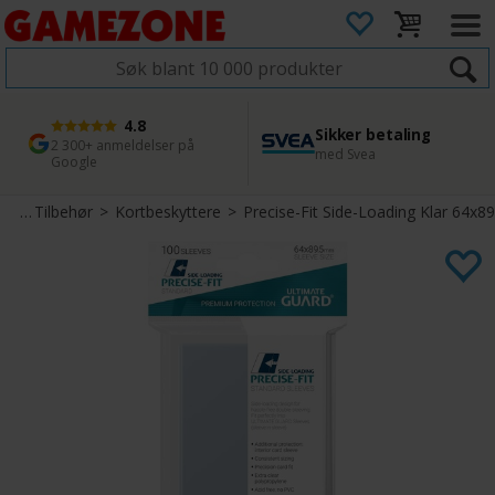
4.8
Sikker betaling
1 dags levering
45 dager returfrist
2 300+ anmeldelser på
med Svea
Bestill innen kl. 12
Enkel retur
Google
rt
>
Tilbehør
>
Kortbeskyttere
>
Precise-Fit Side-Loading Klar 64x89