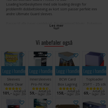
Loading kortbeskyttere med side loading design for
problemfri dobbeltsleeving av kort som passer perfekt inni
andre Ultimate Guard sleeves.
Passer til alle typer samlekort, for eksempel Magic, Pokemon
Les mer
og mange andre kort.
Perfect Fit - Passer perfekt inni vanlige Ultimate Guard
Vi anbefaler også
sleeves
Veldig klart materiale
Uten giftstoffer, ikke PVC
For profesjonelle spillere
Ideell passform og størrelse for perfekt oppbevaring
Forhindrer bøyde hjørner og riper i kortene
Legg i handlekurven
Legg i handlekurven
Legg i handlekurven
Legg i handle
Forlenger levetiden og spillbarheten til kortene dine
Størrelse på sleeves: 64 x 89,5 mm
Sleeves
Innersleeves
BCW Card
Toploader
Matte Clear
Pro-Fit Klar
Box Lagring
35PT - 25 stk
Ultimate Guard Precise-Fit Sleeves Side-Loading Standard
x100 - 63x88
x100 64x89
4000 kort
63,5 x 88,9
Size Transparent
Antall på
Antall på
Antall på
Antall på
101,-
59,-
158,-
69,-
m/box
mm
lager:
20+
lager:
20+
lager:
20+
lager:
20+