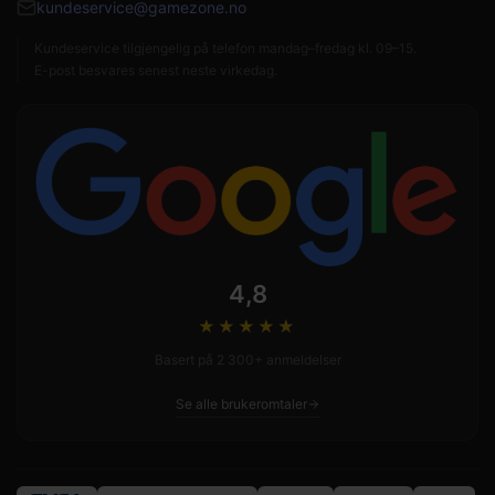
kundeservice@gamezone.no
Kundeservice tilgjengelig på telefon mandag–fredag kl. 09–15.
E-post besvares senest neste virkedag.
4,8
★★★★
★
Basert på 2 300+ anmeldelser
Se alle brukeromtaler