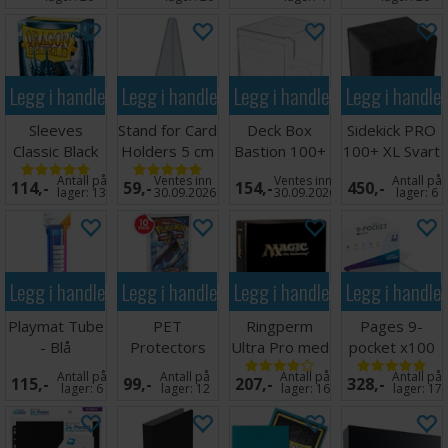
Legg i handlekurven
Legg i handlekurven
Legg i handlekurven
Legg i handle
Sleeves
Stand for Card
Deck Box
Sidekick PRO
Classic Black
Holders 5 cm
Bastion 100+
100+ XL Svart
x100 - 63x88
(5 stk)
XL Clear
Antall på
Ventes inn
Ventes inn
Antall på
114,-
59,-
154,-
450,-
m/box
lager:
13
30.09.2026
30.09.2026
lager:
6
Legg i handlekurven
Legg i handlekurven
Legg i handlekurven
Legg i handle
Playmat Tube
PET
Ringperm
Pages 9-
- Blå
Protectors
Ultra Pro med
pocket x100
10-Pack for
Magic Logo
Klar
Antall på
Antall på
Antall på
Antall på
115,-
99,-
207,-
328,-
Booster
(900)
lager:
6
lager:
12
lager:
16
lager:
17