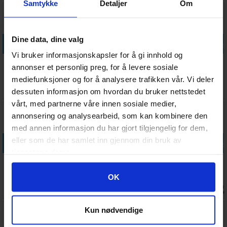
Samtykke
Detaljer
Om
Dine data, dine valg
Legg i handlekurven
Legg i handlekurven
Legg i handlekurven
Legg i handle
Vi bruker informasjonskapsler for å gi innhold og
Sleeves
Boulder 60+
Standard Card
Precise-Fit
annonser et personlig preg, for å levere sosiale
Matte Forest
Clear
Game Value
Side-Loading
mediefunksjoner og for å analysere trafikken vår. Vi deler
Green x100
Pack 66x91
Klar 64x89
Antall på
Antall på
Antall på
Antall på
128,-
88,-
149,-
49,-
dessuten informasjon om hvordan du bruker nettstedet
66x91
x200
lager:
2
lager:
20+
lager:
6
lager:
20+
vårt, med partnerne våre innen sosiale medier,
annonsering og analysearbeid, som kan kombinere den
med annen informasjon du har gjort tilgjengelig for dem,
Legg i handlekurven
Legg i handlekurven
Legg i handlekurven
Legg i handle
eller som de har samlet inn gjennom din bruk av
tjenestene deres.
Ringperm
Sleeves
Sleeves
Magic
Pokemon
Matte
Matte Blood
DeckProtector
Googles retningslinjer for personvern
OK
Pikachu
Sapphire x100
Red x100
Sleeves Mana
Antall på
Antall på
Antall på
Antall på
224,-
114,-
114,-
189,-
66x91
66x91
Classic
lager:
6
lager:
16
lager:
20+
lager:
20+
Kun nødvendige