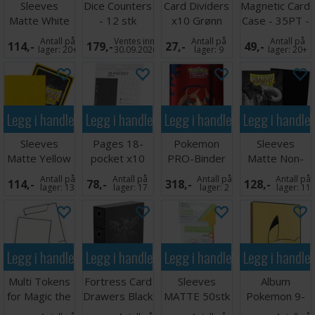
Sleeves
Dice Counters
Card Dividers
Magnetic Card
Matte White
- 12 stk
x10 Grønn
Case - 35PT -
x100 66x91
(Rød/Grønn)
1 stk
Antall på
Ventes inn
Antall på
Antall på
114,-
179,-
27,-
49,-
lager:
20+
30.09.2026
lager:
9
lager:
20+
Legg i handlekurven
Legg i handlekurven
Legg i handlekurven
Legg i handle
Sleeves
Pages 18-
Pokemon
Sleeves
Matte Yellow
pocket x10
PRO-Binder
Matte Non-
x100 66x91
Grå
9-Pocket
Glare Black
Antall på
Antall på
Antall på
Antall på
114,-
78,-
318,-
128,-
Mega Chariza
lager:
13
lager:
17
lager:
2
lager:
11
Legg i handlekurven
Legg i handlekurven
Legg i handlekurven
Legg i handle
Multi Tokens
Fortress Card
Sleeves
Album
for Magic the
Drawers Black
MATTE 50stk
Pokemon 9-
Gathering
59x91mm
Pocket