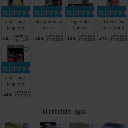
Legg i handlekurven
Legg i handlekurven
Legg i handlekurven
Legg i handle
One Touch
Plastlomme 4
Toploader
Ultra Pro One
Magnetic
Pocket
Combo
Touch Stand
Holder
Toploader -
x10
Antall på
Ventes inn
Ventes inn
Ventes inn
59,-
389,-
129,-
311,-
Booster Pack
100 stk
lager:
20+
30.09.2026
30.09.2026
30.09.202
Legg i handlekurven
One Touch
Magnetic
Holder 35PT
Ventes inn
239,-
x5
30.09.2026
Vi anbefaler også