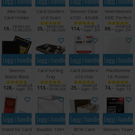
Legg i handlekurven
Legg i handlekurven
Legg i handlekurven
Legg i handle
Mini Snap
Card Dividers
Sleeves Clear
Innersleeves
Card Holder
x10 Svart
x100 - 63x88
KMC Perfect
m/box
Fit x100
Ventes inn
Ventes inn
Antall på
Antall på
19,-
25,-
114,-
69,-
64x89
15.08.2026
27.08.2026
lager:
20+
lager:
20+
Legg i handlekurven
Legg i handlekurven
Legg i handlekurven
Legg i handle
Sleeves
Card Sorting
Card Dividers
Plastlomme
Matte Black
Tray
x10 Hvit
18-Pocket
x100 66x91
Side Load
Antall på
Ventes inn
Antall på
Antall på
128,-
113,-
25,-
74,-
Hvit x10
lager:
20+
30.09.2026
lager:
20+
lager:
16
Legg i handlekurven
Legg i handlekurven
Legg i handlekurven
Legg i handle
Stand for Card
Boulder 100+
BCW Card
Sleeves Team