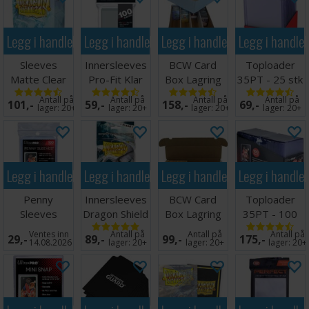
Legg i handlekurven
Legg i handlekurven
Legg i handlekurven
Legg i handle
Sleeves
Innersleeves
BCW Card
Toploader
Matte Clear
Pro-Fit Klar
Box Lagring
35PT - 25 stk
x100 - 63x88
x100 64x89
4000 kort
63,5 x 88,9
Antall på
Antall på
Antall på
Antall på
101,-
59,-
158,-
69,-
m/box
mm
lager:
20+
lager:
20+
lager:
20+
lager:
20+
Legg i handlekurven
Legg i handlekurven
Legg i handlekurven
Legg i handle
Penny
Innersleeves
BCW Card
Toploader
Sleeves
Dragon Shield
Box Lagring
35PT - 100
63.5x89mm
Klar
1000 kort
stk 63,5 x
Ventes inn
Antall på
Antall på
Antall på
29,-
89,-
99,-
175,-
100 stk
64x89mm
88,9 mm
14.08.2026
lager:
20+
lager:
20+
lager:
20+