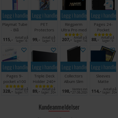
Legg i handlekurven
Legg i handlekurven
Legg i handlekurven
Legg i handle
Playmat Tube
PET
Ringperm
Pages 24-
- Blå
Protectors
Ultra Pro med
Pocket
10-Pack for
Magic Logo
QuadRow x10
Antall på
Antall på
Antall på
Antall på
115,-
99,-
207,-
88,-
Booster
(900)
Svart
lager:
6
lager:
12
lager:
16
lager:
9
Legg i handlekurven
Legg i handlekurven
Legg i handlekurven
Legg i handle
Pages 9-
Triple Deck
Collectors
Sleeves
pocket x100
Holder 240+
Album Slim
Matte
Klar
Black
Regular Svart
Midnight Blue
Antall på
Antall på
Ventes inn
Antall på
328,-
89,-
198,-
114,-
x100 66x91
lager:
17
lager:
20+
27.08.2026
lager:
20+
Kundeanmeldelser