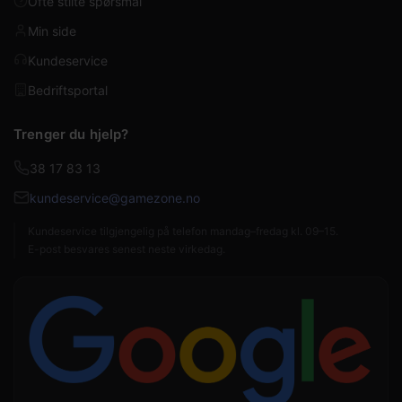
Ofte stilte spørsmål
Min side
Kundeservice
Bedriftsportal
Trenger du hjelp?
38 17 83 13
kundeservice@gamezone.no
Kundeservice tilgjengelig på telefon mandag–fredag kl. 09–15.
E-post besvares senest neste virkedag.