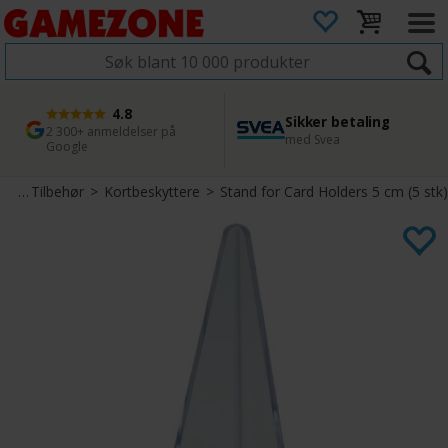
4.8
Sikker betaling
1 dags levering
45 dager returfrist
2 300+ anmeldelser på
med Svea
Bestill innen kl. 12
Enkel retur
Google
rt
>
Tilbehør
>
Kortbeskyttere
>
Stand for Card Holders 5 cm (5 stk)