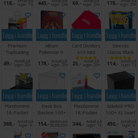
Antall på
Antall på
Antall på
Antall på
118,-
445,-
69,-
178,-
Pikachu
lager:
10
lager:
20+
lager:
20+
lager:
20+
Legg i handlekurven
Legg i handlekurven
Legg i handlekurven
Legg i handle
Premium
Album
Card Dividers
Sleeves
Toploading
Pokemon 9-
x10 Rød
Classic Black
Exoshields -
Pocket Mega
x100 - 63x88
Antall på
Antall på
Antall på
Antall på
49,-
178,-
25,-
114,-
25 stk
Charizard XY
m/box
lager:
20+
lager:
20+
lager:
20+
lager:
13
Legg i handlekurven
Legg i handlekurven
Legg i handlekurven
Legg i handle
Plastlomme
Deck Box
Plastlomme
Sidekick PRO
18-Pocket
Bastion 100+
18-Pocket
100+ XL Svart
SideLoad
XL Clear
Side Load
Antall på
Ventes inn
Antall på
Antall på
368,-
154,-
344,-
450,-
Svart x 50
Svart x50
lager:
4
30.09.2026
lager:
15
lager:
6