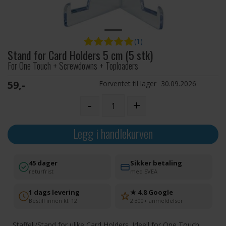
(1)
Stand for Card Holders 5 cm (5 stk)
For One Touch + Screwdowns + Toploaders
59,-
Forventet til lager
30.09.2026
-
+
Legg i handlekurven
45 dager
Sikker betaling
returfrist
med SVEA
1 dags levering
★ 4.8 Google
Bestill innen kl. 12
2 300+ anmeldelser
Staffeli/Stand for ulike Card Holders. Ideell for One Touch,