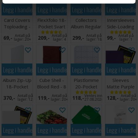
Legg i handlekurven
Legg i handlekurven
Legg i handlekurven
Legg i handle
Card Covers
FlexXfolio 18-
Collectors
Innersleeves
Toploading -
Pocket Svart
Album Regular
Side-Loading
35 pt
Svart
Klar 63x88
Antall på
Antall på
Antall på
Antall på
69,-
209,-
299,-
99,-
lager:
20+
lager:
4
lager:
18
lager:
1
Legg i handlekurven
Legg i handlekurven
Legg i handlekurven
Legg i handle
Album Zip-Up
Cube Shell -
Plastlomme
Sleeves
18-Pocket
Blood Red - 8
20-Pocket
Matte Purple
Hvit
stk
Coins+Tokens
x100 66x91
Antall på
Antall på
Ventes inn
Antall på
370,-
119,-
118,-
128,-
10stk
lager:
12
lager:
20+
27.08.2026
lager:
20+
Legg i handlekurven
Legg i handlekurven
Legg i handlekurven
Legg i handle