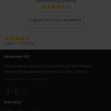
Gjennomsnittlig vurdering:
(1)
Logg inn for å skrive anmeldelse
Espen
14.12.2022
Gamezone AS
Norges største nettbutikk innen brettspill, Warhammer
miniatyrspill og samlekort med over 20 års erfaring.
Sender fra lager i Kristiansand
Snarveier