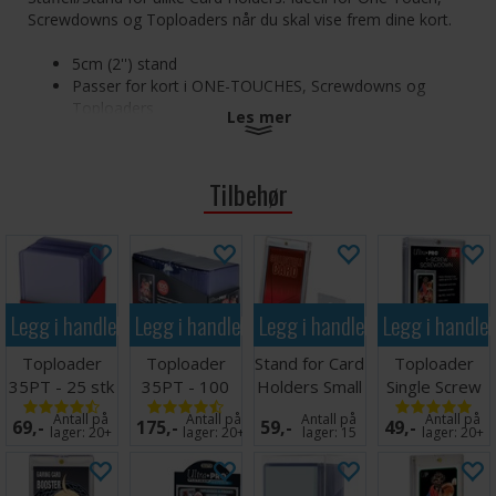
Screwdowns og Toploaders når du skal vise frem dine kort.
5cm (2'') stand
Passer for kort i ONE-TOUCHES, Screwdowns og
Toploaders
Les mer
Solid konstruksjon
Krystallklar
Tilbehør
Inneholder 5 stk stands per pakke.
Legg i handlekurven
Legg i handlekurven
Legg i handlekurven
Legg i handle
Toploader
Toploader
Stand for Card
Toploader
35PT - 25 stk
35PT - 100
Holders Small
Single Screw
63,5 x 88,9
stk 63,5 x
(5 stk)
Screwdown
Antall på
Antall på
Antall på
Antall på
69,-
175,-
59,-
49,-
mm
88,9 mm
Holder
lager:
20+
lager:
20+
lager:
15
lager:
20+