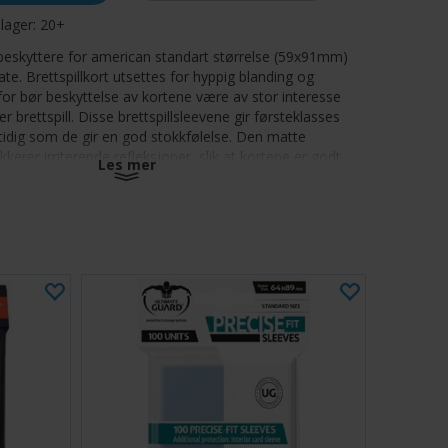
 lager:
20+
eskyttere for american standart størrelse (59x91mm)
te. Brettspillkort utsettes for hyppig blanding og
for bør beskyttelse av kortene være av stor interesse
ler brettspill. Disse brettspillsleevene gir førsteklasses
idig som de gir en god stokkfølelse. Den matte
kerer irriterende refleksjoner, slik at kortene er godt
Les mer
 vinkler og du unngår symptomer på tretthet i øynene
tykkelsen på 100 mikrometer gir vekt og styrke til alle
t førsteklasses utseende.
etablerte fargekodene fra Fantasy Flight Games er
e produktserien. Spillerne vil kjenne igjen det velprøvde
g finne nye størrelser med nye fargekoder.
og forside for god synlighet, noe som forebygger
på tretthet i øynene under spillingen.
 bøyde hjørner, riper og skader som følge av
ng
 tykkelse, svært sterke sleeves