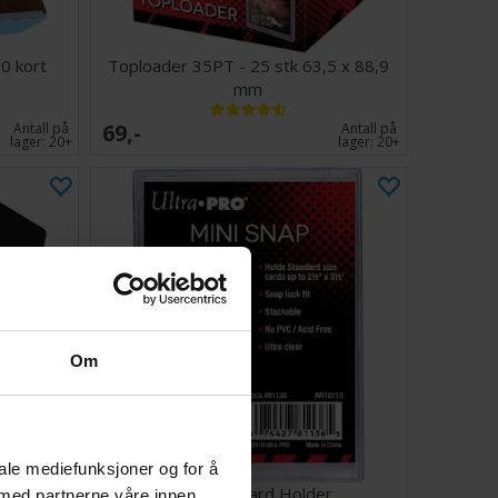
0 kort
Toploader 35PT - 25 stk 63,5 x 88,9
mm
69,-
Antall på
Antall på
lager:
20+
lager:
20+
Om
iale mediefunksjoner og for å
rt
Mini Snap Card Holder
 med partnerne våre innen