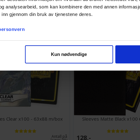
mm
og analysearbeid, som kan kombinere den med annen informasjon d
 inn gjennom din bruk av tjenestene deres.
25,-
Antall på
lager:
20+
 personvern
Kun nødvendige
es Clear x100 - 63x88 m/box
Sleeves Matte Black x100
128,-
Antall på