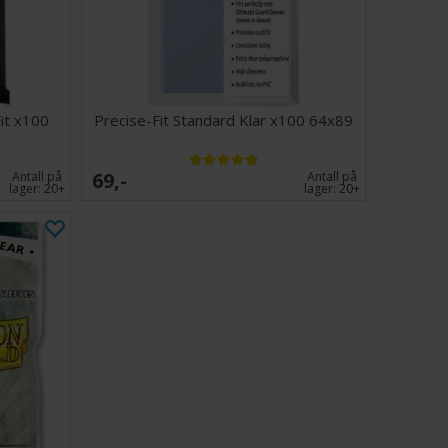
efølelse
r for FFG-hylser
ngen PVC
it x100
Precise-Fit Standard Klar x100 64x89
69,-
Antall på
Antall på
lager:
20+
lager:
20+