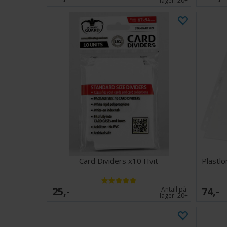
lager:
20+
Card Dividers x10 Hvit
Plastl
25,-
74,-
Antall på
lager:
20+