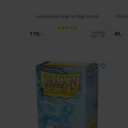
Innersleeves Klar m/flipp 63x88
Preci
119,-
49,-
Antall på
lager:
20+