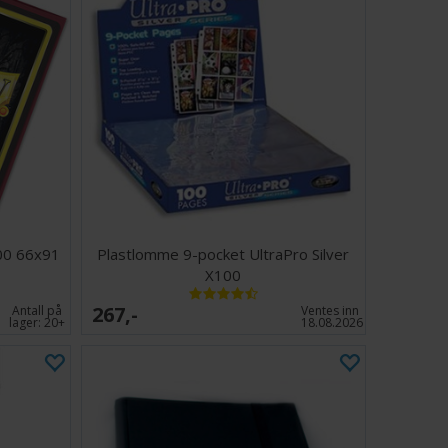
00 66x91
Plastlomme 9-pocket UltraPro Silver
X100
267,-
Antall på
Ventes inn
lager:
20+
18.08.2026