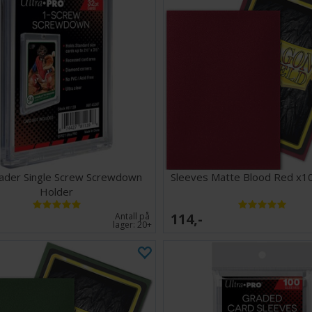
ader Single Screw Screwdown
Sleeves Matte Blood Red x1
Holder
114,-
Antall på
lager:
20+