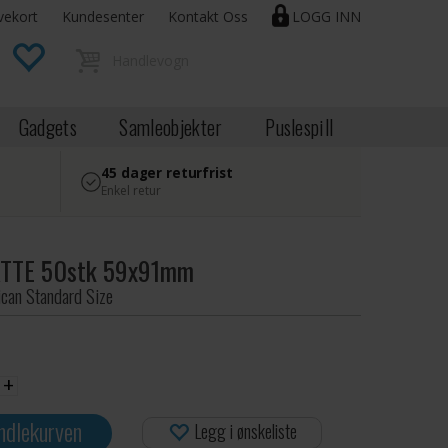
vekort
Kundesenter
Kontakt Oss
LOGG INN
Gadgets
Samleobjekter
Puslespill
45 dager returfrist
Enkel retur
ATTE 50stk 59x91mm
can Standard Size
+
ndlekurven
Legg i ønskeliste