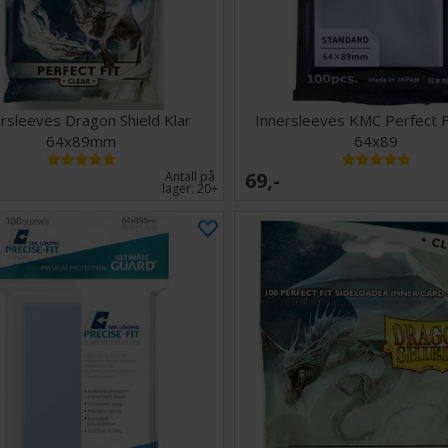
God stokk
Fargekode
Syrefri, i
rsleeves Dragon Shield Klar
Innersleeves KMC Perfect F
64x89mm
64x89
69,-
Antall på
lager:
20+