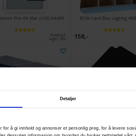
leeves Pro-Fit Klar x100 64x89
BCW Card Box Lagring 400
158,-
Antall på
lager:
20+
Detaljer
 for å gi innhold og annonser et personlig preg, for å levere sos
der 35PT - 100 stk 63,5 x 88,9
Card Dividers x10 Sva
deler dessuten informasjon om hvordan du bruker nettstedet vårt,