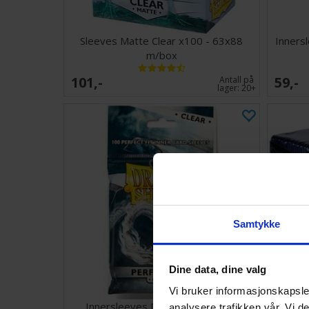
Sleeves Matte Clear x100 - 63x88
Inners
m/box
101,-
59,-
Antall på
lager:
20+
Samtykke
Dine data, dine valg
Vi bruker informasjonskapsler
Innersleeves Dragon Shield Klar
Toploa
analysere trafikken vår. Vi 