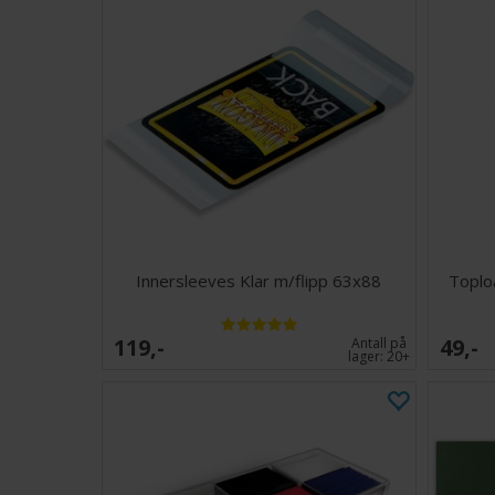
Innersleeves Klar m/flipp 63x88
Toplo
119,-
49,-
Antall på
lager:
20+