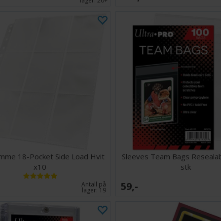
lager:
20+
omme 18-Pocket Side Load Hvit
Sleeves Team Bags Resealab
x10
stk
59,-
Antall på
lager:
19