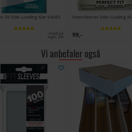
se-Fit Side-Loading Klar 64x89
Innersleeves Side-Loading K
99,-
Antall på
lager:
20+
Vi anbefaler også