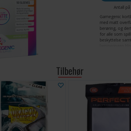
Antall på
Gamegenic kortb
med matt overfla
berøring, og der
for alle som spil
beskyttelse samt
lamineringen blok
synlige fra alle
under spillingen.
Den forsterkede 
Tilbehør
kortene og gir e
De velkjente og 
videreført i denn
fargesystemet o
Matt bak- 
symptomer 
Forhindrer
omstokki
Forsterket