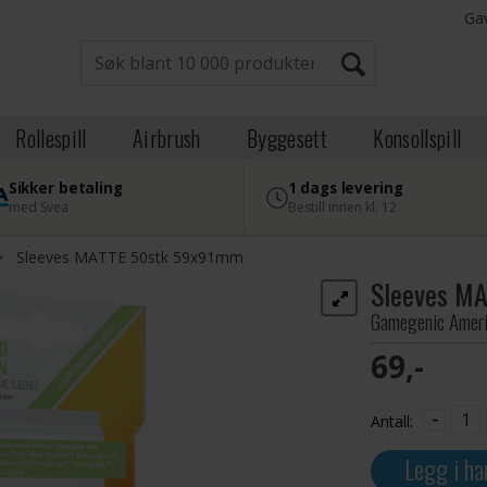
Ga
Rollespill
Airbrush
Byggesett
Konsollspill
Sikker betaling
1 dags levering
med Svea
Bestill innen kl. 12
>
Sleeves MATTE 50stk 59x91mm
Sleeves M
Gamegenic Ameri
69,-
-
Antall:
Legg i ha