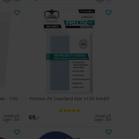
lager:
20+
lager:
15
le - 100
Precise-Fit Standard Klar x100 64x89
69,-
Antall på
Antall på
lager:
20+
lager:
20+