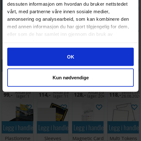
Legg i handlekurven
Legg i handlekurven
Legg i handlekurven
Legg i handle
dessuten informasjon om hvordan du bruker nettstedet
vårt, med partnerne våre innen sosiale medier,
Album Zip-Up
Plastlomme
Dice Counters
FlexXfolio 18-
annonsering og analysearbeid, som kan kombinere den
18-Pocket
18-Pocket
- 12 stk
Pocket Svart
med annen informasjon du har gjort tilgjengelig for dem,
Hvit
Side Load
(Rød/Grønn)
Antall på
Antall på
Ventes inn
Antall på
370,-
344,-
179,-
209,-
eller som de har samlet inn gjennom din bruk av
Svart x50
lager:
11
lager:
10
30.09.2026
lager:
4
tjenestene deres.
Googles retningslinjer for personvern
OK
Legg i handlekurven
Legg i handlekurven
Legg i handlekurven
Legg i handle
Innersleeves
Sleeves
Sleeves
Plastlomme
Kun nødvendige
Side-Loading
Matte Yellow
Matte Purple
20-Pocket
Klar 63x88
x100 66x91
x100 66x91
Coins+Tokens
Antall på
Antall på
Antall på
Ventes inn
99,-
114,-
128,-
118,-
10stk
lager:
1
lager:
11
lager:
20+
28.08.202
Legg i handlekurven
Legg i handlekurven
Legg i handlekurven
Legg i handle
Plastlomme
Sleeves
Magnetic Card
Multi Tokens