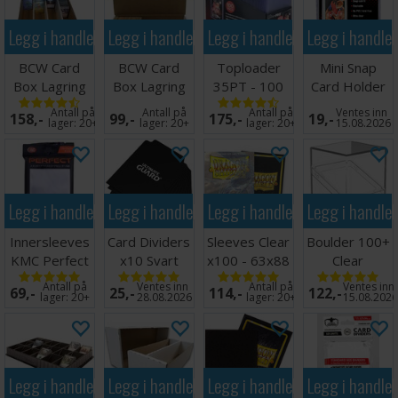
Legg i handlekurven
Legg i handlekurven
Legg i handlekurven
Legg i handle
BCW Card
BCW Card
Toploader
Mini Snap
Box Lagring
Box Lagring
35PT - 100
Card Holder
4000 kort
1000 kort
stk 63,5 x
Antall på
Antall på
Antall på
Ventes inn
158,-
99,-
175,-
19,-
88,9 mm
lager:
20+
lager:
20+
lager:
20+
15.08.2026
Legg i handlekurven
Legg i handlekurven
Legg i handlekurven
Legg i handle
Innersleeves
Card Dividers
Sleeves Clear
Boulder 100+
KMC Perfect
x10 Svart
x100 - 63x88
Clear
Fit x100
m/box
Transparent
Antall på
Ventes inn
Antall på
Ventes inn
69,-
25,-
114,-
122,-
64x89
lager:
20+
28.08.2026
lager:
20+
15.08.202
Legg i handlekurven
Legg i handlekurven
Legg i handlekurven
Legg i handle