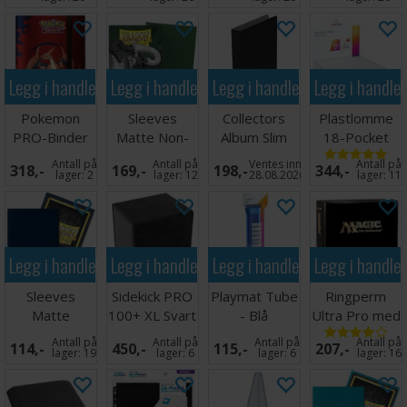
Legg i handlekurven
Legg i handlekurven
Legg i handlekurven
Legg i handle
Pokemon
Sleeves
Collectors
Plastlomme
PRO-Binder
Matte Non-
Album Slim
18-Pocket
9-Pocket
Glare Forest
Regular Svart
Side Load
Antall på
Antall på
Ventes inn
Antall på
318,-
169,-
198,-
344,-
Mega Chariza
Green
Hvit x50
lager:
2
lager:
12
28.08.2026
lager:
11
Legg i handlekurven
Legg i handlekurven
Legg i handlekurven
Legg i handle
Sleeves
Sidekick PRO
Playmat Tube
Ringperm
Matte
100+ XL Svart
- Blå
Ultra Pro med
Midnight Blue
Magic Logo
Antall på
Antall på
Antall på
Antall på
114,-
450,-
115,-
207,-
x100 66x91
(900)
lager:
19
lager:
6
lager:
6
lager:
16