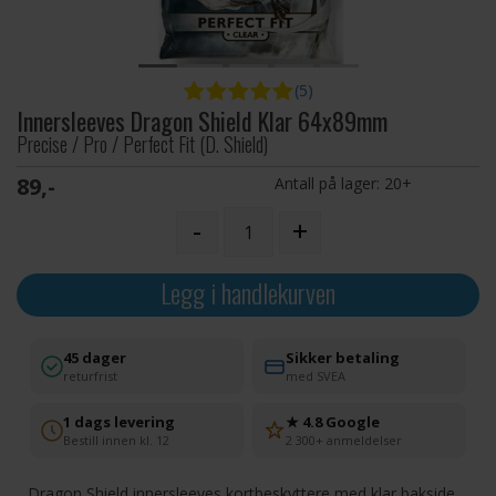
(5)
Innersleeves Dragon Shield Klar 64x89mm
Precise / Pro / Perfect Fit (D. Shield)
89,-
Antall på lager:
20+
-
+
Legg i handlekurven
45 dager
Sikker betaling
returfrist
med SVEA
1 dags levering
★ 4.8 Google
Bestill innen kl. 12
2 300+ anmeldelser
Dragon Shield innersleeves kortbeskyttere med klar bakside.