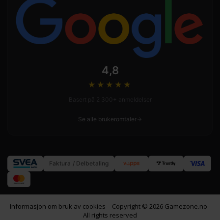
4,8
★★★★
★
Basert på 2 300+ anmeldelser
Se alle brukeromtaler
Faktura / Delbetaling
Informasjon om bruk av cookies
Copyright © 2026 Gamezone.no -
All rights reserved