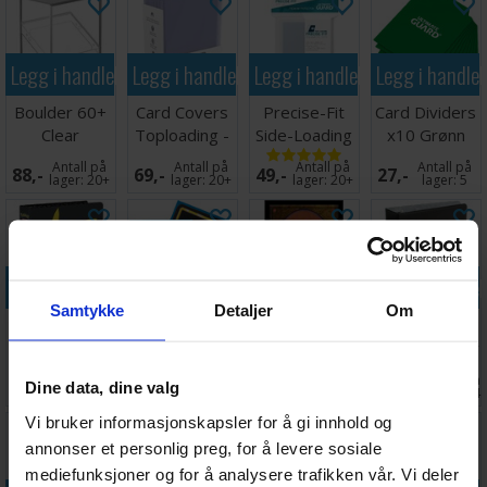
Legg i handlekurven
Legg i handlekurven
Legg i handlekurven
Legg i handle
Boulder 60+
Card Covers
Precise-Fit
Card Dividers
Clear
Toploading -
Side-Loading
x10 Grønn
35 pt
Klar 64x89
Antall på
Antall på
Antall på
Antall på
88,-
69,-
49,-
27,-
lager:
20+
lager:
20+
lager:
20+
lager:
5
Legg i handlekurven
Legg i handlekurven
Legg i handlekurven
Legg i handle
Samtykke
Detaljer
Om
Ringperm
Sleeves
Magic
Collectors
Pokemon
Matte
DeckProtector
Album Regular
Pikachu
Sapphire x100
Sleeves Mana
Svart
Antall på
Antall på
Antall på
Antall på
224,-
114,-
189,-
299,-
Dine data, dine valg
66x91
Classic
lager:
6
lager:
15
lager:
20+
lager:
14
Vi bruker informasjonskapsler for å gi innhold og
annonser et personlig preg, for å levere sosiale
mediefunksjoner og for å analysere trafikken vår. Vi deler