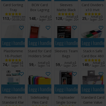
Card Sorting
BCW Card
Sleeves
Card Dividers
Tray
Box Lagring
Matte Black
x10 Hvit
2000 kort
x100 66x91
Ventes inn
Antall på
Antall på
Antall på
113,-
148,-
128,-
25,-
30.09.2026
lager:
20+
lager:
20+
lager:
20+
Legg i handlekurven
Legg i handlekurven
Legg i handlekurven
Legg i handle
Plastlomme
Stand for Card
Sleeves Team
Stack n Safe
18-Pocket
Holders Small
Bags
Card Box 480
Side Load
(5 stk)
Resealable -
Ultimate
Antall på
Antall på
Antall på
Antall på
74,-
59,-
59,-
149,-
Hvit x10
100 stk
Guard
lager:
16
lager:
14
lager:
20+
lager:
20+
Legg i handlekurven
Legg i handlekurven
Legg i handlekurven
Legg i handle
Precise-Fit
Sideloading
Toploader
Standard Card
Standard Klar
Flex Card
Single Screw
Game Value