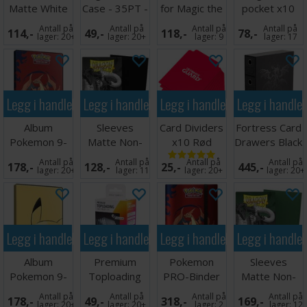
Matte White
Case - 35PT -
for Magic the
pocket x10
x100 66x91
1 stk
Gathering
Grå
Antall på
Antall på
Antall på
Antall på
114,-
49,-
118,-
78,-
lager:
20+
lager:
20+
lager:
9
lager:
17
Legg i handlekurven
Legg i handlekurven
Legg i handlekurven
Legg i handle
Album
Sleeves
Card Dividers
Fortress Card
Pokemon 9-
Matte Non-
x10 Rød
Drawers Black
Pocket Mega
Glare Black
Antall på
Antall på
Antall på
Antall på
178,-
128,-
25,-
445,-
Charizard XY
lager:
20+
lager:
11
lager:
20+
lager:
20+
Legg i handlekurven
Legg i handlekurven
Legg i handlekurven
Legg i handle
Album
Premium
Pokemon
Sleeves
Pokemon 9-
Toploading
PRO-Binder
Matte Non-
Pocket
Exoshields -
9-Pocket
Glare Forest
Antall på
Antall på
Antall på
Antall på
178,-
49,-
318,-
169,-
Pikachu
25 stk
Mega Chariza
Green
lager:
20+
lager:
20+
lager:
2
lager:
12