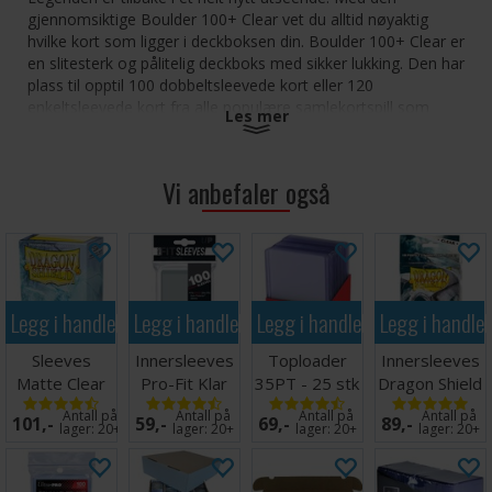
gjennomsiktige Boulder 100+ Clear vet du alltid nøyaktig
hvilke kort som ligger i deckboksen din. Boulder 100+ Clear er
en slitesterk og pålitelig deckboks med sikker lukking. Den har
plass til opptil 100 dobbeltsleevede kort eller 120
enkeltsleevede kort fra alle populære samlekortspill som
Les mer
Magic: The Gathering, Pokémon, Lorcana, One Piece eller
Yu-Gi-Oh!
Vi anbefaler også
Helt gjennomsiktig
Sikker lukking
Slitesterk og stiv eske
Modulær design som kan kombineres med Ultimate
Guard-produkter
Legg i handlekurven
Legg i handlekurven
Legg i handlekurven
Legg i handle
Ultimate Guard Boulder 100+ Clear - Transparent
Sleeves
Innersleeves
Toploader
Innersleeves
Matte Clear
Pro-Fit Klar
35PT - 25 stk
Dragon Shield
x100 - 63x88
x100 64x89
63,5 x 88,9
Klar
Antall på
Antall på
Antall på
Antall på
101,-
59,-
69,-
89,-
m/box
mm
64x89mm
lager:
20+
lager:
20+
lager:
20+
lager:
20+