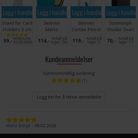
Legg i handlekurven
Legg i handlekurven
Legg i handlekurven
Legg i handle
Stand for Card
Sleeves
Sleeves
Sizemorph
Holders 5 cm
Matte
Cortex Petrol
Divider Svart
(5 stk)
Turquoise
MATTE x100
Ventes inn
Antall på
Antall på
Antall på
59,-
114,-
119,-
70,-
x100 66x91
66x91
30.09.2026
lager:
20+
lager:
2
lager:
17
Kundeanmeldelser
Gjennomsnittlig vurdering:
(1)
Logg inn for å skrive anmeldelse
Maria Berge
08.02.2026