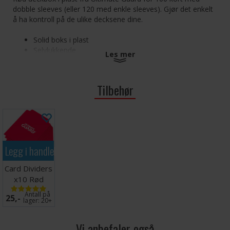
dobble sleeves (eller 120 med enkle sleeves). Gjør det enkelt
å ha kontroll på de ulike decksene dine.
Solid boks i plast
Selvlukkende
Les mer
Eget felt til skrift
Inkluderer 1 kortdeler
Størrelse 97 x 72 x 79 mm
Tilbehør
Legg i handlekurven
Card Dividers
x10 Rød
Antall på
25,-
lager:
20+
Vi anbefaler også