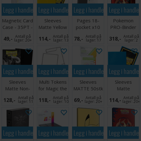
Legg i handlekurven
Legg i handlekurven
Legg i handlekurven
Legg i handle
Magnetic Card
Sleeves
Pages 18-
Pokemon
Case - 35PT -
Matte Yellow
pocket x10
PRO-Binder
1 stk
x100 66x91
Grå
9-Pocket
Antall på
Antall på
Antall på
Antall på
49,-
114,-
78,-
318,-
Mega Chariza
lager:
20+
lager:
13
lager:
17
lager:
2
Legg i handlekurven
Legg i handlekurven
Legg i handlekurven
Legg i handle
Sleeves
Multi Tokens
Sleeves
Sleeves
Matte Non-
for Magic the
MATTE 50stk
Matte
Glare Black
Gathering
59x91mm
Sapphire x100
Antall på
Antall på
Antall på
Antall på
128,-
118,-
69,-
114,-
66x91
lager:
11
lager:
10
lager:
20+
lager:
20+
Legg i handlekurven
Legg i handlekurven
Legg i handlekurven
Legg i handle