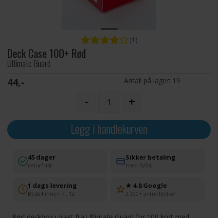
(1)
Deck Case 100+ Rød
Ultimate Guard
44,-
Antall på lager:
19
-
+
Legg i handlekurven
45 dager
Sikker betaling
returfrist
med SVEA
1 dags levering
★ 4.8 Google
Bestill innen kl. 12
2 300+ anmeldelser
Rød deckbox i plast fra Ultimate Guard for 100 kort med