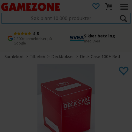
4.8
Sikker betaling
1 dags levering
45 dager returfrist
2 300+ anmeldelser på
med Svea
Bestill innen kl. 12
Enkel retur
Google
Samlekort
>
Tilbehør
>
Deckbokser
>
Deck Case 100+ Rød