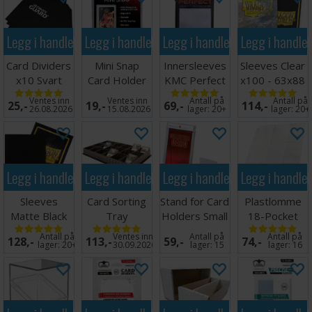
Legg i handlekurven
Legg i handlekurven
Legg i handlekurven
Legg i handle
Card Dividers
Mini Snap
Innersleeves
Sleeves Clear
x10 Svart
Card Holder
KMC Perfect
x100 - 63x88
Fit x100
m/box
Ventes inn
Ventes inn
Antall på
Antall på
25,-
19,-
69,-
114,-
64x89
26.08.2026
15.08.2026
lager:
20+
lager:
20+
Legg i handlekurven
Legg i handlekurven
Legg i handlekurven
Legg i handle
Sleeves
Card Sorting
Stand for Card
Plastlomme
Matte Black
Tray
Holders Small
18-Pocket
x100 66x91
(5 stk)
Side Load
Antall på
Ventes inn
Antall på
Antall på
128,-
113,-
59,-
74,-
Hvit x10
lager:
20+
30.09.2026
lager:
15
lager:
16