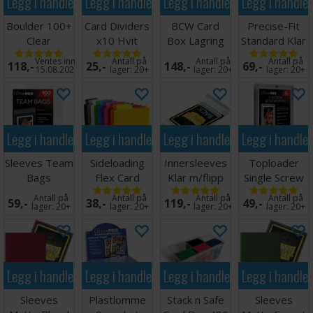
Legg i handlekurven
Legg i handlekurven
Legg i handlekurven
Legg i handle
Boulder 100+
Card Dividers
BCW Card
Precise-Fit
Clear
x10 Hvit
Box Lagring
Standard Klar
Transparent
2000 kort
x100 64x89
Ventes inn
Antall på
Antall på
Antall på
118,-
25,-
148,-
69,-
15.08.2026
lager:
20+
lager:
20+
lager:
20+
Legg i handlekurven
Legg i handlekurven
Legg i handlekurven
Legg i handle
Sleeves Team
Sideloading
Innersleeves
Toploader
Bags
Flex Card
Klar m/flipp
Single Screw
Resealable -
Dividers - 10
63x88
Screwdown
Antall på
Antall på
Antall på
Antall på
59,-
38,-
119,-
49,-
100 stk
stk
Holder
lager:
20+
lager:
20+
lager:
20+
lager:
20+
Legg i handlekurven
Legg i handlekurven
Legg i handlekurven
Legg i handle
Sleeves
Plastlomme
Stack n Safe
Sleeves