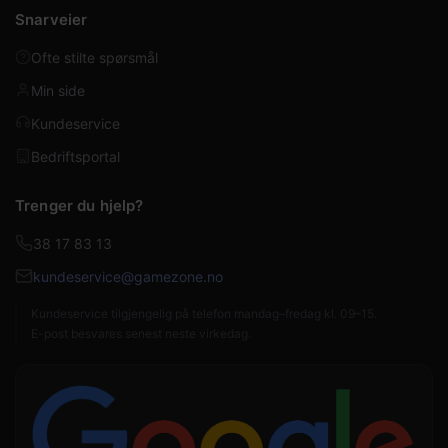
Snarveier
Ofte stilte spørsmål
Min side
Kundeservice
Bedriftsportal
Trenger du hjelp?
38 17 83 13
kundeservice@gamezone.no
Kundeservice tilgjengelig på telefon mandag–fredag kl. 09–15.
E-post besvares senest neste virkedag.