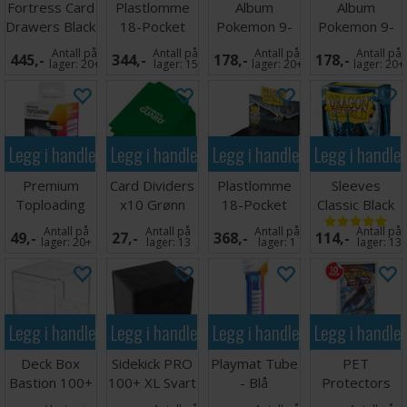
Fortress Card
Plastlomme
Album
Album
Drawers Black
18-Pocket
Pokemon 9-
Pokemon 9-
Side Load
Pocket
Pocket Mega
Antall på
Antall på
Antall på
Antall på
445,-
344,-
178,-
178,-
Svart x50
Pikachu
Charizard XY
lager:
20+
lager:
15
lager:
20+
lager:
20+
Legg i handlekurven
Legg i handlekurven
Legg i handlekurven
Legg i handle
Premium
Card Dividers
Plastlomme
Sleeves
Toploading
x10 Grønn
18-Pocket
Classic Black
Exoshields -
SideLoad
x100 - 63x88
Antall på
Antall på
Antall på
Antall på
49,-
27,-
368,-
114,-
25 stk
Svart x 50
m/box
lager:
20+
lager:
13
lager:
1
lager:
13
Legg i handlekurven
Legg i handlekurven
Legg i handlekurven
Legg i handle
Deck Box
Sidekick PRO
Playmat Tube
PET
Bastion 100+
100+ XL Svart
- Blå
Protectors
XL Clear
10-Pack for