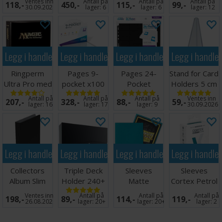
Ventes inn
Antall på
Antall på
Antall på
118,-
450,-
115,-
99,-
Booster
30.09.2026
lager:
6
lager:
6
lager:
12
Legg i handlekurven
Legg i handlekurven
Legg i handlekurven
Legg i handle
Ringperm
Pages 9-
Pages 24-
Stand for Card
Ultra Pro med
pocket x100
Pocket
Holders 5 cm
Magic Logo
Klar
QuadRow x10
(5 stk)
Antall på
Antall på
Antall på
Ventes inn
207,-
328,-
88,-
59,-
(900)
Svart
lager:
16
lager:
17
lager:
9
30.09.2026
Legg i handlekurven
Legg i handlekurven
Legg i handlekurven
Legg i handle
Collectors
Triple Deck
Sleeves
Sleeves
Album Slim
Holder 240+
Matte
Cortex Petrol
Regular Svart
Black
Turquoise
MATTE x100
Ventes inn
Antall på
Antall på
Antall på
198,-
89,-
114,-
119,-
x100 66x91
66x91
26.08.2026
lager:
20+
lager:
20+
lager:
2