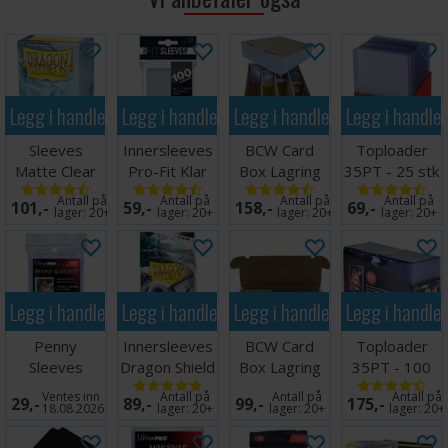
Legg i handlekurven
Legg i handlekurven
Legg i handlekurven
Legg i handle
Sleeves
Innersleeves
BCW Card
Toploader
Matte Clear
Pro-Fit Klar
Box Lagring
35PT - 25 stk
x100 - 63x88
x100 64x89
4000 kort
63,5 x 88,9
Antall på
Antall på
Antall på
Antall på
101,-
59,-
158,-
69,-
m/box
mm
lager:
20+
lager:
20+
lager:
20+
lager:
20+
Legg i handlekurven
Legg i handlekurven
Legg i handlekurven
Legg i handle
Penny
Innersleeves
BCW Card
Toploader
Sleeves
Dragon Shield
Box Lagring
35PT - 100
63.5x89mm
Klar
1000 kort
stk 63,5 x
Ventes inn
Antall på
Antall på
Antall på
29,-
89,-
99,-
175,-
100 stk
64x89mm
88,9 mm
18.08.2026
lager:
20+
lager:
20+
lager:
20+