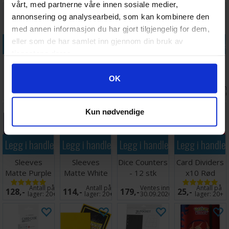
vårt, med partnerne våre innen sosiale medier,
annonsering og analysearbeid, som kan kombinere den
med annen informasjon du har gjort tilgjengelig for dem,
Legg i handlekurven
Legg i handlekurven
Legg i handlekurven
Legg i handle
eller som de har samlet inn gjennom din bruk av
tjenestene deres.
Plastlomme
Collectors
Innersleeves
Cube Shell -
20-Pocket
Album Regular
Side-Loading
Blood Red - 8
Googles retningslinjer for personvern
OK
Coins+Tokens
Svart
Klar 63x88
stk
Ventes inn
Antall på
Antall på
Ventes inn
118,-
299,-
99,-
119,-
10stk
26.08.2026
lager:
18
lager:
1
17.08.202
Kun nødvendige
Legg i handlekurven
Legg i handlekurven
Legg i handlekurven
Legg i handle
Sleeves
Sleeves
Dice Counters
Card Dividers
Matte Purple
Matte White
- 12 stk
x10 Rød
x100 66x91
x100 66x91
(Rød/Grønn)
Antall på
Antall på
Ventes inn
Antall på
128,-
114,-
179,-
25,-
lager:
20+
lager:
20+
30.09.2026
lager:
20+