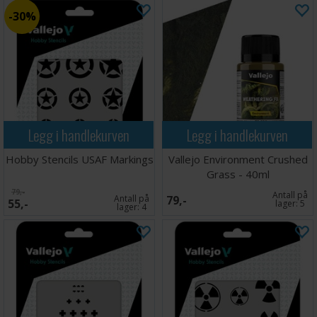
30%
Legg i handlekurven
Legg i handlekurven
Hobby Stencils USAF Markings
Vallejo Environment Crushed
Grass - 40ml
79,-
Antall på
Antall på
79,-
55,-
lager:
5
lager:
4