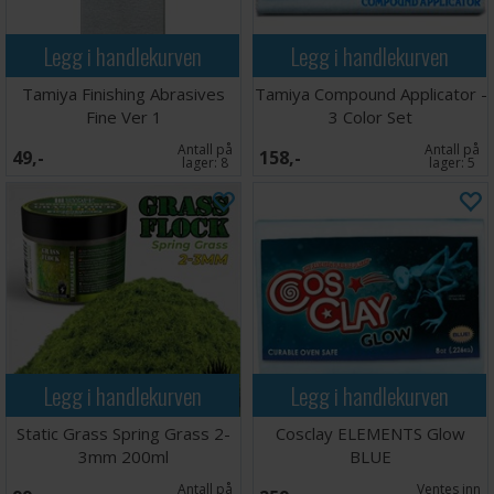
Legg i handlekurven
Legg i handlekurven
Tamiya Finishing Abrasives
Tamiya Compound Applicator -
Fine Ver 1
3 Color Set
Antall på
Antall på
49,-
158,-
lager:
8
lager:
5
Legg i handlekurven
Legg i handlekurven
Static Grass Spring Grass 2-
Cosclay ELEMENTS Glow
3mm 200ml
BLUE
Antall på
Ventes inn