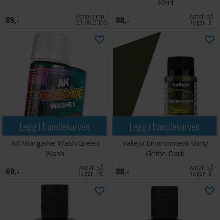
40ml
Ventes inn
Antall på
89,-
88,-
21.08.2026
lager:
3
Legg i handlekurven
Legg i handlekurven
AK Wargame Wash Green
Vallejo Environment Slimy
Wash
Grime Dark
Antall på
Antall på
69,-
88,-
lager:
10
lager:
3