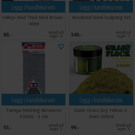
Legg i handlekurven
Legg i handlekurven
Vallejo Mud Thick Mud Brown -
Anodized Steel Sculpting Set
40ml
Antall på
Antall på
89,-
349,-
lager:
4
lager:
1
Legg i handlekurven
Legg i handlekurven
Tamiya Finishing Abrasives
Static Grass Dry Yellow 2-
P2000 - 3 stk
3mm 200ml
Antall på
Antall på
55,-
99,-
lager:
2
lager:
3