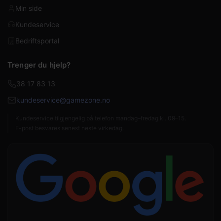
Min side
Kundeservice
Bedriftsportal
Trenger du hjelp?
38 17 83 13
kundeservice@gamezone.no
Kundeservice tilgjengelig på telefon mandag–fredag kl. 09–15.
E-post besvares senest neste virkedag.