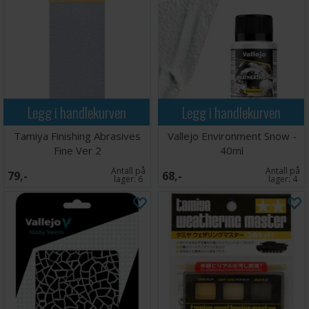
Legg i handlekurven
Legg i handlekurven
Tamiya Finishing Abrasives
Vallejo Environment Snow -
Fine Ver 2
40ml
Antall på
Antall på
79,-
68,-
lager:
6
lager:
4