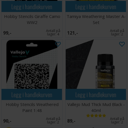
Legg i handlekurven
Legg i handlekurven
Hobby Stencils Giraffe Camo
Tamiya Weathering Master A-
WW2
Set
Antall på
Antall på
99,-
121,-
lager:
4
lager:
2
Legg i handlekurven
Legg i handlekurven
Hobby Stencils Weathered
Vallejo Mud Thick Mud Black -
Paint 1:48
40ml
Antall på
Antall på
90,-
89,-
lager:
2
lager:
2