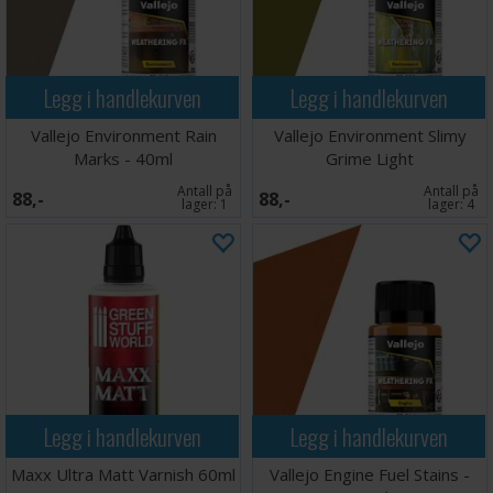
Legg i handlekurven
Legg i handlekurven
Vallejo Environment Rain
Vallejo Environment Slimy
Marks - 40ml
Grime Light
Antall på
Antall på
88,-
88,-
lager:
1
lager:
4
Legg i handlekurven
Legg i handlekurven
Maxx Ultra Matt Varnish 60ml
Vallejo Engine Fuel Stains -