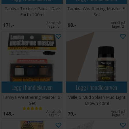
Tamiya Texture Paint - Dark
Tamiya Weathering Master F-
Earth 100ml
Set
Antall på
Antall på
171,-
98,-
lager:
5
lager:
2
Legg i handlekurven
Legg i handlekurven
Tamiya Weathering Master B-
Vallejo Mud Splash Mud Light
Set
Brown 40ml
Antall på
Antall på
148,-
79,-
lager:
2
lager:
2