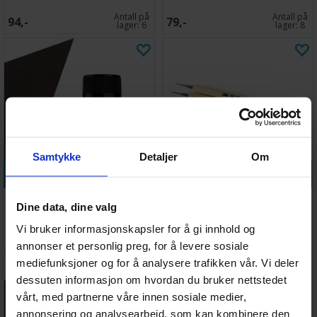
Antall på
Antall på
94,-
79,-
lager:
6
lager:
8
Samtykke
Detaljer
Om
Legg i handlekurven
Legg i handlekurven
Vallejo Environment Rust
AK Sculpting Burnishers Set
Dine data, dine valg
Texture - 40ml
Vi bruker informasjonskapsler for å gi innhold og
Antall på
Antall på
99,-
99,-
lager:
3
lager:
20+
annonser et personlig preg, for å levere sosiale
mediefunksjoner og for å analysere trafikken vår. Vi deler
dessuten informasjon om hvordan du bruker nettstedet
vårt, med partnerne våre innen sosiale medier,
annonsering og analysearbeid, som kan kombinere den