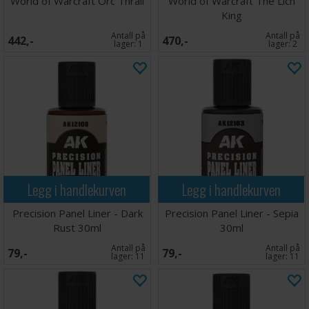
World of Warcraft Orc Thrall
World of Warcraft The Lich
King
Antall på
Antall på
442,-
470,-
lager:
1
lager:
2
Legg i handlekurven
Legg i handlekurven
Precision Panel Liner - Dark
Precision Panel Liner - Sepia
Rust 30ml
30ml
Antall på
Antall på
79,-
79,-
lager:
11
lager:
11