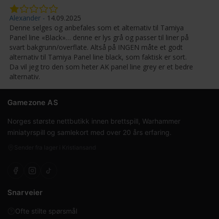
Alexander
14.09.2025
Denne selges og anbefales som et alternativ til Tamiya
Panel line «Black»… denne er lys grå og passer til liner på
svart bakgrunn/overflate. Altså på INGEN måte et godt
alternativ til Tamiya Panel line black, som faktisk er sort.
Da vil jeg tro den som heter AK panel line grey er et bedre
alternativ.
Gamezone AS
Norges største nettbutikk innen brettspill, Warhammer
miniatyrspill og samlekort med over 20 års erfaring.
Sender fra lager i Kristiansand
Snarveier
Ofte stilte spørsmål