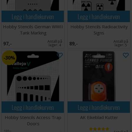
Legg i handlekurven
Legg i handlekurven
Hobby Stencils German WWII
Hobby Stencils Radioactivity
Tank Marking
Signs
Antall på
Antall på
97,-
89,-
lager:
4
lager:
5
30%
Legg i handlekurven
Legg i handlekurven
Hobby Stencils Access Trap
AK Eikeblad Kutter
Doors
109,-