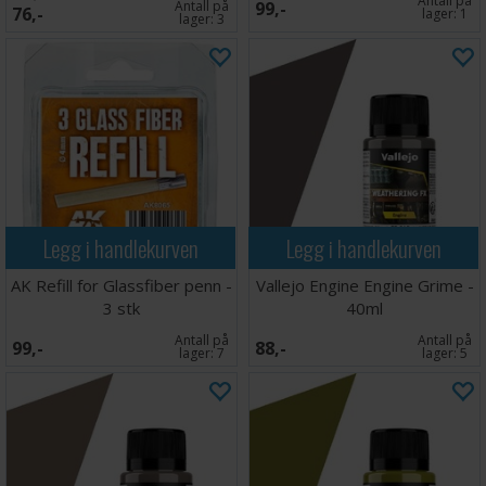
Antall på
Antall på
99,-
76,-
lager:
1
lager:
3
Legg i handlekurven
Legg i handlekurven
AK Refill for Glassfiber penn -
Vallejo Engine Engine Grime -
3 stk
40ml
Antall på
Antall på
99,-
88,-
lager:
7
lager:
5