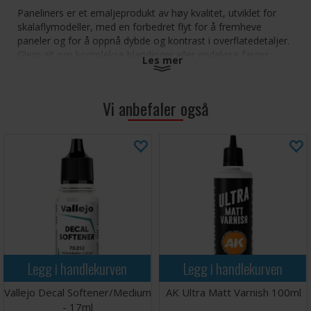
Paneliners er et emaljeprodukt av høy kvalitet, utviklet for
skalaflymodeller, med en forbedret flyt for å fremheve
paneler og for å oppnå dybde og kontrast i overflatedetaljer.
Glem alt om komplekse blandinger eller endeløse farger.
Les mer
Denne fargen er spesiell og passer perfekt til modeller som
er malt i svart, eller som har svært mørke
kamuflasjemønstre om natten.
Vi anbefaler også
Inneholder 35ml
Legg i handlekurven
Legg i handlekurven
Vallejo Decal Softener/Medium
AK Ultra Matt Varnish 100ml
- 17ml