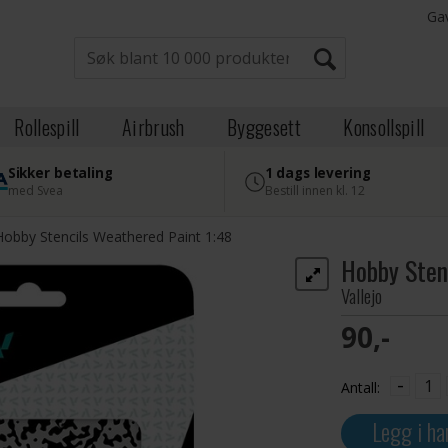
Ga
Rollespill
Airbrush
Byggesett
Konsollspill
Sikker betaling
1 dags levering
med Svea
Bestill innen kl. 12
Hobby Stencils Weathered Paint 1:48
Hobby Sten
Vallejo
90,-
-
Antall:
Legg i ha