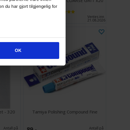
h 60ml
Foam Sanding Pads COARSE GRIT x20
u har gjort tilgjengelig for
189,-
Antall på
Ventes inn
lager:
3
21.08.2026
OK
t - 320
Tamiya Polishing Compound Fine
89,-
Antall på
Antall på