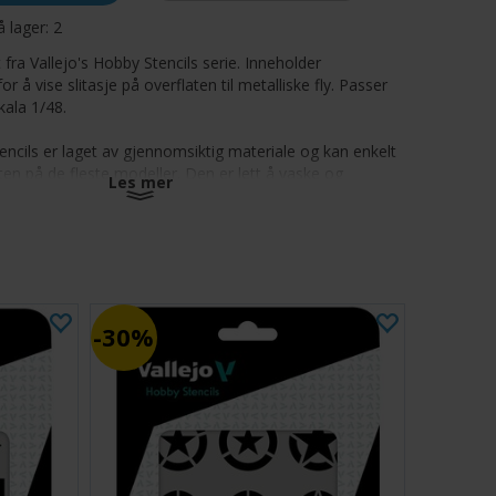
å lager:
2
fra Vallejo's Hobby Stencils serie. Inneholder
r å vise slitasje på overflaten til metalliske fly. Passer
kala 1/48.
encils er laget av gjennomsiktig materiale og kan enkelt
aten på de fleste modeller. Den er lett å vaske og
Les mer
 deg gjenskape alle typer hobby effekter og teksturer
er male over.
nner i flere varianter:
ins:
Skilt, nummer, slagord, tegn, enheter og
tetsmerke designet for historiske og moderne pansrede
30%
ages:
Mønster for væpnede kjøretøy og fly kamuflasje;
e skalaer tilgjengelig.
ins:
Skilt, nummer, enhet og nasjonalitetsmerke,
nger og overflate effekter designet for historiske og
ly.
g & Signs:
Trafikkskilt, fonter og tegn for dioramaer,