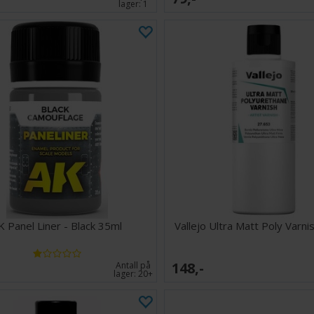
lager:
1
K Panel Liner - Black 35ml
Vallejo Ultra Matt Poly Varn
148,-
Antall på
lager:
20+