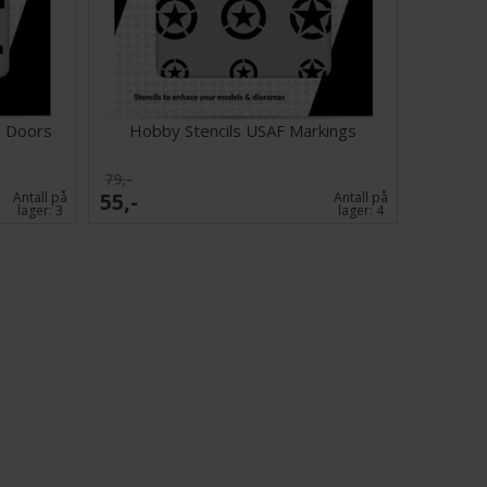
tikkskilt og graffitti.
Fantasy:
Skilt, nummer, effekter og paneler designet for
retøy og romskip
Effects:
Sprut, teksturer, sprekker, flekker og andre
ksturer og effekter
p Doors
Hobby Stencils USAF Markings
79,-
55,-
Antall på
Antall på
lager:
3
lager:
4