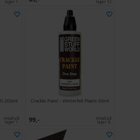
lager:
1
lager:
12
ish 200ml
Crackle Paint - Winterfell Plains 60ml
99,-
Antall på
Antall på
lager:
1
lager:
8