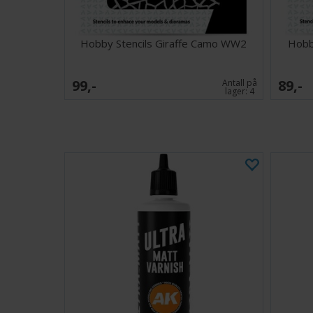
Hobby Stencils Giraffe Camo WW2
Hobby
99,-
89,-
Antall på
lager:
4