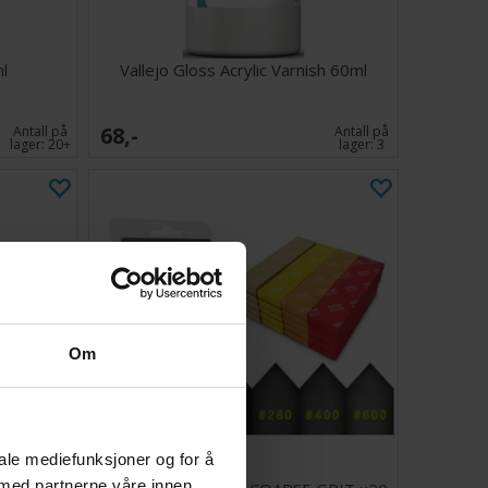
ml
Vallejo Gloss Acrylic Varnish 60ml
68,-
Antall på
Antall på
lager:
20+
lager:
3
Om
iale mediefunksjoner og for å
 med partnerne våre innen