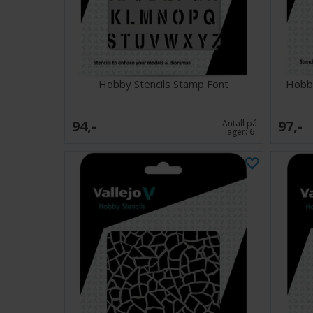
Hobby Stencils Stamp Font
Hobby
94,-
97,-
Antall på
lager:
6