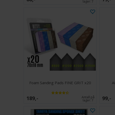
lager:
7
Foam Sanding Pads FINE GRIT x20
A
189,-
99,-
Antall på
lager:
7