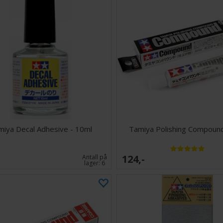
miya Decal Adhesive - 10ml
Tamiya Polishing Compound
124,-
Antall på
lager:
6