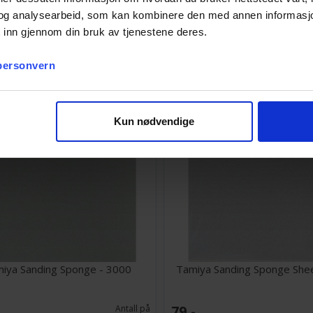
our Shapers #2 Firm - 5 stk
Vallejo Satin Acrylic Varnis
og analysearbeid, som kan kombinere den med annen informasjon d
 inn gjennom din bruk av tjenestene deres.
68,-
Ventes inn
21.08.2026
 personvern
Kun nødvendige
iya Sanding Sponge - 3000
Tamiya Sanding Sponge Shee
79,-
Antall på