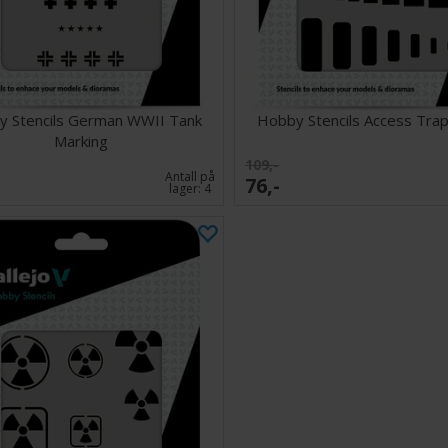
reklame, bu
Sci-Fi & 
Sci-Fi kjø
Texture 
fysiske te
 Stencils German WWII Tank
Hobby Stencils Access Tra
Marking
109,-
Antall på
76,-
lager:
4