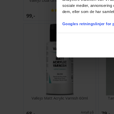
Vallejo Dual Grit Flexi Sanders 3stk
Col
sosiale medier, annonsering 
dem, eller som de har samlet
99,-
229,-
Ventes inn
27.08.2026
Googles retningslinjer for
Vallejo Matt Acrylic Varnish 60ml
Tam
68,-
79,-
Antall på