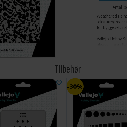
Antall p
Weathered Paint 
teksturmønster fo
for byggesett i s
Vallejo Hobby St
tilpasses overfl
håndtere, og lar
ved å spraye ell
Tilbehør
Hobby Stencils fi
AFV Mark
nasjonali
30%
kjøretøy.
Camoufl
mange ulik
Air Mark
registreri
moderne f
Letterin