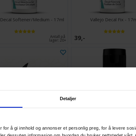
o Decal Softener/Medium - 17ml
Vallejo Decal Fix - 17
39,-
Antall på
lager:
20+
Detaljer
 for å gi innhold og annonser et personlig preg, for å levere sos
deler dessuten informasjon om hvordan du bruker nettstedet vårt,