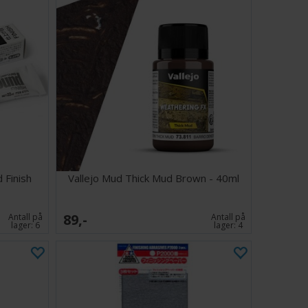
 Finish
Vallejo Mud Thick Mud Brown - 40ml
89,-
Antall på
Antall på
lager:
6
lager:
4