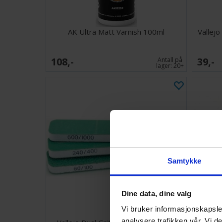
AK Ultra Matt Varnish 100ml
Vallej
108,-
39,-
Antall på
lager:
20+
Samtykke
Dine data, dine valg
Vi bruker informasjonskapsler
analysere trafikken vår. Vi 