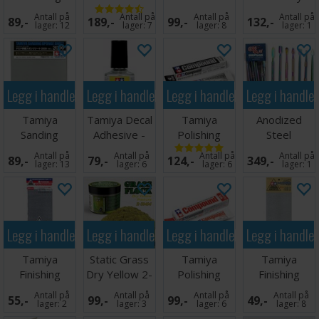
Compound
GRIT x20
Plains 60ml
Varnish 200ml
Antall på
Antall på
Antall på
Antall på
89,-
189,-
99,-
132,-
Fine
lager:
12
lager:
7
lager:
8
lager:
1
Legg i handlekurven
Legg i handlekurven
Legg i handlekurven
Legg i handle
Tamiya
Tamiya Decal
Tamiya
Anodized
Sanding
Adhesive -
Polishing
Steel
Sponge -
10ml
Compound
Sculpting Set
Antall på
Antall på
Antall på
Antall på
89,-
79,-
124,-
349,-
2000
Finish
lager:
13
lager:
6
lager:
6
lager:
1
Legg i handlekurven
Legg i handlekurven
Legg i handlekurven
Legg i handle
Tamiya
Static Grass
Tamiya
Tamiya
Finishing
Dry Yellow 2-
Polishing
Finishing
Abrasives
3mm 200ml
Compound
Abrasives
Antall på
Antall på
Antall på
Antall på
55,-
99,-
99,-
49,-
P2000 - 3 stk
Coarse
Fine Ver 1
lager:
2
lager:
3
lager:
6
lager:
8