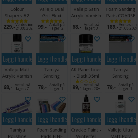
Colour
Vallejo Dual
Vallejo Satin
Foam Sanding
Shapers #2
Grit Flexi
Acrylic Varnish
Pads COARSE
Firm - 5 stk
Sanders 3stk
60ml
GRIT x20
Ventes inn
Antall på
Antall på
Ventes inn
229,-
99,-
68,-
189,-
21.08.2026
lager:
2
lager:
3
21.08.202
Legg i handlekurven
Legg i handlekurven
Legg i handlekurven
Legg i handle
Vallejo Matt
Tamiya
AK Panel Liner
Tamiya
Acrylic Varnish
Sanding
- Black 35ml
Sanding
60ml
Sponge -
Sponge Sheet
Antall på
Antall på
Antall på
Antall på
68,-
79,-
99,-
79,-
3000
- 320
lager:
7
lager:
1
lager:
20+
lager:
1
Legg i handlekurven
Legg i handlekurven
Legg i handlekurven
Legg i handle
Tamiya
Foam Sanding
Crackle Paint -
Vallejo Ultra
Polishing
Pads FINE
Winterfell
Matt Poly