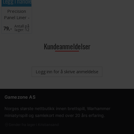
Legg i handlekurven
Precision
Panel Liner -
Light Grey
Antall på
79,-
30ml
lager:
12
Kundeanmeldelser
Logg inn for å skrive anmeldelse
Gamezone AS
Norges største nettbutikk innen brettspill, Warhammer
miniatyrspill og samlekort med over 20 års erfaring.
Sender fra lager i Kristiansand