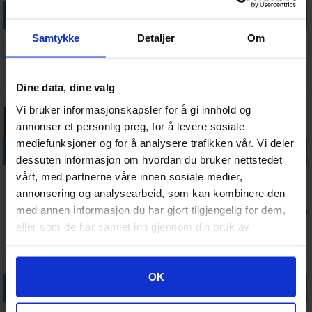
Legg i handlekurven
Legg i handlekurven
Legg i handlekurven
Legg i handle
Samtykke
Detaljer
Om
Vallejo
Hobby
Vallejo
AK Sculpting
Medium
Stencils
Environment
Burnishers
Chipping -
Stamp Font
Rust Texture
Set
Antall på
Antall på
Antall på
Antall på
49,-
94,-
99,-
99,-
17ml
- 40ml
lager:
13
lager:
6
lager:
3
lager:
20+
Dine data, dine valg
Vi bruker informasjonskapsler for å gi innhold og
annonser et personlig preg, for å levere sosiale
mediefunksjoner og for å analysere trafikken vår. Vi deler
Legg i handlekurven
Legg i handlekurven
Legg i handlekurven
Legg i handle
dessuten informasjon om hvordan du bruker nettstedet
Vallejo Engine
Vallejo
AK Panel Liner
World of
vårt, med partnerne våre innen sosiale medier,
Oil Stains -
Environment
- Grey And
Warcraft Orc
annonsering og analysearbeid, som kan kombinere den
40ml
Moss &
Blue 35ml
Thrall
med annen informasjon du har gjort tilgjengelig for dem,
Antall på
Antall på
Antall på
Antall på
98,-
88,-
129,-
442,-
Lichen - 40ml
lager:
1
lager:
6
lager:
20+
lager:
1
eller som de har samlet inn gjennom din bruk av
tjenestene deres.
Googles retningslinjer for personvern
OK
Legg i handlekurven
Legg i handlekurven
Legg i handlekurven
Legg i handle
World of
Precision
Precision
Precision