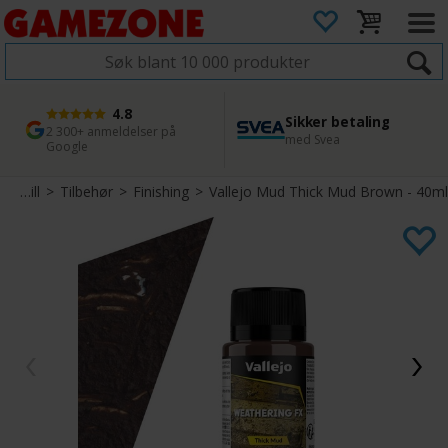
4.8
Sikker betaling
1 dags levering
45 dager returfrist
2 300+ anmeldelser på
med Svea
Bestill innen kl. 12
Enkel retur
Google
Miniatyrspill
>
Tilbehør
>
Finishing
>
Vallejo Mud Thick Mud Brown - 40ml