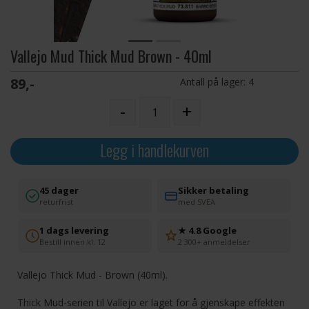
Vallejo Mud Thick Mud Brown - 40ml
89,-
Antall på lager:
4
-
+
Legg i handlekurven
45 dager
Sikker betaling
returfrist
med SVEA
1 dags levering
★ 4.8 Google
Bestill innen kl. 12
2 300+ anmeldelser
Vallejo Thick Mud - Brown (40ml).
Thick Mud-serien til Vallejo er laget for å gjenskape effekten