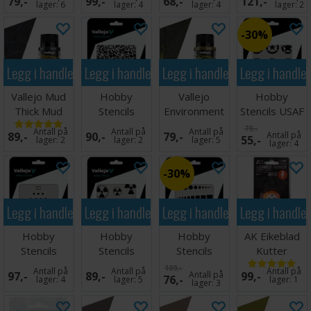
79,-
99,-
68,-
121,-
Fine Ver 2
WW2
lager:
6
lager:
4
lager:
4
lager:
2
30%
Legg i handlekurven
Legg i handlekurven
Legg i handlekurven
Legg i handle
Vallejo Mud
Hobby
Vallejo
Hobby
Thick Mud
Stencils
Environment
Stencils USAF
Black - 40ml
Weathered
Crushed
Markings
79,-
Antall på
Antall på
Antall på
89,-
90,-
79,-
Antall på
55,-
Paint 1:48
Grass - 40ml
lager:
2
lager:
2
lager:
5
lager:
4
30%
Legg i handlekurven
Legg i handlekurven
Legg i handlekurven
Legg i handle
Hobby
Hobby
Hobby
AK Eikeblad
Stencils
Stencils
Stencils
Kutter
German WWII
Radioactivity
Access Trap
109,-
Antall på
Antall på
Antall på
97,-
89,-
Antall på
99,-
76,-
Tank Marking
Signs
Doors
lager:
4
lager:
5
lager:
1
lager:
3