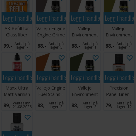
Legg i handlekurven
Legg i handlekurven
Legg i handlekurven
Legg i handle
AK Refill for
Vallejo Engine
Vallejo
Vallejo
Glassfiber
Engine Grime
Environment
Environment
penn - 3 stk
- 40ml
Rain Marks -
Slimy Grime
Antall på
Antall på
Antall på
Antall på
99,-
88,-
88,-
88,-
40ml
Light
lager:
7
lager:
5
lager:
1
lager:
4
Legg i handlekurven
Legg i handlekurven
Legg i handlekurven
Legg i handle
Maxx Ultra
Vallejo Engine
Vallejo
Precision
Matt Varnish
Fuel Stains -
Environment
Panel Liner -
60ml
40ml
Slimy Grime
Fresh Rush
Ventes inn
Antall på
Antall på
Antall på
89,-
88,-
88,-
79,-
Dark
30ml
21.08.2026
lager:
3
lager:
3
lager:
12