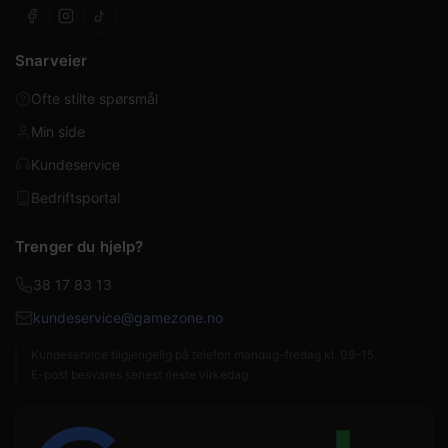
Snarveier
Ofte stilte spørsmål
Min side
Kundeservice
Bedriftsportal
Trenger du hjelp?
38 17 83 13
kundeservice@gamezone.no
Kundeservice tilgjengelig på telefon mandag–fredag kl. 09–15.
E-post besvares senest neste virkedag.