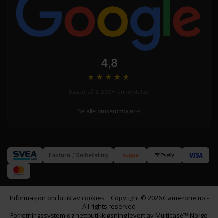
4,8
★★★★
★
Basert på 2 300+ anmeldelser
Se alle brukeromtaler
Faktura / Delbetaling
Informasjon om bruk av cookies
Copyright © 2026 Gamezone.no -
All rights reserved
Forretningssystem
og
nettbutikkløsning
levert av
Multicase™ Norge