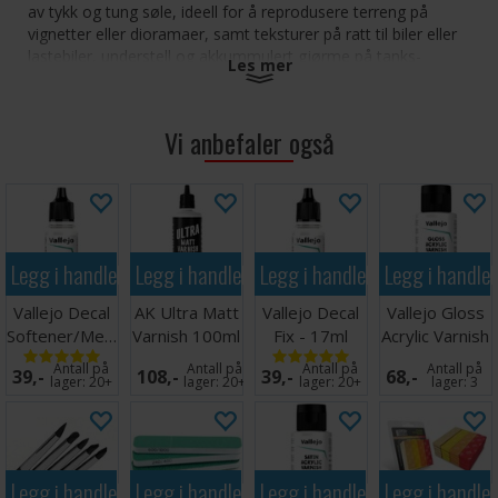
av tykk og tung søle, ideell for å reprodusere terreng på
vignetter eller dioramaer, samt teksturer på ratt til biler eller
lastebiler, understell og akkummulert gjørme på tanks-
Les mer
beltehjulet. Restene av vegetasjon som er inkludert på noen
av disse produktene gir en ekstra realistisk følelse til
modellen.
Vi anbefaler også
Legg i handlekurven
Legg i handlekurven
Legg i handlekurven
Legg i handle
Vallejo Decal
AK Ultra Matt
Vallejo Decal
Vallejo Gloss
Softener/Medium
Varnish 100ml
Fix - 17ml
Acrylic Varnish
- 17ml
60ml
Antall på
Antall på
Antall på
Antall på
39,-
108,-
39,-
68,-
lager:
20+
lager:
20+
lager:
20+
lager:
3
Legg i handlekurven
Legg i handlekurven
Legg i handlekurven
Legg i handle