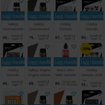
Legg i handlekurven
Legg i handlekurven
Legg i handlekurven
Legg i handle
Vallejo
Vallejo
Hobby
Hobby
Environment
Environment
Stencils
Stencils
Snow - 40ml
Crushed
German WWII
Radioactivity
Antall på
Antall på
Antall på
Antall på
68,-
79,-
97,-
89,-
Grass - 40ml
Tank Marking
Signs
lager:
4
lager:
5
lager:
4
lager:
5
30%
Legg i handlekurven
Legg i handlekurven
Legg i handlekurven
Legg i handle
Hobby
Vallejo Engine
Maxx Ultra
Hobby
Stencils
Engine Grime
Matt Varnish
Stencils USAF
Weathered
- 40ml
60ml
Markings
79,-
Antall på
Antall på
Ventes inn
90,-
88,-
89,-
Antall på
55,-
Paint 1:48
lager:
2
lager:
5
21.08.2026
lager:
4