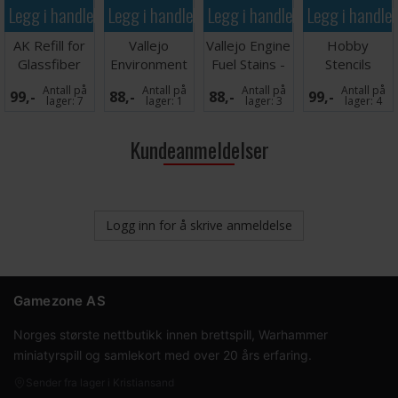
Legg i handlekurven
Legg i handlekurven
Legg i handlekurven
Legg i handle
AK Refill for
Vallejo
Vallejo Engine
Hobby
Glassfiber
Environment
Fuel Stains -
Stencils
penn - 3 stk
Rain Marks -
40ml
Giraffe Camo
Antall på
Antall på
Antall på
Antall på
99,-
88,-
88,-
99,-
40ml
WW2
lager:
7
lager:
1
lager:
3
lager:
4
Kundeanmeldelser
Logg inn for å skrive anmeldelse
Gamezone AS
Norges største nettbutikk innen brettspill, Warhammer
miniatyrspill og samlekort med over 20 års erfaring.
Sender fra lager i Kristiansand