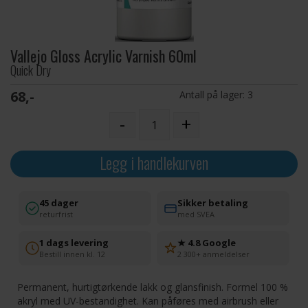
Vallejo Gloss Acrylic Varnish 60ml
Quick Dry
68,-
Antall på lager:
3
-
+
Legg i handlekurven
45 dager
Sikker betaling
returfrist
med SVEA
1 dags levering
★ 4.8 Google
Bestill innen kl. 12
2 300+ anmeldelser
Permanent, hurtigtørkende lakk og glansfinish. Formel 100 %
akryl med UV-bestandighet. Kan påføres med airbrush eller