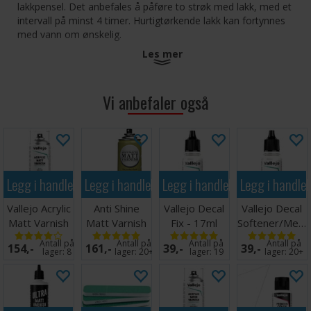
lakkpensel. Det anbefales å påføre to strøk med lakk, med et
intervall på minst 4 timer. Hurtigtørkende lakk kan fortynnes
med vann om ønskelig.
Les mer
Vallejo # 26.517
Vi anbefaler også
Legg i handlekurven
Legg i handlekurven
Legg i handlekurven
Legg i handle
Vallejo Acrylic
Anti Shine
Vallejo Decal
Vallejo Decal
Matt Varnish
Matt Varnish
Fix - 17ml
Softener/Medi
400ml Spray
Spray
- 17ml
Antall på
Antall på
Antall på
Antall på
154,-
161,-
39,-
39,-
lager:
8
lager:
20+
lager:
19
lager:
20+