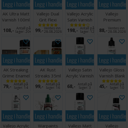
Legg i handlekurven
Legg i handlekurven
Legg i handlekurven
Legg i handle
AK Ultra Matt
Vallejo Dual
Vallejo Acrylic
Vallejo
Varnish 100ml
Grit Flexi
Satin Varnish
Premium
Sanders 3stk
400ml
Varnish Matt
Antall på
Ventes inn
Antall på
Ventes inn
108,-
99,-
198,-
88,-
60ml
lager:
20+
28.08.2026
lager:
12
28.08.2026
Legg i handlekurven
Legg i handlekurven
Legg i handlekurven
Legg i handle
AK Streaking
AK Rust
Vallejo Satin
Vallejo Gloss
Grime Enamel
Streaks 35ml
Acrylic Varnish
Varnish Blank
Paint 35ml
60ml
Klarlakk 17m
Antall på
Antall på
Antall på
Antall på
79,-
99,-
68,-
45,-
lager:
14
lager:
16
lager:
3
lager:
10
Legg i handlekurven
Legg i handlekurven
Legg i handlekurven
Legg i handle
Vallejo Acrylic
Warpaints
Vallejo Matt
Vallejo