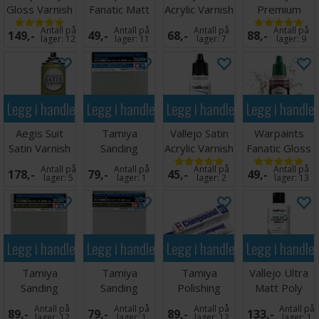
Gloss Varnish
Fanatic Matt
Acrylic Varnish
Premium
400ml
Varnish
60ml
Varnish Gloss
Antall på
Antall på
Antall på
Antall på
149,-
49,-
68,-
88,-
60ml
lager:
12
lager:
11
lager:
7
lager:
9
Legg i handlekurven
Legg i handlekurven
Legg i handlekurven
Legg i handle
Aegis Suit
Tamiya
Vallejo Satin
Warpaints
Satin Varnish
Sanding
Acrylic Varnish
Fanatic Gloss
Spray
Sponge -
Varnish
Antall på
Antall på
Antall på
Antall på
178,-
79,-
45,-
49,-
3000
lager:
5
lager:
1
lager:
2
lager:
13
Legg i handlekurven
Legg i handlekurven
Legg i handlekurven
Legg i handle
Tamiya
Tamiya
Tamiya
Vallejo Ultra
Sanding
Sanding
Polishing
Matt Poly
Sponge -
Sponge Sheet
Compound
Varnish 200ml
Antall på
Antall på
Antall på
Antall på
89,-
79,-
89,-
133,-
2000
- 320
Fine
lager:
12
lager:
1
lager:
12
lager:
1