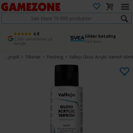
4.8
Sikker betaling
1 dags levering
45 dager returfrist
2 300+ anmeldelser på
med Svea
Bestill innen kl. 12
Enkel retur
Google
Miniatyrspill
>
Tilbehør
>
Finishing
>
Vallejo Gloss Acrylic Varnish 60ml