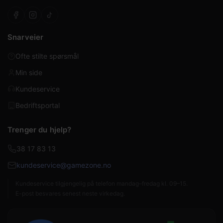
Snarveier
Ofte stilte spørsmål
Min side
Kundeservice
Bedriftsportal
Trenger du hjelp?
38 17 83 13
kundeservice@gamezone.no
Kundeservice tilgjengelig på telefon mandag–fredag kl. 09–15.
E-post besvares senest neste virkedag.