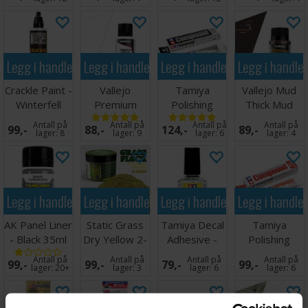
Legg i handlekurven
Legg i handlekurven
Legg i handlekurven
Legg i handle
Crackle Paint -
Vallejo
Tamiya
Vallejo Mud
Winterfell
Premium
Polishing
Thick Mud
Plains 60ml
Varnish Satin
Compound
Brown - 40ml
Antall på
Antall på
Antall på
Antall på
99,-
88,-
124,-
89,-
60ml
Finish
lager:
8
lager:
9
lager:
6
lager:
4
Legg i handlekurven
Legg i handlekurven
Legg i handlekurven
Legg i handle
AK Panel Liner
Static Grass
Tamiya Decal
Tamiya
- Black 35ml
Dry Yellow 2-
Adhesive -
Polishing
3mm 200ml
10ml
Compound
Antall på
Antall på
Antall på
Antall på
99,-
99,-
79,-
99,-
Coarse
lager:
20+
lager:
3
lager:
6
lager:
6