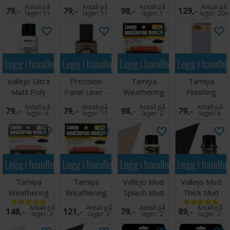
Dark Rust
Sepia 30ml
40ml
Blue 35ml
Antall på
Antall på
Antall på
Antall på
79,-
79,-
98,-
129,-
30ml
lager:
11
lager:
11
lager:
1
lager:
20+
Legg i handlekurven
Legg i handlekurven
Legg i handlekurven
Legg i handle
Vallejo Ultra
Precision
Tamiya
Tamiya
Matt Poly
Panel Liner -
Weathering
Finishing
Varnish 60ml
Dark Brown
Master F-Set
Abrasives
Antall på
Antall på
Antall på
Antall på
79,-
79,-
98,-
79,-
30ml
Fine Ver 2
lager:
6
lager:
11
lager:
2
lager:
6
Legg i handlekurven
Legg i handlekurven
Legg i handlekurven
Legg i handle
Tamiya
Tamiya
Vallejo Mud
Vallejo Mud
Weathering
Weathering
Splash Mud
Thick Mud
Master B-Set
Master A-Set
Light Brown
Black - 40ml
Antall på
Antall på
Antall på
Antall på
148,-
121,-
79,-
89,-
40ml
lager:
2
lager:
2
lager:
2
lager:
2