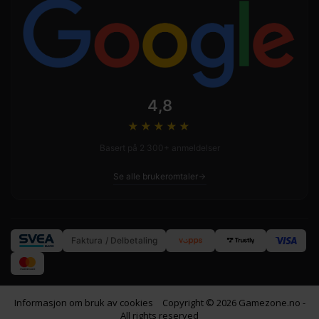
4,8
★★★★
★
Basert på 2 300+ anmeldelser
Se alle brukeromtaler
Faktura / Delbetaling
Informasjon om bruk av cookies
Copyright © 2026 Gamezone.no -
All rights reserved