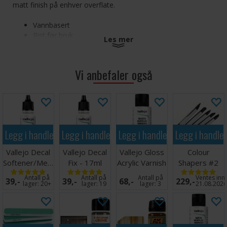
matt finish på enhver overflate.
Vannbasert
Rist før bruk.
Les mer
Fullført tørking på 12 timer
Vi anbefaler også
Legg i handlekurven
Legg i handlekurven
Legg i handlekurven
Legg i handle
Vallejo Decal
Vallejo Decal
Vallejo Gloss
Colour
Softener/Medium
Fix - 17ml
Acrylic Varnish
Shapers #2
- 17ml
60ml
Firm - 5 stk
Antall på
Antall på
Antall på
Ventes inn
39,-
39,-
68,-
229,-
lager:
20+
lager:
19
lager:
3
21.08.202