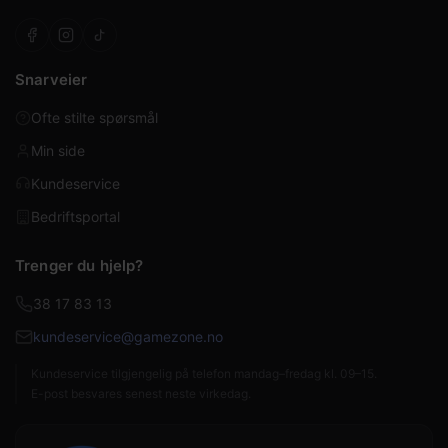
Snarveier
Ofte stilte spørsmål
Min side
Kundeservice
Bedriftsportal
Trenger du hjelp?
38 17 83 13
kundeservice@gamezone.no
Kundeservice tilgjengelig på telefon mandag–fredag kl. 09–15.
E-post besvares senest neste virkedag.