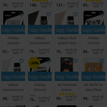
Abrasives
Master B-Set
Master A-Set
Black - 40ml
Antall på
Antall på
Antall på
Antall på
79,-
148,-
121,-
89,-
Fine Ver 2
lager:
6
lager:
2
lager:
2
lager:
2
Legg i handlekurven
Legg i handlekurven
Legg i handlekurven
Legg i handle
Hobby
Vallejo
Vallejo Mud
Hobby
Stencils
Environment
Splash Mud
Stencils
German WWII
Crushed
Light Brown
Radioactivity
Antall på
Antall på
Antall på
Antall på
97,-
79,-
79,-
89,-
Tank Marking
Grass - 40ml
40ml
Signs
lager:
4
lager:
5
lager:
2
lager:
5
30%
Legg i handlekurven
Legg i handlekurven
Legg i handlekurven
Legg i handle
Vallejo
Hobby
AK Eikeblad
AK Refill for
Environment
Stencils
Kutter
Glassfiber
Snow - 40ml
Access Trap
penn - 3 stk
109,-
Antall på
Antall på
Antall på
68,-
Antall på
99,-
99,-
76,-
Doors
lager:
4
lager:
1
lager:
7
lager:
3