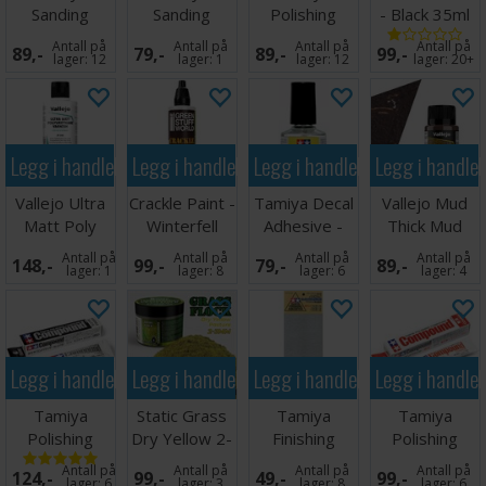
Sanding
Sanding
Polishing
- Black 35ml
Sponge -
Sponge Sheet
Compound
Antall på
Antall på
Antall på
Antall på
89,-
79,-
89,-
99,-
2000
- 320
Fine
lager:
12
lager:
1
lager:
12
lager:
20+
Legg i handlekurven
Legg i handlekurven
Legg i handlekurven
Legg i handle
Vallejo Ultra
Crackle Paint -
Tamiya Decal
Vallejo Mud
Matt Poly
Winterfell
Adhesive -
Thick Mud
Varnish 200ml
Plains 60ml
10ml
Brown - 40ml
Antall på
Antall på
Antall på
Antall på
148,-
99,-
79,-
89,-
lager:
1
lager:
8
lager:
6
lager:
4
Legg i handlekurven
Legg i handlekurven
Legg i handlekurven
Legg i handle
Tamiya
Static Grass
Tamiya
Tamiya
Polishing
Dry Yellow 2-
Finishing
Polishing
Compound
3mm 200ml
Abrasives
Compound
Antall på
Antall på
Antall på
Antall på
124,-
99,-
49,-
99,-
Finish
Fine Ver 1
Coarse
lager:
6
lager:
3
lager:
8
lager:
6