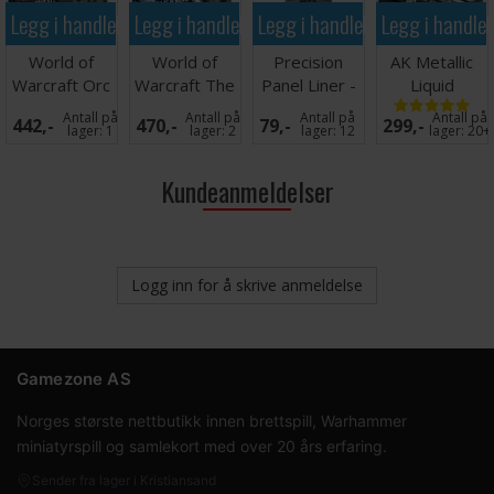
Legg i handlekurven
Legg i handlekurven
Legg i handlekurven
Legg i handle
World of
World of
Precision
AK Metallic
Warcraft Orc
Warcraft The
Panel Liner -
Liquid
Thrall
Lich King
Light Grey
Markers - 4
Antall på
Antall på
Antall på
Antall på
442,-
470,-
79,-
299,-
30ml
stk
lager:
1
lager:
2
lager:
12
lager:
20+
Kundeanmeldelser
Logg inn for å skrive anmeldelse
Gamezone AS
Norges største nettbutikk innen brettspill, Warhammer
miniatyrspill og samlekort med over 20 års erfaring.
Sender fra lager i Kristiansand