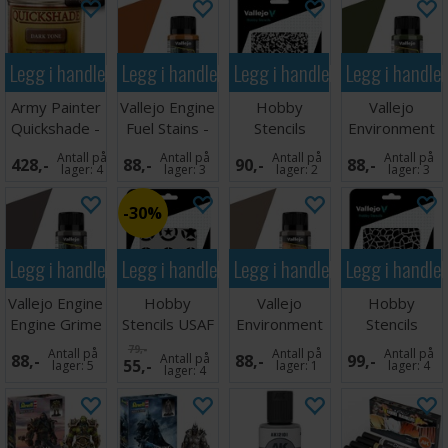
Legg i handlekurven
Legg i handlekurven
Legg i handlekurven
Legg i handle
Army Painter
Vallejo Engine
Hobby
Vallejo
Quickshade -
Fuel Stains -
Stencils
Environment
Dark Tone
40ml
Weathered
Slimy Grime
Antall på
Antall på
Antall på
Antall på
428,-
88,-
90,-
88,-
Paint 1:48
Dark
lager:
4
lager:
3
lager:
2
lager:
3
30%
Legg i handlekurven
Legg i handlekurven
Legg i handlekurven
Legg i handle
Vallejo Engine
Hobby
Vallejo
Hobby
Engine Grime
Stencils USAF
Environment
Stencils
- 40ml
Markings
Rain Marks -
Giraffe Camo
79,-
Antall på
Antall på
Antall på
88,-
Antall på
88,-
99,-
55,-
40ml
WW2
lager:
5
lager:
1
lager:
4
lager:
4