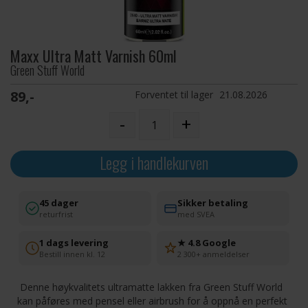
Maxx Ultra Matt Varnish 60ml
Green Stuff World
89,-
Forventet til lager
21.08.2026
-
+
Legg i handlekurven
45 dager
Sikker betaling
returfrist
med SVEA
1 dags levering
★ 4.8 Google
Bestill innen kl. 12
2 300+ anmeldelser
Denne høykvalitets ultramatte lakken fra Green Stuff World
kan påføres med pensel eller airbrush for å oppnå en perfekt