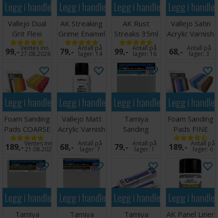
Legg i handlekurven
Legg i handlekurven
Legg i handlekurven
Legg i handle
Vallejo Dual
AK Streaking
AK Rust
Vallejo Satin
Grit Flexi
Grime Enamel
Streaks 35ml
Acrylic Varnish
Sanders 3stk
Paint 35ml
60ml
Ventes inn
Antall på
Antall på
Antall på
99,-
79,-
99,-
68,-
27.08.2026
lager:
14
lager:
16
lager:
3
Legg i handlekurven
Legg i handlekurven
Legg i handlekurven
Legg i handle
Foam Sanding
Vallejo Matt
Tamiya
Foam Sanding
Pads COARSE
Acrylic Varnish
Sanding
Pads FINE
GRIT x20
60ml
Sponge -
GRIT x20
Ventes inn
Antall på
Antall på
Antall på
189,-
68,-
79,-
189,-
3000
21.08.2026
lager:
7
lager:
1
lager:
6
Legg i handlekurven
Legg i handlekurven
Legg i handlekurven
Legg i handle
Tamiya
Tamiya
Tamiya
AK Panel Liner