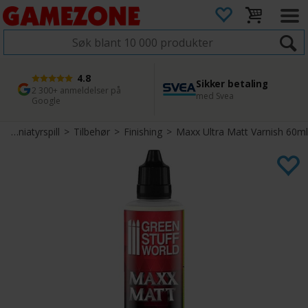
4.8
Sikker betaling
1 dags levering
45 dager returfrist
2 300+ anmeldelser på
med Svea
Bestill innen kl. 12
Enkel retur
Google
Miniatyrspill
>
Tilbehør
>
Finishing
>
Maxx Ultra Matt Varnish 60ml