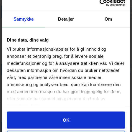
Legg i handlekurven
Legg i handlekurven
Legg i handlekurven
Legg i handle
Samtykke
Detaljer
Om
Static Grass
Vallejo Engine
Vallejo
AK Sculpting
Spring Grass
Brown Engine
Environment
Burnishers
2-3mm 200ml
Soot - 40ml
Rust Texture
Set
Antall på
Antall på
Antall på
Antall på
99,-
88,-
99,-
99,-
Dine data, dine valg
- 40ml
lager:
5
lager:
4
lager:
3
lager:
20+
Vi bruker informasjonskapsler for å gi innhold og
annonser et personlig preg, for å levere sosiale
mediefunksjoner og for å analysere trafikken vår. Vi deler
Legg i handlekurven
Legg i handlekurven
Legg i handlekurven
Legg i handle
dessuten informasjon om hvordan du bruker nettstedet
vårt, med partnerne våre innen sosiale medier,
Vallejo
Vallejo
Vallejo
Hobby
annonsering og analysearbeid, som kan kombinere den
Medium
Environment
Environment
Stencils
med annen informasjon du har gjort tilgjengelig for dem,
Chipping -
Moss &
Streaking
Stamp Font
Antall på
Antall på
Antall på
Antall på
49,-
88,-
98,-
94,-
17ml
Lichen - 40ml
Grime 40ml
lager:
13
lager:
6
lager:
1
lager:
6
eller som de har samlet inn gjennom din bruk av
tjenestene deres.
Googles retningslinjer for personvern
OK
Legg i handlekurven
Legg i handlekurven
Legg i handlekurven
Legg i handle