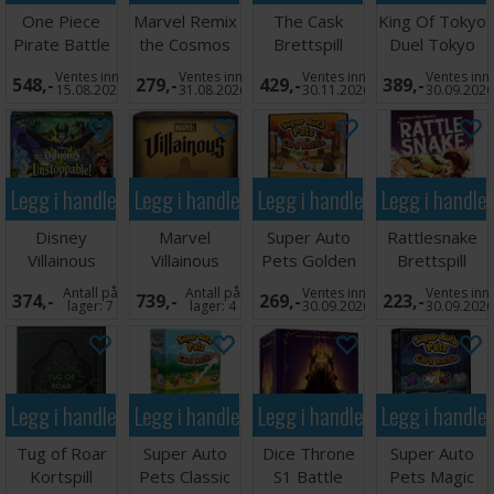
One Piece
Marvel Remix
The Cask
King Of Tokyo
Pirate Battle
the Cosmos
Brettspill
Duel Tokyo
Kortspill
Kortspill
Bay Brettspill
Ventes inn
Ventes inn
Ventes inn
Ventes inn
548,-
279,-
429,-
389,-
15.08.2026
31.08.2026
30.11.2026
30.09.202
Legg i handlekurven
Legg i handlekurven
Legg i handlekurven
Legg i handle
Disney
Marvel
Super Auto
Rattlesnake
Villainous
Villainous
Pets Golden
Brettspill
Unstoppable
Infinite Power
Pack Kortspill
Antall på
Antall på
Ventes inn
Ventes inn
374,-
739,-
269,-
223,-
Brettspill
SVENSK
lager:
7
lager:
4
30.09.2026
30.09.202
Legg i handlekurven
Legg i handlekurven
Legg i handlekurven
Legg i handle
Tug of Roar
Super Auto
Dice Throne
Super Auto
Kortspill
Pets Classic
S1 Battle
Pets Magic