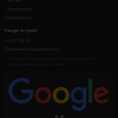
Min side
Kundeservice
Bedriftsportal
Trenger du hjelp?
38 17 83 13
kundeservice@gamezone.no
Kundeservice tilgjengelig på telefon mandag–fredag kl. 09–15.
E-post besvares senest neste virkedag.
4,8