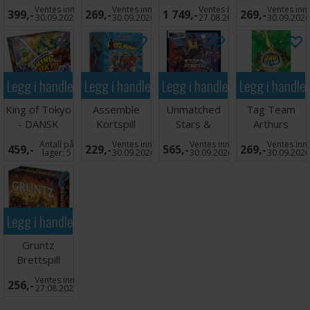
Pack Kortspill
Chest
Pack Kortspill
Ventes inn
Ventes inn
Ventes inn
Ventes inn
399,-
269,-
1 749,-
269,-
Brettspill
30.09.2026
30.09.2026
27.08.2026
30.09.202
Legg i handlekurven
Legg i handlekurven
Legg i handlekurven
Legg i handle
King of Tokyo
Assemble
Unmatched
Tag Team
- DANSK
Kortspill
Stars &
Arthurs
Stripes
Legacy
Antall på
Ventes inn
Ventes inn
Ventes inn
459,-
229,-
565,-
269,-
Kortspill
Kortspill
lager:
5
30.09.2026
30.09.2026
30.09.202
Legg i handlekurven
Gruntz
Brettspill
Ventes inn
256,-
27.08.2026