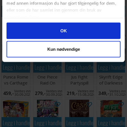
med annen informasjon du har gjort tilgjengelig for dem,
Legg i handlekurven
Legg i handlekurven
Legg i handlekurven
Legg i handle
eller som de har samlet inn gjennom din bruk av
tjenestene deres.
Mindbug x
Lord of the
Little Soldiers
Batman
King of Tokyo
Rings The
Brettspill
Saviour
Googles retningslinjer for personvern
OK
Kortspill
Confrontation
Gotham City
Antall på
Ventes inn
Antall på
Ventes inn
354,-
798,-
358,-
419,-
Brettspill
lager:
2
30.09.2026
lager:
2
15.08.202
Kun nødvendige
Legg i handlekurven
Legg i handlekurven
Legg i handlekurven
Legg i handle
Punica Rome
One Piece
Jus Fight
Skyrift Edge
vs Carthage
Raid On
Partyspill
of Darkness
Brettspill
Onigashima
Kortspill
Ventes inn
Ventes inn
Ventes inn
Ventes inn
459,-
279,-
219,-
349,-
Kortspill
30.09.2026
30.09.2026
15.08.2026
31.10.202
Legg i handlekurven
Legg i handlekurven
Legg i handlekurven
Legg i handle