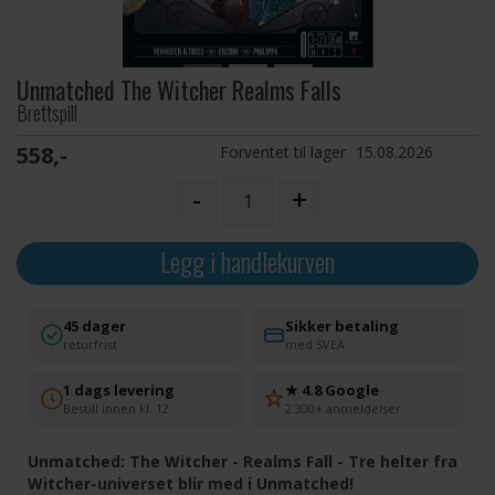
Unmatched The Witcher Realms Falls
Brettspill
558,-
Forventet til lager
15.08.2026
-
+
Legg i handlekurven
45 dager
Sikker betaling
returfrist
med SVEA
1 dags levering
★ 4.8 Google
Bestill innen kl. 12
2 300+ anmeldelser
Unmatched: The Witcher - Realms Fall - Tre helter fra
Witcher-universet blir med i Unmatched!