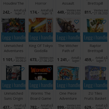
Houdini/The
Horror
Assault
Brettspill
Genie
Lovecraft
Marineford
Antall på
Antall på
Ventes inn
Ventes inn
242,-
174,-
449,-
811,-
Brettspill
Letter
Brettspill
lager:
2
lager:
8
30.09.2026
27.08.202
Legg i handlekurven
Legg i handlekurven
Legg i handlekurven
Legg i handle
Unmatched
King Of Tokyo
The Witcher
Raptor
Adventures
Godzilla
Path of
Brettspill
TMNT
Brettspill
Destiny
Ventes inn
Ventes inn
Antall på
Antall på
1 101,-
673,-
1 241,-
459,-
Brettspill
Deluxe Ed.
30.09.2026
27.08.2026
lager:
2
lager:
1
Legg i handlekurven
Legg i handlekurven
Legg i handlekurven
Legg i handle
Unmatched
Worms The
One Piece
ZU Tiles
Suns Origin
Board Game
Adventure
Fruits Basket
Brettspill
Brettspill
Island
Starter Set 2
Antall på
Antall på
Ventes inn
Antall på
437,-
782,-
899,-
629,-
Brettspill
lager:
2
lager:
1
30.09.2026
lager:
1