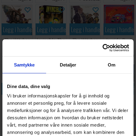
Legg i handlekurven
Legg i handlekurven
Legg i handlekurven
Legg i handle
The Witcher
Invincible The
The Witcher
Joyride Duel
Path of
Card Game
Path of
Next Gen
Destiny
Kortspill
Destiny Ronin
Brettspill
Antall på
Ventes inn
Ventes inn
Antall på
808,-
749,-
999,-
529,-
Brettspill
lager:
1
30.09.2026
30.09.2026
lager:
1
Samtykke
Detaljer
Om
Dine data, dine valg
Legg i handlekurven
Legg i handlekurven
Legg i handlekurven
Legg i handle
Vi bruker informasjonskapsler for å gi innhold og
Legions
ZU Tiles
Marvel
Runar
annonser et personlig preg, for å levere sosiale
Kortspill
Fruits Basket
Skirmish in
Brettspill
mediefunksjoner og for å analysere trafikken vår. Vi deler
Starter Set 1
New York
Antall på
Antall på
Antall på
Antall 
295,-
629,-
398,-
1 277,-
dessuten informasjon om hvordan du bruker nettstedet
Brettspill
lager:
1
lager:
1
lager:
1
lager:
vårt, med partnerne våre innen sosiale medier,
annonsering og analysearbeid, som kan kombinere den