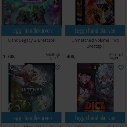
Legg i handlekurven
Legg i handlekurven
Clank Legacy 2 Brettspill
Unmatched Volume Two
Brettspill
Antall på
Antall på
1 748,-
408,-
lager:
3
lager:
1
Legg i handlekurven
Legg i handlekurven