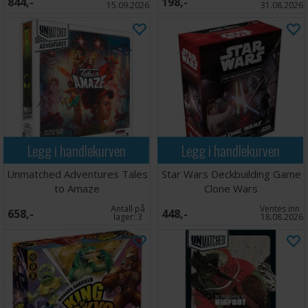
844,-
198,-
15.09.2026
31.08.2026
strategien din - for bare én kan gjøre krav på tittelen som
sjørøverhøvding i One Piece: Adventure Island!
Antall spillere: 2-8
Alder: 8+
Spilletid: 30-45 minutter
Språk: Engelsk
Legg i handlekurven
Legg i handlekurven
Unmatched Adventures Tales
Star Wars Deckbuilding Game
to Amaze
Clone Wars
Antall på
Ventes inn
658,-
448,-
lager:
3
18.08.2026