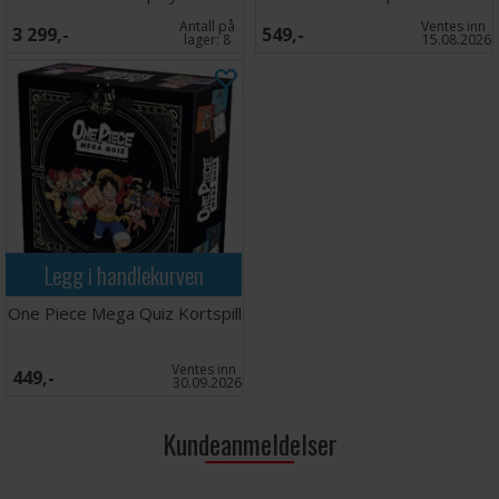
Antall på
Ventes inn
3 299,-
549,-
lager:
8
15.08.2026
Legg i handlekurven
One Piece Mega Quiz Kortspill
Ventes inn
449,-
30.09.2026
Kundeanmeldelser