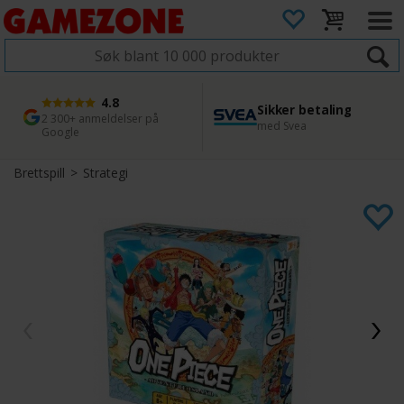
4.8
Sikker betaling
1 dags levering
45 dager returfrist
2 300+ anmeldelser på
med Svea
Bestill innen kl. 12
Enkel retur
Google
Brettspill
>
Strategi