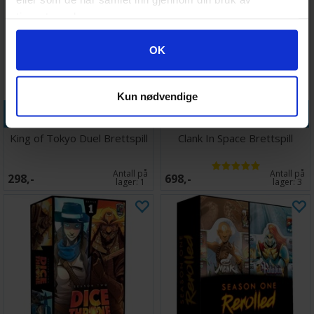
tjenestene deres.
Googles retningslinjer for personvern
OK
Kun nødvendige
Legg i handlekurven
Legg i handlekurven
King of Tokyo Duel Brettspill
Clank In Space Brettspill
Antall på
Antall på
298,-
698,-
lager:
1
lager:
3