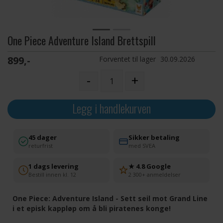
One Piece Adventure Island Brettspill
899,-
Forventet til lager
30.09.2026
-
+
Legg i handlekurven
45 dager
Sikker betaling
returfrist
med SVEA
1 dags levering
★ 4.8 Google
Bestill innen kl. 12
2 300+ anmeldelser
One Piece: Adventure Island - Sett seil mot Grand Line
i et episk kappløp om å bli piratenes konge!