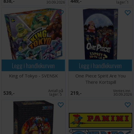
838,-
449,-
30.09.2026
lager:
1
Legg i handlekurven
Legg i handlekurven
King of Tokyo - SVENSK
One Piece Spirit Are You
There Kortspill
Antall på
Ventes inn
539,-
219,-
lager:
5
30.09.2026