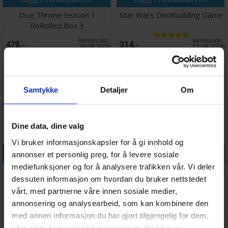
Dice Throne Season 1
Star Wars Deckbuilding Game
ReRolled Box 3
Ventes inn
Ventes inn
479,-
314,-
26.08.2026
11.08.2026
Samtykke
Detaljer
Om
Dine data, dine valg
Vi bruker informasjonskapsler for å gi innhold og
Legg i handlekurven
Legg i handlekurven
annonser et personlig preg, for å levere sosiale
mediefunksjoner og for å analysere trafikken vår. Vi deler
Dice Throne Marvel 2 Hero
Unmatched Houdini/The Genie
dessuten informasjon om hvordan du bruker nettstedet
Box 1
Brettspill
vårt, med partnerne våre innen sosiale medier,
Antall på
Antall på
313,-
264,-
annonsering og analysearbeid, som kan kombinere den
lager:
3
lager:
2
med annen informasjon du har gjort tilgjengelig for dem,
eller som de har samlet inn gjennom din bruk av