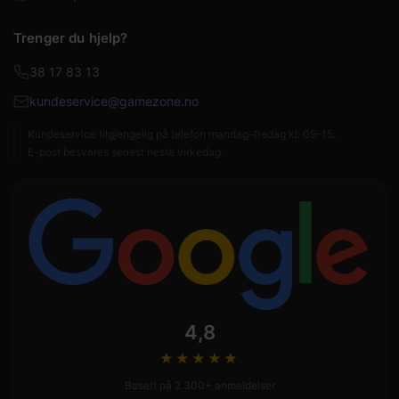
Trenger du hjelp?
38 17 83 13
kundeservice@gamezone.no
Kundeservice tilgjengelig på telefon mandag–fredag kl. 09–15.
E-post besvares senest neste virkedag.
4,8
★★★★
★
Basert på 2 300+ anmeldelser