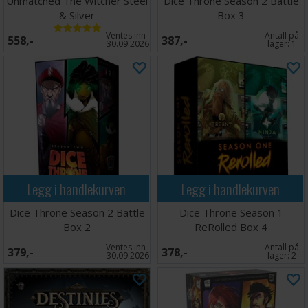
Unmatched The Witcher Steel
Dice Throne Season 2 Battle
& Silver
Box 3
Ventes inn
Antall på
558,-
387,-
30.09.2026
lager:
1
Legg i handlekurven
Legg i handlekurven
Dice Throne Season 2 Battle
Dice Throne Season 1
Box 2
ReRolled Box 4
Ventes inn
Antall på
379,-
378,-
30.09.2026
lager:
2