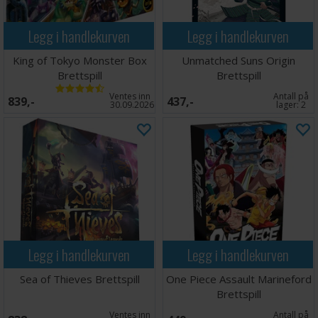
Legg i handlekurven
Legg i handlekurven
King of Tokyo Monster Box
Unmatched Suns Origin
Brettspill
Brettspill
Ventes inn
Antall på
839,-
437,-
30.09.2026
lager:
2
Legg i handlekurven
Legg i handlekurven
Sea of Thieves Brettspill
One Piece Assault Marineford
Brettspill
Ventes inn
Antall på