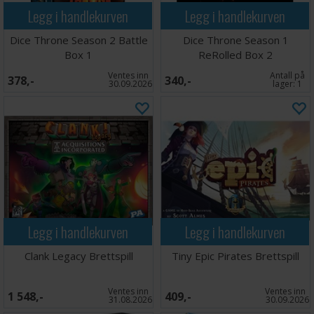
Legg i handlekurven
Legg i handlekurven
Dice Throne Season 2 Battle
Dice Throne Season 1
Box 1
ReRolled Box 2
Ventes inn
Antall på
378,-
340,-
30.09.2026
lager:
1
Legg i handlekurven
Legg i handlekurven
Clank Legacy Brettspill
Tiny Epic Pirates Brettspill
Ventes inn
Ventes inn
1 548,-
409,-
31.08.2026
30.09.2026