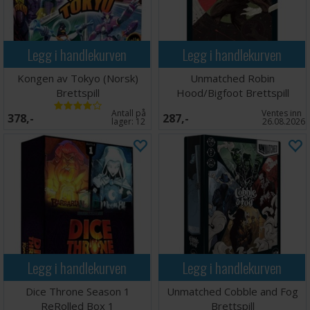
Legg i handlekurven
Legg i handlekurven
Kongen av Tokyo (Norsk)
Unmatched Robin
Brettspill
Hood/Bigfoot Brettspill
Antall på
Ventes inn
378,-
287,-
lager:
12
26.08.2026
Legg i handlekurven
Legg i handlekurven
Dice Throne Season 1
Unmatched Cobble and Fog
ReRolled Box 1
Brettspill