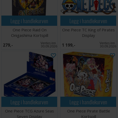
Legg i handlekurven
Legg i handlekurven
One Piece Raid On
One Piece TC King of Pirates
Onigashima Kortspill
Display
Ventes inn
Ventes inn
279,-
1 199,-
30.09.2026
30.09.2026
Legg i handlekurven
Legg i handlekurven
One Piece TCG Azure Seas
One Piece Pirate Battle
Seven Display
Kortspill