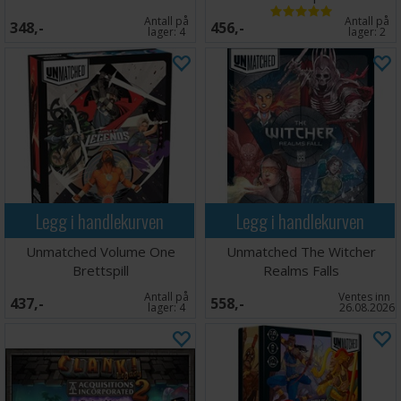
Antall på
Antall på
348,-
456,-
lager:
4
lager:
2
Legg i handlekurven
Legg i handlekurven
Unmatched Volume One
Unmatched The Witcher
Brettspill
Realms Falls
Antall på
Ventes inn
437,-
558,-
lager:
4
26.08.2026