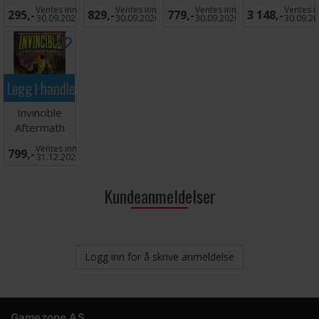
Stockade
of the Dragon
Brettspill
Ventes inn
Ventes inn
Ventes inn
Ventes i
295,-
829,-
779,-
3 148,-
Brettspill
30.09.2026
30.09.2026
30.09.2026
30.09.2
Legg i handlekurven
Invincible
Aftermath
Kortspill
Ventes inn
799,-
31.12.2026
Kundeanmeldelser
Logg inn for å skrive anmeldelse
Gamezone AS