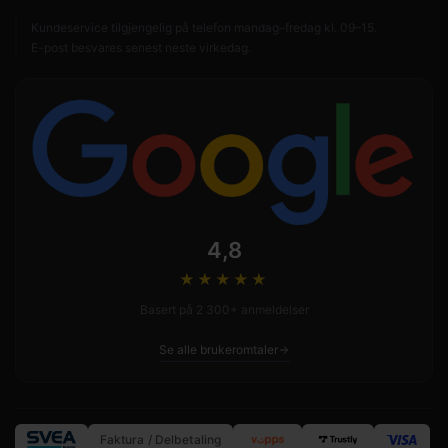
Kundeservice tilgjengelig på telefon mandag–fredag kl. 09–15.
E-post besvares senest neste virkedag.
4,8
★★★★
★
Basert på 2 300+ anmeldelser
Se alle brukeromtaler
Faktura / Delbetaling