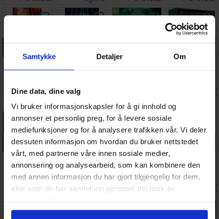
Legg i handlekurven
Legg i handlekurven
Legg i handlekurven
Legg i handle
Samtykke
Detaljer
Om
Star Trek
Star Trek
Spooktacular
Aeons End
Captains Chair
Captains Chair
Brettspill
Second
To Boldly Go
Brettspill
Edition
Ventes inn
Ventes inn
Ventes inn
Ventes inn
Dine data, dine valg
818,-
688,-
811,-
918,-
Brettspill
30.09.2026
30.09.2026
27.08.2026
31.12.202
Vi bruker informasjonskapsler for å gi innhold og
annonser et personlig preg, for å levere sosiale
mediefunksjoner og for å analysere trafikken vår. Vi deler
Legg i handlekurven
Legg i handlekurven
Legg i handlekurven
Legg i handle
dessuten informasjon om hvordan du bruker nettstedet
vårt, med partnerne våre innen sosiale medier,
Aeons End
Dice Throne
Unmatched
Astro Knights
annonsering og analysearbeid, som kan kombinere den
Legacy
Season 2
Suns Origin
Brettspill
med annen informasjon du har gjort tilgjengelig for dem,
Brettspill
Battle Box 1
Brettspill
Ventes inn
Ventes inn
Antall på
Ventes inn
1 389,-
378,-
437,-
759,-
eller som de har samlet inn gjennom din bruk av
30.09.2026
30.09.2026
lager:
2
30.09.202
tjenestene deres.