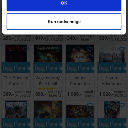
Googles retningslinjer for personvern
OK
Legg i handlekurven
Legg i handlekurven
Legg i handlekurven
Legg i handle
Kinfire Delve
Aeons End
Dice Throne
Marvel United
Kun nødvendige
Vainglorys
The New Age
Season 1
Multiverse
Grotto
Brettspill
ReRolled Box
Brettspill
Ventes inn
Ventes inn
Antall på
Ventes inn
295,-
919,-
340,-
529,-
2
30.09.2026
30.09.2026
lager:
1
15.08.202
Legg i handlekurven
Legg i handlekurven
Legg i handlekurven
Legg i handle
The Grinning
Vagrantsong
Kinfire
Skyrim
Corpse
Brettspill
Chronicles
Adventure
Brettspill
Nights Fall
Game
Ventes inn
Antall på
Antall på
Ventes i
369,-
898,-
1 998,-
1 928,-
Brettspill
07.09.2026
lager:
2
lager:
1
30.09.2
Legg i handlekurven
Legg i handlekurven
Legg i handlekurven
Legg i handle