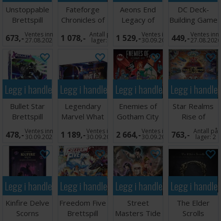
Unstoppable
Fateforge
Aeons End
DC Deck-
Brettspill
Chronicles of
Legacy of
Building Game
Kaan
Gravehold
Brettspill
Ventes inn
Antall på
Ventes inn
Ventes inn
673,-
1 078,-
1 529,-
449,-
Brettspill
Brettspill
27.08.2026
lager:
2
30.09.2026
27.08.202
Legg i handlekurven
Legg i handlekurven
Legg i handlekurven
Legg i handle
Bullet Star
Legendary
Enemies of
Star Realms
Brettspill
Marvel What
Gotham City
Rise of
If Brettspill
Brettspill
Empire
Ventes inn
Ventes inn
Ventes inn
Antall på
478,-
1 189,-
2 664,-
763,-
Brettspill
30.09.2026
30.09.2026
30.09.2026
lager:
2
Legg i handlekurven
Legg i handlekurven
Legg i handlekurven
Legg i handle
Kinfire Delve
Freedom Five
Street
The Elder
Scorns
Brettspill
Masters Tide
Scrolls