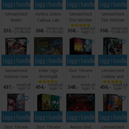
heltesynergier etter hvert som historien utfolder seg
Legg i handlekurven
Legg i handlekurven
Legg i handlekurven
Legg i handle
Unmatched
Kinfire Delve
Unmatched
Unmatched
Beskytt jorden, kjemp side om side, og bevis at du er verdig
Robin
Callous Lab
The Witcher
The Witcher
arven etter Vokterne - for i Invincible: The Card Game betyr
Hood/Bigfoot
Brettspill
Steel & Silver
Realms Falls
det å være en helt å aldri gi seg, uansett hvor umulige
Ventes inn
Ventes inn
Antall på
Ventes inn
253,-
268,-
558,-
558,-
Brettspill
27.08.2026
15.09.2026
lager:
2
15.08.202
oddsene er!
Antall spillere: 1-4
Alder: 14+
Spilletid: 60 minutter
Legg i handlekurven
Legg i handlekurven
Legg i handlekurven
Legg i handle
Språk: Engelsk
Unmatched
Elder Sign
Dice Throne
Unmatched
Volume One
Brettspill
Season 1
Cobble and
Brettspill
ReRolled Box
Fog Brettspill
Antall på
Antall på
Antall på
Antall på
437,-
454,-
348,-
456,-
1
lager:
4
lager:
4
lager:
4
lager:
2
Legg i handlekurven
Legg i handlekurven
Legg i handlekurven
Legg i handle
Dice Throne
Dice Throne
Aeons End
Unmatched