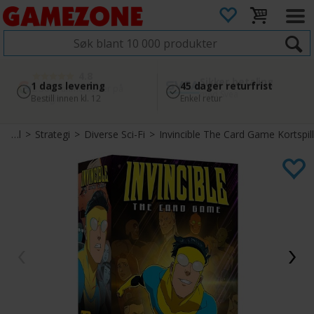
4.8
Sikker betaling
1 dags levering
45 dager returfrist
2 300+ anmeldelser på
med Svea
Bestill innen kl. 12
Enkel retur
Google
Brettspill
>
Strategi
>
Diverse Sci-Fi
>
Invincible The Card Game Kortspill