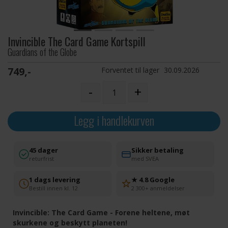
Invincible The Card Game Kortspill
Guardians of the Globe
749,-
Forventet til lager
30.09.2026
-
+
Legg i handlekurven
45 dager
Sikker betaling
returfrist
med SVEA
1 dags levering
★ 4.8 Google
Bestill innen kl. 12
2 300+ anmeldelser
Invincible: The Card Game - Forene heltene, møt
skurkene og beskytt planeten!