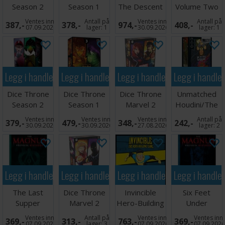
Season 2
Season 1
The Descent
Volume Two
Battle Box 3
ReRolled Box
Brettspill
Brettspill
Ventes inn
Antall på
Ventes inn
Antall på
387,-
378,-
974,-
408,-
4
07.09.2026
lager:
1
30.09.2026
lager:
1
Legg i handlekurven
Legg i handlekurven
Legg i handlekurven
Legg i handle
Dice Throne
Dice Throne
Dice Throne
Unmatched
Season 2
Season 1
Marvel 2
Houdini/The
Battle Box 2
ReRolled Box
Hero Box 2
Genie
Ventes inn
Ventes inn
Ventes inn
Antall på
379,-
479,-
348,-
242,-
3
Brettspill
30.09.2026
30.09.2026
27.08.2026
lager:
2
Legg i handlekurven
Legg i handlekurven
Legg i handlekurven
Legg i handle
The Last
Dice Throne
Invincible
Six Feet
Supper
Marvel 2
Hero-Building
Under
Brettspill
Hero Box 1
Game
Brettspill
Ventes inn
Antall på
Ventes inn
Ventes inn
369,-
313,-
763,-
369,-
Brettspill
07.09.2026
lager:
3
07.09.2026
07.09.202