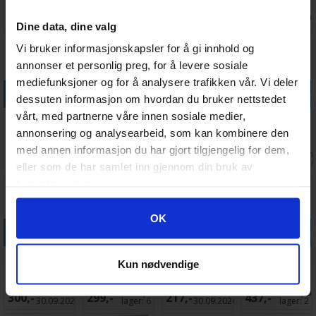
Brettspill
Genie
Antall på
Ventes inn
Antall på
Antall på
549,-
298,-
263,-
242,-
Brettspill
lager:
8
30.09.2026
lager:
5
lager:
2
Dine data, dine valg
Vi bruker informasjonskapsler for å gi innhold og
annonser et personlig preg, for å levere sosiale
mediefunksjoner og for å analysere trafikken vår. Vi deler
Legg i handlekurven
Legg i handlekurven
Legg i handlekurven
Legg i handle
dessuten informasjon om hvordan du bruker nettstedet
vårt, med partnerne våre innen sosiale medier,
Hive Ultimate
Santorini
War Chest
Radlands
Brettspill
Second
Brettspill
Brettspill
annonsering og analysearbeid, som kan kombinere den
Edition
med annen informasjon du har gjort tilgjengelig for dem,
Ventes inn
Ventes inn
Ventes inn
Ventes inn
403,-
673,-
777,-
318,-
Brettspill
31.08.2026
30.09.2026
30.09.2026
30.09.202
eller som de har samlet inn gjennom din bruk av
tjenestene deres.
Googles retningslinjer for personvern
OK
Legg i handlekurven
Legg i handlekurven
Legg i handlekurven
Legg i handle
Critters at
Air Land & Sea
Mindbug
Unmatched
Kun nødvendige
War Brettspill
Spies Lies &
Beyond
Suns Origin
Supplies
Eternity
Brettspill
Ventes inn
Antall på
Ventes inn
Antall på
300,-
299,-
217,-
437,-
Kortspill
30.09.2026
lager:
6
30.09.2026
lager:
2