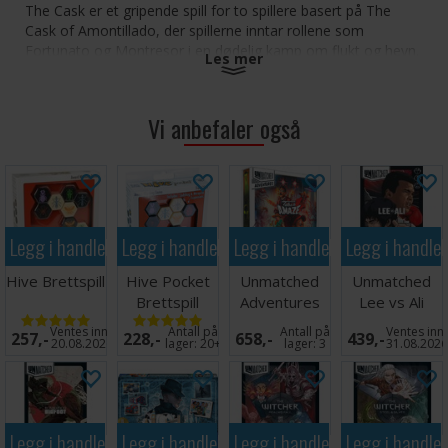
The Cask er et gripende spill for to spillere basert på The
Cask of Amontillado, der spillerne inntar rollene som
Fortunato og Montresor i en dødelig kamp om flukt og hevn.
Les mer
Den ene spilleren må navigere i hvelvet, samle
nøkkelgjenstander og unngå farer, mens den andre forsiktig
lukker seg inne og plasserer ut klosser for å fange
Vi anbefaler også
motstanderen. Hvert trekk bygger opp spenningen i dette
strategiske og stemningsfulle oppgjøret.
Asymmetrisk spill med unike roller og mål for hver
spiller
Kortdrevne handlinger som former bevegelse, strategi
Legg i handlekurven
Legg i handlekurven
Legg i handlekurven
Legg i handle
og utfall
Taktisk katt-og-mus-mekanikk med flukt versus felle
Hive Brettspill
Hive Pocket
Unmatched
Unmatched
Inspirert av Edgar Allan Poes klassiske historie for en
Brettspill
Adventures
Lee vs Ali
tematisk opplevelse
Tales to
Brettspill
Designet spesielt for to spillere med intens og fokusert
Ventes inn
Antall på
Antall på
Ventes inn
257,-
228,-
658,-
439,-
Amaze
20.08.2026
lager:
20+
lager:
3
31.08.202
spilling
The Cask byr på en spennende og strategisk opplevelse der
hver eneste beslutning teller. Enten dere kappes om å flykte
Legg i handlekurven
Legg i handlekurven
Legg i handlekurven
Legg i handle
eller planlegger den perfekte fellen, fanger dette spillet