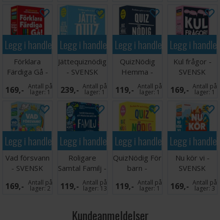
Legg i handlekurven
Legg i handlekurven
Legg i handlekurven
Legg i handle
Förklara
Jättequiznödig
QuizNödig
Kul frågor -
Färdiga Gå -
- SVENSK
Hemma -
SVENSK
SVENSK
SVENSK
Antall på
Antall på
Antall på
Antall på
169,-
239,-
119,-
169,-
lager:
1
lager:
1
lager:
1
lager:
1
Legg i handlekurven
Legg i handlekurven
Legg i handlekurven
Legg i handle
Vad försvann
Roligare
QuizNödig För
Nu kör vi -
- SVENSK
Samtal Familj -
barn -
SVENSK
SVENSK
SVENSK
Antall på
Antall på
Antall på
Antall på
169,-
119,-
119,-
169,-
lager:
2
lager:
13
lager:
1
lager:
3
Kundeanmeldelser