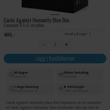
Cards Against Humanity Blue Box
Expansion 4-5-6 i en pakke
403,-
Antall på lager:
1
-
+
Legg i handlekurven
45 dager
Sikker betaling
returfrist
med SVEA
1 dags levering
★ 4.8 Google
Bestill innen kl. 12
2 300+ anmeldelser
Cards Against Humanity Blue Box Expansion er en utvidelse
til Cards Against Humanity. Den inneholder 300 nye kort til