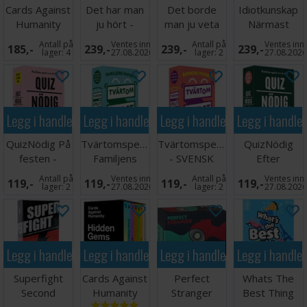
Cards Against
Det har man
Det borde
Idiotkunskap
Humanity
ju hört -
man ju veta
Närmast
Picture Pack 1
SVENSK
Hur många -
vinner -
Antall på
Ventes inn
Antall på
Ventes inn
185,-
239,-
239,-
239,-
SVENSK
SVENSK
lager:
4
27.08.2026
lager:
2
27.08.202
Legg i handlekurven
Legg i handlekurven
Legg i handlekurven
Legg i handle
QuizNödig På
Tvärtomspelet
Tvärtomspelet
QuizNödig
festen -
Familjens
- SVENSK
Efter
SVENSK
favorit -
middagen -
Antall på
Ventes inn
Antall på
Ventes inn
119,-
119,-
119,-
119,-
SVENSK
SVENSK
lager:
2
27.08.2026
lager:
2
27.08.202
Legg i handlekurven
Legg i handlekurven
Legg i handlekurven
Legg i handle
Superfight
Cards Against
Perfect
Whats The
Second
Humanity
Stranger
Best Thing