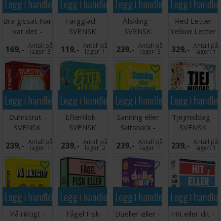
Legg i handlekurven
Legg i handlekurven
Legg i handlekurven
Legg i handle
Bra gissat När
Färgglad -
Älskling -
Red Letter
var det -
SVENSK
SVENSK
Yellow Letter
SVENSK
Partyspill
Antall på
Antall på
Antall på
Antall på
169,-
119,-
239,-
329,-
lager:
3
lager:
1
lager:
3
lager:
1
Legg i handlekurven
Legg i handlekurven
Legg i handlekurven
Legg i handle
Dumstrut -
Efterklok -
Sanning eller
Tjejmiddag -
SVENSK
SVENSK
Skitsnack -
SVENSK
SVENSK
Antall på
Antall på
Antall på
Antall på
239,-
239,-
239,-
239,-
lager:
1
lager:
2
lager:
1
lager:
1
Legg i handlekurven
Legg i handlekurven
Legg i handlekurven
Legg i handle
På riktigt -
Fågel Fisk
Dueller eller -
Hit eller dit -