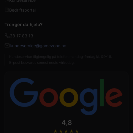
Kundeservice
Bedriftsportal
Trenger du hjelp?
38 17 83 13
kundeservice@gamezone.no
Kundeservice tilgjengelig på telefon mandag–fredag kl. 09–15.
E-post besvares senest neste virkedag.
4,8
★★★★
★