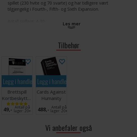
spillet (230 hvite og 70 svarte) og har tidligere vært
tilgjengelig i Fourth-, Fifth- og Sixth Expansion.
Antall spillere: 4-30
Les mer
Alder: 17+
Spilletid: 30 minutter
Språk: Engelsk
Tilbehør
Utvidelse, krever hovedspill for å kunne spilles
Tips: Vi anbefaler kortbeskyttere for å øke levetiden
på kortene i dette spillet. Passende kortbeskyttere
finner du
her
(300 kort).
Legg i handlekurven
Legg i handlekurven
Brettspill
Cards Against
Kortbeskyttere
Humanity
55 stk
Kortspill
Antall på
Antall på
49,-
488,-
63.5x89
lager:
20+
lager:
20+
Vi anbefaler også