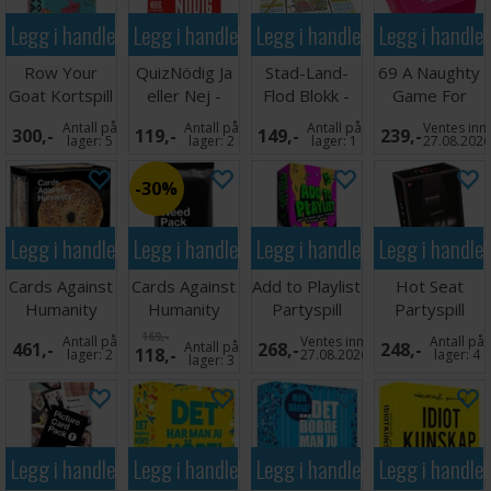
Legg i handlekurven
Legg i handlekurven
Legg i handlekurven
Legg i handle
Row Your
QuizNödig Ja
Stad-Land-
69 A Naughty
Goat Kortspill
eller Nej -
Flod Blokk -
Game For
SVENSK
SVENSK
Couples
Antall på
Antall på
Antall på
Ventes inn
300,-
119,-
149,-
239,-
Brettspill
lager:
5
lager:
2
lager:
1
27.08.202
30%
Legg i handlekurven
Legg i handlekurven
Legg i handlekurven
Legg i handle
Cards Against
Cards Against
Add to Playlist
Hot Seat
Humanity
Humanity
Partyspill
Partyspill
Everything
Weed Pack
169,-
Antall på
Ventes inn
Antall på
461,-
Antall på
268,-
248,-
118,-
Box
lager:
2
27.08.2026
lager:
4
lager:
3
Legg i handlekurven
Legg i handlekurven
Legg i handlekurven
Legg i handle