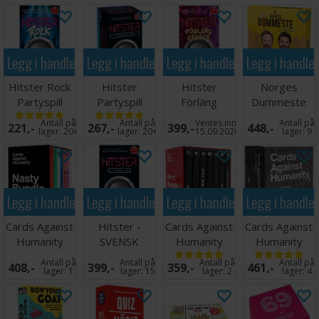
Legg i handlekurven
Legg i handlekurven
Legg i handlekurven
Legg i handle
Hitster Rock
Hitster
Hitster
Norges
Partyspill
Partyspill
Förläng
Dummeste
Festen -
Deluxe
Antall på
Antall på
Ventes inn
Antall på
221,-
267,-
399,-
448,-
SVENSK
Brettspill
lager:
20+
lager:
20+
15.09.2026
lager:
9
Legg i handlekurven
Legg i handlekurven
Legg i handlekurven
Legg i handle
Cards Against
Hitster -
Cards Against
Cards Against
Humanity
SVENSK
Humanity
Humanity
Nasty Bundle
Nerd Bundle
Absurd Box
Antall på
Antall på
Antall på
Antall på
408,-
399,-
359,-
461,-
Exp
Exp
Exp
lager:
1
lager:
15
lager:
2
lager:
4