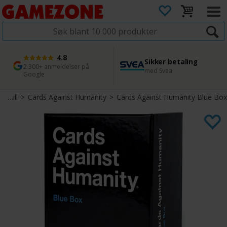
4.8
Sikker betaling
1 dags levering
45 dager returfrist
2 300+ anmeldelser på
med Svea
Bestill innen kl. 12
Enkel retur
Google
Partyspill
>
Cards Against Humanity
>
Cards Against Humanity Blue Box