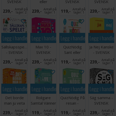
SVENSK
eller
SVENSK
SVENSK
Mittemellan -
Antall på
Antall på
Antall på
Antall på
239,-
239,-
119,-
239,-
SVENSK
lager:
2
lager:
1
lager:
1
lager:
1
Legg i handlekurven
Legg i handlekurven
Legg i handlekurven
Legg i handle
Sällskapsspelet
Max 10 -
QuizNödig
Ja Nej Kanske
- SVENSK
SVENSK
Sant eller
- SVENSK
Falskt -
Antall på
Antall på
Antall på
Antall på
239,-
239,-
119,-
239,-
SVENSK
lager:
4
lager:
1
lager:
1
lager:
1
Legg i handlekurven
Legg i handlekurven
Legg i handlekurven
Legg i handle
Det borde
Roligare
QuizNödig På
Säg samma -
man ju veta
Samtal Vänner
resan -
SVENSK
Tre saker -
- SVENSK
SVENSK
Antall på
Antall på
Antall på
Antall på
239,-
119,-
119,-
239,-
SVENSK
lager:
2
lager:
2
lager:
1
lager:
1