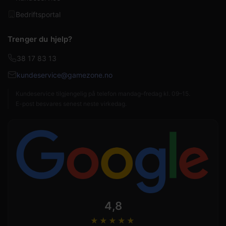
Bedriftsportal
Trenger du hjelp?
38 17 83 13
kundeservice@gamezone.no
Kundeservice tilgjengelig på telefon mandag–fredag kl. 09–15.
E-post besvares senest neste virkedag.
4,8
★★★★
★