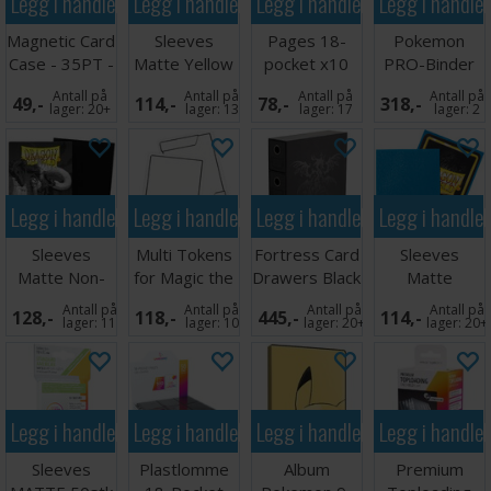
Legg i handlekurven
Legg i handlekurven
Legg i handlekurven
Legg i handle
Magnetic Card
Sleeves
Pages 18-
Pokemon
Case - 35PT -
Matte Yellow
pocket x10
PRO-Binder
1 stk
x100 66x91
Grå
9-Pocket
Antall på
Antall på
Antall på
Antall på
49,-
114,-
78,-
318,-
Mega Chariza
lager:
20+
lager:
13
lager:
17
lager:
2
Legg i handlekurven
Legg i handlekurven
Legg i handlekurven
Legg i handle
Sleeves
Multi Tokens
Fortress Card
Sleeves
Matte Non-
for Magic the
Drawers Black
Matte
Glare Black
Gathering
Sapphire x100
Antall på
Antall på
Antall på
Antall på
128,-
118,-
445,-
114,-
66x91
lager:
11
lager:
10
lager:
20+
lager:
20+
Legg i handlekurven
Legg i handlekurven
Legg i handlekurven
Legg i handle
Sleeves
Plastlomme
Album
Premium