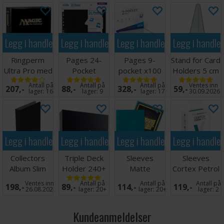
Legg i handlekurven
Legg i handlekurven
Legg i handlekurven
Legg i handle
Ringperm
Pages 24-
Pages 9-
Stand for Card
Ultra Pro med
Pocket
pocket x100
Holders 5 cm
Magic Logo
QuadRow x10
Klar
(5 stk)
Antall på
Antall på
Antall på
Ventes inn
207,-
88,-
328,-
59,-
(900)
Svart
lager:
16
lager:
9
lager:
17
30.09.2026
Legg i handlekurven
Legg i handlekurven
Legg i handlekurven
Legg i handle
Collectors
Triple Deck
Sleeves
Sleeves
Album Slim
Holder 240+
Matte
Cortex Petrol
Regular Svart
Black
Turquoise
MATTE x100
Ventes inn
Antall på
Antall på
Antall på
198,-
89,-
114,-
119,-
x100 66x91
66x91
26.08.2026
lager:
20+
lager:
20+
lager:
2
Kundeanmeldelser