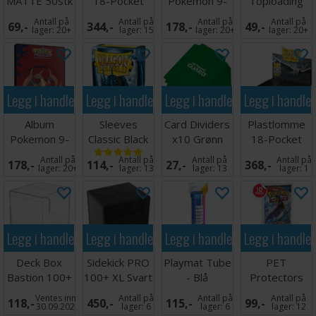
MATTE 50stk
18-Pocket
Pokemon 9-
Toploading
59x91mm
Side Load
Pocket
Exoshields -
Antall på
Antall på
Antall på
Antall på
69,-
344,-
178,-
49,-
Svart x50
Pikachu
25 stk
lager:
20+
lager:
15
lager:
20+
lager:
20+
Legg i handlekurven
Legg i handlekurven
Legg i handlekurven
Legg i handle
Album
Sleeves
Card Dividers
Plastlomme
Pokemon 9-
Classic Black
x10 Grønn
18-Pocket
Pocket Mega
x100 - 63x88
SideLoad
Antall på
Antall på
Antall på
Antall på
178,-
114,-
27,-
368,-
Charizard XY
m/box
Svart x 50
lager:
20+
lager:
13
lager:
13
lager:
1
Legg i handlekurven
Legg i handlekurven
Legg i handlekurven
Legg i handle
Deck Box
Sidekick PRO
Playmat Tube
PET
Bastion 100+
100+ XL Svart
- Blå
Protectors
XL Clear
10-Pack for
Ventes inn
Antall på
Antall på
Antall på
118,-
450,-
115,-
99,-
Booster
30.09.2026
lager:
6
lager:
6
lager:
12