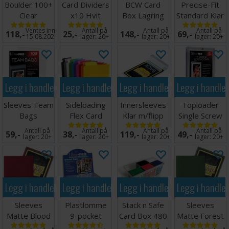
Boulder 100+
Card Dividers
BCW Card
Precise-Fit
Clear
x10 Hvit
Box Lagring
Standard Klar
Transparent
2000 kort
x100 64x89
Ventes inn
Antall på
Antall på
Antall på
118,-
25,-
148,-
69,-
15.08.2026
lager:
20+
lager:
20+
lager:
20+
Legg i handlekurven
Legg i handlekurven
Legg i handlekurven
Legg i handle
Sleeves Team
Sideloading
Innersleeves
Toploader
Bags
Flex Card
Klar m/flipp
Single Screw
Resealable -
Dividers - 10
63x88
Screwdown
Antall på
Antall på
Antall på
Antall på
59,-
38,-
119,-
49,-
100 stk
stk
Holder
lager:
20+
lager:
20+
lager:
20+
lager:
20+
Legg i handlekurven
Legg i handlekurven
Legg i handlekurven
Legg i handle
Sleeves
Plastlomme
Stack n Safe
Sleeves
Matte Blood
9-pocket
Card Box 480
Matte Forest
Red x100
UltraPro
Ultimate
Green x100