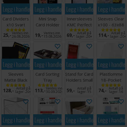
Legg i handlekurven
Legg i handlekurven
Legg i handlekurven
Legg i handle
Card Dividers
Mini Snap
Innersleeves
Sleeves Clear
x10 Svart
Card Holder
KMC Perfect
x100 - 63x88
Fit x100
m/box
Ventes inn
Ventes inn
Antall på
Antall på
25,-
19,-
69,-
114,-
64x89
26.08.2026
15.08.2026
lager:
20+
lager:
20+
Legg i handlekurven
Legg i handlekurven
Legg i handlekurven
Legg i handle
Sleeves
Card Sorting
Stand for Card
Plastlomme
Matte Black
Tray
Holders Small
18-Pocket
x100 66x91
(5 stk)
Side Load
Antall på
Ventes inn
Antall på
Antall på
128,-
113,-
59,-
74,-
Hvit x10
lager:
20+
30.09.2026
lager:
15
lager:
16
Legg i handlekurven
Legg i handlekurven
Legg i handlekurven
Legg i handle