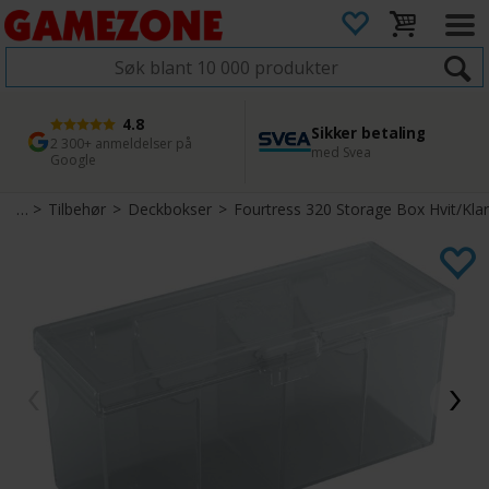
4.8
Sikker betaling
1 dags levering
45 dager returfrist
2 300+ anmeldelser på
med Svea
Bestill innen kl. 12
Enkel retur
Google
kort
>
Tilbehør
>
Deckbokser
>
Fourtress 320 Storage Box Hvit/Klar