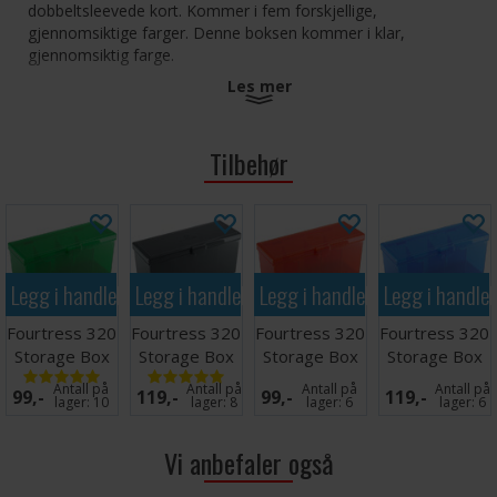
dobbeltsleevede kort. Kommer i fem forskjellige,
gjennomsiktige farger. Denne boksen kommer i klar,
gjennomsiktig farge.
Les mer
Den integrerte låsen holder innholdet trygt på innsiden, mens
to indre vegger kan tas bort for å skape større rom. Boksene
kan stables, så de er både det perfekte reisefølge og en flott
Tilbehør
oppbevaringsløsning hjemme.
4 rom med plass til opptil 320 kort med dobbeltsleeves
Stiv, stablevennlig boks
Sikker låsemekanisme
Boksen motstår brudd selv hvis den faller i bakken
Legg i handlekurven
Legg i handlekurven
Legg i handlekurven
Legg i handle
Syrefri, uten PVC
Fourtress 320
Fourtress 320
Fourtress 320
Fourtress 320
Gamegenic Fourtress 320+ Clear
Storage Box
Storage Box
Storage Box
Storage Box
Grønn
Svart
Rød
Blå
Antall på
Antall på
Antall på
Antall på
99,-
119,-
99,-
119,-
lager:
10
lager:
8
lager:
6
lager:
6
Vi anbefaler også