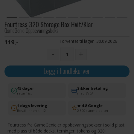
Fourtress 320 Storage Box Hvit/Klar
GameGenic Oppbevaringsboks
119,-
Forventet til lager
30.09.2026
-
+
Legg i handlekurven
45 dager
Sikker betaling
returfrist
med SVEA
1 dags levering
★ 4.8 Google
Bestill innen kl. 12
2 300+ anmeldelser
Fourtress fra GameGenic er oppbevaringsbokser i solid plast,
med plass til både decks, terninger, tokens og 320+