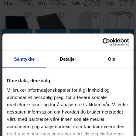
Antall på
Ventes inn
Antall på
Antall på
114,-
267,-
149,-
128,-
66x91
Silver X100
Guard
66x91
lager:
20+
18.08.2026
lager:
20+
lager:
2
Legg i handlekurven
Legg i handlekurven
Legg i handlekurven
Legg i handle
FlexXfolio 18-
Zipfolio
Album Zip-Up
Boulder 60+
Pocket Svart
Xenoskin 24-
18-Pocket
Clear
Pocket Svart
Hvit
Samtykke
Detaljer
Om
Antall på
Antall på
Antall på
Antall på
209,-
399,-
370,-
88,-
lager:
4
lager:
8
lager:
12
lager:
20+
Dine data, dine valg
Vi bruker informasjonskapsler for å gi innhold og
Legg i handlekurven
Legg i handlekurven
Legg i handlekurven
Legg i handle
annonser et personlig preg, for å levere sosiale
Ringperm
Precise-Fit
Card Covers
Magic
mediefunksjoner og for å analysere trafikken vår. Vi deler
Pokemon
Side-Loading
Toploading -
DeckProtector
dessuten informasjon om hvordan du bruker nettstedet
Pikachu
Klar 64x89
35 pt
Sleeves Mana
vårt, med partnerne våre innen sosiale medier,
Antall på
Antall på
Antall på
Antall på
224,-
49,-
69,-
189,-
Classic
lager:
6
lager:
20+
lager:
20+
lager:
20+
annonsering og analysearbeid, som kan kombinere den
med annen informasjon du har gjort tilgjengelig for dem,