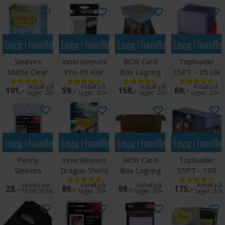
Legg i handlekurven
Legg i handlekurven
Legg i handlekurven
Legg i handle
Sleeves
Innersleeves
BCW Card
Toploader
Matte Clear
Pro-Fit Klar
Box Lagring
35PT - 25 stk
x100 - 63x88
x100 64x89
4000 kort
63,5 x 88,9
Antall på
Antall på
Antall på
Antall på
101,-
59,-
158,-
69,-
m/box
mm
lager:
20+
lager:
20+
lager:
20+
lager:
20+
Legg i handlekurven
Legg i handlekurven
Legg i handlekurven
Legg i handle
Penny
Innersleeves
BCW Card
Toploader
Sleeves
Dragon Shield
Box Lagring
35PT - 100
63.5x89mm
Klar
1000 kort
stk 63,5 x
Ventes inn
Antall på
Antall på
Antall på
29,-
89,-
99,-
175,-
100 stk
64x89mm
88,9 mm
18.08.2026
lager:
20+
lager:
20+
lager:
20+